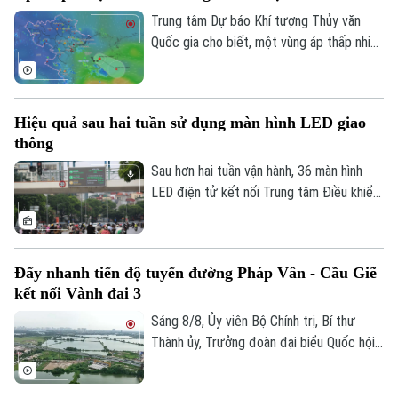
Tin tức
Đã phát sóng
đồng.
Trung tâm Dự báo Khí tượng Thủy văn
Golf
Quốc gia cho biết, một vùng áp thấp nhiệt
Sao
đới vừa hình thành ngay trên khu vực Vịnh
Bắc Bộ. Mặc dù áp thấp nhiệt đới này ít
Điện ảnh
có khả năng mạnh lên thành bão và không
Hiệu quả sau hai tuần sử dụng màn hình LED giao
đi trực tiếp vào đất liền, nhưng diễn biến
Thời trang
thông
của nó vẫn sẽ gây ra thời tiết xấu cho
vùng biển phía Bắc và khu vực Hà Nội
Sau hơn hai tuần vận hành, 36 màn hình
Âm nhạc
trong những ngày tới.
LED điện tử kết nối Trung tâm Điều khiển
giao thông Công an Hà Nội đã phát huy rõ
hiệu quả. Việc cập nhật thông tin thời gian
thực giúp người dân chủ động chọn lộ
Đẩy nhanh tiến độ tuyến đường Pháp Vân - Cầu Giẽ
trình, hạn chế tối đa đi vào các điểm ùn
kết nối Vành đai 3
tắc.
Sáng 8/8, Ủy viên Bộ Chính trị, Bí thư
Thành ủy, Trưởng đoàn đại biểu Quốc hội
thành phố Hà Nội Trần Đức Thắng đi kiểm
tra thực địa các dự án: Dự án xây dựng