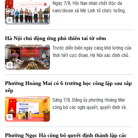
Ngày 7/8, Hội Nạn nhân chất độc da
cam/dioxin xã Mê Linh tổ chức tưởng
niệm 65 năm Ngày Thảm họa da cam ở
Việt Nam (10/8/1961 – 10/8/2026).
Hà Nội chủ động ứng phó thiên tai từ sớm
Trước diễn biến ngày càng khó lường của
thời tiết cực đoan, Hà Nội xác định chủ
động phòng ngừa, chuẩn bị lực lượng và
sẵn sàng ứng phó là yêu cầu xuyên suốt
trong công tác phòng, chống thiên tai và
Phường Hoàng Mai có 6 trường học công lập sau sắp
tìm kiếm cứu nạn.
xếp
Sáng 7/8, Đảng ủy phường Hoàng Mai
công bố các nghị quyết, quyết định về
sắp xếp, tổ chức lại các cơ sở giáo dục
công lập và thành lập tổ chức cơ sở Đảng
tại các đơn vị này. Với 9 trường thuộc
Phường Ngọc Hà công bố quyết định thành lập các
diện sắp xếp được tổ chức lại thành bốn