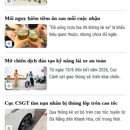
các vấn đề an ninh trật tự ngay từ cơ sở,
dập tắt rủi ro phát sinh ngay từ thời điểm
Mối nguy hiểm tiềm ẩn sau mỗi cuộc nhậu
manh nha.
Theo dõi Hà Nội On
“Đã uống rượu bia thì không lái xe” là khẩu
hiệu quen thuộc, nhưng chưa đủ ngăn
nhiều người cầm lái sau khi sử dụng chất
có cồn. Chỉ một chút chủ quan, khả năng
làm chủ phương tiện suy giảm đáng kể,
Mở chiến dịch đào tạo kỹ năng lái xe an toàn
mở đường cho những hậu quả giao thông
đáng tiếc.
Từ ngày 10/8 đến hết năm 2026, Cục
Cảnh sát giao thông sẽ triển khai chiến
dịch đào tạo kỹ năng lái xe an toàn trên
phạm vi toàn quốc. Nội dung đào tạo tập
trung vào các kỹ năng cơ bản về quy tắc
Cục CSGT tìm nạn nhân bị thủng lốp trên cao tốc
tham gia giao thông và kỹ năng phòng
ngừa tai nạn.
Qua thống kê sơ bộ trên cao tốc tuyến từ
Đà Nẵng đến Khánh Hòa, chỉ trong thời
gian ngắn đã có hơn 70 phương tiện bị nổ