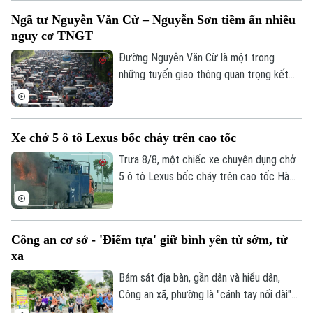
tuyến đường kết nối đường Pháp Vân -
Ngã tư Nguyễn Văn Cừ – Nguyễn Sơn tiềm ẩn nhiều
Cầu Giẽ với đường Vành đai 3; Dự án xây
nguy cơ TNGT
dựng tuyến đường Mỹ Đình - Ba Sao - Bái
Đính (đoạn nối từ đường trục phía Nam
Đường Nguyễn Văn Cừ là một trong
đến đường Hương Sơn - Tam Chúc).
những tuyến giao thông quan trọng kết
nối khu vực trung tâm Thủ đô với các
phường phía Đông Hà Nội. Tuyến đường
có mặt cắt khá rộng, tuy nhiên, trước tình
Xe chở 5 ô tô Lexus bốc cháy trên cao tốc
trạng dừng đỗ xe trái quy định trên tuyến
đường này đã khiến cho lòng đường bị
Trưa 8/8, một chiếc xe chuyên dụng chở
thu hẹp, tiềm ẩn nhiều nguy cơ mất an
5 ô tô Lexus bốc cháy trên cao tốc Hà
toàn giao thông.
Nội - Hải Phòng, khiến ít nhất 3 chiếc bị
lửa thiêu rụi. Rất may vụ việc đã không
gây thiệt hại về người.
Công an cơ sở - 'Điểm tựa' giữ bình yên từ sớm, từ
xa
Bám sát địa bàn, gần dân và hiểu dân,
Công an xã, phường là "cánh tay nối dài"
giúp Công an Thủ đô giải quyết hiệu quả