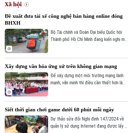
Xã hội
Đề xuất đưa tài xế công nghệ bán hàng online đóng
BHXH
Bộ Tài chính và Đoàn Đại biểu Quốc hội
Thành phố Hồ Chí Minh đang kiến nghị mở
rộng nhóm đối tượng đóng bảo hiểm xã
hội bắt buộc đối với người lao động có
thu nhập từ nền tảng số như tài xế công
Xây dựng văn hóa ứng xử trên không gian mạng
nghệ, người giao hàng hay người bán hàng
online trên các sàn thương mại điện tử.
Để xây dựng một môi trường mạng lành
mạnh, văn minh thì điều cần thiết hơn là
mỗi người phải hình thành văn hóa ứng xử
số, biết kiểm chứng thông tin trước khi
chia sẻ, tôn trọng sự thật và quyền, lợi ích
Siết thời gian chơi game dưới 60 phút mỗi ngày
hợp pháp của người khác. Vậy làm thế nào
để những nguyên tắc ấy trở thành thói
Dự thảo sửa đổi Nghị định 147/2024 về
quen trong đời sống số, đặc biệt đối với
quản lý sử dụng Internet đang được lấy ý
thế hệ trẻ - lực lượng sử dụng mạng xã