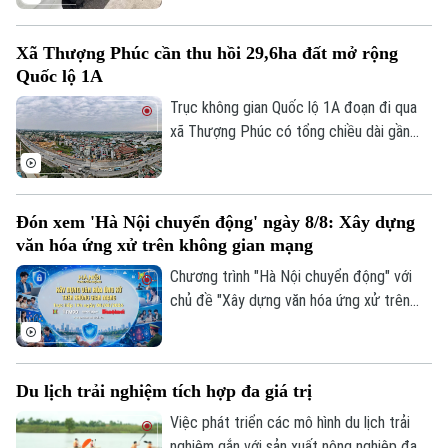
lốp do vật sắc nhọn đâm vào. Ngay khi
truy tìm được người làm rơi các vật sắc
Xã Thượng Phúc cần thu hồi 29,6ha đất mở rộng
nhọn dẫn tới các vụ nổ lốp, Cục CSGT đã
Quốc lộ 1A
phát đi thông báo tìm nạn nhân để có
hướng xử lý, bảo vệ quyền lợi người tham
Trục không gian Quốc lộ 1A đoạn đi qua
gia giao thông.
xã Thượng Phúc có tổng chiều dài gần
2,9km. Để triển khai dự án, địa phương
cần thu hồi khoảng 29,6 ha đất đi qua địa
bàn 7 thôn.
Đón xem 'Hà Nội chuyển động' ngày 8/8: Xây dựng
văn hóa ứng xử trên không gian mạng
Chương trình "Hà Nội chuyển động" với
chủ đề "Xây dựng văn hóa ứng xử trên
không gian mạng" sẽ phát sóng trực tiếp
trên các nền tảng của Cơ quan Báo và
phát thanh, truyền hình Hà Nội vào 19h
Du lịch trải nghiệm tích hợp đa giá trị
hôm nay, ngày 8/8.
Việc phát triển các mô hình du lịch trải
nghiệm gắn với sản xuất nông nghiệp đang