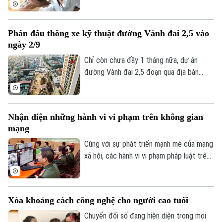
kiến, trong đó đề xuất rút ngắn thời gian
hội nhiều nhất hiện nay?
chơi game của trẻ dưới 16 tuổi từ 180
phút xuống còn 60 phút mỗi ngày và
Phấn đấu thông xe kỹ thuật đường Vành đai 2,5 vào
không phân biệt chơi một game hay nhiều
ngày 2/9
game, tổng thời gian chỉ được phép là 60
phút.
Chỉ còn chưa đầy 1 tháng nữa, dự án
đường Vành đai 2,5 đoạn qua địa bàn
phường Cầu Giấy sẽ phải hoàn thành
thông xe kỹ thuật vào đúng dịp Quốc
khánh 2/9. Trên công trường, không khí
Nhận diện những hành vi vi phạm trên không gian
Chuyên mục
thi công đang diễn ra vô cùng khẩn
mạng
trương, đảm bảo yêu cầu chất lượng công
Thời sự
trình cũng như tiến độ thành phố đã đề
Cùng với sự phát triển mạnh mẽ của mạng
ra.
xã hội, các hành vi vi phạm pháp luật trên
Hà Nội
không gian mạng như phát tán thông tin
Hà Nội
giả, quảng cáo sai sự thật, lừa đảo trực
Chính trị
tuyến, xúc phạm danh dự, nhân phẩm vẫn
Nhịp sống Hà Nội
Thế giới
Xóa khoảng cách công nghệ cho người cao tuổi
diễn biến phức tạp. Vậy đâu là ranh giới
Xã hội
giữa quyền tự do ngôn luận và hành vi vi
Chuyển đổi số đang hiện diện trong mọi
Người Hà Nội