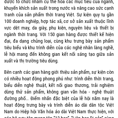
được tổ chức nhằm cụ thể hóa các mục tiêu của ngành,
khuyến khích sản xuất trong nước và nâng cao sức cạnh
tranh của sản phẩm thời trang Việt. Sự kiện quy tụ gần
100 doanh nghiệp, hợp tác xã, cơ sở sản xuất thuộc lĩnh
vực dệt may, da giày, phụ kiện, nguyên liệu và thiết bị
ngành thời trang. Với 150 gian hàng được thiết kế hiện
đại, đa dạng chủng loại, cùng khu trưng bày sản phẩm
tiêu biểu và khu trình diễn của các nghệ nhân làng nghề,
lễ hội mang đến không gian kết nối sáng tạo giữa sản
xuất và thị trường tiêu dùng.
Bên cạnh các gian hàng giới thiệu sản phẩm, sự kiện còn
Xu hướng
có nhiều hoạt động phong phú như: trình diễn thời trang,
biểu diễn nghệ thuật, kết nối giao thương, trải nghiệm
dùng thử sản phẩm, không gian văn hóa - nghệ thuật
đường phố... Điểm nhấn đặc biệt của lễ hội năm nay là
hoạt động trưng bày và trình diễn áo dài dân tộc Việt
Nam do Hiệp hội Văn hóa áo dài Việt Nam thực hiện, với