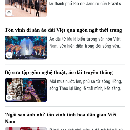
lại thành phố Rio de Janeiro của Brazil sau
hơn một thập kỷ gián đoạn, với mục tiêu
thúc đẩy du lịch và nâng cao vị thế của
thời trang Brazil trên trường quốc tế.
Tôn vinh di sản áo dài Việt qua ngôn ngữ thời trang
Áo dài từ lâu là biểu tượng văn hóa Việt
Nam, vừa hiện diện trong đời sống vừa
truyền cảm hứng cho thời trang đương
đại. Tại Lễ hội Áo dài 2026, nhiều thiết kế
mới được giới thiệu, góp phần tôn vinh di
Bộ sưu tập gốm nghệ thuật, áo dài truyền thống
sản áo dài qua ngôn ngữ thời trang hiện
đại.
Mỗi mùa nước lên, phù sa từ sông Hồng,
sông Thao lại lặng lẽ trải mình, kết tầng,
kết vỉa suốt hàng triệu năm, tạo nên
những mỏ đất sét nguyên mộc – thứ “đất
Việt cổ” nuôi dưỡng các làng nghề trứ
'Ngôi sao ảnh nhí' tôn vinh tinh hoa dân gian Việt
danh như Bát Tràng, Thổ Tang, Thổ Hà…
Nam
Từ mạch nguồn ấy, cùng với khát vọng