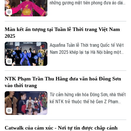
những gương mặt tiên phong đưa áo dài
Việt lên sàn diễn quốc tế – đã tái xuất ấn
tượng bằng bộ sưu tập đặc biệt tại không
gian giữa lòng Phố cổ Hà Nội.
Màn kết ấn tượng tại Tuần lễ Thời trang Việt Nam
2025
Aquafina Tuần lễ Thời trang Quốc tế Việt
Nam 2025 khép lại tại Hà Nội bằng một
màn kết rực rỡ vào tối 15/11 - nơi những
câu chuyện sáng tạo được kể bằng ánh
sáng, âm nhạc và thời trang.
NTK Phạm Trần Thu Hằng đưa văn hoá Đông Sơn
vào thời trang
Từ cảm hứng văn hóa Đông Sơn, nhà thiết
kế NTK trẻ thuộc thế hệ Gen Z Phạm
Trần Thu Hằng đã mang đến một dấu ấn
mạnh mẽ trên sàn diễn Thu Đông 2025
qua BST "Mad Room Infinity".
Catwalk của cảm xúc - Nơi tự tin được chắp cánh