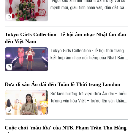
“Kiến tạo kỳ tích sông Hồng”, hành trình
“Ngôi sao ảnh nhí” mùa 4 đã trở lại với sứ
Theo dõi Hà Nội On
những hạt phù sa không dừng lại ở câu
mệnh mới, giàu tính nhân văn, dẫn dắt các
chuyện của thiên nhiên, mà tiếp tục chảy
tài năng nhí bước vào hành trình khám phá
trong sán
chiều sâu di sản dân tộc.
Tokyo Girls Collection - lễ hội âm nhạc Nhật lần đầu
đến Việt Nam
Tokyo Girls Collection - lễ hội thời trang
kết hợp âm nhạc nổi tiếng của Nhật Bản -
lần đầu tiên sẽ được tổ chức tại Việt
Nam, quy tụ dàn nghệ sĩ nổi tiếng hai quốc
gia.
Đưa di sản Áo dài đến Tuần lễ Thời trang London
Sự kiện hướng tới việc đưa Áo dài – biểu
tượng văn hóa Việt – bước lên sân khấu
thời trang quốc tế trong khuôn khổ Tuần
lễ Thời trang London sẽ diễn ra vào tháng
9 tới đây, đồng thời kiến tạo một hệ sinh
Cuộc chơi 'máu lửa' của NTK Phạm Trần Thu Hằng
thái kết nối văn hóa – cộng đồng –