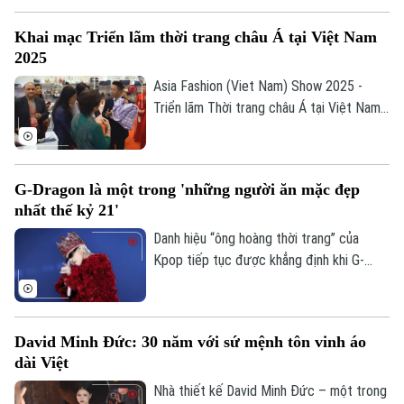
Hoa hậu, siêu mẫu hàng đầu cho đến dàn
Khai mạc Triển lãm thời trang châu Á tại Việt Nam
diễn viên, ca sĩ tên tuổi – biến sự kiện
2025
thành một trong những thảm đỏ rực rỡ
nhất của showbiz Việt.
Asia Fashion (Viet Nam) Show 2025 -
Triển lãm Thời trang châu Á tại Việt Nam
2025 đã chính thức khai mạc tại Trung
tâm Sky Expo Việt Nam, TP.HCM, quy tụ
các hiệp hội ngành hàng và khách hàng
G-Dragon là một trong 'những người ăn mặc đẹp
đến từ nhiều quốc gia.
nhất thế kỷ 21'
Danh hiệu “ông hoàng thời trang” của
Liên hệ đường dây nóng (bấm để gọi)
Kpop tiếp tục được khẳng định khi G-
Tòa soạn
Tòa soạn
Dragon trở thành nghệ sĩ châu Á duy nhất
xuất hiện trong danh sách “Những người
0865.116.699 (hotline)
0865.116.699
ăn mặc đẹp nhất thế kỷ 21”.
David Minh Đức: 30 năm với sứ mệnh tôn vinh áo
dài Việt
Nhà thiết kế David Minh Đức – một trong