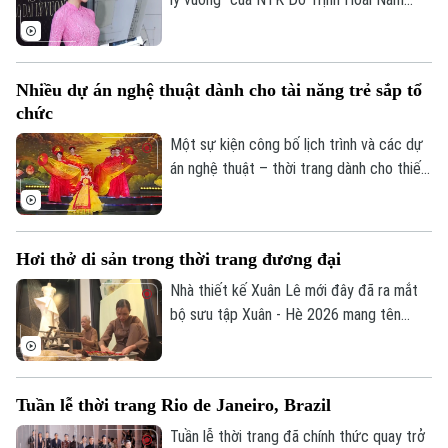
được xem là nỗ lực góp phần chuẩn hóa,
lưu giữ và lan tỏa tri thức nghề may áo
dài Việt Nam tới đông đảo người học và
Nhiều dự án nghệ thuật dành cho tài năng trẻ sắp tổ
bạn bè quốc tế.
chức
Một sự kiện công bố lịch trình và các dự
án nghệ thuật – thời trang dành cho thiếu
nhi trong năm 2026 đã diễn ra tối 27/4,
mở màn cho chuỗi hoạt động quy mô toàn
quốc hướng tới phát triển tài năng trẻ.
Hơi thở di sản trong thời trang đương đại
Nhà thiết kế Xuân Lê mới đây đã ra mắt
bộ sưu tập Xuân - Hè 2026 mang tên
“Thinh lặng” - được xây dựng như một trải
nghiệm đa chiều, nơi thời trang hòa quyện
cùng nghệ thuật sắp đặt và thủ công
Tuần lễ thời trang Rio de Janeiro, Brazil
truyền thống.
Tuần lễ thời trang đã chính thức quay trở