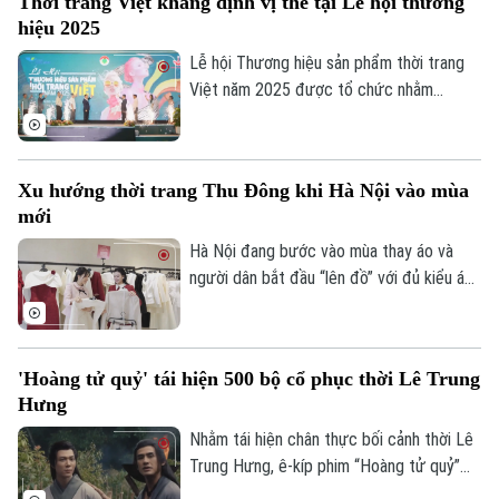
Thời trang Việt khẳng định vị thế tại Lễ hội thương
hiệu 2025
Lễ hội Thương hiệu sản phẩm thời trang
Việt năm 2025 được tổ chức nhằm
khuyến khích sản xuất trong nước và nâng
Bản quyền thuộc về Cơ quan Báo và Phát thanh Truyền hình Hà Nội Giấy
phép số: Số 63/GP-TTDT, cấp ngày 10/05/2023
cao sức cạnh tranh của sản phẩm thời
trang Việt.
TRANG THÔNG TIN ĐIỆN TỬ
Xu hướng thời trang Thu Đông khi Hà Nội vào mùa
mới
CỦA CƠ QUAN BÁO VÀ PHÁT THANH TRUYỀN HÌNH HÀ NỘI
Hà Nội đang bước vào mùa thay áo và
Số 3-5 Huỳnh Thúc Kháng-Phường Láng-Hà Nội
người dân bắt đầu “lên đồ” với đủ kiểu áo
Giám đốc: VŨ MINH TUẤN
ấm. Mùa lạnh là mùa để ai cũng có lý do
được mặc đẹp và thể hiện gu của mình.
Phó Giám đốc: Nguyễn Kim Khiêm, Nguyễn Minh Đức, Nguyễn Thành Lợi
'Hoàng tử quỷ' tái hiện 500 bộ cổ phục thời Lê Trung
Hưng
Nhằm tái hiện chân thực bối cảnh thời Lê
Trung Hưng, ê-kíp phim “Hoàng tử quỷ”
đầu tư công phu vào thiết kế mỹ thuật và