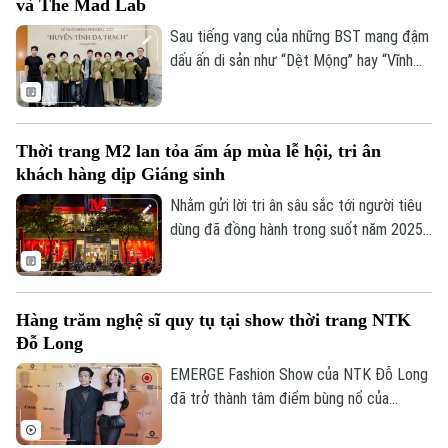
và The Mad Lab
thương mại – sáng tạo giữa Việt Nam và
thế giới.
Sau tiếng vang của những BST mang đậm
dấu ấn di sản như “Dệt Mộng” hay “Vĩnh
Họa Thăng Long”, NTK gen Z Phạm Trần
Thu Hằng cùng team The Mad Lab lại tiếp
tục gây kinh ngạc khi tài trợ và thực hiện
Thời trang M2 lan tỏa ấm áp mùa lễ hội, tri ân
sản xuất hàng trăm bộ phục trang cho dự
khách hàng dịp Giáng sinh
án phim “Huyền Tình Dạ Trạch”.
Nhằm gửi lời tri ân sâu sắc tới người tiêu
dùng đã đồng hành trong suốt năm 2025,
Thời trang M2 triển khai chương trình
tặng quà Giáng sinh và ưu đãi cuối năm tại
hệ thống cửa hàng.
Hàng trăm nghệ sĩ quy tụ tại show thời trang NTK
Đỗ Long
EMERGE Fashion Show của NTK Đỗ Long
đã trở thành tâm điểm bùng nổ của
truyền thông và giới mộ điệu khi hội tụ
hàng trăm ngôi sao đình đám – từ các