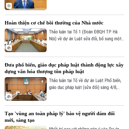
bày các tờ trình, báo cáo về 5 nội dung.
Hoàn thiện cơ chế bồi thường của Nhà nước
Thảo luận tại Tổ 1 (Đoàn ĐBQH TP. Hà
Nội) về dự án Luật sửa đổi, bổ sung một
số điều của Luật Trách nhiệm bồi thường
của Nhà nước, các đại biểu đề nghị tiếp
tục rà soát, hoàn thiện các nhóm chính
Đưa phổ biến, giáo dục pháp luật thành động lực xây
sách, bảo đảm thống nhất với hệ thống
dựng văn hóa thượng tôn pháp luật
pháp luật, xác định rõ phạm vi trách nhiệm
bồi thường của Nhà nước và xây dựng cơ
Thảo luận tại Tổ về dự án Luật Phổ biến,
chế tài chính khả thi, bảo đảm chi trả kịp
giáo dục pháp luật (sửa đổi) sáng 4/8,
thời, đúng quy định.
các đại biểu cho rằng cần đưa công tác
phổ biến, giáo dục pháp luật không còn
mang tính hình thức, lối mòn mà thật sự
Tạo 'vùng an toàn pháp lý' bảo vệ người dám đổi
trở thành động lực xây dựng văn hóa
mới, sáng tạo
thượng tôn pháp luật.