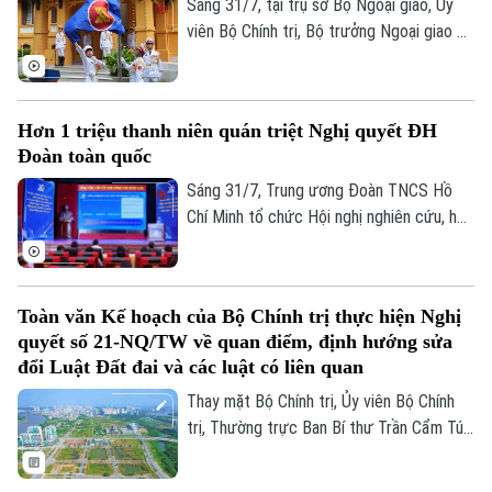
đã tới thăm và làm việc, tìm hiểu thực tế
Sáng 31/7, tại trụ sở Bộ Ngoại giao, Uỷ
vận hành mô hình chính quyền địa phương
viên Bộ Chính trị, Bộ trưởng Ngoại giao Lê
hai cấp tại Thủ đô Hà Nội.
Hoài Trung đã chủ trì Lễ Thượng cờ
ASEAN nhân kỷ niệm 31 năm Việt Nam gia
nhập ASEAN và 59 năm Ngày thành lập
Hơn 1 triệu thanh niên quán triệt Nghị quyết ĐH
Hiệp hội các quốc gia Đông Nam Á.
Đoàn toàn quốc
Sáng 31/7, Trung ương Đoàn TNCS Hồ
Chí Minh tổ chức Hội nghị nghiên cứu, học
tập, quán triệt Nghị quyết Đại hội Đoàn
toàn quốc lần thứ XIII, nhiệm kỳ 2026–
2031. Hội nghị được tổ chức theo hình
Toàn văn Kế hoạch của Bộ Chính trị thực hiện Nghị
thức trực tiếp kết hợp trực tuyến, với
quyết số 21-NQ/TW về quan điểm, định hướng sửa
điểm cầu trung tâm tại Học viện Thanh
đổi Luật Đất đai và các luật có liên quan
thiếu niên Việt Nam.
Thay mặt Bộ Chính trị, Ủy viên Bộ Chính
trị, Thường trực Ban Bí thư Trần Cẩm Tú
đã ký ban hành Kế hoạch của Bộ Chính trị
thực hiện Nghị quyết số 21-NQ/TW, ngày