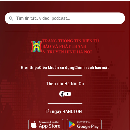
mạng hướng tới kỷ niệm 80 năm Ngày
Thương binh - Liệt sĩ (27/7/1947-
27/7/2027). Thủ tướng Chính phủ Lê Minh
Hưng dự và phát biểu tại hội nghị.
TRANG THÔNG TIN ĐIỆN TỬ
BÁO VÀ PHÁT THANH
& TRUYỀN HÌNH HÀ NỘI
Giới thiệu
Điều khoản sử dụng
Chính sách bảo mật
Theo dõi Hà Nội On
Tải ngay HANOI ON