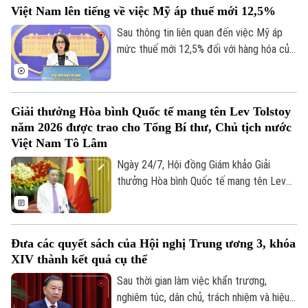
Việt Nam lên tiếng về việc Mỹ áp thuế mới 12,5%
hương tưởng niệm các Anh hùng liệt sĩ tại
Đài tưởng niệm các Anh hùng liệt sĩ
Sau thông tin liên quan đến việc Mỹ áp
(đường Bắc Sơn) và vào Lăng viếng Chủ
mức thuế mới 12,5% đối với hàng hóa của
tịch Hồ Chí Minh.
tất cả nền kinh tế “bị điều tra” theo Mục
301, Bộ Ngoại giao cho biết điều này
chưa phản ánh đầy đủ nỗ lực của Việt
Giải thưởng Hòa bình Quốc tế mang tên Lev Tolstoy
Nam trong phòng ngừa, giảm thiểu lao
năm 2026 được trao cho Tổng Bí thư, Chủ tịch nước
động cưỡng bức.
Việt Nam Tô Lâm
Ngày 24/7, Hội đồng Giám khảo Giải
thưởng Hòa bình Quốc tế mang tên Lev
N. Tolstoy đã họp, bỏ phiếu nhất trí trao
giải năm 2026 cho Tổng Bí thư Ban Chấp
hành Trung ương Đảng Cộng sản Việt
Đưa các quyết sách của Hội nghị Trung ương 3, khóa
Nam, Chủ tịch nước Cộng hòa xã hội chủ
XIV thành kết quả cụ thể
nghĩa Việt Nam Tô Lâm.
Sau thời gian làm việc khẩn trương,
nghiêm túc, dân chủ, trách nhiệm và hiệu