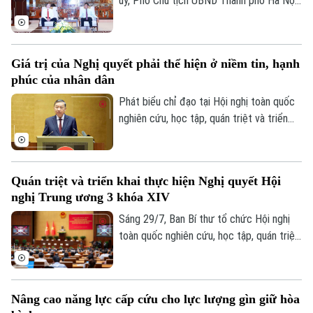
ủy, Phó Chủ tịch UBND Thành phố Hà Nội
Đỗ Anh Tuấn đã tiếp Đại biện lâm thời Đại
sứ quán Belarus tại Việt Nam Oleg Shloma
nhằm trao đổi các định hướng tăng cường
Giá trị của Nghị quyết phải thể hiện ở niềm tin, hạnh
hợp tác giữa Hà Nội và các địa phương
phúc của nhân dân
của Belarus.
Phát biểu chỉ đạo tại Hội nghị toàn quốc
nghiên cứu, học tập, quán triệt và triển
khai thực hiện Nghị quyết Hội nghị lần thứ
ba Ban Chấp hành TW Đảng khóa XIV,
Tổng Bí thư, Chủ tịch nước Tô Lâm yêu
Quán triệt và triển khai thực hiện Nghị quyết Hội
cầu toàn Đảng, toàn hệ thống chính trị
nghị Trung ương 3 khóa XIV
khẩn trương chuyển các quyết sách của
Trung ương thành chương trình, nhiệm vụ,
Sáng 29/7, Ban Bí thư tổ chức Hội nghị
sản phẩm và kết quả cụ thể.
toàn quốc nghiên cứu, học tập, quán triệt
và triển khai thực hiện Nghị quyết Hội
nghị lần thứ ba Ban Chấp hành Trung ương
Đảng khóa XIV. Tổng Bí thư, Chủ tịch
Nâng cao năng lực cấp cứu cho lực lượng gìn giữ hòa
nước Tô Lâm dự và phát biểu chỉ đạo.