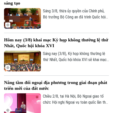
sáng tạo
án, công trình phục vụ Hội nghị cấp cao
APEC 2027 tại Đặc khu Phú Quốc, tỉnh An
Sáng 3/8, thừa ủy quyền của Chính phủ,
Giang.
Bộ trưởng Bộ Công an đã trình Quốc hội
tóm tắt dự thảo Nghị quyết của Quốc hội
về cơ chế, chính sách đặc thù để xử lý vi
phạm pháp luật liên quan đến kinh tế Nhà
Hôm nay (3/8) khai mạc Kỳ họp không thường lệ thứ
nước, kinh tế tư nhân và ứng dụng khoa
Nhất, Quốc hội khóa XVI
học, công nghệ, đổi mới sáng tạo, chuyển
đổi số.
Sáng nay (3/8), Kỳ họp không thường lệ
thứ Nhất, Quốc hội khóa XVI sẽ khai mạc
tại Nhà Quốc hội, dự kiến xem xét, quyết
định nhiều nội dung quan trọng về công
tác lập pháp, cơ chế, chính sách và nhân
Nâng tầm đối ngoại địa phương trong giai đoạn phát
sự thuộc thẩm quyền.
triển mới của đất nước
Chiều 2/8, tại Hà Nội, Bộ Ngoại giao tổ
chức Hội nghị Ngoại vụ toàn quốc lần thứ
22 với chủ đề: "Nâng tầm công tác đối