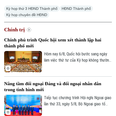
Kỳ họp thứ 3 HĐND Thành phố
HĐND Thành phố
Kỳ họp chuyên đề HĐND
Chính trị
Chính phủ trình Quốc hội xem xét thành lập hai
Xu hướng
thành phố mới
Hôm nay 6/8, Quốc hội bước sang ngày
làm việc thứ tư của Kỳ họp không thường
lệ thứ Nhất. Các đại biểu nghe trình bày
các tờ trình, báo cáo thẩm tra và cho ý
kiến đối với nhiều nội dung quan trọng,
Nâng tầm đối ngoại Đảng và đối ngoại nhân dân
trong đó có việc thành lập thành phố
trong tình hình mới
Quảng Ninh và thành phố Bắc Ninh.
Tiếp tục chương trình Hội nghị Ngoại giao
lần thứ 33, ngày 5/8, Bộ Ngoại giao tổ
chức phiên họp toàn thể về đối ngoại