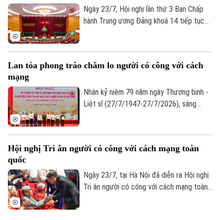
Ngày 23/7, Hội nghị lần thứ 3 Ban Chấp
hành Trung ương Đảng khoá 14 tiếp tục
ngày làm việc thứ 4. Buổi sáng, Ủy viên Bộ
Chính trị, Thường trực Ban Bí thư Trần
Cẩm Tú điều hành hội nghị. Trung ương và
Lan tỏa phong trào chăm lo người có công với cách
các đại biểu làm việc tại Hội trường, thảo
mạng
luận về 5 nội dung quan trọng.
Nhân kỷ niệm 79 năm ngày Thương binh -
Liệt sĩ (27/7/1947-27/7/2026), sáng
23/7, Bộ Nội vụ phối hợp với Bộ Quốc
phòng, Bộ Công an, Báo Nhân dân, Đài
Truyền hình Việt Nam và UBND thành phố
Hội nghị Tri ân người có công với cách mạng toàn
Hà Nội trang trọng tổ chức Hội nghị tri ân
quốc
người có công với cách mạng toàn quốc
năm 2026 và phát động Phong trào đẩy
Ngày 23/7, tại Hà Nội đã diễn ra Hội nghị
mạnh chăm lo người có công với cách
Tri ân người có công với cách mạng toàn
mạng.
quốc năm 2026 và phát động phong trào
đẩy mạnh chăm lo người có công với cách