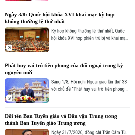
ngoại địa phương, huy động hiệu quả các
nguồn lực quốc tế phục vụ phát triển." Ủy
Ngày 3/8: Quốc hội khóa XVI khai mạc kỳ họp
viên Bộ Chính trị, Bộ trưởng Bộ Ngoại
không thường lệ thứ nhất
giao Lê Hoài Trung chủ trì hội nghị. Tham
dự về phía lãnh đạo thành phố Hà Nội có
Kỳ họp không thường lệ thứ nhất, Quốc
Ủy viên Ban Thường vụ Thành ủy, Phó Chủ
hội khóa XVI họp phiên trù bị và khai mạc
Theo dõi Hà Nội On
tịch UBND thành phố Đỗ Anh Tuấn.
sáng 3/8, dự kiến bế mạc ngày 24/8 (dự
phòng ngày 25/8/2026).
Phát huy vai trò tiên phong của đối ngoại trong kỷ
nguyên mới
Sáng 1/8, Hội nghị Ngoại giao lần thứ 33
với chủ đề “Phát huy vai trò tiên phong và
thực hiện nhiệm vụ trọng yếu, thường
xuyên của đối ngoại Việt Nam trong kỷ
nguyên mới” chính thức khai mạc.Tổng Bí
Đổi tên Ban Tuyên giáo và Dân vận Trung ương
thư, Chủ tịch nước Tô Lâm đến dự và
thành Ban Tuyên giáo Trung ương
phát biểu chỉ đạo Hội nghị.
Ngày 31/7/2026, đồng chí Trần Cẩm Tú,