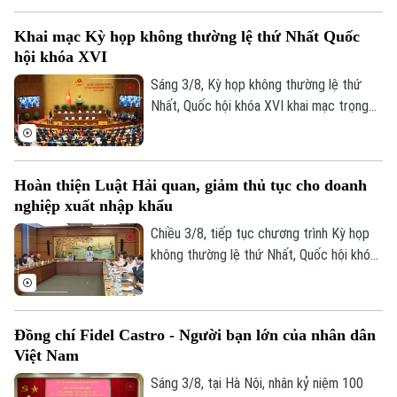
chống phổ biến vũ khí hủy diệt hàng loạt
Tư vấn sức khỏe
Quần vợt
Khai mạc Kỳ họp không thường lệ thứ Nhất Quốc
và Dự án Luật sửa đổi, bổ sung một số
Tin tức
Đã phát sóng
hội khóa XVI
điều của 9 luật về quân sự, quốc phòng.
Golf
Sao
Sáng 3/8, Kỳ họp không thường lệ thứ
Nhất, Quốc hội khóa XVI khai mạc trọng
Điện ảnh
thể tại Hội trường Diên Hồng, Nhà Quốc
hội, Thủ đô Hà Nội dưới sự chủ trì của
Thời trang
Chủ tịch Quốc hội Trần Thanh Mẫn. Tham
Hoàn thiện Luật Hải quan, giảm thủ tục cho doanh
dự phiên khai mạc có Tổng Bí thư, Chủ
Âm nhạc
nghiệp xuất nhập khẩu
tịch nước Tô Lâm, Thủ tướng Chính phủ
Lê Minh Hưng, Thường trực Ban Bí thư
Chiều 3/8, tiếp tục chương trình Kỳ họp
Trần Cẩm Tú, Chủ tịch Ủy ban Trung ương
không thường lệ thứ Nhất, Quốc hội khóa
MTTQ Việt Nam Bùi Thị Minh Hoài.
XVI, các đại biểu Quốc hội đã thảo luận
tại tổ về Dự án Luật sửa đổi, bổ sung một
số điều của Luật Hải quan.
Đồng chí Fidel Castro - Người bạn lớn của nhân dân
Việt Nam
Sáng 3/8, tại Hà Nội, nhân kỷ niệm 100