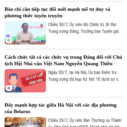
28/7/2026 của Ban Chấp hành Trung
Báo chí cần tiếp tục đổi mới mạnh mẽ tư duy và
ương Đảng khóa XIV về quan điểm, định
phương thức tuyên truyền
hướng sửa đổi Luật Đất đai và các luật
có liên quan (Kế hoạch số 07-KH/TW,
Chiều 30/7, Ủy viên Bộ Chính trị, Bí thư
ngày 28/7/2026).
Trung ương Đảng, Trưởng ban Tuyên giáo
và Dân vận Trung ương Trịnh Văn Quyết
chủ trì buổi làm việc với các cơ quan báo
chí về trọng tâm công tác thông tin,
Cách chức tất cả các chức vụ trong Đảng đối với Chủ
truyền thông. Bí thư Trung ương Đảng,
tịch Hội Nhà văn Việt Nam Nguyễn Quang Thiều
Phó Thủ tướng Chính phủ Phạm Thị Thanh
Trà tham dự.
Ngày 30/7, tại Hà Nội, Ủy ban Kiểm tra
Trung ương đã họp Kỳ thứ 10 dưới sự chủ
Liên hệ đường dây nóng (bấm để gọi)
trì của Ủy viên Bộ Chính trị, Bí thư Trung
Tòa soạn
Tòa soạn
ương Đảng, Chủ nhiệm Ủy ban Kiểm tra
Trung ương Trần Sỹ Thanh.
0865.116.699 (hotline)
0865.116.699
Đẩy mạnh hợp tác giữa Hà Nội với các địa phương
của Belarus
Chiều 29/7, Ủy viên Ban Thường vụ Thành