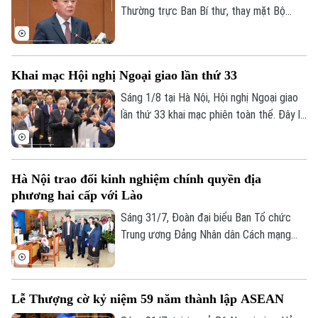
Thường trực Ban Bí thư, thay mặt Bộ
Chính trị đã ký ban hành Quyết định số
209 về việc đổi tên Ban Tuyên giáo và
Dân vận Trung ương thành Ban Tuyên giáo
Khai mạc Hội nghị Ngoại giao lần thứ 33
Trung ương. Quyết định có hiệu lực từ
ngày 1/8/2026.
Sáng 1/8 tại Hà Nội, Hội nghị Ngoại giao
lần thứ 33 khai mạc phiên toàn thể. Đây là
sự kiện có ý nghĩa quan trọng của ngành
ngoại giao, diễn ra trong bối cảnh đất
nước bước vào kỷ nguyên phát triển mới
Hà Nội trao đổi kinh nghiệm chính quyền địa
với những yêu cầu ngày càng cao đối với
phương hai cấp với Lào
công tác đối ngoại và hội nhập quốc tế.
Tổng Bí thư, Chủ tịch nước Tô Lâm tham
Sáng 31/7, Đoàn đại biểu Ban Tổ chức
dự và phát biểu chỉ đạo tại Hội nghị.
Trung ương Đảng Nhân dân Cách mạng
Lào do Ủy viên Bộ Chính trị, Bí thư Trung
ương Đảng, Trưởng Ban Tổ chức Trung
ương Đảng Nhân dân Cách mạng Lào
Lễ Thượng cờ kỷ niệm 59 năm thành lập ASEAN
Sisay Leudetmounsone làm Trưởng đoàn