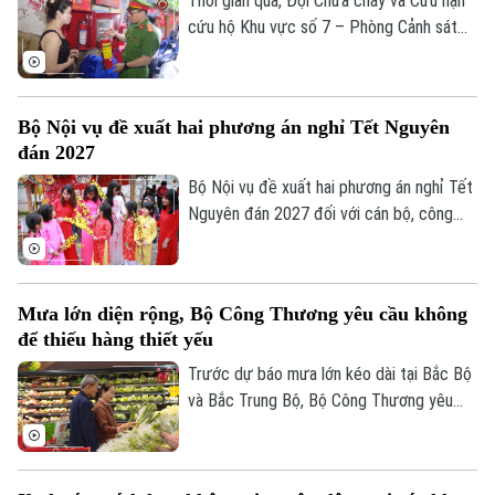
Thời gian qua, Đội Chữa cháy và Cứu nạn
dùng.
cứu hộ Khu vực số 7 – Phòng Cảnh sát
Tư vấn sức khỏe
Quần vợt
PCCC&CNCH – Công an thành phố Hà Nội
Tin tức
Đã phát sóng
cùng Công an phường Hoàn Kiếm đã chủ
Golf
động triển khai nhiều giải pháp tăng
Sao
Bộ Nội vụ đề xuất hai phương án nghỉ Tết Nguyên
cường công tác phòng cháy, chữa cháy
đán 2027
Điện ảnh
và cứu nạn, cứu hộ (PCCC&CNCH) tại cơ
sở.
Bộ Nội vụ đề xuất hai phương án nghỉ Tết
Thời trang
Nguyên đán 2027 đối với cán bộ, công
chức, viên chức, gồm nghỉ 7 ngày hoặc
Âm nhạc
10 ngày liên tục.
Mưa lớn diện rộng, Bộ Công Thương yêu cầu không
để thiếu hàng thiết yếu
Trước dự báo mưa lớn kéo dài tại Bắc Bộ
và Bắc Trung Bộ, Bộ Công Thương yêu
cầu toàn ngành chủ động ứng phó, bảo
đảm an toàn hồ chứa thủy điện, cung ứng
hàng hóa thiết yếu và xử lý nghiêm tình