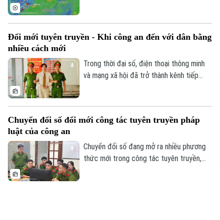
cạnh tranh của nông sản Việt Nam.
thành áp thấp nhiệt đới. Dự báo áp thấp
nhiệt đới không ảnh hưởng đến vùng ven
biển và đất liền Việt Nam.
Đổi mới tuyên truyền - Khi công an đến với dân bằng
nhiều cách mới
Trong thời đại số, điện thoại thông minh
và mạng xã hội đã trở thành kênh tiếp
nhận thông tin quen thuộc của nhiều
người dân. Nắm bắt xu thế đó, lực lượng
công an cơ sở tại Hà Nội đang từng bước
Chuyển đổi số đổi mới công tác tuyên truyền pháp
đổi mới công tác tuyên truyền, chuyển từ
luật của công an
phương thức truyền thống sang nền tảng
số.
Chuyển đổi số đang mở ra nhiều phương
thức mới trong công tác tuyên truyền,
phổ biến pháp luật, giúp lực lượng công
an đưa thông tin chính thống đến với
người dân nhanh hơn, thuận tiện hơn và
Dự án đường nối Lê Đức Thọ - Phạm Hùng ngập rác
phù hợp với thói quen tiếp nhận trong thời
thải
đại số. Việc ứng dụng MXH, các nền tảng