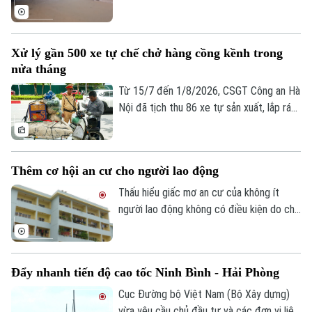
địa phương, Bộ Xây dựng vừa yêu cầu
các đơn vị trong ngành giao thông tăng
cường điều tiết giao thông, chủ động
Xử lý gần 500 xe tự chế chở hàng cồng kềnh trong
triển khai các phương án ứng phó nhằm
nửa tháng
bảo đảm an toàn cho người dân và
phương tiện.
Từ 15/7 đến 1/8/2026, CSGT Công an Hà
Nội đã tịch thu 86 xe tự sản xuất, lắp ráp
trái quy định, xử lý 242 trường hợp chở
hàng cồng kềnh và 135 trường hợp kéo
theo xe, vật trái quy định. Tổng số tiền xử
Thêm cơ hội an cư cho người lao động
phạt gần 243 triệu đồng, tạm giữ 8
phương tiện.
Thấu hiểu giấc mơ an cư của không ít
người lao động không có điều kiện do chi
phí sinh hoạt đắt đỏ, thời gian qua, các
cấp chính quyền, tổ chức công đoàn và
doanh nghiệp đã triển khai nhiều chính
Đẩy nhanh tiến độ cao tốc Ninh Bình - Hải Phòng
sách, chương trình hỗ trợ về nhà ở, góp
phần từng bước hiện thực hóa ước mơ an
Cục Đường bộ Việt Nam (Bộ Xây dựng)
cư của người lao động.
vừa yêu cầu chủ đầu tư và các đơn vị liên