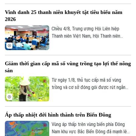
phổ biến từ 100 - 200mm, có nơi cục bộ
Vinh danh 25 thanh niên khuyết tật tiêu biểu năm
trên 300mm.
2026
Chiều 4/8, Trung ương Hội Liên hiệp
Thanh niên Việt Nam, Hội Thanh niên
Khuyết tật Việt Nam phối hợp cùng Công
ty TCP Việt Nam tổ chức Buổi gặp mặt
báo chí giới thiệu Chương trình “Tỏa sáng
Giảm thời gian cấp mã số vùng trồng tạo lợi thế nông
Nghị lực Việt” năm 2026.
sản
Từ ngày 1/8, thủ tục cấp mã số vùng
trồng và cơ sở đóng gói được rút ngắn
còn 3 đến 10 ngày, giảm khoảng 50%
thành phần hồ sơ và chuyển hoàn toàn
sang môi trường điện tử. Những thay đổi
Áp thấp nhiệt đới hình thành trên Biển Đông
này được kỳ vọng giúp doanh nghiệp, hợp
tác xã và nông dân giảm chi phí, đẩy
Vùng áp thấp trên vùng biển phía Đông
nhanh tiến độ xuất khẩu và nâng cao sức
Nam khu vực Bắc Biển Đông đã mạnh lên