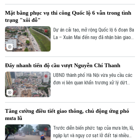
khi mọi câu hỏi đều dành cho AI, liệu
Mặt bằng phục vụ thi công Quốc lộ 6 vẫn trong tình
chúng ta có đang dần đánh mất khả năng
trạng "xôi đỗ"
tự tư duy? AI giúp con người thông minh
hơn hay đang khiến con người ngày càng
Dự án cải tạo, mở rộng Quốc lộ 6 đoạn Ba
phụ thuộc?
La – Xuân Mai đến nay đã nhận bàn giao
trên 105,3 hecta, đạt hơn 99,5%. Hiện chỉ
Theo dõi Hà Nội On
còn vướng mắc một số hộ dân thuộc
phường Yên Nghĩa và xã Xuân Mai.
Đẩy nhanh tiến độ cầu vượt Nguyễn Chí Thanh
UBND thành phố Hà Nội vừa yêu cầu các
đơn vị liên quan khẩn trương xử lý dứt
điểm vướng mắc về mặt bằng, tăng
cường phối hợp thi công cầu vượt nút
giao Nguyễn Chí Thanh thuộc dự án
Tăng cường điều tiết giao thông, chủ động ứng phó
đường Vành đai 1, đoạn Hoàng Cầu - Voi
mưa lũ
Phục, để phấn đấu hoàn thành và thông
xe công trình trước ngày 31/12/2026.
Trước diễn biến phức tạp của mưa lớn, lũ,
ngập lụt và nguy cơ sạt lở đất tại nhiều