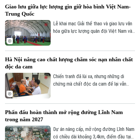
khảo sát, xây dựng phương án và lựa chọn
Giao lưu giữa lực lượng gìn giữ hòa bình Việt Nam-
đơn vị cung cấp suất ăn, nhằm tăng
Trung Quốc
cường công khai, minh bạch và kiểm soát
chặt chẽ chất lượng bữa ăn học đường.
Lễ khai mạc Giải thể thao và giao lưu văn
hóa giữa lực lượng quân đội Việt Nam và
Trung Quốc đang thực hiện nhiệm vụ gìn
giữ hòa bình Liên hợp quốc đã diễn ra tại
khu vực đóng quân của Đội Công binh số
Hà Nội nâng cao chất lượng chăm sóc nạn nhân chất
4 Việt Nam ở Phái bộ An ninh lâm thời
độc da cam
Liên hợp quốc UNISFA khu vực Abyei.
Chiến tranh đã lùi xa, nhưng những di
chứng mà chất độc da cam để lại vẫn
Chuyên mục
hiện hữu trong cuộc sống của hàng nghìn
gia đình. Với Hà Nội, nâng cao chất lượng
Thời sự
chăm sóc, điều trị và nuôi dưỡng nạn nhân
Phấn đấu hoàn thành mở rộng đường Lĩnh Nam
chất độc da cam không chỉ là thực hiện
Hà Nội
trong năm 2027
Hà Nội
chính sách an sinh xã hội, mà còn là sự tri
ân, trách nhiệm đối với những người vẫn
Dự án nâng cấp, mở rộng đường Lĩnh Nam
Chính trị
Nhịp sống Hà Nội
đang mang trên mình nỗi đau chiến tranh.
có chiều dài khoảng 3,4km, điểm đầu tại
Thế giới