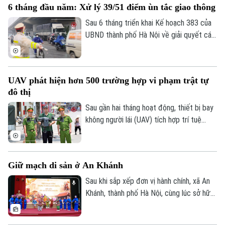
6 tháng đầu năm: Xử lý 39/51 điểm ùn tắc giao thông
ngắn thời gian hoàn thành từ năm 2028
xuống quý III/2027. Hiện tại, xã Phúc
Sau 6 tháng triển khai Kế hoạch 383 của
Thịnh đang tập trung mọi nguồn lực để
UBND thành phố Hà Nội về giải quyết các
đẩy nhanh tiến độ, đồng thời cam kết bảo
điểm nghẽn và ùn tắc giao thông, nhiều
vệ tối đa quyền lợi người dân bị ảnh
chỉ tiêu quan trọng đã đạt kết quả tích
hưởng.
cực. Công tác tổ chức giao thông, ứng
UAV phát hiện hơn 500 trường hợp vi phạm trật tự
dụng công nghệ, xử lý vi phạm và điều
đô thị
hành giao thông tiếp tục được triển khai
đồng bộ, góp phần giảm áp lực ùn tắc
Sau gần hai tháng hoạt động, thiết bị bay
trên nhiều tuyến, nút giao trọng điểm.
không người lái (UAV) tích hợp trí tuệ
nhân tạo (AI) đã phát hiện hơn 500 trường
hợp vi phạm trật tự đô thị, an toàn giao
thông. Qua đó, mở ra phương thức quản lý
Giữ mạch di sản ở An Khánh
hiện đại, hiệu quả góp phần hướng tới xây
dựng đô thị thông minh, văn minh và an
Sau khi sắp xếp đơn vị hành chính, xã An
toàn.
Khánh, thành phố Hà Nội, cùng lúc sở hữu
hai di sản văn hóa phi vật thể: ca trù Ngãi
Cầu và tuồng Ngự Câu. Từ việc thành lập