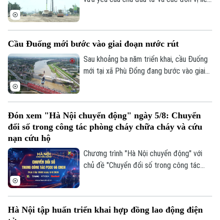
quan đẩy nhanh tiến độ dự án cao tốc
Ninh Bình - Hải Phòng đoạn qua tỉnh Ninh
Bình, đồng thời chủ động tìm nguồn vật
Cầu Đuống mới bước vào giai đoạn nước rút
liệu thay thế nhằm tránh nguy cơ chậm
tiến độ trong giai đoạn nước rút.
Sau khoảng ba năm triển khai, cầu Đuống
mới tại xã Phù Đổng đang bước vào giai
đoạn thi công quyết định khi nhịp chính
vượt sông chuẩn bị hợp long.
Đón xem "Hà Nội chuyển động" ngày 5/8: Chuyển
đổi số trong công tác phòng cháy chữa cháy và cứu
nạn cứu hộ
Liên hệ đường dây nóng (bấm để gọi)
Chương trình "Hà Nội chuyển động" với
Tòa soạn
Tòa soạn
chủ đề "Chuyển đổi số trong công tác
phòng cháy chữa cháy và cứu nạn cứu hộ"
0865.116.699 (hotline)
0865.116.699
sẽ phát sóng trực tiếp trên các nền tảng
của Cơ quan Báo và phát thanh, truyền
Hà Nội tập huấn triển khai hợp đồng lao động điện
hình Hà Nội vào 19h hôm nay, ngày 5/8.