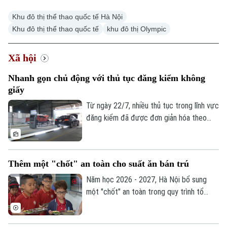
Khu đô thị thể thao quốc tế Hà Nội
Khu đô thị thể thao quốc tế
khu đô thị Olympic
Xã hội
Nhanh gọn chủ động với thủ tục đăng kiểm không
giấy
Từ ngày 22/7, nhiều thủ tục trong lĩnh vực
đăng kiểm đã được đơn giản hóa theo
Thông tư 30/2026 của Bộ Xây dựng. Việc
tích hợp giấy tờ trên VNeID, VNeTraffic
và sử dụng dữ liệu điện tử không chỉ giúp
Thêm một "chốt" an toàn cho suất ăn bán trú
giảm hồ sơ giấy mà còn rút ngắn thời gian
làm thủ tục, mang lại nhiều thuận lợi cho
Năm học 2026 - 2027, Hà Nội bổ sung
người dân và doanh nghiệp.
một "chốt" an toàn trong quy trình tổ
chức bữa ăn học đường. Trong đó, UBND
cấp xã giữ vai trò trung tâm trong việc