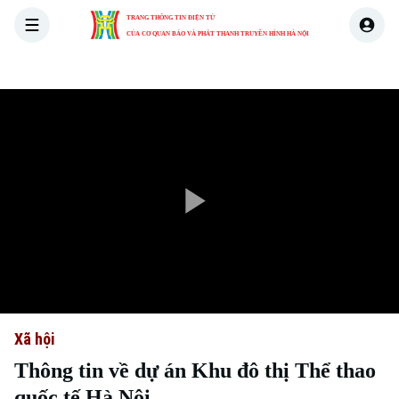
TRANG THÔNG TIN ĐIỆN TỬ
CỦA CƠ QUAN BÁO VÀ PHÁT THANH TRUYỀN HÌNH HÀ NỘI
THỜI SỰ
HÀ NỘI
THẾ GIỚI
KINH TẾ
NHÀ ĐẤT
Play
Video
Xã hội
Thông tin về dự án Khu đô thị Thể thao
quốc tế Hà Nội