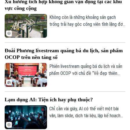
Xu hướng tích hợp không gian vận động tại các khu
trạng đầu cơ, tăng giá trong thiên tai.
vực công cộng
Không còn là những khoảng sân gạch
trống trải hay góc công viên tĩnh lặng đơn
điệu, các không gian công cộng tại Thủ
đô đang trải qua cuộc dịch chuyển mạnh
mẽ, khi tích hợp đa dạng tiện ích vận
Đoài Phương livestream quảng bá du lịch, sản phẩm
động thể thao.
OCOP trên nền tảng số
Phiên livestream quảng bá du lịch và sản
phẩm OCOP với chủ đề “Vẻ đẹp thiên
nhiên và không gian văn hóa xứ Đoài”
được UBND xã Đoài Phương tổ chức vào
20 giờ tối nay, ngày 5/8 trên các nền tảng
Lạm dụng AI: Tiện ích hay phụ thuộc?
số của địa phương.
Chỉ cần vài giây, AI có thể viết một bài
văn, làm slide, dịch tài liệu, lập kế hoạch
du lịch, thậm chí tư vấn tâm lý hay đưa ra
lời khuyên trong cuộc sống. Thế nhưng,