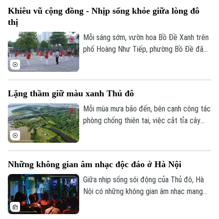
thị hóa đã khiến diện tích vườn ngày càng
Tư vấn sức khỏe
Khiêu vũ cộng đồng - Nhịp sống khỏe giữa lòng đô
thu hẹp, nhiều khu vườn nơi đây vẫn được
Quần vợt
Tin tức
Đã phát sóng
thị
những người cao tuổi gìn giữ như một
Golf
phần ký ức của làng nghề.
Mỗi sáng sớm, vườn hoa Bồ Đề Xanh trên
Sao
phố Hoàng Như Tiếp, phường Bồ Đề đã
rộn ràng tiếng nhạc và những bước nhảy
Điện ảnh
uyển chuyển của các thành viên câu lạc
bộ khiêu vũ thể thao.
Thời trang
Lặng thầm giữ màu xanh Thủ đô
Mỗi mùa mưa bão đến, bên cạnh công tác
Âm nhạc
phòng chống thiên tai, việc cắt tỉa cây
xanh cũng được các đơn vị chức năng
triển khai khẩn trương nhằm hạn chế nguy
cơ cây gãy, đổ, đảm bảo an toàn cho
Những không gian âm nhạc độc đáo ở Hà Nội
người dân.
Giữa nhịp sống sôi động của Thủ đô, Hà
Nội có những không gian âm nhạc mang
màu sắc rất riêng. Đó là nơi người yêu
nhạc rock cháy hết mình với các giai điệu