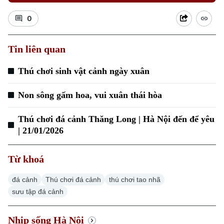
0
Tin liên quan
Thú chơi sinh vật cảnh ngày xuân
Non sông gấm hoa, vui xuân thái hòa
Thú chơi đá cảnh Thăng Long | Hà Nội đến để yêu
| 21/01/2026
Chuyên mục
Thời sự
Từ khoá
đá cảnh
Thú chơi đá cảnh
thú chơi tao nhã
Hà Nội
Hà Nội
sưu tập đá cảnh
Chính trị
Nhịp sống Hà Nội
Thế giới
Nhịp sống Hà Nội