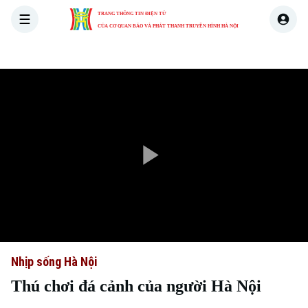
TRANG THÔNG TIN ĐIỆN TỬ
CỦA CƠ QUAN BÁO VÀ PHÁT THANH TRUYỀN HÌNH HÀ NỘI
THỜI SỰ
HÀ NỘI
THẾ GIỚI
KINH TẾ
NHÀ ĐẤT
Play
Video
Nhịp sống Hà Nội
Thú chơi đá cảnh của người Hà Nội