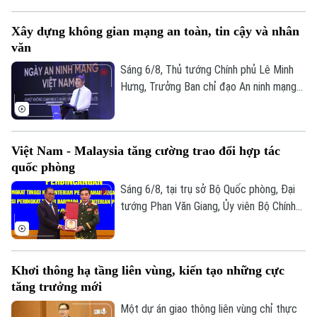
mạng quốc gia yêu cầu công tác bảo đảm
Dinh dưỡng
Bóng đá
Giải trí
an ninh mạng phải gắn kết chặt chẽ giữa
Xây dựng không gian mạng an toàn, tin cậy và nhân
"bảo vệ hệ thống" và "bảo vệ con người",
Tư vấn sức khỏe
Quần vợt
văn
lấy sự an toàn, bình yên và hạnh phúc của
Tin tức
Đã phát sóng
Nhân dân làm thước đo cao nhất cho mọi
Sáng 6/8, Thủ tướng Chính phủ Lê Minh
Golf
Sao
chính sách.
Hưng, Trưởng Ban chỉ đạo An ninh mạng
quốc gia đã dự lễ kỷ niệm Ngày An ninh
Điện ảnh
mạng Việt Nam (6/8/2024 – 6/8/2026).
Chương trình nằm trong khuôn khổ chuỗi
Việt Nam - Malaysia tăng cường trao đổi hợp tác
Thời trang
hoạt động do Ban Chỉ đạo An ninh mạng
quốc phòng
quốc gia phối hợp với Bộ Công an tổ chức
Âm nhạc
với chủ đề “Vì một không gian mạng nhân
Sáng 6/8, tại trụ sở Bộ Quốc phòng, Đại
văn cho mỗi người”.
tướng Phan Văn Giang, Ủy viên Bộ Chính
trị, Phó thủ tướng Chính phủ, Bộ trưởng
Bộ Quốc phòng đã chủ trì Lễ đón và Hội
đàm với Bộ trưởng Quốc phòng Malaysia
Khơi thông hạ tầng liên vùng, kiến tạo những cực
Dato' Seri Mohamed Khaled bin Nordin.
tăng trưởng mới
Một dự án giao thông liên vùng chỉ thực