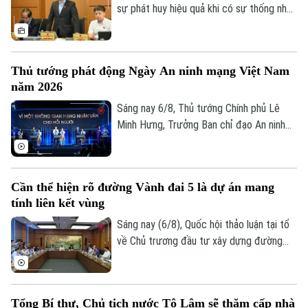
sự phát huy hiệu quả khi có sự thống nhất
trong tổ chức thực hiện và bảo đảm hài
hòa lợi ích giữa Nhà nước, địa phương và
người dân. Đây là vấn đề được nhiều đại
Thủ tướng phát động Ngày An ninh mạng Việt Nam
biểu Quốc hội đặt ra khi thảo luận tại tổ
năm 2026
về Dự án đường Vành đai 5 – Vùng Thủ
đô Hà Nội sáng 6/8.
Sáng nay 6/8, Thủ tướng Chính phủ Lê
Minh Hưng, Trưởng Ban chỉ đạo An ninh
mạng quốc gia, đã dự lễ kỷ niệm Ngày An
ninh mạng Việt Nam (6/8/2024 –
6/8/2026). Chương trình nằm trong khuôn
Cần thể hiện rõ đường Vành đai 5 là dự án mang
khổ chuỗi hoạt động do Ban Chỉ đạo An
tính liên kết vùng
ninh mạng quốc gia phối hợp với Bộ Công
an tổ chức với chủ đề “Vì một không gian
Sáng nay (6/8), Quốc hội thảo luận tại tổ
mạng nhân văn cho mỗi người”.
về Chủ trương đầu tư xây dựng đường
Vành đai 5 – Vùng Thủ đô Hà Nội. Cơ bản
đồng tình với chủ trương đầu tư dự án,
các đại biểu góp ý: ban soạn thảo cần thể
Tổng Bí thư, Chủ tịch nước Tô Lâm sẽ thăm cấp nhà
hiện rõ hơn, đây là dự án mang tính liên