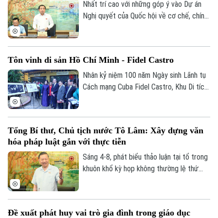
Nhất trí cao với những góp ý vào Dự án
Nghị quyết của Quốc hội về cơ chế, chính
sách đặc thù để xử lý vi phạm pháp luật
liên quan đến kinh tế nhà nước, kinh tế tư
nhân và ứng dụng KHCN, đổi mới sáng
Tôn vinh di sản Hồ Chí Minh - Fidel Castro
tạo, chuyển đổi số, Bí thư Thành ủy,
Trưởng đoàn ĐBQH TP Hà Nội Trần Đức
Nhân kỷ niệm 100 năm Ngày sinh Lãnh tụ
Thắng nhấn mạnh, Nghị quyết khi ban hành
Cách mạng Cuba Fidel Castro, Khu Di tích
phải thực sự tạo ra “vùng an toàn pháp lý”
Chủ tịch Hồ Chí Minh tại Phủ Chủ tịch phối
bảo vệ người dám đổi mới sáng tạo.
hợp với Đại sứ quán Cuba tại Việt Nam tổ
chức chuỗi hoạt động chuyên đề “Chủ
Tổng Bí thư, Chủ tịch nước Tô Lâm: Xây dựng văn
tịch Hồ Chí Minh – Tổng Tư lệnh Fidel
hóa pháp luật gắn với thực tiễn
Castro: Nghĩa tình son sắt đặc biệt”.
Sáng 4-8, phát biểu thảo luận tại tổ trong
khuôn khổ kỳ họp không thường lệ thứ
nhất, Quốc hội khóa XVI, Tổng Bí thư, Chủ
tịch nước Tô Lâm (đại biểu Quốc hội Đoàn
Hà Nội) nhấn mạnh, pháp luật phải bám sát
Đề xuất phát huy vai trò gia đình trong giáo dục
thực tiễn, đi trước một bước nhằm kiến