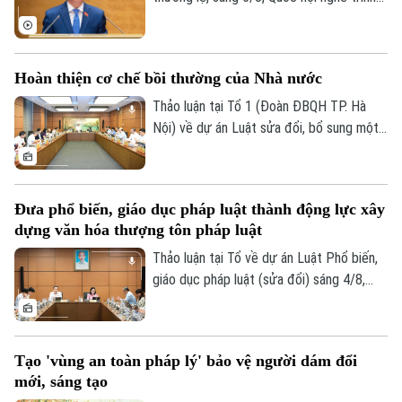
bày các tờ trình, báo cáo về 5 nội dung.
Hoàn thiện cơ chế bồi thường của Nhà nước
Thảo luận tại Tổ 1 (Đoàn ĐBQH TP. Hà
Nội) về dự án Luật sửa đổi, bổ sung một
số điều của Luật Trách nhiệm bồi thường
của Nhà nước, các đại biểu đề nghị tiếp
tục rà soát, hoàn thiện các nhóm chính
Đưa phổ biến, giáo dục pháp luật thành động lực xây
sách, bảo đảm thống nhất với hệ thống
dựng văn hóa thượng tôn pháp luật
pháp luật, xác định rõ phạm vi trách nhiệm
bồi thường của Nhà nước và xây dựng cơ
Thảo luận tại Tổ về dự án Luật Phổ biến,
chế tài chính khả thi, bảo đảm chi trả kịp
giáo dục pháp luật (sửa đổi) sáng 4/8,
thời, đúng quy định.
các đại biểu cho rằng cần đưa công tác
Liên hệ đường dây nóng (bấm để gọi)
phổ biến, giáo dục pháp luật không còn
Tòa soạn
Tòa soạn
mang tính hình thức, lối mòn mà thật sự
Tạo 'vùng an toàn pháp lý' bảo vệ người dám đổi
trở thành động lực xây dựng văn hóa
0865.116.699 (hotline)
0865.116.699
mới, sáng tạo
thượng tôn pháp luật.