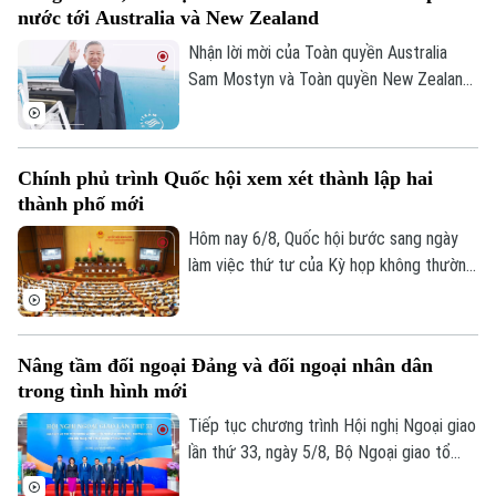
nước tới Australia và New Zealand
kết vùng cao. Điều này sẽ giúp công tác
điều phối dự án được rõ ràng hơn.
Nhận lời mời của Toàn quyền Australia
Sam Mostyn và Toàn quyền New Zealand
Cindy Kiro, Tổng Bí thư Ban Chấp hành
Trung ương Đảng Cộng sản Việt Nam, Chủ
tịch nước Cộng hòa xã hội chủ nghĩa Việt
Chính phủ trình Quốc hội xem xét thành lập hai
Nam Tô Lâm cùng đoàn đại biểu cấp cao
thành phố mới
Theo dõi Hà Nội On
Việt Nam sẽ thăm cấp Nhà nước tới
Australia và New Zealand từ ngày 9 đến
Hôm nay 6/8, Quốc hội bước sang ngày
ngày 14/8/2026.
làm việc thứ tư của Kỳ họp không thường
lệ thứ Nhất. Các đại biểu nghe trình bày
các tờ trình, báo cáo thẩm tra và cho ý
kiến đối với nhiều nội dung quan trọng,
Nâng tầm đối ngoại Đảng và đối ngoại nhân dân
trong đó có việc thành lập thành phố
trong tình hình mới
Quảng Ninh và thành phố Bắc Ninh.
Tiếp tục chương trình Hội nghị Ngoại giao
lần thứ 33, ngày 5/8, Bộ Ngoại giao tổ
chức phiên họp toàn thể về đối ngoại