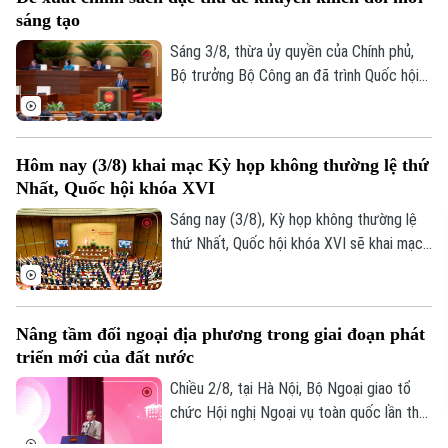
vướng mắc trong việc thực hiện các dự
sáng tạo
án, công trình phục vụ Hội nghị cấp cao
APEC 2027 tại Đặc khu Phú Quốc, tỉnh An
Sáng 3/8, thừa ủy quyền của Chính phủ,
Giang.
Bộ trưởng Bộ Công an đã trình Quốc hội
tóm tắt dự thảo Nghị quyết của Quốc hội
về cơ chế, chính sách đặc thù để xử lý vi
phạm pháp luật liên quan đến kinh tế Nhà
Hôm nay (3/8) khai mạc Kỳ họp không thường lệ thứ
nước, kinh tế tư nhân và ứng dụng khoa
Nhất, Quốc hội khóa XVI
học, công nghệ, đổi mới sáng tạo, chuyển
đổi số.
Sáng nay (3/8), Kỳ họp không thường lệ
thứ Nhất, Quốc hội khóa XVI sẽ khai mạc
tại Nhà Quốc hội, dự kiến xem xét, quyết
định nhiều nội dung quan trọng về công
tác lập pháp, cơ chế, chính sách và nhân
Nâng tầm đối ngoại địa phương trong giai đoạn phát
sự thuộc thẩm quyền.
triển mới của đất nước
Chiều 2/8, tại Hà Nội, Bộ Ngoại giao tổ
chức Hội nghị Ngoại vụ toàn quốc lần thứ
22 với chủ đề: "Nâng tầm công tác đối