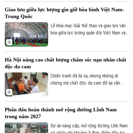
khảo sát, xây dựng phương án và lựa chọn
Giao lưu giữa lực lượng gìn giữ hòa bình Việt Nam-
đơn vị cung cấp suất ăn, nhằm tăng
Trung Quốc
cường công khai, minh bạch và kiểm soát
chặt chẽ chất lượng bữa ăn học đường.
Lễ khai mạc Giải thể thao và giao lưu văn
hóa giữa lực lượng quân đội Việt Nam và
Trung Quốc đang thực hiện nhiệm vụ gìn
giữ hòa bình Liên hợp quốc đã diễn ra tại
khu vực đóng quân của Đội Công binh số
Hà Nội nâng cao chất lượng chăm sóc nạn nhân chất
4 Việt Nam ở Phái bộ An ninh lâm thời
độc da cam
Liên hợp quốc UNISFA khu vực Abyei.
Chiến tranh đã lùi xa, nhưng những di
chứng mà chất độc da cam để lại vẫn
hiện hữu trong cuộc sống của hàng nghìn
gia đình. Với Hà Nội, nâng cao chất lượng
chăm sóc, điều trị và nuôi dưỡng nạn nhân
Phấn đấu hoàn thành mở rộng đường Lĩnh Nam
chất độc da cam không chỉ là thực hiện
trong năm 2027
chính sách an sinh xã hội, mà còn là sự tri
ân, trách nhiệm đối với những người vẫn
Dự án nâng cấp, mở rộng đường Lĩnh Nam
đang mang trên mình nỗi đau chiến tranh.
có chiều dài khoảng 3,4km, điểm đầu tại