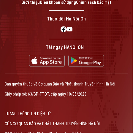
Giới thiệu
Điều khoản sử dụng
Chính sách bảo mật
Theo dõi Hà Nội On
Tải ngay HANOI ON
Bản quyền thuộc về Cơ quan Báo và Phát thanh Truyền hình Hà Nội
Giấy phép số: 63/GP-TTĐT, cấp ngày 10/05/2023
TRANG THÔNG TIN ĐIỆN TỬ
CỦA CƠ QUAN BÁO VÀ PHÁT THANH TRUYỀN HÌNH HÀ NỘI