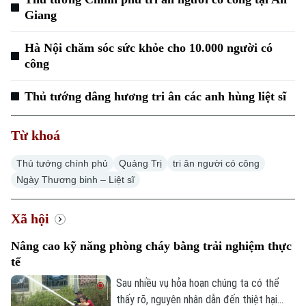
Giang
Hà Nội chăm sóc sức khỏe cho 10.000 người có
công
Thủ tướng dâng hương tri ân các anh hùng liệt sĩ
Từ khoá
Chuyên mục
Thủ tướng chính phủ
Quảng Trị
tri ân người có công
Thời sự
Ngày Thương binh – Liệt sĩ
Hà Nội
Hà Nội
Xã hội
Chính trị
Nhịp sống Hà Nội
Thế giới
Nâng cao kỹ năng phòng cháy bằng trải nghiệm thực
tế
Xã hội
Người Hà Nội
Tin tức
Sau nhiều vụ hỏa hoạn chúng ta có thể
Kinh tế
An ninh trật tự
thấy rõ, nguyên nhân dẫn đến thiệt hại
Khoảnh khắc Hà Nội