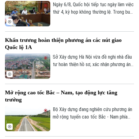
không gian sinh thái, giáo dục và văn hóa
Ngày 6/8, Quốc hội tiếp tục ngày làm việc
giàu bản sắc của Thủ đô.
thứ 4, kỳ họp không thường lệ. Trong buổi
sáng, các đại biểu thảo luận tại tổ về chủ
trương đầu tư dự án vành đai 5 - vùng
Thủ đô. Tổng mức đầu tư dự án Vành đai
Khẩn trương hoàn thiện phương án các nút giao
5 - Vùng Thủ đô sơ bộ khoảng 288.268 tỷ
Quốc lộ 1A
đồng. Các đại biểu cho rằng cần có mốc
giới giải ngân theo từng năm, để đảm bảo
Sở Xây dựng Hà Nội vừa đề nghị nhà đầu
nguồn vốn cho dự án.
tư hoàn thiện hồ sơ, xác nhận phương án
tuyến các nút giao chính dọc đường Quốc
lộ 1A, tỷ lệ 1/500 thuộc Dự án đầu tư
trục không gian Quốc lộ 1A gắn với chỉnh
Mở rộng cao tốc Bắc – Nam, tạo động lực tăng
trang và tái thiết đô thị theo phương
trưởng
thức đối tác công tư (PPP), loại hợp
đồng Xây dựng -Chuyển giao (BT).
Bộ Xây dựng đang nghiên cứu phương án
mở rộng tuyến cao tốc Bắc - Nam phía
Đông theo quy mô hoàn chỉnh; đồng thời,
tính toán phương án huy động nguồn lực