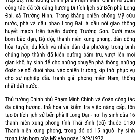
công tác đã tới dâng hương Di tích lịch sử Bến phà Long
Đại, xã Trường Ninh. Trong kháng chiến chống Mỹ cứu
nước, phà và cầu phao Long Đại là cầu nối giao thông
huyết mạch trên tuyến đường Trường Sơn. Dưới mưa
bom bão đạn, Bộ đội, thanh niên xung phong, dân công
hỏa tuyến, du kích và nhân dân địa phương trong binh
chủng hợp thành đã kiên cường bám trụ, vượt lên mọi
gian khổ, hy sinh để cho những chuyến phà thông, những
đoàn xe nối đuôi nhau vào chiến trường, kịp thời phục vụ
cho sự nghiệp đầu tranh giải phóng miền Nam, thống
nhất đất nước.
Thủ tướng Chính phủ Phạm Minh Chính và đoàn công tác
đã dâng hương, thả hoa và kiểm tra việc nâng cấp, tôn
tạo Di tích lịch sử bến phà II Long Đại - nơi hy sinh của 16
thanh niên xung phong tỉnh Thái Bình (cũ) thuộc C130
Thanh niên xung phong, trong đó có 15 người hy sinh
trong trận bom của Mỹ vào ngày 19/9/1972.