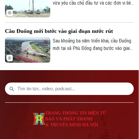
cư của người lao động.
vừa yêu cầu chủ đầu tư và các đơn vị liên
quan đẩy nhanh tiến độ dự án cao tốc
Ninh Bình - Hải Phòng đoạn qua tỉnh Ninh
Bình, đồng thời chủ động tìm nguồn vật
Cầu Đuống mới bước vào giai đoạn nước rút
liệu thay thế nhằm tránh nguy cơ chậm
tiến độ trong giai đoạn nước rút.
Sau khoảng ba năm triển khai, cầu Đuống
mới tại xã Phù Đổng đang bước vào giai
đoạn thi công quyết định khi nhịp chính
vượt sông chuẩn bị hợp long.
TRANG THÔNG TIN ĐIỆN TỬ
BÁO VÀ PHÁT THANH
& TRUYỀN HÌNH HÀ NỘI