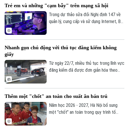
phù hợp nhằm bảo đảm tiến độ và hiệu
Trẻ em và những "cạm bẫy" trên mạng xã hội
quả đầu tư.
Trong dự thảo sửa đổi Nghị định 147 về
quản lý, cung cấp và sử dụng Internet, Bộ
Văn hóa, Thể thao và Du lịch đề xuất
không cho phép trẻ em dưới 16 tuổi bình
luận và chia sẻ nội dung trên mạng xã hội.
Nhanh gọn chủ động với thủ tục đăng kiểm không
Liệu đây có phải là giải pháp hiệu quả để
giấy
bảo vệ trẻ em trên không gian mạng? Hay
sẽ làm hạn chế quyền tham gia của các
Từ ngày 22/7, nhiều thủ tục trong lĩnh vực
em trong môi trường số?
đăng kiểm đã được đơn giản hóa theo
Theo dõi Hà Nội On
Thông tư 30/2026 của Bộ Xây dựng. Việc
tích hợp giấy tờ trên VNeID, VNeTraffic
và sử dụng dữ liệu điện tử không chỉ giúp
Thêm một "chốt" an toàn cho suất ăn bán trú
giảm hồ sơ giấy mà còn rút ngắn thời gian
làm thủ tục, mang lại nhiều thuận lợi cho
Năm học 2026 - 2027, Hà Nội bổ sung
người dân và doanh nghiệp.
một "chốt" an toàn trong quy trình tổ
chức bữa ăn học đường. Trong đó, UBND
cấp xã giữ vai trò trung tâm trong việc