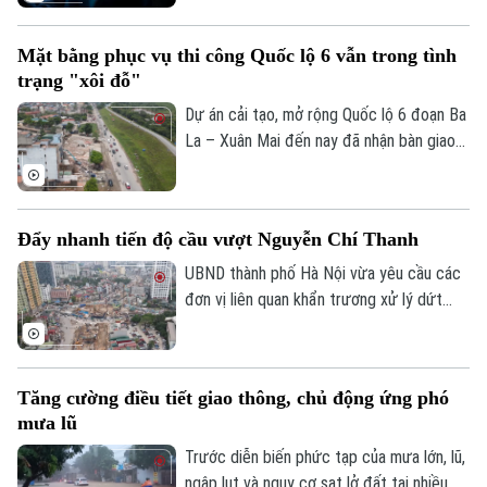
lời khuyên trong cuộc sống. Thế nhưng,
khi mọi câu hỏi đều dành cho AI, liệu
Mặt bằng phục vụ thi công Quốc lộ 6 vẫn trong tình
chúng ta có đang dần đánh mất khả năng
trạng "xôi đỗ"
tự tư duy? AI giúp con người thông minh
hơn hay đang khiến con người ngày càng
Dự án cải tạo, mở rộng Quốc lộ 6 đoạn Ba
phụ thuộc?
La – Xuân Mai đến nay đã nhận bàn giao
trên 105,3 hecta, đạt hơn 99,5%. Hiện chỉ
còn vướng mắc một số hộ dân thuộc
phường Yên Nghĩa và xã Xuân Mai.
Đẩy nhanh tiến độ cầu vượt Nguyễn Chí Thanh
UBND thành phố Hà Nội vừa yêu cầu các
đơn vị liên quan khẩn trương xử lý dứt
điểm vướng mắc về mặt bằng, tăng
cường phối hợp thi công cầu vượt nút
giao Nguyễn Chí Thanh thuộc dự án
Tăng cường điều tiết giao thông, chủ động ứng phó
đường Vành đai 1, đoạn Hoàng Cầu - Voi
mưa lũ
Phục, để phấn đấu hoàn thành và thông
xe công trình trước ngày 31/12/2026.
Trước diễn biến phức tạp của mưa lớn, lũ,
ngập lụt và nguy cơ sạt lở đất tại nhiều