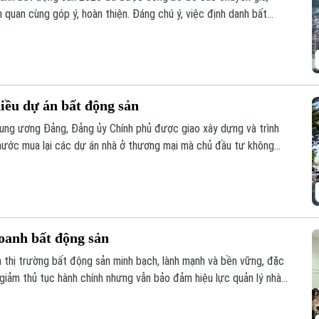
 quan cùng góp ý, hoàn thiện. Đáng chú ý, việc định danh bất
của Luật lần này, đảm bảo mỗi bất động sản chỉ có duy nhất 1
hiều dự án bất động sản
ung ương Đảng, Đảng ủy Chính phủ được giao xây dựng và trình
nước mua lại các dự án nhà ở thương mại mà chủ đầu tư không
ua, đây được kỳ vọng sẽ góp phần khơi thông nguồn lực đất đai,
yên.
oanh bất động sản
n thị trường bất động sản minh bạch, lành mạnh và bền vững, đặc
 giảm thủ tục hành chính nhưng vẫn bảo đảm hiệu lực quản lý nhà
uyên gia, hiệp hội và doanh nghiệp đã đưa ra phân tích tại hội
oanh bất động sản 2023” tổ chức sáng 6/8.