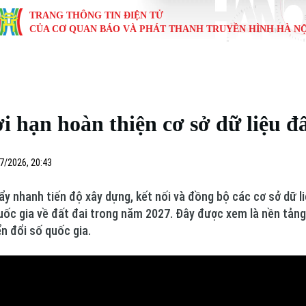
TRANG THÔNG TIN ĐIỆN TỬ
CỦA CƠ QUAN BÁO VÀ PHÁT THANH TRUYỀN HÌNH HÀ NỘ
KINH TẾ
NHÀ ĐẤT
TÀU VÀ XE
GIÁO DỤC
VĂN HÓA
SỨC KHỎ
i
Tin tức
Tin tức
Ô tô
Tin tức
Tin tức
Y tế
i hạn hoàn thiện cơ sở dữ liệu đấ
ự
Cafe sáng
Đầu tư
Tàu
Tuyển sinh
Làng nghề
Dinh dư
Nội
Tài chính Ngân hàng
Căn hộ
Xe máy
Hướng nghiệp
Di tích
Tư vấn 
7/2026, 20:43
iệt 4 phương
Doanh nghiệp
Đất đai
Thị trường
y nhanh tiến độ xây dựng, kết nối và đồng bộ các cơ sở dữ l
quốc gia về đất đai trong năm 2027. Đây được xem là nền tảng
Kinh nghiệm
Đánh giá
ển đổi số quốc gia.