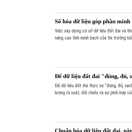
Số hóa dữ liệu góp phần minh 
Việc xây dựng cơ sở dữ liệu đất đai và t
nâng cao tính minh bạch của thị trường bấ
nối, cập nhật và chia sẻ đồng bộ.
Để dữ liệu đất đai "đúng, đủ, s
Để dữ liệu đất đai thực sự “đúng, đủ, sạch
lượng rà soát, đối chiếu và sự phối hợp c
dịch cao điểm 45 ngày, với mục tiêu chuẩ
Chuẩn hóa dữ liệu đất đai, nâ