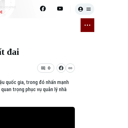
I
E
THỂ THAO
GIẢI TRÍ
ĐÃ PHÁT SÓNG
Bóng đá
Tin tức
t đai
ỡng
Quần vợt
Sao
sức khỏe
Golf
Điện ảnh
0
Thời trang
iệu quốc gia, trong đó nhấn mạnh
 quan trọng phục vụ quản lý nhà
Âm nhạc