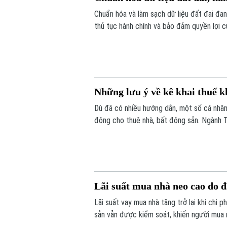
Chuẩn hóa và làm sạch dữ liệu đất đai đan
thủ tục hành chính và bảo đảm quyền lợi c
được triển khai đồng loạt từ từng thôn, t
đồng thuận của người dân.
Những lưu ý về kê khai thuế k
Dù đã có nhiều hướng dẫn, một số cá nhân,
động cho thuê nhà, bất động sản. Ngành T
Lãi suất mua nhà neo cao do 
Lãi suất vay mua nhà tăng trở lại khi chi 
sản vẫn được kiểm soát, khiến người mua nh