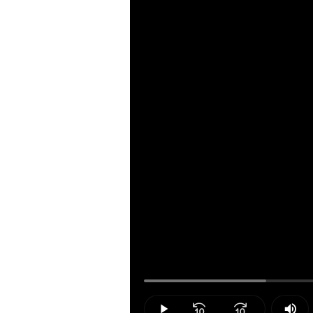
Loaded
:
18.75%