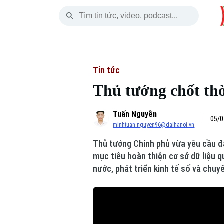
Chủ Nhật
THỜI SỰ
HÀ NỘI
THẾ GIỚI
09 Tháng 08, 2026
Hà Nội
Nhịp sống Hà Nộ
Tin tức
Tin tức
Thủ tướng chốt thờ
Chính trị
Người Hà Nội
Quân s
Tuấn Nguyễn
Xã hội
Khoảnh khắc Hà 
Hồ sơ
05/0
minhtuan.nguyen96@daihanoi.vn
An ninh trật tự
Ẩm thực
Người V
Thủ tướng Chính phủ vừa yêu cầu đẩ
mục tiêu hoàn thiện cơ sở dữ liệu 
Công nghệ
nước, phát triển kinh tế số và chuy
Skip Ad