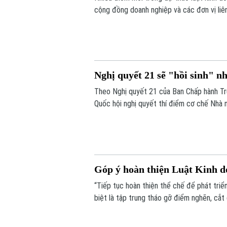
cộng đồng doanh nghiệp và các đơn vị liên
động sản sẽ được bổ sung vào điều khoản 
mã định danh.
Nghị quyết 21 sẽ "hồi sinh" n
Theo Nghị quyết 21 của Ban Chấp hành Tr
Quốc hội nghị quyết thí điểm cơ chế Nhà 
còn khả năng thực hiện. Nếu được thông q
bổ sung quỹ nhà ở và giảm lãng phí tài ngu
Góp ý hoàn thiện Luật Kinh d
“Tiếp tục hoàn thiện thể chế để phát triể
biệt là tập trung tháo gỡ điểm nghẽn, cắt
nước”. Đó là những nội dung được nhiều ch
thảo “Góp ý sửa đổi, bổ sung Luật kinh d