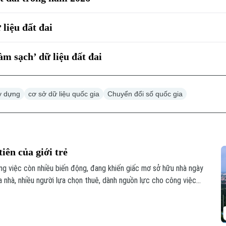
 liệu đất đai
àm sạch’ dữ liệu đất đai
ây dựng
cơ sở dữ liệu quốc gia
Chuyển đổi số quốc gia
iên của giới trẻ
ông việc còn nhiều biến động, đang khiến giấc mơ sở hữu nhà ngày
ua nhà, nhiều người lựa chọn thuê, dành nguồn lực cho công việc
n cư” đang dần thay đổi.