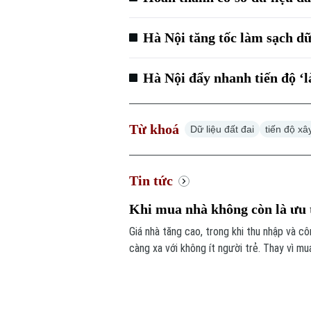
Hà Nội tăng tốc làm sạch dữ
Hà Nội đẩy nhanh tiến độ ‘l
Từ khoá
Dữ liệu đất đai
tiến độ x
Tin tức
Khi mua nhà không còn là ưu t
Giá nhà tăng cao, trong khi thu nhập và c
càng xa với không ít người trẻ. Thay vì m
và chất lượng cuộc sống. Quan niệm về “a