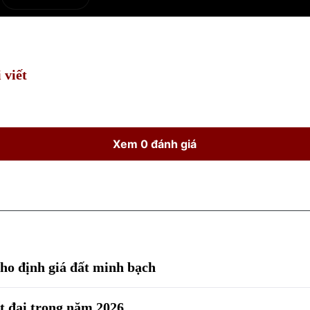
e
Current
Duration
Time
 viết
Xem 0 đánh giá
 cho định giá đất minh bạch
ất đai trong năm 2026