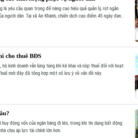
g là yêu cầu quan trọng để nâng cao hiệu quả quản lý, rút ngắn
ủa người dân. Tại xã An Khánh, chiến dịch cao điểm 45 ngày đang
ừng khu dân cư, với sự vào cuộc của cả hệ thống chính trị và sự
hi cho thuê BĐS
 hộ kinh doanh vẫn lúng túng khi kê khai và nộp thuế đối với hoạt
huế mới đây đã tổng hợp một số lưu ý về vấn đề này.
đâu?
phí huy động vốn của ngân hàng đi lên, trong khi tín dụng bất động
à chịu áp lực tài chính lớn hơn.