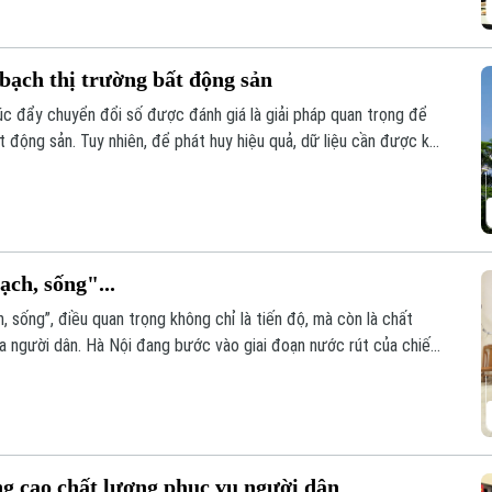
bạch thị trường bất động sản
húc đẩy chuyển đổi số được đánh giá là giải pháp quan trọng để
t động sản. Tuy nhiên, để phát huy hiệu quả, dữ liệu cần được kết
ạch, sống"...
, sống”, điều quan trọng không chỉ là tiến độ, mà còn là chất
ủa người dân. Hà Nội đang bước vào giai đoạn nước rút của chiến
n hóa khoảng 4,1 triệu thửa đất và căn hộ trước ngày 25/8/2026.
ng cao chất lượng phục vụ người dân