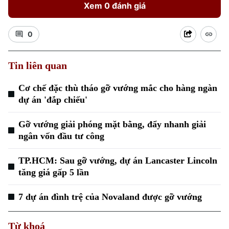
Xem 0 đánh giá
0
Tin liên quan
Cơ chế đặc thù tháo gỡ vướng mắc cho hàng ngàn
dự án 'đắp chiếu'
Gỡ vướng giải phóng mặt bằng, đẩy nhanh giải
ngân vốn đầu tư công
TP.HCM: Sau gỡ vướng, dự án Lancaster Lincoln
tăng giá gấp 5 lần
Chuyên mục
7 dự án đình trệ của Novaland được gỡ vướng
Thời sự
Hà Nội
Từ khoá
Hà Nội