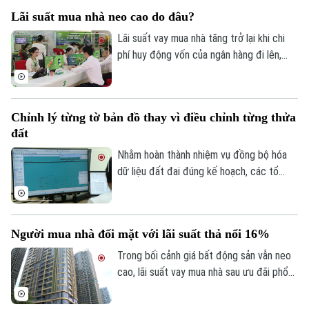
đây đã tổng hợp một số lưu ý về vấn đề
Lãi suất mua nhà neo cao do đâu?
này.
Lãi suất vay mua nhà tăng trở lại khi chi
phí huy động vốn của ngân hàng đi lên,
trong khi tín dụng bất động sản vẫn được
kiểm soát, khiến người mua nhà chịu áp
lực tài chính lớn hơn.
Chỉnh lý từng tờ bản đồ thay vì điều chỉnh từng thửa
đất
Nhằm hoàn thành nhiệm vụ đồng bộ hóa
dữ liệu đất đai đúng kế hoạch, các tổ
công tác luôn tìm các phương án để
chỉnh lý, cập nhật dữ liệu đất đai đảm bảo
theo đúng yêu cầu, trong đó, việc chỉnh lý
Người mua nhà đối mặt với lãi suất thả nổi 16%
từng tờ bản đồ thay vì chỉnh lý từng thửa
đất như trước đây đã và đang được xem
Trong bối cảnh giá bất động sản vẫn neo
là giải pháp tối ưu.
cao, lãi suất vay mua nhà sau ưu đãi phổ
biến 13-15% một năm, tăng mạnh so với
Liên hệ đường dây nóng (bấm để gọi)
năm ngoái đã tạo áp lực lớn lên thanh