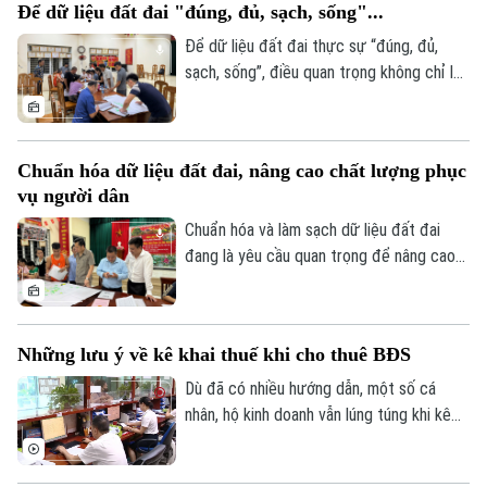
Để dữ liệu đất đai "đúng, đủ, sạch, sống"...
cần được kết nối, cập nhật và chia sẻ
đồng bộ.
Để dữ liệu đất đai thực sự “đúng, đủ,
sạch, sống”, điều quan trọng không chỉ là
tiến độ, mà còn là chất lượng rà soát, đối
chiếu và sự phối hợp của người dân. Hà
Nội đang bước vào giai đoạn nước rút
Chuẩn hóa dữ liệu đất đai, nâng cao chất lượng phục
của chiến dịch cao điểm 45 ngày, với mục
vụ người dân
tiêu chuẩn hóa khoảng 4,1 triệu thửa đất
và căn hộ trước ngày 25/8/2026.
Chuẩn hóa và làm sạch dữ liệu đất đai
đang là yêu cầu quan trọng để nâng cao
Theo dõi Hà Nội On
hiệu quả quản lý, rút ngắn thủ tục hành
chính và bảo đảm quyền lợi của người dân.
Tại xã An Khánh, chiến dịch cao điểm 45
Những lưu ý về kê khai thuế khi cho thuê BĐS
ngày đang được triển khai đồng loạt từ
từng thôn, từng khu dân cư, với sự vào
Dù đã có nhiều hướng dẫn, một số cá
cuộc của cả hệ thống chính trị và sự
nhân, hộ kinh doanh vẫn lúng túng khi kê
đồng thuận của người dân.
khai và nộp thuế đối với hoạt động cho
thuê nhà, bất động sản. Ngành Thuế mới