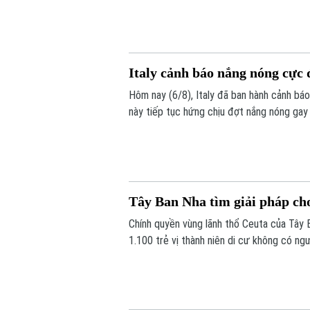
đã khiến hơn 20 người tử vong.
Italy cảnh báo nắng nóng cực 
Hôm nay (6/8), Italy đã ban hành cảnh bá
này tiếp tục hứng chịu đợt nắng nóng gay
Tây Ban Nha tìm giải pháp cho
Chính quyền vùng lãnh thổ Ceuta của Tây 
1.100 trẻ vị thành niên di cư không có ngư
72.000 người di cư đổ bộ trong một tuần q
quá tải nghiêm trọng.