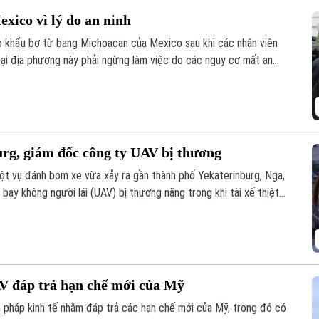
ico vì lý do an ninh
 khẩu bơ từ bang Michoacan của Mexico sau khi các nhân viên
ại địa phương này phải ngừng làm việc do các nguy cơ mất an
urg, giám đốc công ty UAV bị thương
ột vụ đánh bom xe vừa xảy ra gần thành phố Yekaterinburg, Nga,
ay không người lái (UAV) bị thương nặng trong khi tài xế thiệt
o các nhà sản xuất UAV của Nga chỉ trong vòng một tuần qua.
V đáp trả hạn chế mới của Mỹ
 pháp kinh tế nhằm đáp trả các hạn chế mới của Mỹ, trong đó có