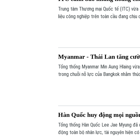
Trung tâm Thương mại Quốc tế (ITC) vừa 
liệu công nghiệp trên toàn cầu đang chịu 
gián đoạn.
Myanmar - Thái Lan tăng cườn
Tổng thống Myanmar Min Aung Hlaing vừa
trong chuỗi nỗ lực của Bangkok nhằm thúc
Hàn Quốc huy động mọi nguồn
Tổng thống Hàn Quốc Lee Jae Myung đã ch
động toàn bộ nhân lực, tài nguyên hiện có
đỉnh tại thủ đô Seoul trong ngày 6/8, với