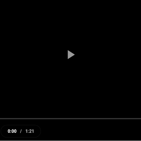
Play
Video
0:00
/
1:21
e
Current
Duration