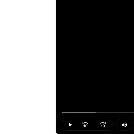
Loaded
:
12.18%
Play
Mut