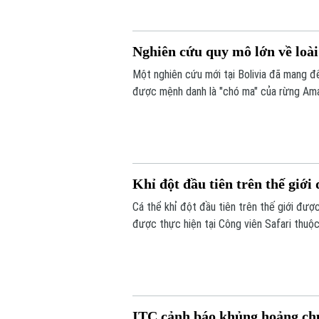
Nghiên cứu quy mô lớn về loài
Một nghiên cứu mới tại Bolivia đã mang đế
được mệnh danh là "chó ma" của rừng Ama
hàng nghìn bức ảnh từ hệ thống bẫy ảnh, 
sống của một trong những loài chó hoang 
Khỉ đột đầu tiên trên thế giớ
Cá thể khỉ đột đầu tiên trên thế giới đư
được thực hiện tại Công viên Safari thuộc
nhiễm trùng đã lan đến một phần hộp sọ c
ITC cảnh báo khủng hoảng ch