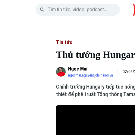
Thứ Sáu
THỜI SỰ
HÀ NỘI
THẾ GIỚI
07 Tháng 08, 2026
Hà Nội
Nhịp sống Hà Nộ
Tin tức
Tin tức
Thủ tướng Hungary
Chính trị
Người Hà Nội
Quân s
Ngọc Mai
Xã hội
Khoảnh khắc Hà 
Hồ sơ
02/06/
ngocmai.nguyen@daihanoi.vn
An ninh trật tự
Ẩm thực
Người V
Chính trường Hungary tiếp tục nóng
thiết để phế truất Tổng thống Tam
Công nghệ
Skip Ad