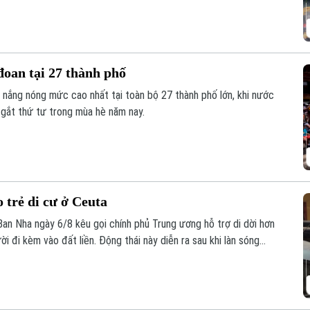
đoan tại 27 thành phố
o nắng nóng mức cao nhất tại toàn bộ 27 thành phố lớn, khi nước
 gắt thứ tư trong mùa hè năm nay.
 trẻ di cư ở Ceuta
Ban Nha ngày 6/8 kêu gọi chính phủ Trung ương hỗ trợ di dời hơn
ời đi kèm vào đất liền. Động thái này diễn ra sau khi làn sóng
ua đã khiến các trung tâm tiếp nhận tại đây rơi vào trạng thái