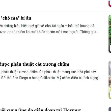
 'chó ma' bí ẩn
n những hiểu biết quý giá về chó tai ngắn – loài thú hoang dã
zon do rất hiếm khi xuất hiện trước mắt con người. Thông qua
các nhà khoa học đã có thêm hình dung về tập tính và môi trường
dã ít được biết đến nhất ở khu vực Mỹ Latinh.
i được phẫu thuật cắt xương chũm
ợc phẫu thuật xương chũm. Ca phẫu thuật mang tính đột phá này
 Sở thú San Diego ở bang California, Mỹ nhằm điều trị tình trạng
ủa con vật.
uỗi cung ứng do gián đoạn tại Hormuz