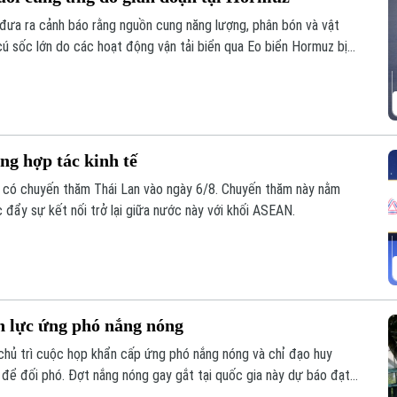
đưa ra cảnh báo rằng nguồn cung năng lượng, phân bón và vật
cú sốc lớn do các hoạt động vận tải biển qua Eo biển Hormuz bị
g hợp tác kinh tế
 có chuyến thăm Thái Lan vào ngày 6/8. Chuyến thăm này nằm
 đẩy sự kết nối trở lại giữa nước này với khối ASEAN.
 lực ứng phó nắng nóng
ủ trì cuộc họp khẩn cấp ứng phó nắng nóng và chỉ đạo huy
 để đối phó. Đợt nắng nóng gay gắt tại quốc gia này dự báo đạt
 nhiệt độ có thể lên tới 39 độ C. Thời tiết cực đoan này đến nay