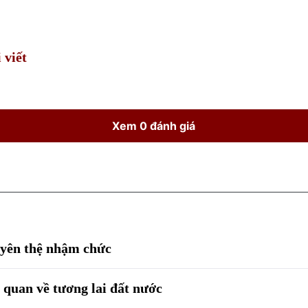
Time
 viết
Xem 0 đánh giá
uyên thệ nhậm chức
quan về tương lai đất nước