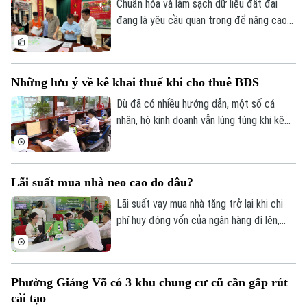
và căn hộ trước ngày 25/8/2026.
Chuẩn hóa và làm sạch dữ liệu đất đai
đang là yêu cầu quan trọng để nâng cao
hiệu quả quản lý, rút ngắn thủ tục hành
chính và bảo đảm quyền lợi của người dân.
Tại xã An Khánh, chiến dịch cao điểm 45
Những lưu ý về kê khai thuế khi cho thuê BĐS
ngày đang được triển khai đồng loạt từ
từng thôn, từng khu dân cư, với sự vào
Dù đã có nhiều hướng dẫn, một số cá
cuộc của cả hệ thống chính trị và sự
nhân, hộ kinh doanh vẫn lúng túng khi kê
đồng thuận của người dân.
khai và nộp thuế đối với hoạt động cho
thuê nhà, bất động sản. Ngành Thuế mới
đây đã tổng hợp một số lưu ý về vấn đề
Lãi suất mua nhà neo cao do đâu?
này.
Lãi suất vay mua nhà tăng trở lại khi chi
phí huy động vốn của ngân hàng đi lên,
Theo dõi Hà Nội On
trong khi tín dụng bất động sản vẫn được
kiểm soát, khiến người mua nhà chịu áp
lực tài chính lớn hơn.
Phường Giảng Võ có 3 khu chung cư cũ cần gấp rút
cải tạo