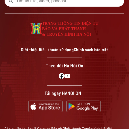
TRANG THÔNG TIN ĐIỆN TỬ
BÁO VÀ PHÁT THANH
& TRUYỀN HÌNH HÀ NỘI
Giới thiệu
Điều khoản sử dụng
Chính sách bảo mật
Theo dõi Hà Nội On
Tải ngay HANOI ON
Bản quyền thuộc về Cơ quan Báo và Phát thanh Truyền hình Hà Nội