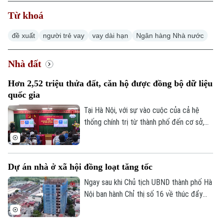
Từ khoá
đề xuất
người trẻ vay
vay dài hạn
Ngân hàng Nhà nước
Nhà đất
Hơn 2,52 triệu thửa đất, căn hộ được đồng bộ dữ liệu
quốc gia
Tại Hà Nội, với sự vào cuộc của cả hệ
thống chính trị từ thành phố đến cơ sở,
nhiều kết quả quan trọng đã được ghi
nhận, tạo tiền đề hoàn thành mục tiêu xây
dựng cơ sở dữ liệu đất đai thống nhất,
Dự án nhà ở xã hội đồng loạt tăng tốc
đồng bộ trên toàn địa bàn.
Ngay sau khi Chủ tịch UBND thành phố Hà
Nội ban hành Chỉ thị số 16 về thúc đẩy
Chuyên mục
phát triển nhà ở xã hội, nhiều dự án trên
địa bàn đang tăng tốc thi công để hoàn