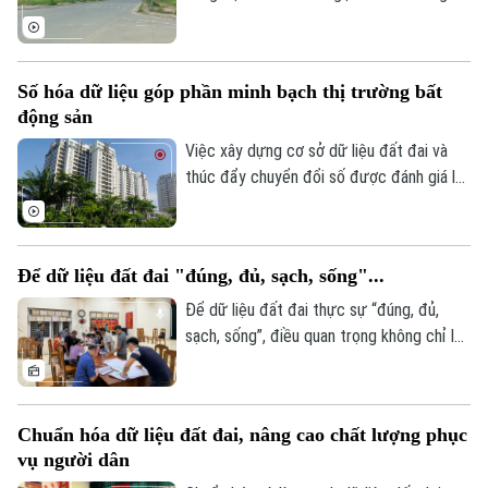
viên văn hóa nghệ thuật chuyên đề, UBND
phường Tây Hồ vừa đề xuất thành phố
xem xét bổ sung các trường hợp được
Số hóa dữ liệu góp phần minh bạch thị trường bất
bố trí tái định cư bằng đất tại khu Thư
động sản
Lâm. Đây được kỳ vọng sẽ góp phần tháo
gỡ những vướng mắc trong công tác bồi
Việc xây dựng cơ sở dữ liệu đất đai và
thường, hỗ trợ và tái định cư.
thúc đẩy chuyển đổi số được đánh giá là
giải pháp quan trọng để nâng cao tính
minh bạch của thị trường bất động sản.
Tuy nhiên, để phát huy hiệu quả, dữ liệu
Để dữ liệu đất đai "đúng, đủ, sạch, sống"...
cần được kết nối, cập nhật và chia sẻ
đồng bộ.
Để dữ liệu đất đai thực sự “đúng, đủ,
sạch, sống”, điều quan trọng không chỉ là
tiến độ, mà còn là chất lượng rà soát, đối
chiếu và sự phối hợp của người dân. Hà
Nội đang bước vào giai đoạn nước rút
Chuẩn hóa dữ liệu đất đai, nâng cao chất lượng phục
của chiến dịch cao điểm 45 ngày, với mục
vụ người dân
tiêu chuẩn hóa khoảng 4,1 triệu thửa đất