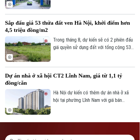
nhằm thúc đẩy chuyển đổi số và nâng cao
Số 3-5 Huỳnh Thúc Kháng-Phường Láng-Hà Nội
hiệu quả quản lý. Hưởng ứng "Chiến dịch
Giám đốc: VŨ MINH TUẤN
45 ngày", xã Yên Bài đã huy động cả hệ
Sắp đấu giá 53 thửa đất ven Hà Nội, khởi điểm hơn
Phó Giám đốc: Nguyễn Kim Khiêm, Nguyễn Minh Đức, Nguyễn Thành Lợi
thống chính trị vào cuộc, từng bước
4,5 triệu đồng/m2
chuẩn hóa dữ liệu đất đai trên địa bàn.
Trong tháng 8, dự kiến sẽ có 2 phiên đấu
giá quyền sử dụng đất với tổng cộng 53
thửa đất được đưa ra đấu giá tại xã Phú
Xuyên và xã Quốc Oai, thành phố Hà Nội.
Dự án nhà ở xã hội CT2 Lĩnh Nam, giá từ 1,1 tỷ
đồng/căn
Hà Nội dự kiến có thêm dự án nhà ở xã
hội tại phường Lĩnh Nam với giá bán
khoảng 28,4 triệu đồng/m², tương đương
1,1-1,5 tỷ đồng/căn. Chủ đầu tư dự kiến
tiếp nhận hồ sơ đăng ký mua nhà trong
quý III/2026.