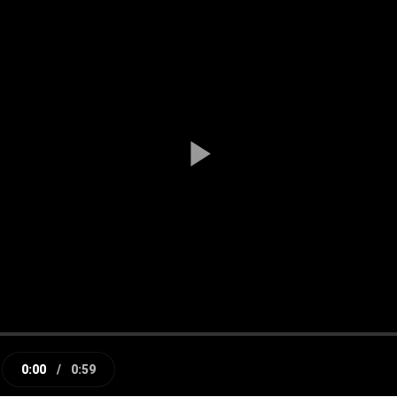
Play
Video
0:00
/
0:59
e
Current
Duration