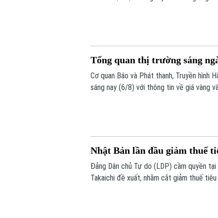
động và đáp ứng các yêu cầu khắt khe về 
tái cấu trúc, bao gồm việc đóng cửa các 
Tổng quan thị trường sáng ng
Cơ quan Báo và Phát thanh, Truyền hình Hà
sáng nay (6/8) với thông tin về giá vàng và
Nhật Bản lần đầu giảm thuế t
Đảng Dân chủ Tự do (LDP) cầm quyền tại
Takaichi đề xuất, nhằm cắt giảm thuế tiê
lần đầu tiên Nhật Bản cắt giảm thuế tiêu