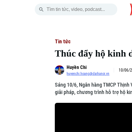
Thứ Năm
THỜI SỰ
HÀ NỘI
THẾ GIỚI
06 Tháng 08, 2026
Hà Nội
Nhịp sống Hà Nộ
Tin tức
Tin tức
Thúc đẩy hộ kinh 
Chính trị
Người Hà Nội
Quân s
Huyền Chi
Xã hội
Khoảnh khắc Hà 
Hồ sơ
10/06/2
huyenchi.hoang@daihanoi.vn
An ninh trật tự
Ẩm thực
Người V
Sáng 10/6, Ngân hàng TMCP Thịnh Vư
giải pháp, chương trình hỗ trợ hộ k
Công nghệ
Skip Ad