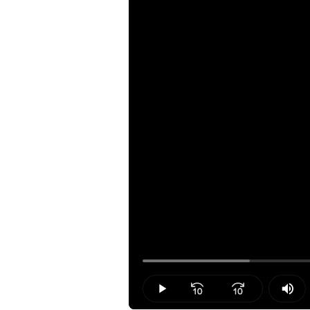
Loaded
:
16.56%
Play
Mut