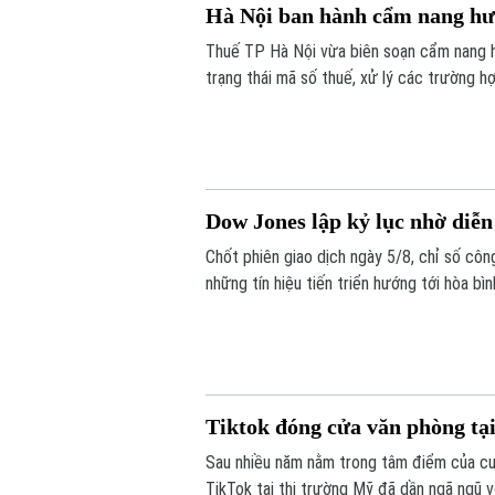
Hà Nội ban hành cẩm nang hư
Thuế TP Hà Nội vừa biên soạn cẩm nang h
trạng thái mã số thuế, xử lý các trường h
quá trình thực hiện nghĩa vụ thuế.
Dow Jones lập kỷ lục nhờ diễn
Chốt phiên giao dịch ngày 5/8, chỉ số cô
những tín hiệu tiến triển hướng tới hòa bì
bớt áp lực lạm phát toàn cầu.
Tiktok đóng cửa văn phòng tạ
Sau nhiều năm nằm trong tâm điểm của cu
TikTok tại thị trường Mỹ đã dần ngã ngũ v