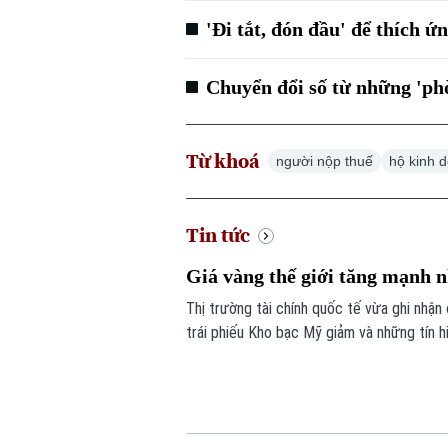
'Đi tắt, đón đầu' để thích ứ
Chuyển đổi số từ những 'ph
Từ khoá
người nộp thuế
hộ kinh 
Tin tức
Giá vàng thế giới tăng mạnh n
Thị trường tài chính quốc tế vừa ghi nhận
trái phiếu Kho bạc Mỹ giảm và những tín 
các yếu tố làm thay đổi tâm lý của giới đầ