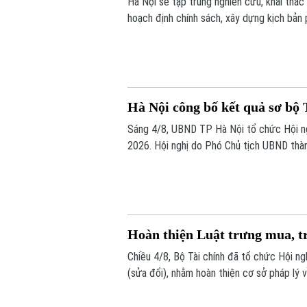
Hà Nội sẽ tập trung nghiên cứu, khai thác
hoạch định chính sách, xây dựng kịch bản 
thành phố Hà Nội Nguyễn Xuân Lưu, Trưởng
nghị tổng kết và công bố kết quả sơ bộ T
Hà Nội công bố kết quả sơ bộ 
Sáng 4/8, UBND TP Hà Nội tổ chức Hội ng
2026. Hội nghị do Phó Chủ tịch UBND thà
tế năm 2026 thành phố Hà Nội chủ trì.
Hoàn thiện Luật trưng mua, t
Chiều 4/8, Bộ Tài chính đã tổ chức Hội ngh
(sửa đổi), nhằm hoàn thiện cơ sở pháp lý 
bảo đảm tốt hơn quyền sở hữu tài sản của