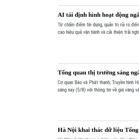
AI tái định hình hoạt động ng
Từ chấm điểm tín dụng, quản trị rủi ro đế
cao hiệu quả vận hành và cải thiện trải ng
cho rằng điều quan trọng nhất vẫn là chất 
Tổng quan thị trường sáng ng
Cơ quan Báo và Phát thanh, Truyền hình Hà
sáng nay (5/8) với thông tin về giá vàng và
Hà Nội khai thác dữ liệu Tổng 