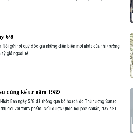
an ninh quốc gia, nền tảng này đang phải đối mặt với những đợt
văn phòng quan trọng và cắt giảm hàng loạt nhân sự.
ày 6/8
 Nội gửi tới quý độc giả những diễn biến mới nhất của thị trường
 tỷ giá ngoại tệ.
iêu dùng kể từ năm 1989
 Nhật Bản ngày 5/8 đã thông qua kế hoạch do Thủ tướng Sanae
u thụ đối với thực phẩm. Nếu được Quốc hội phê chuẩn, đây sẽ là
 dùng kể từ khi sắc thuế này được áp dụng vào năm 1989.