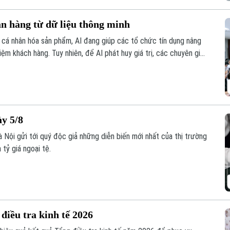
ân hàng từ dữ liệu thông minh
n cá nhân hóa sản phẩm, AI đang giúp các tổ chức tín dụng nâng
hiệm khách hàng. Tuy nhiên, để AI phát huy giá trị, các chuyên gia
lượng dữ liệu, hành lang pháp lý và cơ chế quản trị rủi ro phù hợp.
ày 5/8
 Nội gửi tới quý độc giả những diễn biến mới nhất của thị trường
 tỷ giá ngoại tệ.
điều tra kinh tế 2026