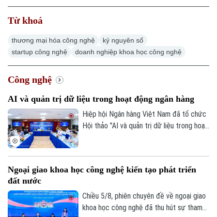
Từ khoá
thương mại hóa công nghệ
kỷ nguyên số
startup công nghệ
doanh nghiệp khoa học công nghệ
Công nghệ
AI và quản trị dữ liệu trong hoạt động ngân hàng
Hiệp hội Ngân hàng Việt Nam đã tổ chức
Hội thảo "AI và quản trị dữ liệu trong hoạt
động ngân hàng". Hội thảo thu hút sự
tham gia của các cơ quan quản lý, chuyên
gia công nghệ, tổ chức tín dụng ngân
Ngoại giao khoa học công nghệ kiến tạo phát triển
hàng và doanh nghiệp Fintech.
đất nước
Chiều 5/8, phiên chuyên đề về ngoại giao
khoa học công nghệ đã thu hút sự tham