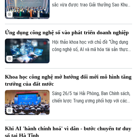
sắc vừa được trao Giải thưởng Sao Khuê
2026, trong đó có 42 giải pháp Kinh tế số
và Giao dịch số; 25 giải pháp Quản trị số
và 18 giải pháp Công nghệ đột phá.
Ứng dụng công nghệ số vào phát triển doanh nghiệp
Hội thảo khoa học với chủ đề “Ứng dụng
công nghệ số, AI và mã hóa tài sản thực
trong phát triển doanh nghiệp Việt Nam”
đã được Viện nghiên cứu ứng dụng Công
nghệ cao trong Luật học Tài chính Ngân
Khoa học công nghệ mở hướng đổi mới mô hình tăng
hàng, Học viện FIRST, thuộc Liên hiệp
trưởng của đất nước
Khoa học Công nghệ Tin học Ứng dụng
(UIA) tổ chức sáng 27/5 tại Hà Nội.
Sáng 26/5 tại Hải Phòng, Ban Chính sách,
chiến lược Trung ương phối hợp với các
đơn vị liên quan tổ chức Hội thảo khoa
học quốc gia với chủ đề “Đổi mới mô hình
phát triển đất nước dựa trên khoa học,
Khi AI 'hành chính hoá' vì dân - bước chuyển tư duy
công nghệ, đổi mới sáng tạo và chuyển
số tại Hà Tĩnh