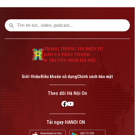
não” trí tuệ nhân tạo có thể giúp robot
hình người học các kỹ năng thể chất mới
chỉ trong vài ngày thay vì nhiều tháng,
nhằm đáp ứng nhu cầu ngày càng cao của
cuộc đua đưa các cỗ máy mang hình dáng
con người vào làm việc tại nhà máy và kho
vận.
TRANG THÔNG TIN ĐIỆN TỬ
BÁO VÀ PHÁT THANH
& TRUYỀN HÌNH HÀ NỘI
Giới thiệu
Điều khoản sử dụng
Chính sách bảo mật
Theo dõi Hà Nội On
Tải ngay HANOI ON