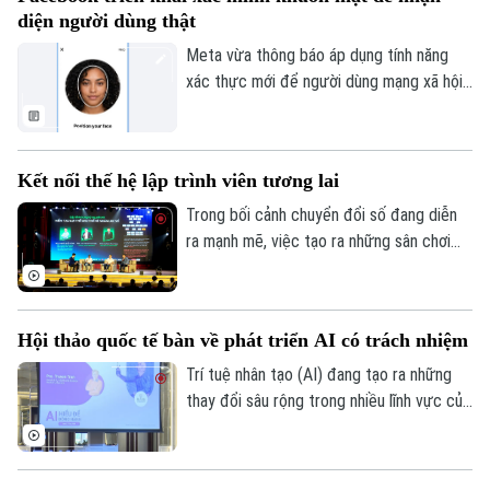
Giải trí
diện người dùng thật
Tư vấn sức khỏe
Quần vợt
Meta vừa thông báo áp dụng tính năng
Tin tức
Đã phát sóng
xác thực mới để người dùng mạng xã hội
Golf
này chứng minh tài khoản của mình thuộc
Sao
về một người thật chứ không phải sản
Điện ảnh
phẩm trí tuệ nhân tạo (AI).
Kết nối thế hệ lập trình viên tương lai
Thời trang
Trong bối cảnh chuyển đổi số đang diễn
ra mạnh mẽ, việc tạo ra những sân chơi
Âm nhạc
học thuật để phát hiện và bồi dưỡng nhân
lực công nghệ trẻ ngày càng được quan
tâm. Lễ phát động cuộc thi "Python
Hội thảo quốc tế bàn về phát triển AI có trách nhiệm
Master – Đấu trường Lập trình 2026" đã
được tổ chức tại Học viện Bưu chính viễn
Trí tuệ nhân tạo (AI) đang tạo ra những
thông, thu hút đông đảo học sinh, sinh
thay đổi sâu rộng trong nhiều lĩnh vực của
viên và các chuyên gia công nghệ tham
đời sống. Những vấn đề này là nội dung
dự.
trọng tâm thảo luận tại Hội thảo khoa học
quốc tế "AI – Hiểu để đồng hành" do Đại