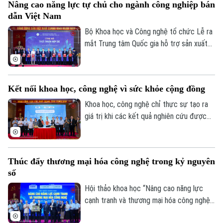
Nâng cao năng lực tự chủ cho ngành công nghiệp bán
học Deakin (Úc) tổ chức chiều 2/7.
dẫn Việt Nam
Bộ Khoa học và Công nghệ tổ chức Lễ ra
mắt Trung tâm Quốc gia hỗ trợ sản xuất
thử chip bán dẫn - Trung tâm cấp quốc
gia đầu tiên của Việt Nam hỗ trợ sản xuất
thử chip, đánh dấu thêm một bước đi
Kết nối khoa học, công nghệ vì sức khỏe cộng đồng
quan trọng trong quá trình phát triển
ngành công nghiệp bán dẫn.
Khoa học, công nghệ chỉ thực sự tạo ra
giá trị khi các kết quả nghiên cứu được
ứng dụng vào thực tiễn, phục vụ đời sống
và sức khỏe cộng đồng. Đây cũng là nội
dung được các chuyên gia nhấn mạnh tại
Thúc đẩy thương mại hóa công nghệ trong kỷ nguyên
Hội thảo khoa học "Nâng cao năng lực
số
cạnh tranh và thương mại hóa công nghệ
trong kỷ nguyên số".
Hội thảo khoa học “Nâng cao năng lực
cạnh tranh và thương mại hóa công nghệ
trong kỷ nguyên số” do Bộ Khoa học và