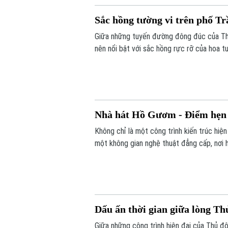
Sắc hồng tường vi trên phố T
Giữa những tuyến đường đông đúc của Thủ
nên nổi bật với sắc hồng rực rỡ của hoa t
mang đến một không gian mềm mại, gần gũi 
Nhà hát Hồ Gươm - Điểm hẹn 
Không chỉ là một công trình kiến trúc hi
một không gian nghệ thuật đẳng cấp, nơi h
và quốc tế, đồng thời góp phần làm phong
Dấu ấn thời gian giữa lòng Th
Giữa những công trình hiện đại của Thủ đ