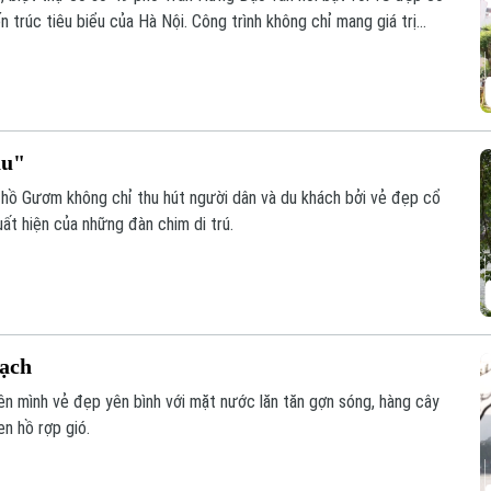
n trúc tiêu biểu của Hà Nội. Công trình không chỉ mang giá trị
giữ ký ức đô thị qua nhiều thế hệ.
ậu"
 hồ Gươm không chỉ thu hút người dân và du khách bởi vẻ đẹp cổ
uất hiện của những đàn chim di trú.
Bạch
ên mình vẻ đẹp yên bình với mặt nước lăn tăn gợn sóng, hàng cây
n hồ rợp gió.