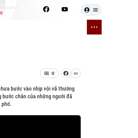
I
E
THỂ THAO
GIẢI TRÍ
ĐÃ PHÁT SÓNG
Bóng đá
Tin tức
ỡng
Quần vợt
Sao
sức khỏe
Golf
Điện ảnh
0
Thời trang
 chưa bước vào nhịp vội vã thường
ng bước chân của những người đã
Âm nhạc
 phố.