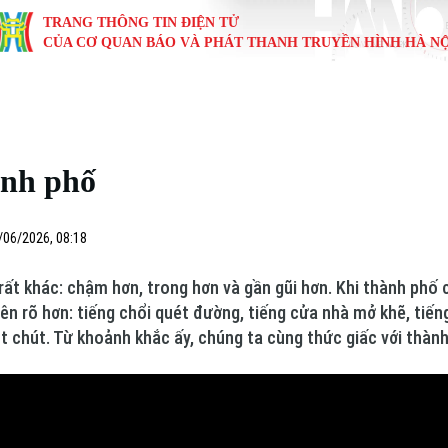
TRANG THÔNG TIN ĐIỆN TỬ
CỦA CƠ QUAN BÁO VÀ PHÁT THANH TRUYỀN HÌNH HÀ NỘ
KINH TẾ
NHÀ ĐẤT
TÀU VÀ XE
GIÁO DỤC
VĂN HÓA
SỨC KHỎ
i
Tin tức
Tin tức
Ô tô
Tin tức
Tin tức
Y tế
ành phố
ự
Cafe sáng
Đầu tư
Tàu
Tuyển sinh
Làng nghề
Dinh dư
Nội
Tài chính Ngân hàng
Căn hộ
Xe máy
Hướng nghiệp
Di tích
Tư vấn 
/06/2026, 08:18
iệt 4 phương
Doanh nghiệp
Đất đai
Thị trường
rất khác: chậm hơn, trong hơn và gần gũi hơn. Khi thành phố
ên rõ hơn: tiếng chổi quét đường, tiếng cửa nhà mở khẽ, tiế
Kinh nghiệm
Đánh giá
 chút. Từ khoảnh khắc ấy, chúng ta cùng thức giấc với thành