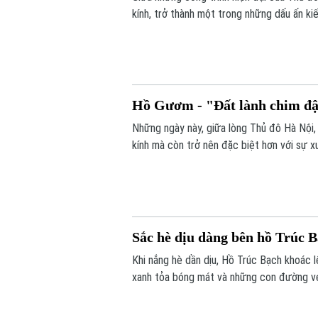
kính, trở thành một trong những dấu ấn kiế
nghệ thuật kiến trúc mà còn góp phần lưu 
Hồ Gươm - "Đất lành chim đ
Những ngày này, giữa lòng Thủ đô Hà Nội,
kính mà còn trở nên đặc biệt hơn với sự x
Sắc hè dịu dàng bên hồ Trúc 
Khi nắng hè dần dịu, Hồ Trúc Bạch khoác l
xanh tỏa bóng mát và những con đường ve