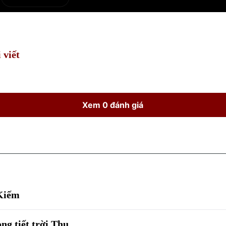
e
Current
Duration
Time
 viết
Xem 0 đánh giá
Kiếm
g tiết trời Thu