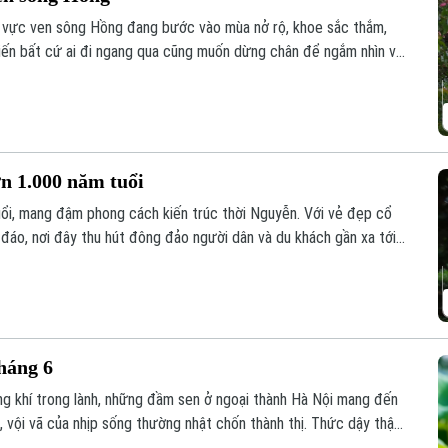
 vực ven sông Hồng đang bước vào mùa nở rộ, khoe sắc thắm,
iến bất cứ ai đi ngang qua cũng muốn dừng chân để ngắm nhìn và
ơn 1.000 năm tuổi
uổi, mang đậm phong cách kiến trúc thời Nguyễn. Với vẻ đẹp cổ
 đáo, nơi đây thu hút đông đảo người dân và du khách gần xa tới
háng 6
g khí trong lành, những đầm sen ở ngoại thành Hà Nội mang đến
n, vội vã của nhịp sống thường nhật chốn thành thị. Thức dậy thật
chớm nở đã trở thành lựa chọn của nhiều người để tìm cho mình