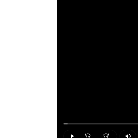
Loaded
:
1.46%