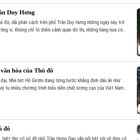
rần Duy Hưng
 đô, dải phân cách trên phố Trần Duy Hưng những ngày này trở
ường vi. Không chỉ tô điểm cảnh quan đô thị, những hàng hoa còn
với thiên nhiên giữa nhịp sống hiện đại.
văn hóa của Thủ đô
ện đại, Nhà hát Hồ Gươm đang từng bước khẳng định dấu ấn như
ội tụ nhiều chương trình biểu diễn chất lượng cao của Việt Nam
 phú đời sống nghệ thuật của Thủ đô Hà Nội.
ủ đô
ô, biệt thự cổ số 49 phố Trần Hưng Đạo vẫn nổi bật với vẻ đẹp cổ