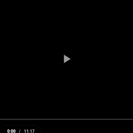
Play
Video
0:00
/
11:17