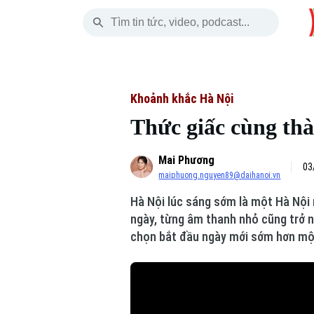
Thứ Bảy
THỜI SỰ
HÀ NỘI
THẾ GIỚI
08 Tháng 08, 2026
Hà Nội
Nhịp sống Hà Nộ
Tin tức
Khoảnh khắc Hà Nội
Thức giấc cùng th
Chính trị
Người Hà Nội
Quân s
Mai Phương
Xã hội
Khoảnh khắc Hà 
Hồ sơ
03
maiphuong.nguyen89@daihanoi.vn
An ninh trật tự
Ẩm thực
Người V
Hà Nội lúc sáng sớm là một Hà Nội 
ngày, từng âm thanh nhỏ cũng trở n
Công nghệ
chọn bắt đầu ngày mới sớm hơn một
Skip Ad