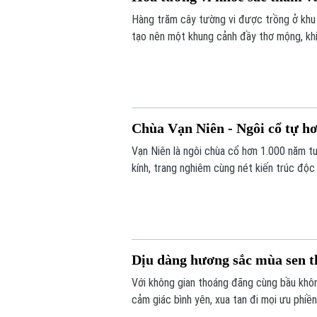
Hàng trăm cây tường vi được trồng ở khu
tạo nên một khung cảnh đầy thơ mộng, kh
lưu giữ hình ảnh đẹp.
Chùa Vạn Niên - Ngôi cổ tự h
Vạn Niên là ngôi chùa cổ hơn 1.000 năm t
kính, trang nghiêm cùng nét kiến trúc độc
tham quan, chiêm bái.
Dịu dàng hương sắc mùa sen t
Với không gian thoáng đãng cùng bầu khôn
cảm giác bình yên, xua tan đi mọi ưu phiề
sớm và ngắm nhìn những nụ sen hồng e ấp 