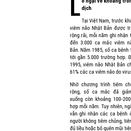
L
o ngại về khoảng trố
dịch
Tại Việt Nam, trước khi
viêm não Nhật Bản được tr
rộng rãi, mỗi năm ghi nhận 
đến 3.000 ca mắc viêm n
Bản. Năm 1985, số ca bệnh 
tới gần 5.000 trường hợp.
1995, viêm não Nhật Bản c
61% các ca viêm não do viru
Nhờ chương trình tiêm c
rộng, số ca mắc đã gi
xuống còn khoảng 100-200
hợp mỗi năm. Tuy nhiên, ng
vẫn ghi nhận các ca bệnh 
người không tiêm chủng, ti
đủ liều hoặc bỏ quên mũi ti