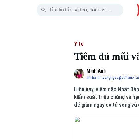
Thứ Năm
THỜI SỰ
HÀ NỘI
THẾ GIỚI
06 Tháng 08, 2026
Hà Nội
Nhịp sống Hà Nộ
Tin tức
Y tế
Tiêm đủ mũi v
Chính trị
Người Hà Nội
Quân s
Minh Anh
Xã hội
Khoảnh khắc Hà 
Hồ sơ
minhanh.truongngoc@daihanoi.vn
An ninh trật tự
Ẩm thực
Người V
Hiện nay, viêm não Nhật Bản 
kiểm soát triệu chứng và hạn
Công nghệ
để giảm nguy cơ tử vong và d