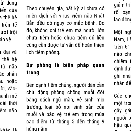
sử dụng
giảm tr
Theo chuyên gia, bất kỳ ai chưa có
iển của
rối loạ
miễn dịch với virus viêm não Nhật
a thế hệ
lao độn
Bản đều có nguy cơ mắc bệnh. Do
 trên tế
đó, không chỉ trẻ em mà người lớn
ượt trội
Một ngh
chưa tiêm hoặc chưa tiêm đủ liều
ảo vệ.
Nam, L
cũng cần được tư vấn để hoàn thiện
trên 6
n đại và
lịch tiêm phòng.
não ch
n thế hệ
chiếm 
Dự phòng là biện pháp quan
 từ não
định đư
trọng
các phản
ghi nh
au hoặc
nhân để 
Bên cạnh tiêm chủng, người dân cần
ời, vắc-
chủ động phòng chống muỗi đốt
 mạnh mẽ
Các ch
bằng cách ngủ màn, vệ sinh môi
dài thời
một tro
trường, loại bỏ nơi sinh sản của
iêm não
gây gá
muỗi và bảo vệ trẻ em trong mùa
người b
cao điểm từ tháng 5 đến tháng 9
hậu quả
hằng năm.
khác là