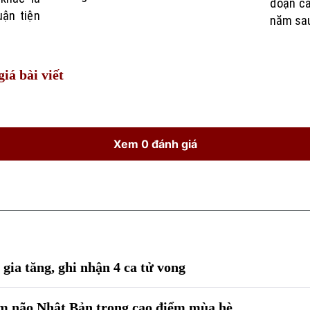
đoạn cấ
uận tiện
năm sau
iá bài viết
Xem 0 đánh giá
gia tăng, ghi nhận 4 ca tử vong
m não Nhật Bản trong cao điểm mùa hè