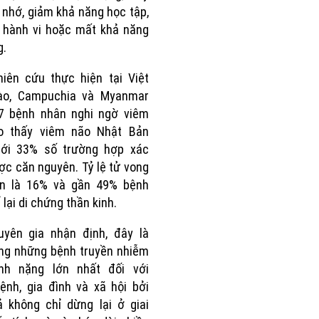
í nhớ, giảm khả năng học tập,
n hành vi hoặc mất khả năng
g.
iên cứu thực hiện tại Việt
ào, Campuchia và Myanmar
17 bệnh nhân nghi ngờ viêm
o thấy viêm não Nhật Bản
tới 33% số trường hợp xác
ợc căn nguyên. Tỷ lệ tử vong
ận là 16% và gần 49% bệnh
lại di chứng thần kinh.
uyên gia nhận định, đây là
ng những bệnh truyền nhiễm
nh nặng lớn nhất đối với
ệnh, gia đình và xã hội bởi
 không chỉ dừng lại ở giai