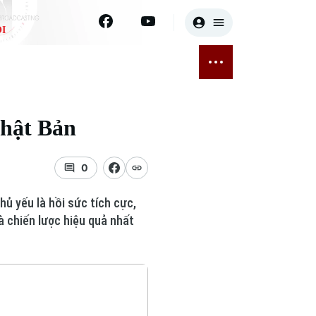
I
E
THỂ THAO
GIẢI TRÍ
ĐÃ PHÁT SÓNG
Bóng đá
Tin tức
Nhật Bản
ỡng
Quần vợt
Sao
sức khỏe
Golf
Điện ảnh
0
Thời trang
hủ yếu là hồi sức tích cực,
à chiến lược hiệu quả nhất
Âm nhạc