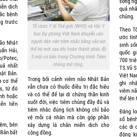
sống ng
iễn dịch
quả nhấ
mắc bệnh
chủng.
g trước
Tổ chức Y tế Thế giới (WHO) và Hội Y
Theo Tổ
học Dự phòng Việt Nam khuyến cáo
ước tín
người dân nên tiêm nhắc bằng vắc-xin
não Nhật
sinh số
thế hệ mới sau khi hoàn thành phác đồ
uấn Hải,
quốc g
3 mũi cơ bản trong Chương trình Tiêm
/Potec,
700 triệ
chủng mở rộng.
quả nhất
TS.Vũ S
ật Bản.
Việt Na
Trong bối cảnh viêm não Nhật Bản
p cơ thể
ghi nh
vẫn chưa có thuốc điều trị đặc hiệu
s, từ đó
viêm nã
và có thể để lại di chứng thần kinh
nh hoặc
thể lên 
suốt đời, việc tiêm chủng đầy đủ và
ễn tiến
tiêm nhắc đúng lịch không chỉ bảo
Đáng l
vệ mỗi cá nhân mà còn góp phần
số bện
hêm, bên
xây dựng lá chắn miễn dịch cho
các di 
 Bản bất
cộng đồng.
động ki