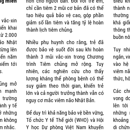
ng miễn
hơn cho người dân. Đối với trẻ em,
Điều k
chỉ cần tiêm 2 mũi cơ bản đã có thể
thành n
tạo hiệu quả bảo vệ cao, góp phần
thường 
 vắc-xin
giảm số lần tiêm và tăng tỷ lệ hoàn
khá gi
iển khai
thành lịch tiêm chủng.
thông t
từ 2.000
buồn nô
ão Nhật
Nhiều phụ huynh cho rằng, trẻ đã
từng lên
được bảo vệ suốt đời sau khi hoàn
Tuy nh
 Đến năm
thành 3 mũi vắc-xin trong Chương
ngắn, vi
hiếm tới
trình Tiêm chủng mở rộng. Tuy
vào hệ
s.
nhiên, các nghiên cứu cho thấy
viêm não
lượng kháng thể phòng bệnh có thể
thức, h
hủng mở
suy giảm theo thời gian, khiến trẻ
ảm mạnh
Các ch
lớn và cả người trưởng thành vẫn có
 trường
vong d
nguy cơ mắc viêm não Nhật Bản.
ành y tế
lên tớ
ở những
Để duy trì khả năng bảo vệ bền vững,
những 
êm không
Tổ chức Y tế Thế giới (WHO) và Hội
khoảng
êm nhắc.
Y học Dự phòng Việt Nam khuyến
di chứn