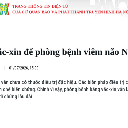
TRANG THÔNG TIN ĐIỆN TỬ
CỦA CƠ QUAN BÁO VÀ PHÁT THANH TRUYỀN HÌNH HÀ NỘ
KINH TẾ
NHÀ ĐẤT
TÀU VÀ XE
GIÁO DỤC
VĂN HÓA
SỨC KHỎ
i
Tin tức
Tin tức
Ô tô
Tin tức
Tin tức
Y tế
ắc-xin để phòng bệnh viêm não 
ự
Cafe sáng
Đầu tư
Tàu
Tuyển sinh
Làng nghề
Dinh dư
Nội
Tài chính Ngân hàng
Căn hộ
Xe máy
Hướng nghiệp
Di tích
Tư vấn 
01/07/2026, 15:09
iệt 4 phương
Doanh nghiệp
Đất đai
Thị trường
vẫn chưa có thuốc điều trị đặc hiệu. Các biện pháp điều trị c
 chế biến chứng. Chính vì vậy, phòng bệnh bằng vắc-xin vẫn l
Kinh nghiệm
Đánh giá
i chứng lâu dài.