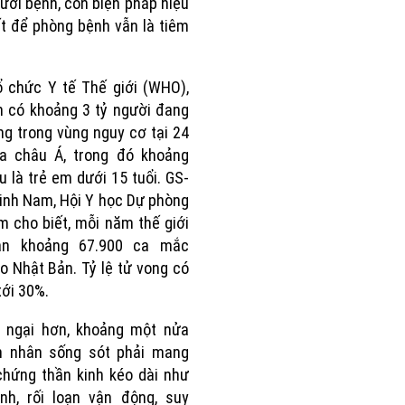
ười bệnh, còn biện pháp hiệu
t để phòng bệnh vẫn là tiêm
 chức Y tế Thế giới (WHO),
h có khoảng 3 tỷ người đang
ng trong vùng nguy cơ tại 24
ia châu Á, trong đó khoảng
u là trẻ em dưới 15 tuổi. GS-
inh Nam, Hội Y học Dự phòng
m cho biết, mỗi năm thế giới
ận khoảng 67.900 ca mắc
o Nhật Bản. Tỷ lệ tử vong có
tới 30%.
o ngại hơn, khoảng một nửa
h nhân sống sót phải mang
chứng thần kinh kéo dài như
nh, rối loạn vận động, suy