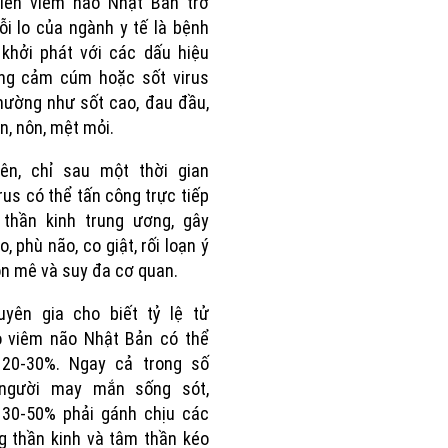
hiến viêm não Nhật Bản trở
ỗi lo của ngành y tế là bệnh
khởi phát với các dấu hiệu
ống cảm cúm hoặc sốt virus
hường như sốt cao, đau đầu,
n, nôn, mệt mỏi.
iên, chỉ sau một thời gian
rus có thể tấn công trực tiếp
 thần kinh trung ương, gây
, phù não, co giật, rối loạn ý
ôn mê và suy đa cơ quan.
uyên gia cho biết tỷ lệ tử
o viêm não Nhật Bản có thể
i 20-30%. Ngay cả trong số
người may mắn sống sót,
 30-50% phải gánh chịu các
g thần kinh và tâm thần kéo