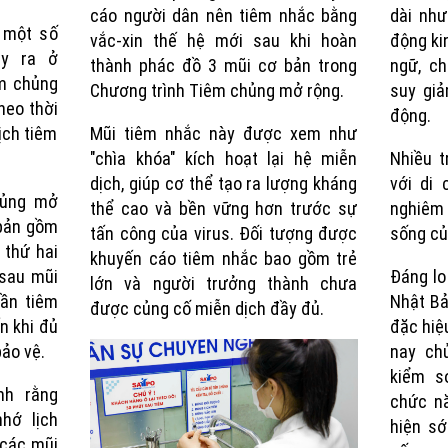
cáo người dân nên tiêm nhắc bằng
dài như
y một số
vắc-xin thế hệ mới sau khi hoàn
động kin
ảy ra ở
thành phác đồ 3 mũi cơ bản trong
ngữ, ch
m chủng
Chương trình Tiêm chủng mở rộng.
suy gi
heo thời
động.
ịch tiêm
Mũi tiêm nhắc này được xem như
"chìa khóa" kích hoạt lại hệ miễn
Nhiều 
dịch, giúp cơ thể tạo ra lượng kháng
với di
hủng mở
thể cao và bền vững hơn trước sự
nghiêm
 bản gồm
tấn công của virus. Đối tượng được
sống củ
 thứ hai
khuyến cáo tiêm nhắc bao gồm trẻ
 sau mũi
Đáng lo
lớn và người trưởng thành chưa
cần tiêm
Nhật Bả
được củng cố miễn dịch đầy đủ.
n khi đủ
đặc hiệu
bảo vệ.
nay ch
kiểm s
nh rằng
chức nă
hớ lịch
hiện sớ
 các mũi