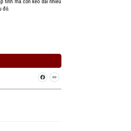
p tính mà còn kéo dài nhiều
 đó.