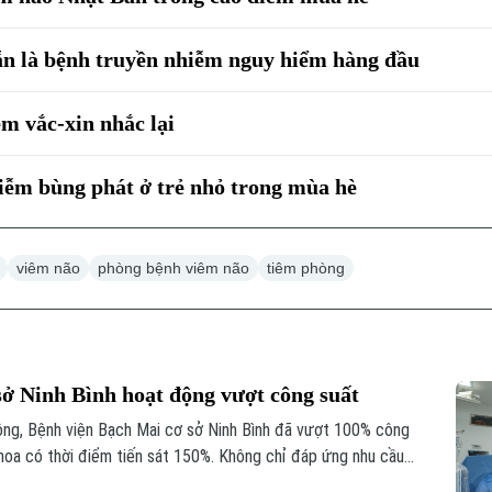
n là bệnh truyền nhiễm nguy hiểm hàng đầu
êm vắc-xin nhắc lại
iễm bùng phát ở trẻ nhỏ trong mùa hè
viêm não
phòng bệnh viêm não
tiêm phòng
ở Ninh Bình hoạt động vượt công suất
ộng, Bệnh viện Bạch Mai cơ sở Ninh Bình đã vượt 100% công
hoa có thời điểm tiến sát 150%. Không chỉ đáp ứng nhu cầu
 hiện diện của bệnh viện còn giúp nhiều ca nhồi máu cơ tim,