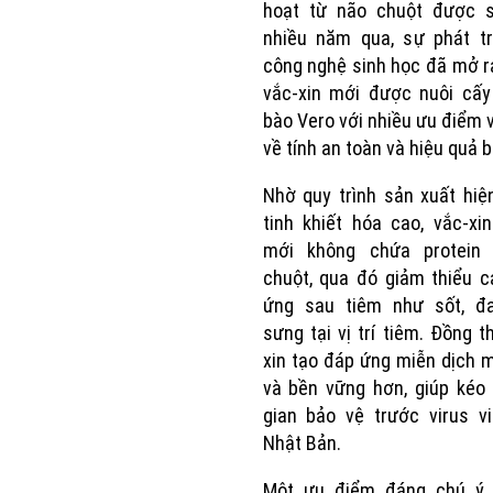
hoạt từ não chuột được 
nhiều năm qua, sự phát tr
công nghệ sinh học đã mở r
vắc-xin mới được nuôi cấy
bào Vero với nhiều ưu điểm v
về tính an toàn và hiệu quả b
Nhờ quy trình sản xuất hiệ
tinh khiết hóa cao, vắc-xi
mới không chứa protein
chuột, qua đó giảm thiểu 
ứng sau tiêm như sốt, đ
sưng tại vị trí tiêm. Đồng th
xin tạo đáp ứng miễn dịch
và bền vững hơn, giúp kéo 
gian bảo vệ trước virus v
Nhật Bản.
Một ưu điểm đáng chú ý 