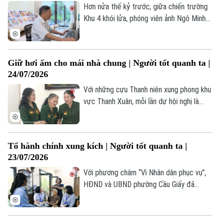
dưỡng tại đây.
Hơn nửa thế kỷ trước, giữa chiến trường
Khu 4 khói lửa, phóng viên ảnh Ngô Minh
Đạo của Thông tấn xã Việt Nam đã có
mặt ở những nơi ác liệt nhất để ghi lại
cuộc chiến đấu của quân và dân ta.
Giữ hơi ấm cho mái nhà chung | Người tốt quanh ta |
24/07/2026
Với những cựu Thanh niên xung phong khu
vực Thanh Xuân, mỗi lần dự hội nghị là
một lần họ được gặp lại đồng đội. Những
cái bắt tay thật chặt, những nụ cười, lời
hỏi han chân tình… như xóa nhòa khoảng
Theo dõi Hà Nội On
Tổ hành chính xung kích | Người tốt quanh ta |
cách thời gian, đưa họ về lại những năm
23/07/2026
tháng cùng đi mở đường, tải đạn.
Với phương châm “Vì Nhân dân phục vụ”,
HĐND và UBND phường Cầu Giấy đã
thành lập ba Tổ hành chính xung kích. Bất
cứ khi nào nhận được thông tin từ cơ sở,
các tổ lại lên đường, mang dịch vụ hành