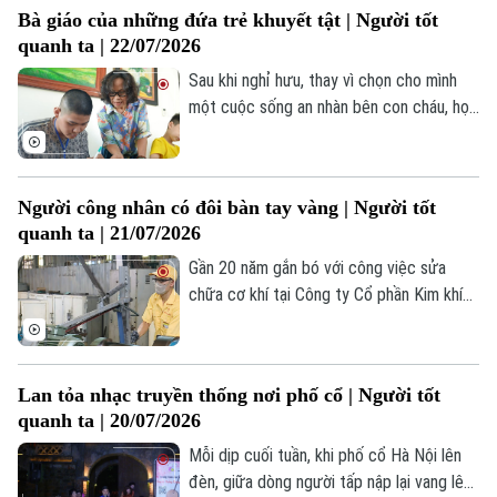
Bà giáo của những đứa trẻ khuyết tật | Người tốt
chính đến tận nhà người dân.
quanh ta | 22/07/2026
Sau khi nghỉ hưu, thay vì chọn cho mình
một cuộc sống an nhàn bên con cháu, họa
sĩ - nhà giáo Bùi Thị Thái Hà tiếp tục hành
trình giảng dạy của mình tại nhiều câu lạc
bộ tranh thiếu nhi, đặc biệt tại các trung
Người công nhân có đôi bàn tay vàng | Người tốt
tâm bảo trợ trẻ em khuyết tật, có hoàn
quanh ta | 21/07/2026
cảnh khó khăn.
Gần 20 năm gắn bó với công việc sửa
chữa cơ khí tại Công ty Cổ phần Kim khí
Thăng Long, anh Nguyễn Văn Thịnh không
chỉ được biết đến là người thợ lành nghề
mà còn là một tấm gương tiêu biểu trong
Lan tỏa nhạc truyền thống nơi phố cổ | Người tốt
phong trào thi đua lao động giỏi, lao động
quanh ta | 20/07/2026
sáng tạo.
Mỗi dịp cuối tuần, khi phố cổ Hà Nội lên
đèn, giữa dòng người tấp nập lại vang lên