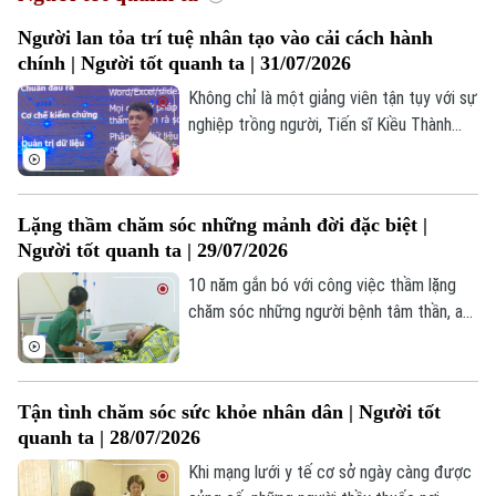
Hà Nội
Hà Nội
Người lan tỏa trí tuệ nhân tạo vào cải cách hành
chính | Người tốt quanh ta | 31/07/2026
Chính trị
Nhịp sống Hà Nội
Thế giới
Không chỉ là một giảng viên tận tụy với sự
Xã hội
nghiệp trồng người, Tiến sĩ Kiều Thành
Người Hà Nội
Tin tức
Kinh tế
Chung, Trưởng khoa Công nghệ Thông tin,
An ninh trật tự
Trường Cao đẳng Công nghệ cao Hà Nội
Khoảnh khắc Hà Nội
Quân sự
còn là một trong những chuyên gia tiên
Tin tức
Nhà đất
Lặng thầm chăm sóc những mảnh đời đặc biệt |
Công nghệ
phong đưa trí tuệ nhân tạo AI vào thực
Ẩm thực
Hồ sơ
Người tốt quanh ta | 29/07/2026
tiễn hành chính công, tạo nên sức lan tỏa
Cafe sáng
Tin tức
Tàu và Xe
sâu rộng từ Thủ đô đến nhiều tỉnh, thành
10 năm gắn bó với công việc thầm lặng
Người Việt 4 phương
phố trên cả nước.
chăm sóc những người bệnh tâm thần, anh
Tài chính Ngân hàng
Đầu tư
Ô tô
Phùng Thế Bình, cán bộ Phòng Chăm sóc
Giáo dục
Doanh nghiệp
đặc biệt, Trung tâm Chăm sóc và Phục
Căn hộ
Tàu
hồi chức năng người tâm thần số 2, luôn
Tin tức
Văn hóa
Tận tình chăm sóc sức khỏe nhân dân | Người tốt
tận tụy kiên nhẫn, bao dung và yêu thương
Đất đai
quanh ta | 28/07/2026
Xe máy
vô điều kiện, chăm sóc từng người bệnh
Tuyển sinh
Tin tức
Sức khỏe
như chính người thân của mình.
Khi mạng lưới y tế cơ sở ngày càng được
Kinh nghiệm
Thị trường