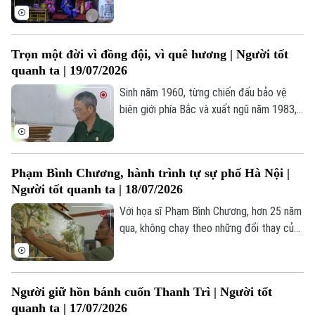
những câu hát chèo, hát văn – những
Liên hệ đường dây nóng (bấm để gọi)
thanh âm đã theo suốt chiều dài văn hóa
dân tộc.
Tòa soạn
Tòa soạn
Trọn một đời vì đồng đội, vì quê hương | Người tốt
quanh ta | 19/07/2026
0865.116.699 (hotline)
0865.116.699
Sinh năm 1960, từng chiến đấu bảo vệ
biên giới phía Bắc và xuất ngũ năm 1983,
cựu chiến binh Đinh Xuân Long tiếp tục
dấn thân vào "mặt trận" mới trong thời
bình.
Phạm Bình Chương, hành trình tự sự phố Hà Nội |
Người tốt quanh ta | 18/07/2026
Với họa sĩ Phạm Bình Chương, hơn 25 năm
qua, không chạy theo những đổi thay của
thị trường hay xu hướng sáng tác, anh
lặng lẽ chọn phố Hà Nội làm mạch nguồn
duy nhất trong hành trình sáng tạo nghệ
Người giữ hồn bánh cuốn Thanh Trì | Người tốt
thuật của mình.
quanh ta | 17/07/2026