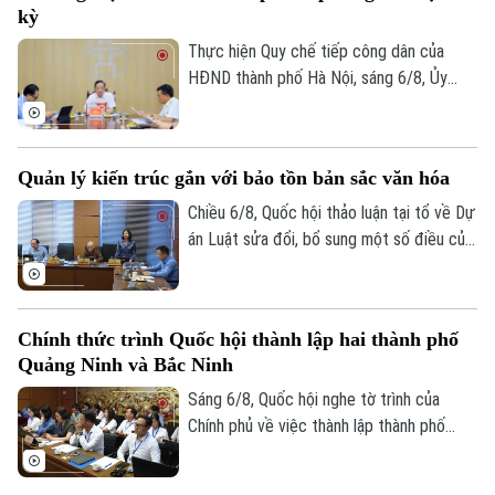
kỳ
tử cho các tổ chức cơ sở Đảng trực
thuộc.
Thực hiện Quy chế tiếp công dân của
HĐND thành phố Hà Nội, sáng 6/8, Ủy
viên Thường trực, Trưởng Ban Đô thị
HĐND thành phố Trần Hợp Dũng đã tiếp
công dân định kỳ.
Quản lý kiến trúc gắn với bảo tồn bản sắc văn hóa
Chiều 6/8, Quốc hội thảo luận tại tổ về Dự
án Luật sửa đổi, bổ sung một số điều của
Luật Kiến trúc. Nhiều đại biểu đồng tình,
dự thảo Luật đã tập trung đổi mới công
tác quản lý hành nghề kiến trúc theo
Chính thức trình Quốc hội thành lập hai thành phố
hướng cắt giảm thủ tục hành chính,
Quảng Ninh và Bắc Ninh
chuyển mạnh từ tiền kiểm sang hậu kiểm
và đẩy mạnh chuyển đổi số.
Sáng 6/8, Quốc hội nghe tờ trình của
Chính phủ về việc thành lập thành phố
Quảng Ninh và thành phố Bắc Ninh.