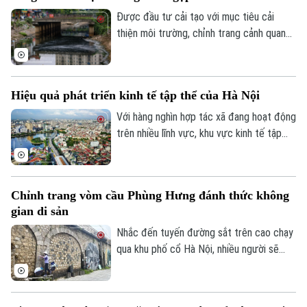
cung cấp dịch vụ công khi thực hiện sắp
Được đầu tư cải tạo với mục tiêu cải
xếp đơn vị hành chính và tổ chức mô hình
thiện môi trường, chỉnh trang cảnh quan
chính quyền địa phương hai cấp trên địa
và nâng cao chất lượng sống cho người
bàn xã năm 2026.
dân, sông Lừ từng được kỳ vọng sẽ trở
thành không gian xanh giữa lòng Thủ đô.
Hiệu quả phát triển kinh tế tập thể của Hà Nội
Tuy nhiên, thực tế hiện nay, nhiều đoạn
sông vẫn bị rác thải phủ kín mặt nước, gây
Với hàng nghìn hợp tác xã đang hoạt động
ô nhiễm và ảnh hưởng đến dòng chảy.
trên nhiều lĩnh vực, khu vực kinh tế tập
thể không chỉ tạo việc làm, nâng cao thu
nhập cho người dân mà còn góp phần xây
dựng chuỗi giá trị. Khi được tháo gỡ
Chỉnh trang vòm cầu Phùng Hưng đánh thức không
những điểm nghẽn đây sẽ là một trong
gian di sản
những động lực quan trọng đóng góp vào
tăng trưởng nhanh và bền vững của Thủ
Nhắc đến tuyến đường sắt trên cao chạy
đô.
qua khu phố cổ Hà Nội, nhiều người sẽ
nhớ ngay đến dãy 131 vòm cầu đá mang
dấu ấn hơn một thế kỷ. Không chỉ là một
công trình hạ tầng, đây còn là một phần