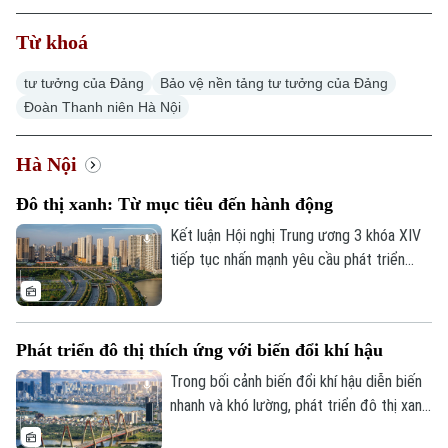
Từ khoá
tư tưởng của Đảng
Bảo vệ nền tảng tư tưởng của Đảng
Đoàn Thanh niên Hà Nội
Xu hướng
Hà Nội
Đô thị xanh: Từ mục tiêu đến hành động
Kết luận Hội nghị Trung ương 3 khóa XIV
tiếp tục nhấn mạnh yêu cầu phát triển
nhanh nhưng phải bền vững; bảo vệ môi
trường, chủ động ứng phó với biến đổi khí
hậu, quản lý và sử dụng hiệu quả tài
Phát triển đô thị thích ứng với biến đổi khí hậu
nguyên, thúc đẩy tăng trưởng xanh, kinh
tế tuần hoàn và chuyển đổi năng lượng.
Trong bối cảnh biến đổi khí hậu diễn biến
Trong bối cảnh biến đổi khí hậu ngày càng
nhanh và khó lường, phát triển đô thị xanh,
rõ nét, đâu là những điểm nghẽn cần tháo
có khả năng thích ứng và chống chịu