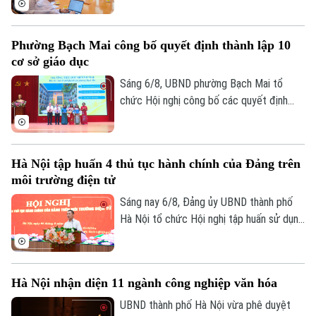
quan Phát triển Pháp (AFD) tại Việt Nam,
Phó Giám đốc: Nguyễn Kim Khiêm, Nguyễn Minh Đức, Nguyễn Thành Lợi
ông Julien Seillan, trao đổi về các dự án
Phường Bạch Mai công bố quyết định thành lập 10
đang triển khai và định hướng mở rộng
cơ sở giáo dục
hợp tác trong thời gian tới.
Sáng 6/8, UBND phường Bạch Mai tổ
chức Hội nghị công bố các quyết định
thành lập các cơ sở giáo dục và công tác
cán bộ quản lý sau sắp xếp đối với các
trường mầm non, tiểu học và trung học cơ
Hà Nội tập huấn 4 thủ tục hành chính của Đảng trên
sở công lập trên địa bàn.
môi trường điện tử
Sáng nay 6/8, Đảng ủy UBND thành phố
Hà Nội tổ chức Hội nghị tập huấn sử dụng
bốn thủ tục hành chính của Đảng trên môi
trường điện tử cho các tổ chức cơ sở
Đảng trực thuộc. Hội nghị được tổ chức
Hà Nội nhận diện 11 ngành công nghiệp văn hóa
trực tiếp tại trụ sở Khu liên cơ quan thành
phố và kết nối trực tuyến đến điểm cầu
UBND thành phố Hà Nội vừa phê duyệt