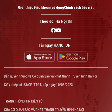
Giới thiệu
Điều khoản sử dụng
Chính sách bảo mật
Theo dõi Hà Nội On
Tải ngay HANOI ON
Bản quyền thuộc về Cơ quan Báo và Phát thanh Truyền hình Hà Nội
Giấy phép số: 63/GP-TTĐT, cấp ngày 10/05/2023
TRANG THÔNG TIN ĐIỆN TỬ
CỦA CƠ QUAN BÁO VÀ PHÁT THANH TRUYỀN HÌNH HÀ NỘI