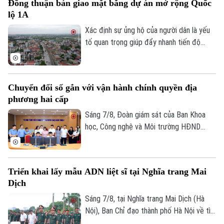
Đồng thuận bàn giao mặt bằng dự án mở rộng Quốc
ký ức đô thị của Thủ đô. Trong thời gian
lộ 1A
tới, khu vực này sẽ được chỉnh trang theo
Theo dõi Hà Nội On
hướng bảo tồn kết hợp phát huy giá trị di
Xác định sự ủng hộ của người dân là yếu
sản, mở ra một không gian văn hóa, nghệ
tố quan trọng giúp đẩy nhanh tiến độ
thuật và du lịch mới.
GPMB dự án Trục không gian Quốc lộ 1A,
thời gian qua, xã Thượng Phúc đã tập
trung đồng loạt nhiều giải pháp. Nhờ đó,
Chuyển đổi số gắn với vận hành chính quyền địa
nhiều người dân và doanh nghiệp đã sớm
phương hai cấp
đồng thuận, bàn giao đất để thực hiện
siêu dự án 162.000 tỷ đồng này.
Sáng 7/8, Đoàn giám sát của Ban Khoa
học, Công nghệ và Môi trường HĐND
thành phố Hà Nội giám sát tình hình thực
hiện công tác chuyển đổi số trên địa bàn
xã Quang Minh giai đoạn 2025-2026.
Triển khai lấy mẫu ADN liệt sĩ tại Nghĩa trang Mai
Dịch
Sáng 7/8, tại Nghĩa trang Mai Dịch (Hà
Nội), Ban Chỉ đạo thành phố Hà Nội về tìm
kiếm, quy tập và xác định danh tính hài