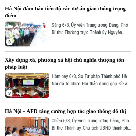
Hà Nội đảm bảo tiến độ các dự án giao thông trọng
điểm
Sáng 6/8, Ủy viên Trung ương Đảng, Phó
Bí thư Thường trực Thành ủy Nguyễn
Trọng Đông, Trưởng Ban Chỉ đạo giải
phóng mặt bằng các dự án đầu tư trên
địa bàn thành phố Hà Nội, kiểm tra thực
Xây dựng xã, phường xã hội chủ nghĩa thượng tôn
địa một số hạng mục quan trọng.
pháp luật
Hôm nay 6/8, Sở Tư pháp Thành phố Hà
Nội đã tổ chức Hội thảo đóng góp Đề án
Bản quyền thuộc về Cơ quan Báo và Phát thanh Truyền hình Hà Nội Giấy
“Xây dựng văn hoá tuân thủ pháp luật
phép số: Số 63/GP-TTDT, cấp ngày 10/05/2023
trong xây dựng xã, phường xã hội chủ
TRANG THÔNG TIN ĐIỆN TỬ
nghĩa trên địa bàn thành phố Hà Nội”.
Hà Nội - AFD tăng cường hợp tác giao thông đô thị
CỦA CƠ QUAN BÁO VÀ PHÁT THANH TRUYỀN HÌNH HÀ NỘI
Chiều 6/8, Ủy viên Trung ương Đảng, Phó
Số 3-5 Huỳnh Thúc Kháng-Phường Láng-Hà Nội
Bí thư Thành ủy, Chủ tịch UBND thành phố
Hà Nội Vũ Đại Thắng đã tiếp Giám đốc Cơ
Giám đốc: VŨ MINH TUẤN