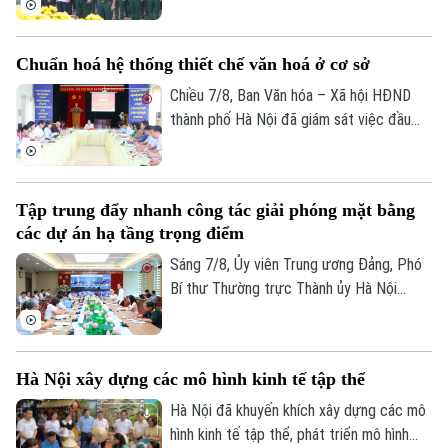
cốt liệt sĩ trang trọng tổ chức Lễ dâng
hương tưởng niệm và chính thức triển
Chuẩn hoá hệ thống thiết chế văn hoá ở cơ sở
khai công tác lấy mẫu hài cốt liệt sĩ chưa
xác định được thông tin để phục vụ giám
Chiều 7/8, Ban Văn hóa – Xã hội HĐND
định ADN.
thành phố Hà Nội đã giám sát việc đầu
tư, khai thác các thiết chế văn hóa, thể
thao trên địa bàn phường Kiến Hưng.
Tập trung đẩy nhanh công tác giải phóng mặt bằng
các dự án hạ tầng trọng điểm
Sáng 7/8, Ủy viên Trung ương Đảng, Phó
Bí thư Thường trực Thành ủy Hà Nội
Nguyễn Trọng Đông, Trưởng ban Chỉ đạo
giải phóng mặt bằng các dự án đầu tư
trên địa bàn thành phố Hà Nội chủ trì hội
Hà Nội xây dựng các mô hình kinh tế tập thể
nghị Ban Chỉ đạo nhằm rà soát, đánh giá
tiến độ công tác giải phóng mặt bằng
Hà Nội đã khuyến khích xây dựng các mô
triển khai các dự án, công trình trọng
hình kinh tế tập thể, phát triển mô hình