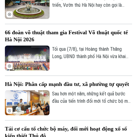
triển khai nhiệm vụ 6 tháng cuối năm
triển, Vườn thú Hà Nội hay còn gọi là
2026, diễn ra ngày 8/8.
Công viên Thủ Lệ không chỉ là nơi chăm
sóc, bảo tồn hàng trăm cá thể động vật
mà còn là không gian xanh, văn hoá gắn bó
66 đoàn võ thuật tham gia Festival Võ thuật quốc tế
với nhiều thế hệ người dân Thủ đô.
Hà Nội 2026
Tối qua (7/8), tại Hoàng thành Thăng
Long, UBND thành phố Hà Nội vừa khai
mạc Festival Võ thuật quốc tế Hà Nội
2026 với chủ đề “Hào khí Thăng Long -
Tinh hoa võ Việt”.
Hà Nội: Phân cấp mạnh đầu tư, xã phường tự quyết
Sau hơn một năm, những kết quả bước
đầu của tiến trình đổi mới tổ chức bộ máy
và nâng cao hiệu lực, hiệu quả quản trị đã
cho thấy mô hình chính quyền địa phương
hai cấp không chỉ là sự thay đổi về cơ cấu
Tái cơ cấu tổ chức bộ máy, đổi mới hoạt động xổ số
tổ chức, mà là bước chuyển căn bản tổ
kiến thiết Thủ đô