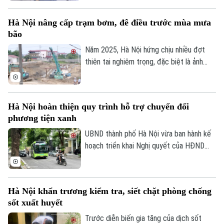
thành phố đã ghi nhận tới gần 270 ca mắc.
Golf
Sao
Hầu hết các ca bệnh đều tập trung ở
Hà Nội nâng cấp trạm bơm, đê điều trước mùa mưa
nhóm người cao tuổi, người có nhiều bệnh
bão
Điện ảnh
nền.
Năm 2025, Hà Nội hứng chịu nhiều đợt
Thời trang
thiên tai nghiêm trọng, đặc biệt là ảnh
hưởng của bão số 10, số 11 và mưa lũ lịch
Âm nhạc
sử. Trước những thiệt hại nặng nề, thành
phố Hà Nội đã thể hiện sự quan tâm đặc
Hà Nội hoàn thiện quy trình hỗ trợ chuyển đổi
biệt bằng việc đầu tư nâng cấp hệ thống
phương tiện xanh
đê điều và thủy lợi, đảm bảo an toàn
phòng chống thiên tai trong mùa mưa lũ
UBND thành phố Hà Nội vừa ban hành kế
2026.
hoạch triển khai Nghị quyết của HĐND
Thành phố về hỗ trợ chuyển đổi phương
tiện giao thông đường bộ từ nhiên liệu
hóa thạch sang năng lượng sạch, đồng
Hà Nội khẩn trương kiểm tra, siết chặt phòng chống
thời khuyến khích người dân sử dụng giao
sốt xuất huyết
thông công cộng.
Trước diễn biến gia tăng của dịch sốt