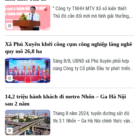
chức lại không gian phát triển và tái cấu
trúc mô hình quản trị của thành phố Hà
" Công ty TNHH MTV Xổ số kiến thiết
Nội.
Thủ đô cần đổi mới mô hình giải thưởng,
kết hợp phương thức xổ số truyền thống
với công nghệ; đồng thời tái cơ cấu tổ
chức bộ máy, nâng cao thu nhập người lao
Xã Phú Xuyên khởi công cụm công nghiệp làng nghề
động, gia tăng đóng góp cho Thủ đô" - đó
quy mô 26,8 ha
là yêu cầu của Ủy viên Ban Thường vụ
Thành ủy, Phó Chủ tịch UBND TP Hà Nội
Sáng 8/8, UBND xã Phú Xuyên phối hợp
Chuyên mục
Nguyễn Xuân Lưu.
cùng Công ty Cổ phần Đầu tư phát triển
hạ tầng và đô thị Hoàng Tín tổ chức Lễ
Thời sự
khởi công Dự án đầu tư xây dựng hạ tầng
kỹ thuật Cụm công nghiệp làng nghề Nam
Hà Nội
Hà Nội
14,2 triệu hành khách đi metro Nhổn – Ga Hà Nội
Tiến. Dự và chỉ đạo buổi lễ có Ủy viên Ban
sau 2 năm
Thường vụ Thành ủy, Phó Chủ tịch UBND
Chính trị
Nhịp sống Hà Nội
thành phố Hà Nội Nguyễn Xuân Lưu.
Tháng 8 năm 2024, tuyến đường sắt đô
Thế giới
thị 3.1 Nhổn – Ga Hà Nội chính thức vận
Xã hội
Người Hà Nội
hành 8,5km đoạn trên cao từ Nhổn tới
Tin tức
Kinh tế
Cầu Giấy. Sau 2 năm đưa vào khai thác
An ninh trật tự