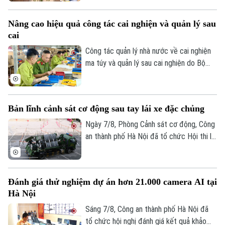
Thành ủy tổ chức sáng 7/8, đại diện Bộ
Tư vấn sức khỏe
Quần vợt
Tư lệnh Thủ đô Hà Nội và Sở Nội vụ đã
Tin tức
Đã phát sóng
Nâng cao hiệu quả công tác cai nghiện và quản lý sau
thông tin về kết quả triển khai Chiến dịch
cai
Golf
"500 ngày đêm đẩy mạnh tìm kiếm, quy
Sao
tập và xác định danh tính hài cốt liệt sĩ"
Công tác quản lý nhà nước về cai nghiện
trên địa bàn Thủ đô.
ma túy và quản lý sau cai nghiện do Bộ
Điện ảnh
Công an tiếp nhận thực hiện trong hơn
một năm qua đã từng bước đi vào nền
Thời trang
nếp và đạt được nhiều kết quả tích cực.
Bản lĩnh cảnh sát cơ động sau tay lái xe đặc chủng
Âm nhạc
Ngày 7/8, Phòng Cảnh sát cơ động, Công
an thành phố Hà Nội đã tổ chức Hội thi lái
xe giỏi thực hành kỹ chiến thuật trên
phương tiện đặc chủng. Đây là sân chơi
để những tay lái thép thể hiện bản lĩnh, kỹ
Đánh giá thử nghiệm dự án hơn 21.000 camera AI tại
năng xử lý tình huống phức tạp, khẳng
Hà Nội
định sức mạnh cơ động, sẵn sàng chiến
đấu.
Sáng 7/8, Công an thành phố Hà Nội đã
tổ chức hội nghị đánh giá kết quả khảo