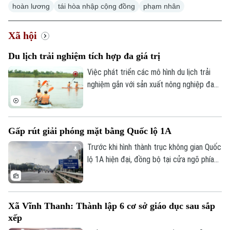
hoàn lương
tái hòa nhập cộng đồng
phạm nhân
Xã hội
Du lịch trải nghiệm tích hợp đa giá trị
Việc phát triển các mô hình du lịch trải
nghiệm gắn với sản xuất nông nghiệp đang
mở ra hướng đi mới cho người nông dân.
Việc "tích hợp đa giá trị" ngay tại hộ gia
đình không chỉ nâng cao thu nhập mà còn
Gấp rút giải phóng mặt bằng Quốc lộ 1A
tạo đà phát triển kinh tế nông thôn bền
vững.
Trước khi hình thành trục không gian Quốc
lộ 1A hiện đại, đồng bộ tại cửa ngõ phía
Nam Thủ đô, Hà Nội phải giải quyết bài
toán khó nhất: mặt bằng. Với mục tiêu cơ
bản hoàn thành trước ngày 30/9, các địa
Xã Vĩnh Thanh: Thành lập 6 cơ sở giáo dục sau sắp
phương có dự án đi qua đang tập trung
xếp
kiểm đếm, xác định nguồn gốc đất, lập