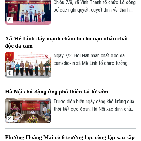
phương án bồi thường, hỗ trợ, tái định cư
Chiều 7/8, xã Vĩnh Thanh tổ chức Lễ công
và tăng cường đối thoại để tạo đồng
bố các nghị quyết, quyết định về thành
thuận trong nhân dân.
lập tổ chức Đảng, các cơ sở giáo dục
công lập và công tác cán bộ sau sắp xếp
trên địa bàn xã.
Xã Mê Linh đẩy mạnh chăm lo cho nạn nhân chất
độc da cam
Ngày 7/8, Hội Nạn nhân chất độc da
cam/dioxin xã Mê Linh tổ chức tưởng
niệm 65 năm Ngày Thảm họa da cam ở
Việt Nam (10/8/1961 – 10/8/2026).
Chuyên mục
Hà Nội chủ động ứng phó thiên tai từ sớm
Thời sự
Trước diễn biến ngày càng khó lường của
thời tiết cực đoan, Hà Nội xác định chủ
Hà Nội
Hà Nội
động phòng ngừa, chuẩn bị lực lượng và
sẵn sàng ứng phó là yêu cầu xuyên suốt
Chính trị
trong công tác phòng, chống thiên tai và
Nhịp sống Hà Nội
Thế giới
Phường Hoàng Mai có 6 trường học công lập sau sắp
tìm kiếm cứu nạn.