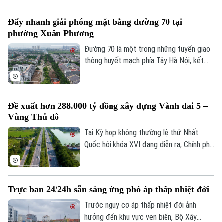
nghỉ trên tuyến cao tốc Bắc - Nam phía
Đông, đáp ứng nhu cầu sử dụng phương
Đẩy nhanh giải phóng mặt bằng đường 70 tại
tiện điện đang ngày càng gia tăng.
phường Xuân Phương
Đường 70 là một trong những tuyến giao
thông huyết mạch phía Tây Hà Nội, kết
nối nhiều khu đô thị, khu công nghiệp và
các tuyến vành đai. Tuy nhiên, nhiều năm
qua, tình trạng quá tải, ùn tắc kéo dài đã
Đề xuất hơn 288.000 tỷ đồng xây dựng Vành đai 5 –
ảnh hưởng lớn đến việc đi lại và phát triển
Vùng Thủ đô
kinh tế-xã hội của khu vực. Để sớm triển
khai dự án mở rộng tuyến đường, công
Tại Kỳ họp không thường lệ thứ Nhất
Liên hệ đường dây nóng (bấm để gọi)
tác GPMB đang được phường Xuân
Quốc hội khóa XVI đang diễn ra, Chính phủ
Tòa soạn
Tòa soạn
Phương tập trung đẩy nhanh tiến độ.
đã trình Quốc hội xem xét chủ trương đầu
tư Dự án đường Vành đai 5 - Vùng Thủ đô
0865.116.699 (hotline)
0865.116.699
Hà Nội với tổng mức đầu tư sơ bộ hơn
Trực ban 24/24h sẵn sàng ứng phó áp thấp nhiệt đới
288.000 tỷ đồng. Đây là công trình giao
thông trọng điểm, được kỳ vọng tạo
Trước nguy cơ áp thấp nhiệt đới ảnh
động lực phát triển kinh tế - xã hội và
hưởng đến khu vực ven biển, Bộ Xây