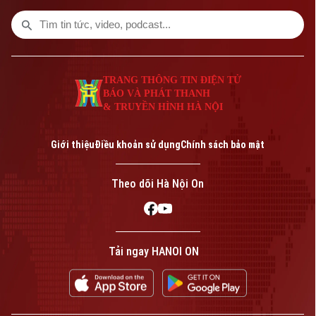
làm lồng chim ở Việt Nam. Mỗi sản phẩm
không chỉ đáp ứng nhu cầu nuôi chim mà
còn thể hiện trình độ chế tác, sự am hiểu
tập tính của từng loài chim và óc thẩm mỹ
của người thợ.
TRANG THÔNG TIN ĐIỆN TỬ
BÁO VÀ PHÁT THANH
& TRUYỀN HÌNH HÀ NỘI
Giới thiệu
Điều khoản sử dụng
Chính sách bảo mật
Theo dõi Hà Nội On
Tải ngay HANOI ON