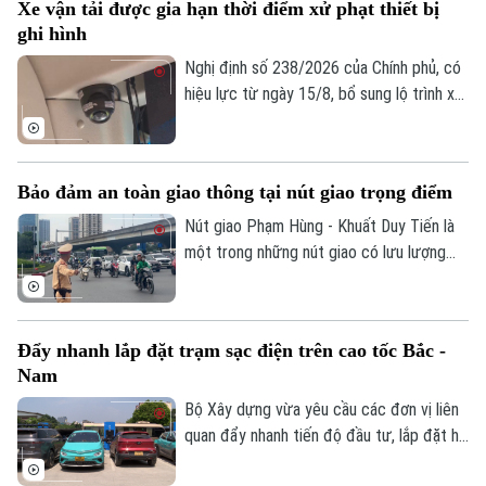
Xe vận tải được gia hạn thời điểm xử phạt thiết bị
ngày hoặc 10 ngày.
ghi hình
Nghị định số 238/2026 của Chính phủ, có
hiệu lực từ ngày 15/8, bổ sung lộ trình xử
phạt đối với các vi phạm liên quan đến
thiết bị ghi nhận hình ảnh trên xe kinh
doanh vận tải. Theo đó, doanh nghiệp và
Bảo đảm an toàn giao thông tại nút giao trọng điểm
chủ phương tiện sẽ có thêm thời gian
chuẩn bị trước khi các quy định xử phạt
Nút giao Phạm Hùng - Khuất Duy Tiến là
chính thức được áp dụng.
một trong những nút giao có lưu lượng
phương tiện lớn nhất khu vực cửa ngõ
phía Tây của Thủ đô. Cơ quan Báo và Phát
thanh, Truyền hình Hà Nội sẽ cập nhật
Đẩy nhanh lắp đặt trạm sạc điện trên cao tốc Bắc -
thông tin chi tiết về tình hình và công tác
Nam
phân luồng đảm bảo an toàn giao thông
tại đây.
Bộ Xây dựng vừa yêu cầu các đơn vị liên
quan đẩy nhanh tiến độ đầu tư, lắp đặt hệ
thống trạm sạc xe điện tại các trạm dừng