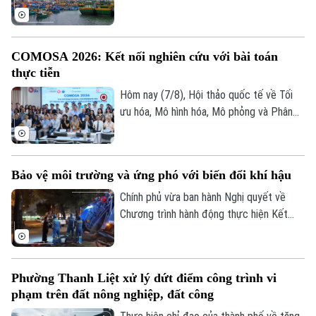
tăng cường kết nối liên vùng.
dựng vừa gửi công điện yêu cầu các địa
phương, đơn vị khẩn trương rà soát hạ
tầng, bảo đảm an toàn giao thông, công
COMOSA 2026: Kết nối nghiên cứu với bài toán
trình xây dựng và duy trì trực ban 24/24h
thực tiễn
để sẵn sàng ứng phó.
Hôm nay (7/8), Hội thảo quốc tế về Tối
ưu hóa, Mô hình hóa, Mô phỏng và Phân
tích dữ liệu - COMOSA 2026 khai mạc tại
Hà Nội. Hội thảo diễn ra trong hai ngày,
quy tụ gần 100 nhà khoa học, nhà nghiên
Bảo vệ môi trường và ứng phó với biến đổi khí hậu
cứu và chuyên gia trong nước, quốc tế
cùng trao đổi các giải pháp đưa kết quả
Chính phủ vừa ban hành Nghị quyết về
nghiên cứu vào giải quyết những bài toán
Chương trình hành động thực hiện Kết
của doanh nghiệp và xã hội.
luận số 75 của Ban Chấp hành Trung ương
Đảng khóa XIV về bảo vệ môi trường và
ứng phó với biến đổi khí hậu.
Phường Thanh Liệt xử lý dứt điểm công trình vi
phạm trên đất nông nghiệp, đất công