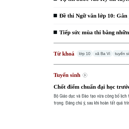
Đề thi Ngữ văn lớp 10: Gắn g
Tiếp sức mùa thi bằng những
Từ khoá
lớp 10
xã Ba Vì
tuyển s
Tuyển sinh
Chốt điểm chuẩn đại học trướ
Bộ Giáo dục và Đào tạo vừa công bố lịch t
trọng. Đáng chú ý, sau khi hoàn tất quá t
sách thí sinh trúng tuyển và phải công bố