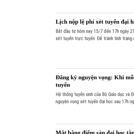
Lịch nộp lệ phí xét tuyển đại 
Bắt đầu từ hôm nay 15/7 đến 17h ngày 21
xét tuyển trực tuyến. Để tránh tình trạng
làm 6 mốc thời gian khác nhau. Đáng chú ý
Đăng ký nguyện vọng: Khi mỗi
tuyển
Hệ thống tuyển sinh của Bộ Giáo dục và Đ
nguyện vọng xét tuyển đại học sau 17h ngà
thông tin, sắp xếp nguyện vọng hợp lý, ho
trúng tuyển.
Mặt bằng điểm sàn đại học tă