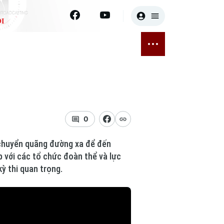
I
E
THỂ THAO
GIẢI TRÍ
ĐÃ PHÁT SÓNG
Bóng đá
Tin tức
ỡng
Quần vợt
Sao
sức khỏe
Golf
Điện ảnh
0
Thời trang
di chuyển quãng đường xa để đến
p với các tổ chức đoàn thể và lực
Âm nhạc
kỳ thi quan trọng.