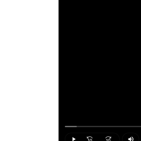
Loaded
:
4.06%