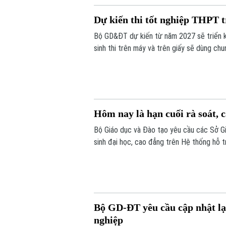
Dự kiến thi tốt nghiệp THPT t
Bộ GD&ĐT dự kiến từ năm 2027 sẽ triển kh
sinh thi trên máy và trên giấy sẽ dùng ch
Hôm nay là hạn cuối rà soát, c
Bộ Giáo dục và Đào tạo yêu cầu các Sở Gi
sinh đại học, cao đẳng trên Hệ thống hỗ t
(24/7/2026). Các điểm tiếp nhận hồ sơ 
của thí sinh.
Bộ GD-ĐT yêu cầu cập nhật lại 
nghiệp