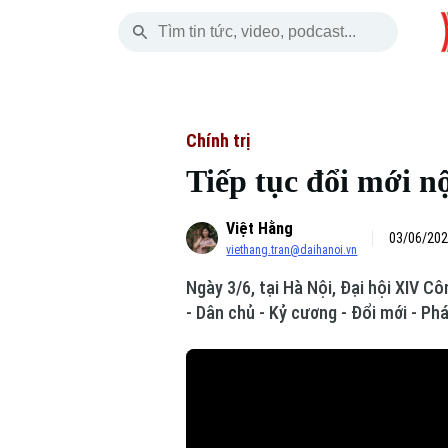
Thứ Sáu
THỜI SỰ
HÀ NỘI
THẾ GIỚI
07 Tháng 08, 2026
Hà Nội
Nhịp sống Hà Nộ
Tin tức
Chính trị
Tiếp tục đổi mới 
Chính trị
Người Hà Nội
Quân s
Việt Hằng
Xã hội
Khoảnh khắc Hà 
Hồ sơ
03/06/202
viethang.tran@daihanoi.vn
An ninh trật tự
Ẩm thực
Người V
Ngày 3/6, tại Hà Nội, Đại hội XIV 
- Dân chủ - Kỷ cương - Đổi mới - Phá
Công nghệ
Skip Ad