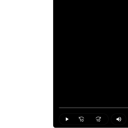
Loaded
:
0.00%
Play
Mut