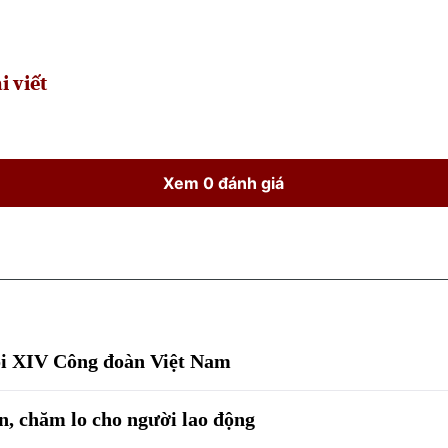
Time
i viết
Xem 0 đánh giá
ội XIV Công đoàn Việt Nam
n, chăm lo cho người lao động