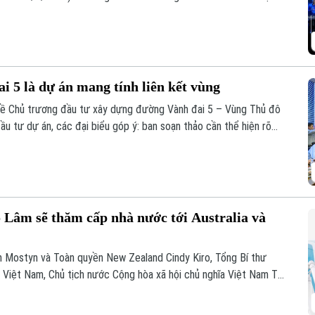
ia phối hợp với Bộ Công an tổ chức với chủ đề “Vì một không
i 5 là dự án mang tính liên kết vùng
ổ về Chủ trương đầu tư xây dựng đường Vành đai 5 – Vùng Thủ đô
ầu tư dự án, các đại biểu góp ý: ban soạn thảo cần thể hiện rõ
 cao. Điều này sẽ giúp công tác điều phối dự án được rõ ràng hơn.
 Lâm sẽ thăm cấp nhà nước tới Australia và
am Mostyn và Toàn quyền New Zealand Cindy Kiro, Tổng Bí thư
Việt Nam, Chủ tịch nước Cộng hòa xã hội chủ nghĩa Việt Nam Tô
 sẽ thăm cấp Nhà nước tới Australia và New Zealand từ ngày 9