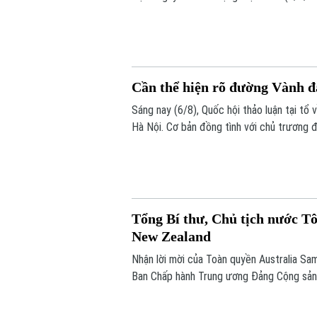
động do Ban Chỉ đạo An ninh mạng quốc g
gian mạng nhân văn cho mỗi người”.
Cần thể hiện rõ đường Vành đa
Sáng nay (6/8), Quốc hội thảo luận tại t
Hà Nội. Cơ bản đồng tình với chủ trương đ
hơn, đây là dự án mang tính liên kết vùng
Tổng Bí thư, Chủ tịch nước Tô
New Zealand
Nhận lời mời của Toàn quyền Australia S
Ban Chấp hành Trung ương Đảng Cộng sản 
Lâm cùng đoàn đại biểu cấp cao Việt Nam
đến ngày 14/8/2026.