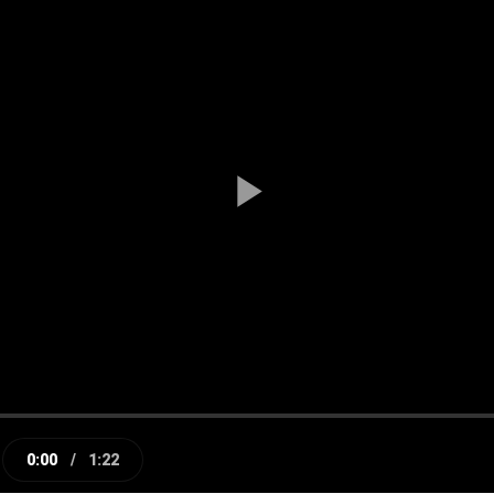
Play
Video
0:00
/
1:22
e
Current
Duration