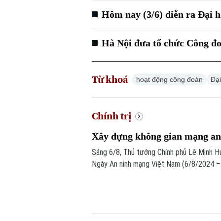
Hôm nay (3/6) diễn ra Đại 
Hà Nội đưa tổ chức Công đo
Từ khoá
hoạt động công đoàn
Đạ
Chính trị
Xây dựng không gian mạng an 
Sáng 6/8, Thủ tướng Chính phủ Lê Minh H
Ngày An ninh mạng Việt Nam (6/8/2024 – 
do Ban Chỉ đạo An ninh mạng quốc gia phố
mạng nhân văn cho mỗi người”.