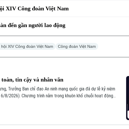
hội XIV Công đoàn Việt Nam
àn đến gần người lao động
i hội XIV Công đoàn Việt Nam
Công đoàn Việt Nam
toàn, tin cậy và nhân văn
ưng, Trưởng Ban chỉ đạo An ninh mạng quốc gia đã dự lễ kỷ niệm
6/8/2026). Chương trình nằm trong khuôn khổ chuỗi hoạt động
i hợp với Bộ Công an tổ chức với chủ đề “Vì một không gian