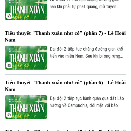
nan khi phải tự phát quang, mở tuyến
đường mới dài 7km để tránh đi qua khu
vực Khmer Đỏ. Do dân làng nhất quyết
không cho đi qua con suối thiêng, bộ đội
Tiểu thuyết "Thanh xuân như cỏ" (phần 7) - Lê Hoài
Việt Nam đành tự chặt cây, đóng cọc
Nam
vượt đầm lầy, gồng mình chống chọi với
rắn độc, côn trùng và bệnh tật nguy hiểm.
Đại đội 2 tiếp tục chặng đường gian khổ
tiến vào miền Nam. Sau khi bị ong rừng
tấn công làm một chiến sĩ trúng độc nặng,
được hai cha con người Lào cứu chữa
bằng thuốc dân gian - khẩu đội của Lợi lại
Tiểu thuyết "Thanh xuân như cỏ" (phần 6) - Lê Hoài
gặp sự cố hỏng kim phun xe kéo pháo,
Nam
khiến cả nhóm đành mắc kẹt giữa rừng
sâu.
Đại đội 2 tiếp tục hành quân qua đất Lào
hướng về Campuchia, đối mặt với bão
bom, địa hình hiểm trở cùng cơn khát và
cái đói hoành hành. Giữa gian khổ, Lợi và
Khuyến đi lấy nước tuy bắt được cá cua