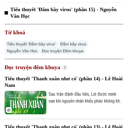
Chuyên mục
Tiểu thuyết 'Đắm bầy virus' (phần 15) - Nguyễn
Thời sự
Văn Học
Hà Nội
Hà Nội
Từ khoá
Chính trị
Tiểu thuyết 'Đắm bầy virus'
Đắm bầy virus
Nhịp sống Hà Nội
Thế giới
Nguyễn Văn Học
Đọc truyện Đêm khuya
Xã hội
Người Hà Nội
Tin tức
Kinh tế
Đọc truyện đêm khuya
An ninh trật tự
Khoảnh khắc Hà Nội
Quân sự
Tiểu thuyết 'Thanh xuân như cỏ' (phần 14) - Lê Hoài
Tin tức
Nhà đất
Công nghệ
Nam
Ẩm thực
Hồ sơ
Cafe sáng
Sau trận đánh đầu tiên, Lợi được minh
Tin tức
Tàu và Xe
oan khi nguyên nhân khẩu pháo không khai
Người Việt 4 phương
Tài chính Ngân hàng
hỏa được xác định là do nòng dính nhiều
Đầu tư
Ô tô
Giáo dục
dầu mỡ lúc hành quân. Đại đội nhanh
Doanh nghiệp
chóng an táng ba liệt sĩ rồi chuyển sang
Căn hộ
Tàu
Tiểu thuyết 'Thanh xuân như cỏ' (phần 13) - Lê Hoài
Tin tức