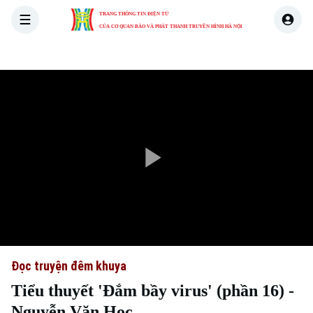
TRANG THÔNG TIN ĐIỆN TỬ
CỦA CƠ QUAN BÁO VÀ PHÁT THANH TRUYỀN HÌNH HÀ NỘI
THỜI SỰ
HÀ NỘI
THẾ GIỚI
KINH TẾ
NHÀ ĐẤT
Play
Video
Đọc truyện đêm khuya
Tiểu thuyết 'Đắm bầy virus' (phần 16) -
Nguyễn Văn Học