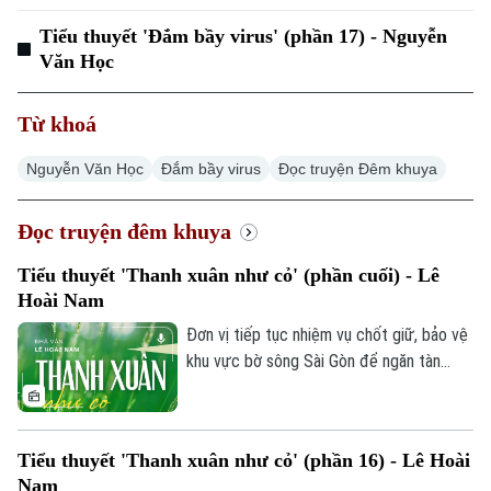
Chuyên mục
Tiểu thuyết 'Đắm bầy virus' (phần 17) - Nguyễn
Thời sự
Văn Học
Hà Nội
Hà Nội
Từ khoá
Chính trị
Nguyễn Văn Học
Nhịp sống Hà Nội
Đắm bầy virus
Đọc truyện Đêm khuya
Thế giới
Xã hội
Người Hà Nội
Đọc truyện đêm khuya
Tin tức
Kinh tế
An ninh trật tự
Khoảnh khắc Hà Nội
Tiểu thuyết 'Thanh xuân như cỏ' (phần cuối) - Lê
Quân sự
Tin tức
Nhà đất
Hoài Nam
Công nghệ
Ẩm thực
Hồ sơ
Đơn vị tiếp tục nhiệm vụ chốt giữ, bảo vệ
Cafe sáng
Tin tức
khu vực bờ sông Sài Gòn để ngăn tàn
Tàu và Xe
Người Việt 4 phương
quân chống trả. Khi phát hiện tàu khả nghi
Tài chính Ngân hàng
Đầu tư
nổ súng giữa dòng sông, Đại đội 2 lập tức
Ô tô
Giáo dục
vào vị trí sẵn sàng chiến đấu, giữ trọn tinh
Doanh nghiệp
Căn hộ
Tiểu thuyết 'Thanh xuân như cỏ' (phần 16) - Lê Hoài
thần cảnh giác cao độ dù đất nước đã
Tàu
Tin tức
Nam
Văn hóa