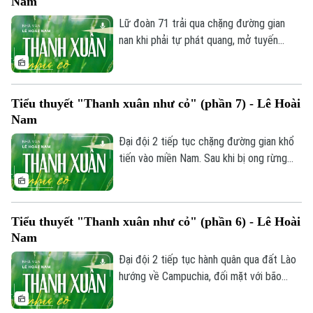
Nam
niềm tin mãnh liệt cho đến ngày đất nước
hoàn toàn thống nhất.
Lữ đoàn 71 trải qua chặng đường gian
nan khi phải tự phát quang, mở tuyến
đường mới dài 7km để tránh đi qua khu
vực Khmer Đỏ. Do dân làng nhất quyết
không cho đi qua con suối thiêng, bộ đội
Tiểu thuyết "Thanh xuân như cỏ" (phần 7) - Lê Hoài
Việt Nam đành tự chặt cây, đóng cọc
Nam
vượt đầm lầy, gồng mình chống chọi với
Liên hệ đường dây nóng (bấm để gọi)
rắn độc, côn trùng và bệnh tật nguy hiểm.
Đại đội 2 tiếp tục chặng đường gian khổ
Tòa soạn
Tòa soạn
tiến vào miền Nam. Sau khi bị ong rừng
tấn công làm một chiến sĩ trúng độc nặng,
0865.116.699 (hotline)
0865.116.699
được hai cha con người Lào cứu chữa
bằng thuốc dân gian - khẩu đội của Lợi lại
Tiểu thuyết "Thanh xuân như cỏ" (phần 6) - Lê Hoài
gặp sự cố hỏng kim phun xe kéo pháo,
Nam
khiến cả nhóm đành mắc kẹt giữa rừng
sâu.
Đại đội 2 tiếp tục hành quân qua đất Lào
hướng về Campuchia, đối mặt với bão
bom, địa hình hiểm trở cùng cơn khát và
cái đói hoành hành. Giữa gian khổ, Lợi và