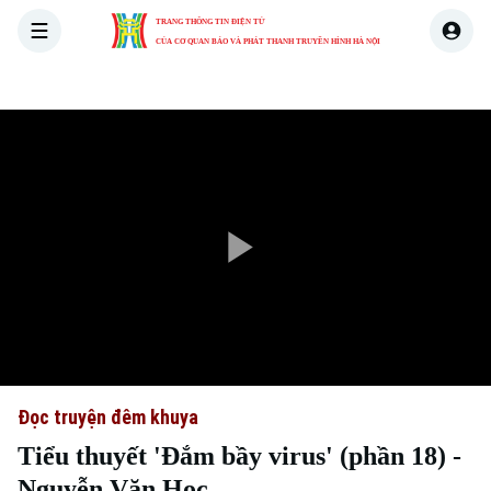
TRANG THÔNG TIN ĐIỆN TỬ
CỦA CƠ QUAN BÁO VÀ PHÁT THANH TRUYỀN HÌNH HÀ NỘI
THỜI SỰ
HÀ NỘI
THẾ GIỚI
KINH TẾ
NHÀ ĐẤT
Play
Video
Đọc truyện đêm khuya
Tiểu thuyết 'Đắm bầy virus' (phần 18) -
Nguyễn Văn Học