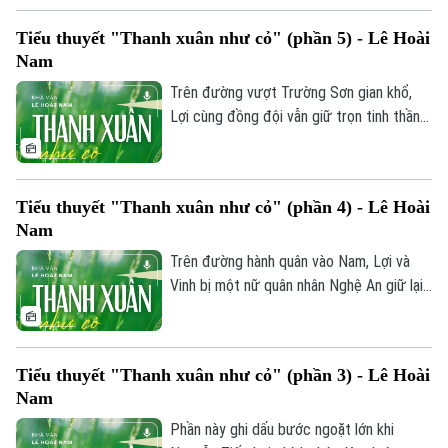
Khuyến đi lấy nước tuy bắt được cá cua
Tiểu thuyết "Thanh xuân như cỏ" (phần 5) - Lê Hoài
nhưng lại bàng hoàng phát hiện một hang
Nam
động đầy xương người.
Trên đường vượt Trường Sơn gian khổ,
Lợi cùng đồng đội vẫn giữ trọn tinh thần
lạc quan. Tại suối Sa Thầy hùng vĩ, họ có
phút thảnh thơi tắm suối và bất ngờ gặp
nhóm nữ quân nhân, mở ra những cuộc trò
Tiểu thuyết "Thanh xuân như cỏ" (phần 4) - Lê Hoài
chuyện tình cảm, ấm áp giữa bão lửa
Nam
chiến tranh.
Trên đường hành quân vào Nam, Lợi và
Vinh bị một nữ quân nhân Nghệ An giữ lại
vì vô tình vào khu vực cấm. Về đến doanh
trại hậu cần, Lợi bàng hoàng nhận lại thư
và vỏ gối của Sự, để rồi ngã ngửa trước
Tiểu thuyết "Thanh xuân như cỏ" (phần 3) - Lê Hoài
tin dữ Sự đã hy sinh do bom bi nổ khi
Nam
đang đi lấy nứa. Trước khi trút hơi thở
cuối, Sự vẫn gửi trọn tình yêu cho Lợi và
Phần này ghi dấu bước ngoặt lớn khi
Bản quyền thuộc về Cơ quan Báo và Phát thanh Truyền hình Hà Nội Giấy