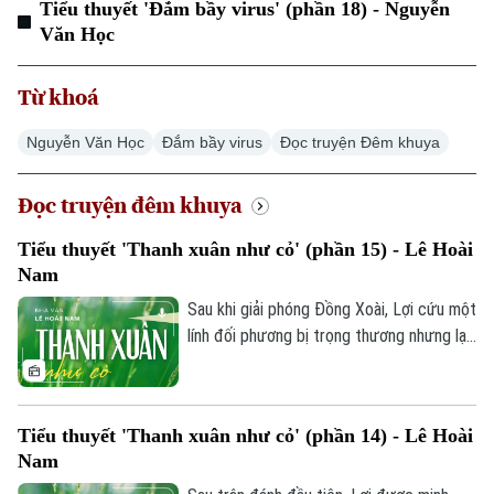
Tiểu thuyết 'Đắm bầy virus' (phần 18) - Nguyễn
Văn Học
Thời sự
Từ khoá
Hà Nội
Hà Nội
Nguyễn Văn Học
Đắm bầy virus
Đọc truyện Đêm khuya
Chính trị
Nhịp sống Hà Nội
Thế giới
Đọc truyện đêm khuya
Xã hội
Người Hà Nội
Tin tức
Kinh tế
Tiểu thuyết 'Thanh xuân như cỏ' (phần 15) - Lê Hoài
An ninh trật tự
Khoảnh khắc Hà Nội
Nam
Quân sự
Tin tức
Nhà đất
Công nghệ
Sau khi giải phóng Đồng Xoài, Lợi cứu một
Ẩm thực
Hồ sơ
lính đối phương bị trọng thương nhưng lại
Cafe sáng
Tin tức
Tàu và Xe
bị chính người này nổ súng bắn trả. May
Người Việt 4 phương
mắn thoát chết, anh càng thấm thía sự
Tài chính Ngân hàng
Đầu tư
Ô tô
khốc liệt và nghiệt ngã của chiến tranh.
Giáo dục
Tiểu thuyết 'Thanh xuân như cỏ' (phần 14) - Lê Hoài
Doanh nghiệp
Tiếp tục hành quân về Bến Cát, Đại đội 2
Căn hộ
Nam
Tàu
Lữ đoàn pháo phòng không 71 áp dụng tài
Tin tức
Văn hóa