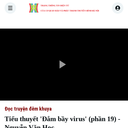
TRANG THÔNG TIN ĐIỆN TỬ
CỦA CƠ QUAN BÁO VÀ PHÁT THANH TRUYỀN HÌNH HÀ NỘI
THỜI SỰ
HÀ NỘI
THẾ GIỚI
KINH TẾ
NHÀ ĐẤT
Play
Video
Đọc truyện đêm khuya
Tiểu thuyết 'Đắm bầy virus' (phần 19) -
Nguyễn Văn Học