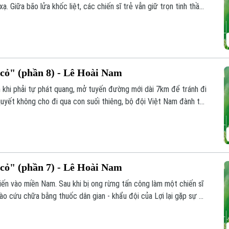
ạ. Giữa bão lửa khốc liệt, các chiến sĩ trẻ vẫn giữ trọn tinh thần
 mãnh liệt cho đến ngày đất nước hoàn toàn thống nhất.
ỏ" (phần 8) - Lê Hoài Nam
 khi phải tự phát quang, mở tuyến đường mới dài 7km để tránh đi
uyết không cho đi qua con suối thiêng, bộ đội Việt Nam đành tự
nh chống chọi với rắn độc, côn trùng và bệnh tật nguy hiểm.
ỏ" (phần 7) - Lê Hoài Nam
iến vào miền Nam. Sau khi bị ong rừng tấn công làm một chiến sĩ
ào cứu chữa bằng thuốc dân gian - khẩu đội của Lợi lại gặp sự cố
 đành mắc kẹt giữa rừng sâu.