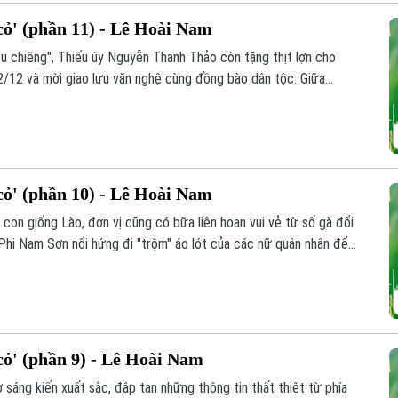
ỏ' (phần 11) - Lê Hoài Nam
 su chiêng", Thiếu úy Nguyễn Thanh Thảo còn tặng thịt lợn cho
2/12 và mời giao lưu văn nghệ cùng đồng bào dân tộc. Giữa
ứa đôi giữa Ngô Vi Nam Sơn và y tá Hà Thị Anh Thơ cũng được
ỏ' (phần 10) - Lê Hoài Nam
con giống Lào, đơn vị cũng có bữa liên hoan vui vẻ từ số gà đổi
 Phi Nam Sơn nổi hứng đi "trộm" áo lót của các nữ quân nhân để
y Nguyễn Thanh Thảo bắt quả tang. Tuy nhiên, thay vì xử phạt
vô cùng đặc biệt.
ỏ' (phần 9) - Lê Hoài Nam
 sáng kiến xuất sắc, đập tan những thông tin thất thiệt từ phía