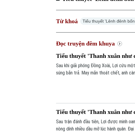
Từ khoá
Tiểu thuyết 'Lênh đênh bốn
Đọc truyện đêm khuya
Tiểu thuyết 'Thanh xuân như c
Sau khi giải phóng Đồng Xoài, Lợi cứu một
súng bắn trả. May mắn thoát chết, anh càn
hành quân về Bến Cát, Đại đội 2 Lữ đoàn p
giả", giăng bẫy đánh lừa và bẻ gãy hiệu qu
Tiểu thuyết 'Thanh xuân như c
Sau trận đánh đầu tiên, Lợi được minh oa
nòng dính nhiều dầu mỡ lúc hành quân. Đại 