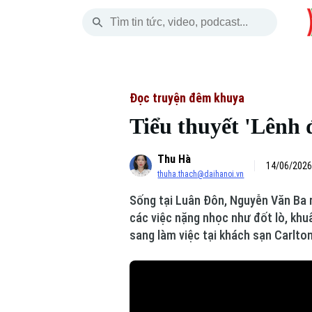
Thứ Bảy
THỜI SỰ
HÀ NỘI
THẾ GIỚI
08 Tháng 08, 2026
Hà Nội
Nhịp sống Hà Nộ
Tin tức
Đọc truyện đêm khuya
Tiểu thuyết 'Lênh 
Chính trị
Người Hà Nội
Quân s
Thu Hà
Xã hội
Khoảnh khắc Hà 
Hồ sơ
14/06/2026
thuha.thach@daihanoi.vn
An ninh trật tự
Ẩm thực
Người V
Sống tại Luân Đôn, Nguyễn Văn Ba 
các việc nặng nhọc như đốt lò, khu
Công nghệ
sang làm việc tại khách sạn Carlton