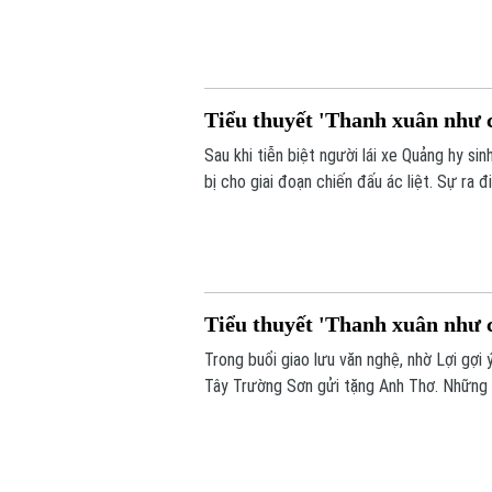
chủ động đổi chiến thuật: bỏ radar, chuyể
và được Lữ đoàn trưởng trực tiếp đến bi
Tiểu thuyết 'Thanh xuân như c
Sau khi tiễn biệt người lái xe Quảng hy s
bị cho giai đoạn chiến đấu ác liệt. Sự ra
đúc quyết tâm chiến đấu trong Lợi. Tại đâ
thắt chặt thêm tình đoàn kết keo sơn nơi 
Tiểu thuyết 'Thanh xuân như c
Trong buổi giao lưu văn nghệ, nhờ Lợi gợ
Tây Trường Sơn gửi tặng Anh Thơ. Những v
tiếng reo hò gán ghép đầy hào hứng của đ