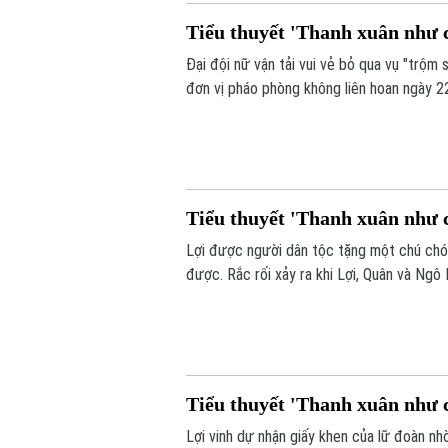
Tiểu thuyết 'Thanh xuân như c
Đại đội nữ vận tải vui vẻ bỏ qua vụ "trộm
đơn vị pháo phòng không liên hoan ngày 2
không khí tập luyện hăng hái, tình cảm l
đồng đội tích cực vun vén.
Tiểu thuyết 'Thanh xuân như c
Lợi được người dân tộc tặng một chú chó 
được. Rắc rối xảy ra khi Lợi, Quân và Ngô
đổi lấy gà như lần trước nhưng bị Thiếu ú
nặng, đơn vị nữ lại đưa ra một thử thách 
Tiểu thuyết 'Thanh xuân như c
Lợi vinh dự nhận giấy khen của lữ đoàn nhờ