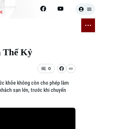
I
E
THỂ THAO
GIẢI TRÍ
ĐÃ PHÁT SÓNG
Bóng đá
Tin tức
n Thế Kỷ
ỡng
Quần vợt
Sao
sức khỏe
Golf
Điện ảnh
0
Thời trang
 sức khỏe không còn cho phép làm
khách sạn lớn, trước khi chuyển
Âm nhạc