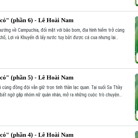
ỏ" (phần 6) - Lê Hoài Nam
 hướng về Campuchia, đối mặt với bão bom, địa hình hiểm trở cùng
 khổ, Lợi và Khuyến đi lấy nước tuy bắt được cá cua nhưng lại
xương người.
ỏ" (phần 5) - Lê Hoài Nam
cùng đồng đội vẫn giữ trọn tinh thần lạc quan. Tại suối Sa Thầy
và bất ngờ gặp nhóm nữ quân nhân, mở ra những cuộc trò chuyện
ỏ" (phần 4) - Lê Hoài Nam