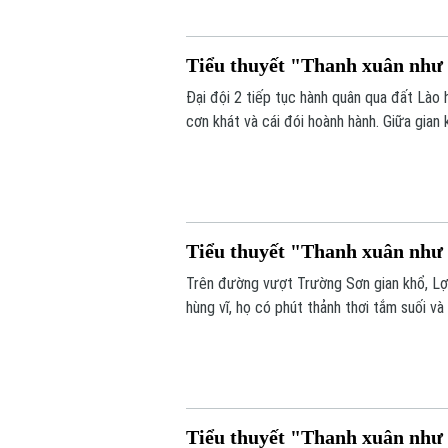
Tiểu thuyết "Thanh xuân như c
Đại đội 2 tiếp tục hành quân qua đất Lào
cơn khát và cái đói hoành hành. Giữa gian
bàng hoàng phát hiện một hang động đầy 
Tiểu thuyết "Thanh xuân như c
Trên đường vượt Trường Sơn gian khổ, Lợi 
hùng vĩ, họ có phút thảnh thơi tắm suối 
tình cảm, ấm áp giữa bão lửa chiến tranh.
Tiểu thuyết "Thanh xuân như c