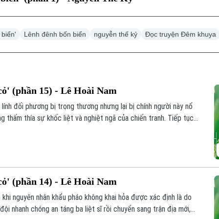
 biển'
Lênh đênh bốn biển
nguyễn thế kỷ
Đọc truyện Đêm khuya
ỏ' (phần 15) - Lê Hoài Nam
 lính đối phương bị trọng thương nhưng lại bị chính người này nổ
g thấm thía sự khốc liệt và nghiệt ngã của chiến tranh. Tiếp tục
háo phòng không 71 áp dụng tài tình chiến thuật "trận địa thật -
ả nhiều đợt không kích dữ dội của địch.
ỏ' (phần 14) - Lê Hoài Nam
n khi nguyên nhân khẩu pháo không khai hỏa được xác định là do
đội nhanh chóng an táng ba liệt sĩ rồi chuyển sang trận địa mới,