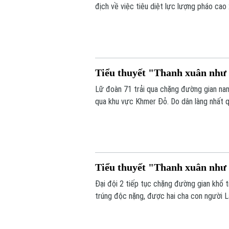
địch về việc tiêu diệt lực lượng pháo cao x
lạc quan, nghĩa tình đồng đội và niềm tin
Tiểu thuyết "Thanh xuân như c
Lữ đoàn 71 trải qua chặng đường gian nan
qua khu vực Khmer Đỏ. Do dân làng nhất q
chặt cây, đóng cọc vượt đầm lầy, gồng mì
Tiểu thuyết "Thanh xuân như c
Đại đội 2 tiếp tục chặng đường gian khổ t
trúng độc nặng, được hai cha con người L
hỏng kim phun xe kéo pháo, khiến cả nhóm