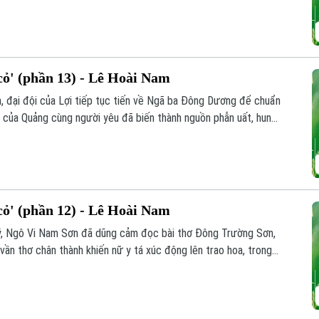
n sang ngắm bắn trực tiếp. Nhờ đó, đơn vị bắn rơi máy bay địch
ểu dương, động viên.
ỏ' (phần 13) - Lê Hoài Nam
inh, đại đội của Lợi tiếp tục tiến về Ngã ba Đông Dương để chuẩn
 đi của Quảng cùng người yêu đã biến thành nguồn phẫn uất, hun
y, buổi giao lưu giữa bộ đội ba nước Việt - Lào - Campuchia đã
chiến trường.
ỏ' (phần 12) - Lê Hoài Nam
i ý, Ngô Vi Nam Sơn đã dũng cảm đọc bài thơ Đông Trường Sơn,
ần thơ chân thành khiến nữ y tá xúc động lên trao hoa, trong
ồng đội hai đơn vị.