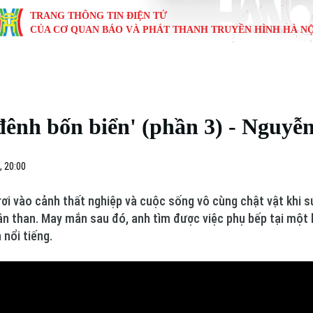
TRANG THÔNG TIN ĐIỆN TỬ
CỦA CƠ QUAN BÁO VÀ PHÁT THANH TRUYỀN HÌNH HÀ NỘ
KINH TẾ
NHÀ ĐẤT
TÀU VÀ XE
GIÁO DỤC
VĂN HÓA
SỨC KHỎ
i
Tin tức
Tin tức
Ô tô
Tin tức
Tin tức
Y tế
đênh bốn biển' (phần 3) - Nguyễ
ự
Cafe sáng
Đầu tư
Tàu
Tuyển sinh
Làng nghề
Dinh dư
Nội
Tài chính Ngân hàng
Căn hộ
Xe máy
Hướng nghiệp
Di tích
Tư vấn 
, 20:00
iệt 4 phương
Doanh nghiệp
Đất đai
Thị trường
rơi vào cảnh thất nghiệp và cuộc sống vô cùng chật vật khi
ân than. May mắn sau đó, anh tìm được việc phụ bếp tại một 
Kinh nghiệm
Đánh giá
 nổi tiếng.