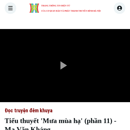
TRANG THÔNG TIN ĐIỆN TỬ
CỦA CƠ QUAN BÁO VÀ PHÁT THANH TRUYỀN HÌNH HÀ NỘI
THỜI SỰ
HÀ NỘI
THẾ GIỚI
KINH TẾ
NHÀ ĐẤT
Play
Video
Đọc truyện đêm khuya
Tiểu thuyết 'Mưa mùa hạ' (phần 11) -
Ma Văn Kháng