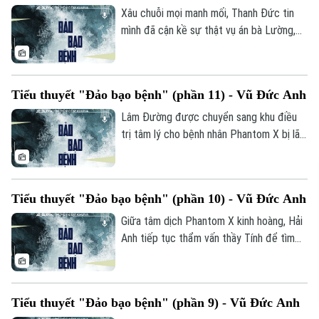
rơi vào tuyệt vọng vì nghĩ mình không còn
Xâu chuỗi mọi manh mối, Thanh Đức tin
cơ hội sống sót.
mình đã cận kề sự thật vụ án bà Lường,
nút thắt cuối cùng nằm ở việc thẩm vấn
ông Sùng và xác minh lá thư của bà Liên.
Anh tin rằng hành động cứu bà Liên năm
Tiểu thuyết "Đảo bạo bệnh" (phần 11) - Vũ Đức Anh
xưa chứng minh ông Sùng chưa mất hết
nhân tính, và lá thư này chính là chìa khóa
Lâm Đường được chuyển sang khu điều
thức tỉnh lương tri, buộc ông phải nói ra
trị tâm lý cho bệnh nhân Phantom X bị lão
toàn bộ sự thật.
hóa—một "địa ngục trần gian" với hàng
trăm người biến dạng sống chen chúc
trong tuyệt vọng. Bị xã hội kỳ thị, không
Tiểu thuyết "Đảo bạo bệnh" (phần 10) - Vũ Đức Anh
thể trở về nhà cũng chẳng thể chấp nhận
cơ thể mình, nỗi đau thể xác lẫn tinh thần
Giữa tâm dịch Phantom X kinh hoàng, Hải
đẩy họ đến bước đường cùng, chỉ còn
Anh tiếp tục thẩm vấn thầy Tính để tìm
khao khát cái chết để giải thoát.
manh mối về Mai Phương. Thầy Tính tiết
lộ cô bé vốn chán ghét cuộc sống trên
đảo, chỉ hành động khi có mục đích riêng
Tiểu thuyết "Đảo bạo bệnh" (phần 9) - Vũ Đức Anh
và việc lẻn vào nhà thầy có thể nằm trong