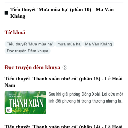
Chuyên mục
Tiểu thuyết 'Mưa mùa hạ' (phần 10) - Ma Văn
Thời sự
Kháng
Hà Nội
Hà Nội
Từ khoá
Chính trị
Tiểu thuyết 'Mưa mùa hạ'
mưa mùa hạ
Ma Văn Kháng
Nhịp sống Hà Nội
Thế giới
Đọc truyện Đêm khuya
Xã hội
Người Hà Nội
Tin tức
Kinh tế
Đọc truyện đêm khuya
An ninh trật tự
Khoảnh khắc Hà Nội
Quân sự
Tiểu thuyết 'Thanh xuân như cỏ' (phần 15) - Lê Hoài
Tin tức
Nhà đất
Công nghệ
Nam
Ẩm thực
Hồ sơ
Cafe sáng
Sau khi giải phóng Đồng Xoài, Lợi cứu một
Tin tức
Tàu và Xe
lính đối phương bị trọng thương nhưng lại
Người Việt 4 phương
Tài chính Ngân hàng
bị chính người này nổ súng bắn trả. May
Đầu tư
Ô tô
Giáo dục
mắn thoát chết, anh càng thấm thía sự
Doanh nghiệp
khốc liệt và nghiệt ngã của chiến tranh.
Căn hộ
Tàu
Tiểu thuyết 'Thanh xuân như cỏ' (phần 14) - Lê Hoài
Tin tức