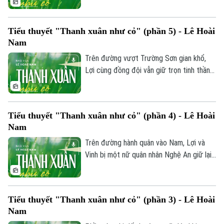
cái đói hoành hành. Giữa gian khổ, Lợi và
Khuyến đi lấy nước tuy bắt được cá cua
Tiểu thuyết "Thanh xuân như cỏ" (phần 5) - Lê Hoài
nhưng lại bàng hoàng phát hiện một hang
Nam
động đầy xương người.
Trên đường vượt Trường Sơn gian khổ,
Lợi cùng đồng đội vẫn giữ trọn tinh thần
lạc quan. Tại suối Sa Thầy hùng vĩ, họ có
phút thảnh thơi tắm suối và bất ngờ gặp
nhóm nữ quân nhân, mở ra những cuộc trò
Tiểu thuyết "Thanh xuân như cỏ" (phần 4) - Lê Hoài
chuyện tình cảm, ấm áp giữa bão lửa
Nam
chiến tranh.
Trên đường hành quân vào Nam, Lợi và
Vinh bị một nữ quân nhân Nghệ An giữ lại
vì vô tình vào khu vực cấm. Về đến doanh
trại hậu cần, Lợi bàng hoàng nhận lại thư
và vỏ gối của Sự, để rồi ngã ngửa trước
Tiểu thuyết "Thanh xuân như cỏ" (phần 3) - Lê Hoài
tin dữ Sự đã hy sinh do bom bi nổ khi
Nam
đang đi lấy nứa. Trước khi trút hơi thở