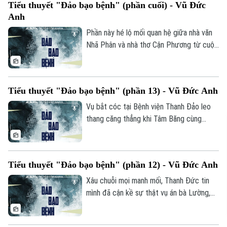
Tiểu thuyết "Đảo bạo bệnh" (phần cuối) - Vũ Đức
Bằng chất văn chân thực, giàu cảm xúc và
Anh
lãng mạn, tác phẩm tôn vinh vẻ đẹp của
tuổi trẻ, tình yêu cùng lòng yêu nước
Phần này hé lộ mối quan hệ giữa nhà văn
nồng nặc giữa bão lửa chiến tranh.
Nhã Phân và nhà thơ Cận Phương từ cuộc
gặp bà Vũ Thị Phương Liên năm 1993
trên đảo Thiên Đường. Bi kịch của bà Liên
từng là cảm hứng sáng tác chung, nhưng
Tiểu thuyết "Đảo bạo bệnh" (phần 13) - Vũ Đức Anh
sự đồng điệu ấy nhanh chóng biến thành
bi kịch khi Cận Phương cáo buộc Nhã
Vụ bắt cóc tại Bệnh viện Thanh Đảo leo
Phân cướp đoạt ý tưởng cốt truyện của
thang căng thẳng khi Tâm Băng cùng
mình để gặt hái danh vọng.
đồng bọn khống chế Hạnh Nguyên và Mỹ
Dung làm con tin. Chúng cướp xe bán tải,
tháo chạy đến căn nhà hoang gần bãi đá
Tiểu thuyết "Đảo bạo bệnh" (phần 12) - Vũ Đức Anh
Bích Đào; tại đây, Hạnh Quyên kiệt sức,
rơi vào tuyệt vọng vì nghĩ mình không còn
Xâu chuỗi mọi manh mối, Thanh Đức tin
cơ hội sống sót.
mình đã cận kề sự thật vụ án bà Lường,
nút thắt cuối cùng nằm ở việc thẩm vấn
ông Sùng và xác minh lá thư của bà Liên.