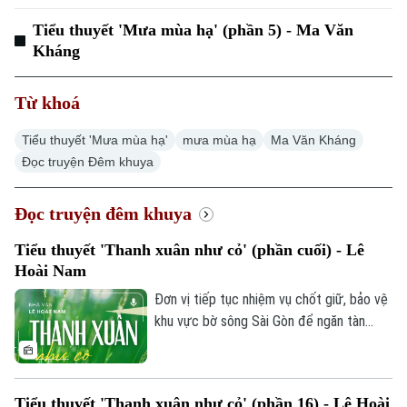
Chuyên mục
Tiểu thuyết 'Mưa mùa hạ' (phần 5) - Ma Văn
Thời sự
Kháng
Hà Nội
Hà Nội
Từ khoá
Chính trị
Tiểu thuyết 'Mưa mùa hạ'
mưa mùa hạ
Ma Văn Kháng
Nhịp sống Hà Nội
Thế giới
Đọc truyện Đêm khuya
Xã hội
Người Hà Nội
Tin tức
Kinh tế
Đọc truyện đêm khuya
An ninh trật tự
Khoảnh khắc Hà Nội
Quân sự
Tiểu thuyết 'Thanh xuân như cỏ' (phần cuối) - Lê
Tin tức
Nhà đất
Công nghệ
Hoài Nam
Ẩm thực
Hồ sơ
Cafe sáng
Đơn vị tiếp tục nhiệm vụ chốt giữ, bảo vệ
Tin tức
Tàu và Xe
khu vực bờ sông Sài Gòn để ngăn tàn
Người Việt 4 phương
Tài chính Ngân hàng
quân chống trả. Khi phát hiện tàu khả nghi
Đầu tư
Ô tô
Giáo dục
nổ súng giữa dòng sông, Đại đội 2 lập tức
Doanh nghiệp
vào vị trí sẵn sàng chiến đấu, giữ trọn tinh
Căn hộ
Tàu
Tiểu thuyết 'Thanh xuân như cỏ' (phần 16) - Lê Hoài
Tin tức