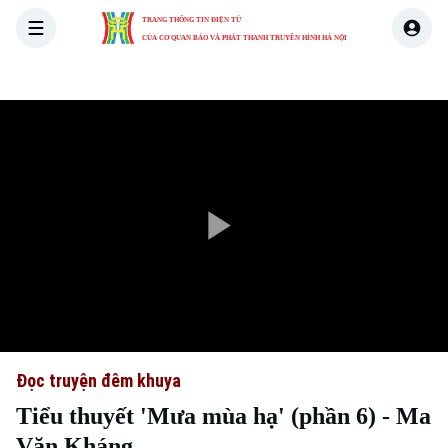
TRANG THÔNG TIN ĐIỆN TỬ
CỦA CƠ QUAN BÁO VÀ PHÁT THANH TRUYỀN HÌNH HÀ NỘI
THỜI SỰ
HÀ NỘI
THẾ GIỚI
KINH TẾ
NHÀ ĐẤT
Play
Video
Đọc truyện đêm khuya
Tiểu thuyết 'Mưa mùa hạ' (phần 6) - Ma
Văn Kháng