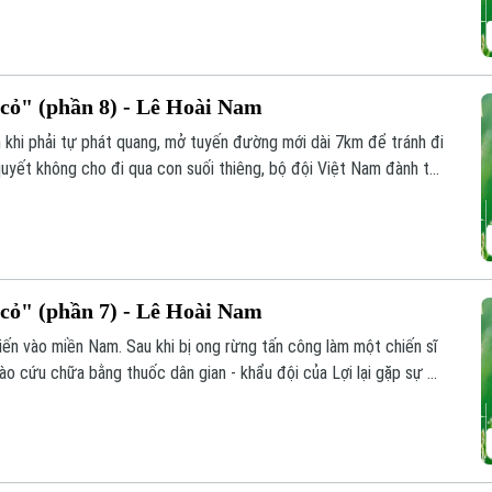
ỏ" (phần 8) - Lê Hoài Nam
 khi phải tự phát quang, mở tuyến đường mới dài 7km để tránh đi
uyết không cho đi qua con suối thiêng, bộ đội Việt Nam đành tự
nh chống chọi với rắn độc, côn trùng và bệnh tật nguy hiểm.
ỏ" (phần 7) - Lê Hoài Nam
iến vào miền Nam. Sau khi bị ong rừng tấn công làm một chiến sĩ
ào cứu chữa bằng thuốc dân gian - khẩu đội của Lợi lại gặp sự cố
 đành mắc kẹt giữa rừng sâu.