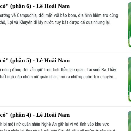
ỏ" (phần 6) - Lê Hoài Nam
 hướng về Campuchia, đối mặt với bão bom, địa hình hiểm trở cùng
 khổ, Lợi và Khuyến đi lấy nước tuy bắt được cá cua nhưng lại
xương người.
ỏ" (phần 5) - Lê Hoài Nam
cùng đồng đội vẫn giữ trọn tinh thần lạc quan. Tại suối Sa Thầy
và bất ngờ gặp nhóm nữ quân nhân, mở ra những cuộc trò chuyện
ỏ" (phần 4) - Lê Hoài Nam
 bị một nữ quân nhân Nghệ An giữ lại vì vô tình vào khu vực