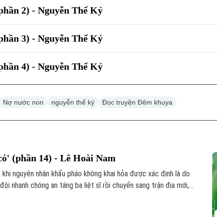
(phần 2) - Nguyễn Thế Kỷ
(phần 3) - Nguyễn Thế Kỷ
(phần 4) - Nguyễn Thế Kỷ
Nợ nước non
nguyễn thế kỷ
Đọc truyện Đêm khuya
ỏ' (phần 14) - Lê Hoài Nam
n khi nguyên nhân khẩu pháo không khai hỏa được xác định là do
đội nhanh chóng an táng ba liệt sĩ rồi chuyển sang trận địa mới,
n sang ngắm bắn trực tiếp. Nhờ đó, đơn vị bắn rơi máy bay địch
ểu dương, động viên.