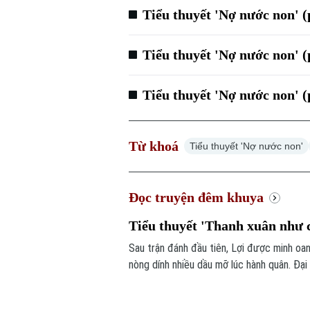
Tiểu thuyết 'Nợ nước non' 
Tiểu thuyết 'Nợ nước non' 
Tiểu thuyết 'Nợ nước non' 
Từ khoá
Tiểu thuyết 'Nợ nước non'
Đọc truyện đêm khuya
Tiểu thuyết 'Thanh xuân như c
Sau trận đánh đầu tiên, Lợi được minh oa
nòng dính nhiều dầu mỡ lúc hành quân. Đại 
chủ động đổi chiến thuật: bỏ radar, chuyể
và được Lữ đoàn trưởng trực tiếp đến bi