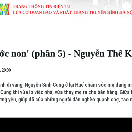
TRANG THÔNG TIN ĐIỆN TỬ
CỦA CƠ QUAN BÁO VÀ PHÁT THANH TRUYỀN HÌNH HÀ NỘ
KINH TẾ
NHÀ ĐẤT
TÀU VÀ XE
GIÁO DỤC
VĂN HÓA
SỨC KHỎ
i
Tin tức
Tin tức
Ô tô
Tin tức
Tin tức
Y tế
ớc non' (phần 5) - Nguyễn Thế 
ự
Cafe sáng
Đầu tư
Tàu
Tuyển sinh
Làng nghề
Dinh dư
Nội
Tài chính Ngân hàng
Căn hộ
Xe máy
Hướng nghiệp
Di tích
Tư vấn 
, 20:00
iệt 4 phương
Doanh nghiệp
Đất đai
Thị trường
anh đi vắng, Nguyễn Sinh Cung ở lại Huế chăm sóc mẹ đang m
Cung khi vừa lo việc nhà, vừa thay mẹ ra chợ bán hàng. Giữa 
Kinh nghiệm
Đánh giá
ương yêu, giúp đỡ của những người dân nghèo quanh chợ, tạ