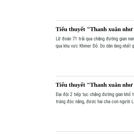
Tiểu thuyết "Thanh xuân như c
Lữ đoàn 71 trải qua chặng đường gian nan
qua khu vực Khmer Đỏ. Do dân làng nhất q
chặt cây, đóng cọc vượt đầm lầy, gồng mì
Tiểu thuyết "Thanh xuân như c
Đại đội 2 tiếp tục chặng đường gian khổ t
trúng độc nặng, được hai cha con người L
hỏng kim phun xe kéo pháo, khiến cả nhóm