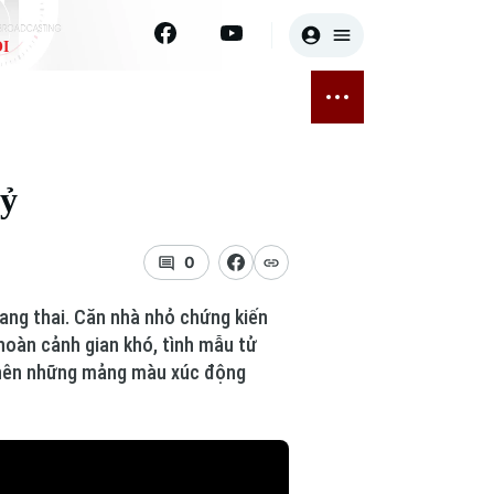
I
E
THỂ THAO
GIẢI TRÍ
ĐÃ PHÁT SÓNG
Bóng đá
Tin tức
Kỷ
ỡng
Quần vợt
Sao
sức khỏe
Golf
Điện ảnh
0
Thời trang
ang thai. Căn nhà nhỏ chứng kiến
hoàn cảnh gian khó, tình mẫu tử
Âm nhạc
o nên những mảng màu xúc động