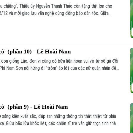
 su chiêng", Thiếu úy Nguyễn Thanh Thảo còn tặng thịt lợn cho
2/12 và mời giao lưu văn nghệ cùng đồng bào dân tộc. Giữa
ứa đôi giữa Ngô Vi Nam Sơn và y tá Hà Thị Anh Thơ cũng được
ỏ' (phần 10) - Lê Hoài Nam
con giống Lào, đơn vị cũng có bữa liên hoan vui vẻ từ số gà đổi
 Phi Nam Sơn nổi hứng đi "trộm" áo lót của các nữ quân nhân để
y Nguyễn Thanh Thảo bắt quả tang. Tuy nhiên, thay vì xử phạt
vô cùng đặc biệt.
ỏ' (phần 9) - Lê Hoài Nam
 sáng kiến xuất sắc, đập tan những thông tin thất thiệt từ phía
ạ. Giữa bão lửa khốc liệt, các chiến sĩ trẻ vẫn giữ trọn tinh thần
 mãnh liệt cho đến ngày đất nước hoàn toàn thống nhất.