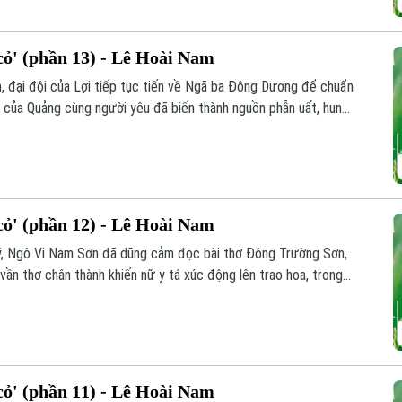
ỏ' (phần 13) - Lê Hoài Nam
inh, đại đội của Lợi tiếp tục tiến về Ngã ba Đông Dương để chuẩn
 đi của Quảng cùng người yêu đã biến thành nguồn phẫn uất, hun
y, buổi giao lưu giữa bộ đội ba nước Việt - Lào - Campuchia đã
chiến trường.
ỏ' (phần 12) - Lê Hoài Nam
i ý, Ngô Vi Nam Sơn đã dũng cảm đọc bài thơ Đông Trường Sơn,
ần thơ chân thành khiến nữ y tá xúc động lên trao hoa, trong
ồng đội hai đơn vị.
ỏ' (phần 11) - Lê Hoài Nam