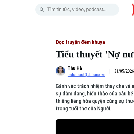
Thứ Năm
THỜI SỰ
HÀ NỘI
THẾ GIỚI
06 Tháng 08, 2026
Hà Nội
Nhịp sống Hà Nộ
Tin tức
Đọc truyện đêm khuya
Tiểu thuyết 'Nợ nư
Chính trị
Người Hà Nội
Quân s
Thu Hà
Xã hội
Khoảnh khắc Hà 
Hồ sơ
31/05/2026
thuha.thach@daihanoi.vn
An ninh trật tự
Ẩm thực
Người V
Gánh vác trách nhiệm thay cha và 
sự đảm đang, hiếu thảo của cậu bé 
Công nghệ
thiêng liêng hòa quyện cùng sự th
trong tuổi thơ của Người.