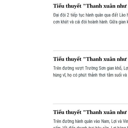
Tiểu thuyết "Thanh xuân như c
Đại đội 2 tiếp tục hành quân qua đất Lào
cơn khát và cái đói hoành hành. Giữa gian
bàng hoàng phát hiện một hang động đầy 
Tiểu thuyết "Thanh xuân như c
Trên đường vượt Trường Sơn gian khổ, Lợi 
hùng vĩ, họ có phút thảnh thơi tắm suối 
tình cảm, ấm áp giữa bão lửa chiến tranh.
Tiểu thuyết "Thanh xuân như c
Trên đường hành quân vào Nam, Lợi và Vinh