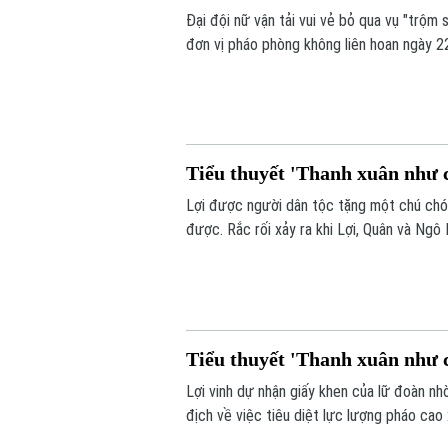
Đại đội nữ vận tải vui vẻ bỏ qua vụ "trộm
đơn vị pháo phòng không liên hoan ngày 2
không khí tập luyện hăng hái, tình cảm l
đồng đội tích cực vun vén.
Tiểu thuyết 'Thanh xuân như c
Lợi được người dân tộc tặng một chú chó 
được. Rắc rối xảy ra khi Lợi, Quân và Ngô
đổi lấy gà như lần trước nhưng bị Thiếu ú
nặng, đơn vị nữ lại đưa ra một thử thách 
Tiểu thuyết 'Thanh xuân như c
Lợi vinh dự nhận giấy khen của lữ đoàn nhờ
địch về việc tiêu diệt lực lượng pháo cao x
lạc quan, nghĩa tình đồng đội và niềm tin