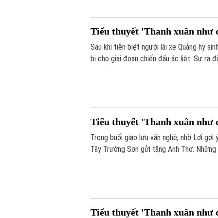
Tiểu thuyết 'Thanh xuân như c
Sau khi tiễn biệt người lái xe Quảng hy s
bị cho giai đoạn chiến đấu ác liệt. Sự ra
đúc quyết tâm chiến đấu trong Lợi. Tại đâ
thắt chặt thêm tình đoàn kết keo sơn nơi 
Tiểu thuyết 'Thanh xuân như c
Trong buổi giao lưu văn nghệ, nhờ Lợi gợ
Tây Trường Sơn gửi tặng Anh Thơ. Những v
tiếng reo hò gán ghép đầy hào hứng của đ
Tiểu thuyết 'Thanh xuân như c