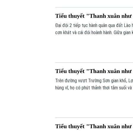
Tiểu thuyết "Thanh xuân như c
Đại đội 2 tiếp tục hành quân qua đất Lào
cơn khát và cái đói hoành hành. Giữa gian
bàng hoàng phát hiện một hang động đầy 
Tiểu thuyết "Thanh xuân như c
Trên đường vượt Trường Sơn gian khổ, Lợi 
hùng vĩ, họ có phút thảnh thơi tắm suối 
tình cảm, ấm áp giữa bão lửa chiến tranh.
Tiểu thuyết "Thanh xuân như c