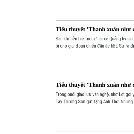
và được Lữ đoàn trưởng trực tiếp đến bi
Tiểu thuyết 'Thanh xuân như c
Sau khi tiễn biệt người lái xe Quảng hy s
bị cho giai đoạn chiến đấu ác liệt. Sự ra
đúc quyết tâm chiến đấu trong Lợi. Tại đâ
thắt chặt thêm tình đoàn kết keo sơn nơi 
Tiểu thuyết 'Thanh xuân như c
Trong buổi giao lưu văn nghệ, nhờ Lợi gợ
Tây Trường Sơn gửi tặng Anh Thơ. Những v
tiếng reo hò gán ghép đầy hào hứng của đ