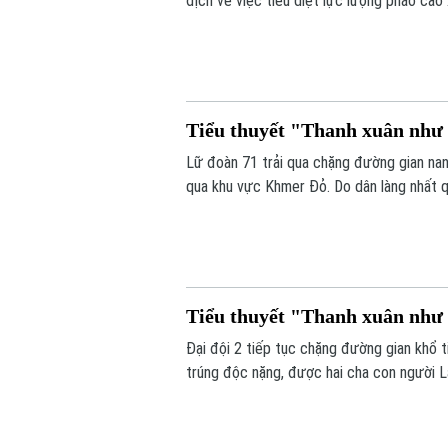
địch về việc tiêu diệt lực lượng pháo cao x
lạc quan, nghĩa tình đồng đội và niềm tin
Tiểu thuyết "Thanh xuân như c
Lữ đoàn 71 trải qua chặng đường gian nan
qua khu vực Khmer Đỏ. Do dân làng nhất q
chặt cây, đóng cọc vượt đầm lầy, gồng mì
Tiểu thuyết "Thanh xuân như c
Đại đội 2 tiếp tục chặng đường gian khổ t
trúng độc nặng, được hai cha con người L
hỏng kim phun xe kéo pháo, khiến cả nhóm