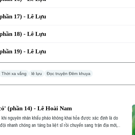
(phần 17) - Lê Lựu
(phần 18) - Lê Lựu
(phần 19) - Lê Lựu
Thời xa vắng
lê lựu
Đọc truyện Đêm khuya
ỏ' (phần 14) - Lê Hoài Nam
n khi nguyên nhân khẩu pháo không khai hỏa được xác định là do
đội nhanh chóng an táng ba liệt sĩ rồi chuyển sang trận địa mới,
n sang ngắm bắn trực tiếp. Nhờ đó, đơn vị bắn rơi máy bay địch