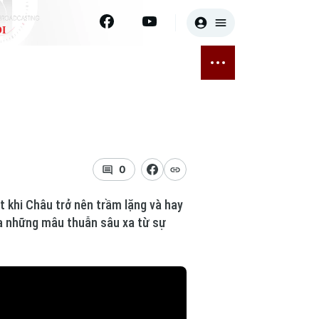
I
E
THỂ THAO
GIẢI TRÍ
ĐÃ PHÁT SÓNG
Bóng đá
Tin tức
ỡng
Quần vợt
Sao
sức khỏe
Golf
Điện ảnh
0
Thời trang
 khi Châu trở nên trầm lặng và hay
ra những mâu thuẫn sâu xa từ sự
Âm nhạc