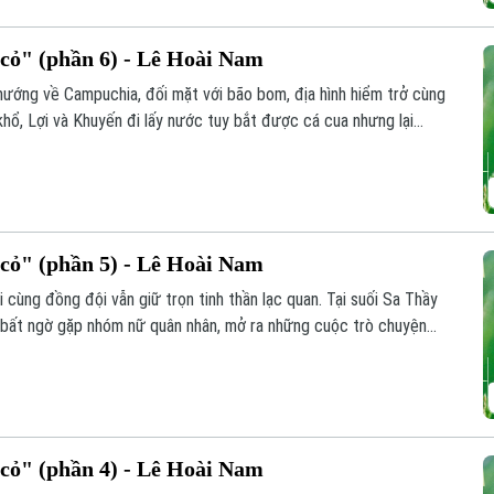
ỏ" (phần 6) - Lê Hoài Nam
 hướng về Campuchia, đối mặt với bão bom, địa hình hiểm trở cùng
 khổ, Lợi và Khuyến đi lấy nước tuy bắt được cá cua nhưng lại
xương người.
ỏ" (phần 5) - Lê Hoài Nam
cùng đồng đội vẫn giữ trọn tinh thần lạc quan. Tại suối Sa Thầy
và bất ngờ gặp nhóm nữ quân nhân, mở ra những cuộc trò chuyện
ỏ" (phần 4) - Lê Hoài Nam