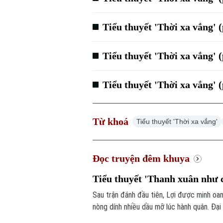
Tiểu thuyết 'Thời xa vắng' 
Tiểu thuyết 'Thời xa vắng' 
Tiểu thuyết 'Thời xa vắng' 
Từ khoá
Tiểu thuyết 'Thời xa vắng'
Đọc truyện đêm khuya
Tiểu thuyết 'Thanh xuân như c
Sau trận đánh đầu tiên, Lợi được minh oa
nòng dính nhiều dầu mỡ lúc hành quân. Đại 
chủ động đổi chiến thuật: bỏ radar, chuyể