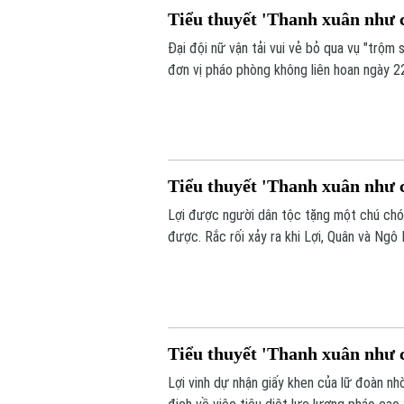
Tiểu thuyết 'Thanh xuân như c
Đại đội nữ vận tải vui vẻ bỏ qua vụ "trộm
đơn vị pháo phòng không liên hoan ngày 2
không khí tập luyện hăng hái, tình cảm l
đồng đội tích cực vun vén.
Tiểu thuyết 'Thanh xuân như c
Lợi được người dân tộc tặng một chú chó 
được. Rắc rối xảy ra khi Lợi, Quân và Ngô
đổi lấy gà như lần trước nhưng bị Thiếu ú
nặng, đơn vị nữ lại đưa ra một thử thách 
Tiểu thuyết 'Thanh xuân như c
Lợi vinh dự nhận giấy khen của lữ đoàn nhờ