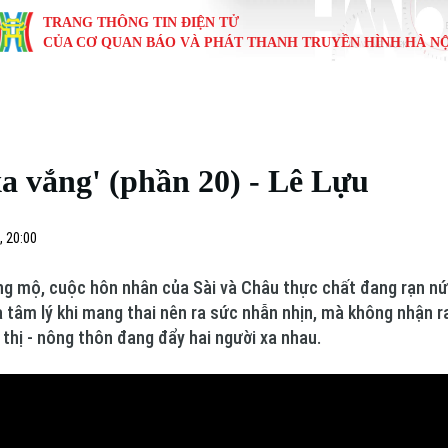
TRANG THÔNG TIN ĐIỆN TỬ
CỦA CƠ QUAN BÁO VÀ PHÁT THANH TRUYỀN HÌNH HÀ NỘ
KINH TẾ
NHÀ ĐẤT
TÀU VÀ XE
GIÁO DỤC
VĂN HÓA
SỨC KHỎ
i
Tin tức
Tin tức
Ô tô
Tin tức
Tin tức
Y tế
xa vắng' (phần 20) - Lê Lựu
ự
Cafe sáng
Đầu tư
Tàu
Tuyển sinh
Làng nghề
Dinh dư
Nội
Tài chính Ngân hàng
Căn hộ
Xe máy
Hướng nghiệp
Di tích
Tư vấn 
, 20:00
iệt 4 phương
Doanh nghiệp
Đất đai
Thị trường
g mộ, cuộc hôn nhân của Sài và Châu thực chất đang rạn nứt
à tâm lý khi mang thai nên ra sức nhẫn nhịn, mà không nhận 
Kinh nghiệm
Đánh giá
 thị - nông thôn đang đẩy hai người xa nhau.