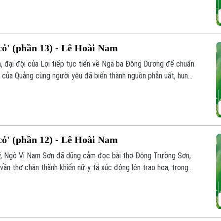
ểu dương, động viên.
ỏ' (phần 13) - Lê Hoài Nam
inh, đại đội của Lợi tiếp tục tiến về Ngã ba Đông Dương để chuẩn
 đi của Quảng cùng người yêu đã biến thành nguồn phẫn uất, hun
y, buổi giao lưu giữa bộ đội ba nước Việt - Lào - Campuchia đã
chiến trường.
ỏ' (phần 12) - Lê Hoài Nam
i ý, Ngô Vi Nam Sơn đã dũng cảm đọc bài thơ Đông Trường Sơn,
ần thơ chân thành khiến nữ y tá xúc động lên trao hoa, trong
ồng đội hai đơn vị.