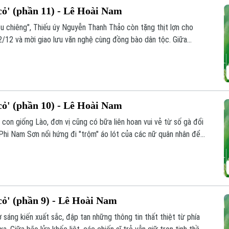
ỏ' (phần 11) - Lê Hoài Nam
 su chiêng", Thiếu úy Nguyễn Thanh Thảo còn tặng thịt lợn cho
2/12 và mời giao lưu văn nghệ cùng đồng bào dân tộc. Giữa
ứa đôi giữa Ngô Vi Nam Sơn và y tá Hà Thị Anh Thơ cũng được
ỏ' (phần 10) - Lê Hoài Nam
con giống Lào, đơn vị cũng có bữa liên hoan vui vẻ từ số gà đổi
 Phi Nam Sơn nổi hứng đi "trộm" áo lót của các nữ quân nhân để
y Nguyễn Thanh Thảo bắt quả tang. Tuy nhiên, thay vì xử phạt
vô cùng đặc biệt.
ỏ' (phần 9) - Lê Hoài Nam
 sáng kiến xuất sắc, đập tan những thông tin thất thiệt từ phía