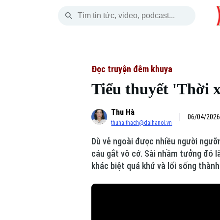
Thứ Sáu
THỜI SỰ
HÀ NỘI
THẾ GIỚI
07 Tháng 08, 2026
Hà Nội
Nhịp sống Hà Nộ
Tin tức
Đọc truyện đêm khuya
Tiểu thuyết 'Thời 
Chính trị
Người Hà Nội
Quân s
Thu Hà
Xã hội
Khoảnh khắc Hà 
Hồ sơ
06/04/2026
thuha.thach@daihanoi.vn
An ninh trật tự
Ẩm thực
Người V
Dù vẻ ngoài được nhiều người ngưỡn
cáu gắt vô cớ. Sài nhầm tưởng đó l
Công nghệ
khác biệt quá khứ và lối sống thành