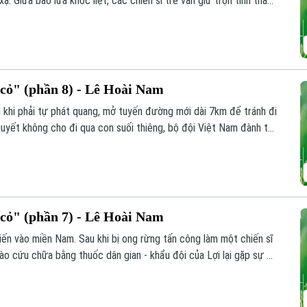
ạ. Giữa bão lửa khốc liệt, các chiến sĩ trẻ vẫn giữ trọn tinh thần
 mãnh liệt cho đến ngày đất nước hoàn toàn thống nhất.
ỏ" (phần 8) - Lê Hoài Nam
 khi phải tự phát quang, mở tuyến đường mới dài 7km để tránh đi
uyết không cho đi qua con suối thiêng, bộ đội Việt Nam đành tự
nh chống chọi với rắn độc, côn trùng và bệnh tật nguy hiểm.
ỏ" (phần 7) - Lê Hoài Nam
iến vào miền Nam. Sau khi bị ong rừng tấn công làm một chiến sĩ
ào cứu chữa bằng thuốc dân gian - khẩu đội của Lợi lại gặp sự cố
 đành mắc kẹt giữa rừng sâu.