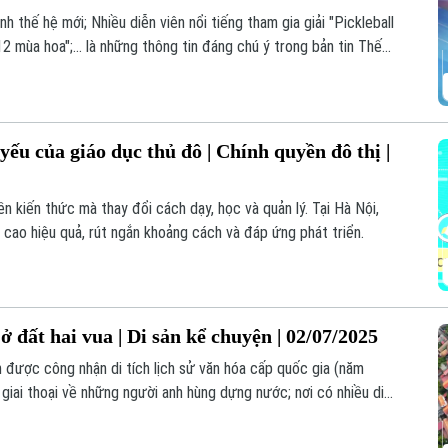
h thế hệ mới; Nhiều diễn viên nổi tiếng tham gia giải "Pickleball
2 mùa hoa";... là những thông tin đáng chú ý trong bản tin Thế
ếu của giáo dục thủ đô | Chính quyền đô thị |
ền kiến thức mà thay đổi cách dạy, học và quản lý. Tại Hà Nội,
 cao hiệu quả, rút ngắn khoảng cách và đáp ứng phát triển.
 đất hai vua | Di sản kể chuyện | 02/07/2025
 được công nhận di tích lịch sử văn hóa cấp quốc gia (năm
ới giai thoại về những người anh hùng dựng nước; nơi có nhiều di
ệ thuật.