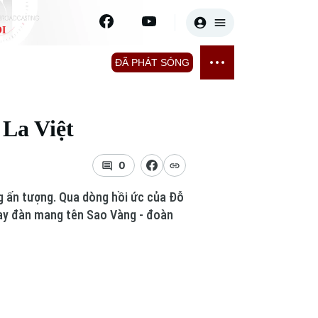
I
E
THỂ THAO
GIẢI TRÍ
ĐÃ PHÁT SÓNG
Bóng đá
Tin tức
 La Việt
ỡng
Quần vợt
Sao
sức khỏe
Golf
Điện ảnh
0
ng ấn tượng. Qua dòng hồi ức của Đỗ
Thời trang
tay đàn mang tên Sao Vàng - đoàn
Âm nhạc