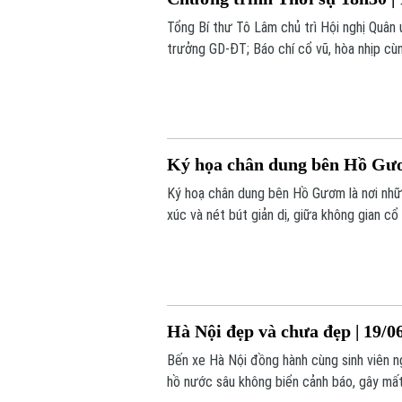
Tổng Bí thư Tô Lâm chủ trì Hội nghị Quân
trưởng GD-ĐT; Báo chí cổ vũ, hòa nhịp cùn
chương trình Thời sự 18h30 hôm nay.
Ký họa chân dung bên Hồ Gươm
Ký hoạ chân dung bên Hồ Gươm là nơi nhữ
xúc và nét bút giản dị, giữa không gian cổ 
Hà Nội đẹp và chưa đẹp | 19/0
Bến xe Hà Nội đồng hành cùng sinh viên n
hồ nước sâu không biển cảnh báo, gây mất 