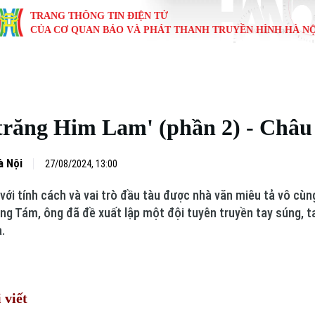
TRANG THÔNG TIN ĐIỆN TỬ
CỦA CƠ QUAN BÁO VÀ PHÁT THANH TRUYỀN HÌNH HÀ NỘ
KINH TẾ
NHÀ ĐẤT
TÀU VÀ XE
GIÁO DỤC
VĂN HÓA
SỨC KHỎ
i
Tin tức
Tin tức
Ô tô
Tin tức
Tin tức
Y tế
 trăng Him Lam' (phần 2) - Châu
ự
Cafe sáng
Đầu tư
Tàu
Tuyển sinh
Làng nghề
Dinh dư
Nội
Tài chính Ngân hàng
Căn hộ
Xe máy
Hướng nghiệp
Di tích
Tư vấn 
à Nội
27/08/2024, 13:00
với tính cách và vai trò đầu tàu được nhà văn miêu tả vô cù
iệt 4 phương
Doanh nghiệp
Đất đai
Thị trường
ng Tám, ông đã đề xuất lập một đội tuyên truyền tay súng, 
.
Kinh nghiệm
Đánh giá
 viết