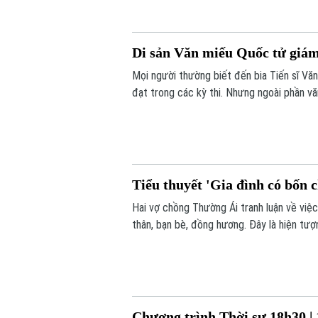
Di sản Văn miếu Quốc tử giám 
Mọi người thường biết đến bia Tiến sĩ Vă
đạt trong các kỳ thi. Nhưng ngoài phần vă
về văn hóa thẩm mỹ của người xưa.
Tiểu thuyết 'Gia đình có bốn 
Hai vợ chồng Thường Ái tranh luận về việ
thân, bạn bè, đồng hương. Đây là hiện tượ
các nền văn minh. Tuy nhiên, theo đà tiến
dựa vào quan hệ hay huyết thống.
Chương trình Thời sự 18h30 | 