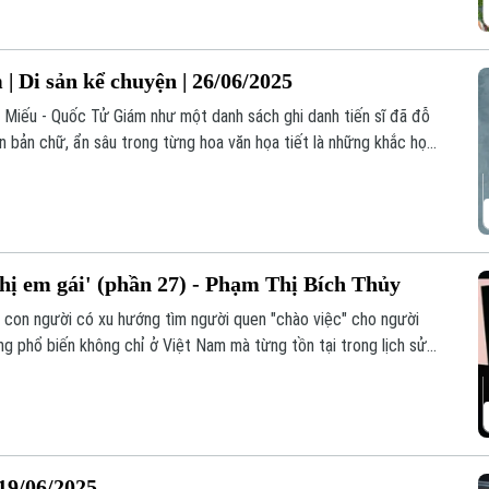
| Di sản kể chuyện | 26/06/2025
n Miếu - Quốc Tử Giám như một danh sách ghi danh tiến sĩ đã đỗ
n bản chữ, ẩn sâu trong từng hoa văn họa tiết là những khắc họa
chị em gái' (phần 27) - Phạm Thị Bích Thủy
c con người có xu hướng tìm người quen "chào việc" cho người
ng phổ biến không chỉ ở Việt Nam mà từng tồn tại trong lịch sử
 hóa xã hội, công việc thường lựa chọn người có năng lực thay vì
19/06/2025