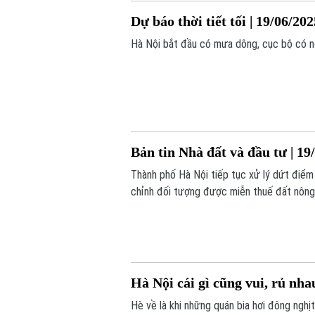
Dự báo thời tiết tối | 19/06/20
Hà Nội bắt đầu có mưa dông, cục bộ có nơ
Bản tin Nhà đất và đầu tư | 19
Thành phố Hà Nội tiếp tục xử lý dứt điểm
chỉnh đối tượng được miễn thuế đất nông 
nội dung đáng chú ý trong Bản tin Nhà đấ
Hà Nội cái gì cũng vui, rủ nha
Hè về là khi những quán bia hơi đông nghịt