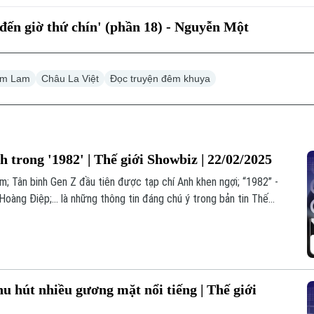
 đến giờ thứ chín' (phần 18) - Nguyễn Một
im Lam
Châu La Việt
Đọc truyện đêm khuya
h trong '1982' | Thế giới Showbiz | 22/02/2025
m; Tân binh Gen Z đầu tiên được tạp chí Anh khen ngợi; “1982” -
oàng Điệp;... là những thông tin đáng chú ý trong bản tin Thế
hu hút nhiều gương mặt nổi tiếng | Thế giới