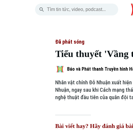
Thứ Sáu
THỜI SỰ
HÀ NỘI
THẾ GIỚI
07 Tháng 08, 2026
Hà Nội
Nhịp sống Hà Nộ
Tin tức
Đã phát sóng
Tiểu thuyết 'Vầng
Chính trị
Người Hà Nội
Quân s
Xã hội
Khoảnh khắc Hà 
Hồ sơ
Báo và Phát thanh Truyền hình H
Nhân vật chính Đỗ Nhuận xuất hiện 
An ninh trật tự
Ẩm thực
Người V
Nhuận, ngay sau khi Cách mạng thá
nghệ thuật đầu tiên của quân đội ta
Công nghệ
Bài viết hay? Hãy đánh giá bài