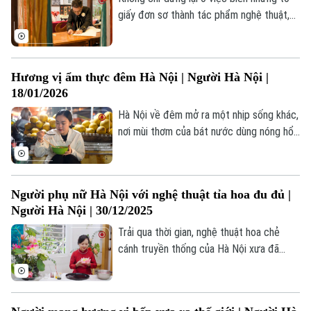
giấy đơn sơ thành tác phẩm nghệ thuật,
anh Đào Cương Quyết đã định hình phong
cách origami riêng biệt, thấm đẫm sự kỹ
tính và chất hào hoa của người Hà Nội.
Hương vị ẩm thực đêm Hà Nội | Người Hà Nội |
18/01/2026
Hà Nội về đêm mở ra một nhịp sống khác,
nơi mùi thơm của bát nước dùng nóng hổi,
tiếng gọi nhau í ới bên quán nhỏ, hay một
góc cà phê sáng đèn… tạo nên không gian
ẩm thực đêm riêng biệt.
Người phụ nữ Hà Nội với nghệ thuật tỉa hoa đu đủ |
Người Hà Nội | 30/12/2025
Trải qua thời gian, nghệ thuật hoa chẻ
cánh truyền thống của Hà Nội xưa đã
được hồi sinh với nhiều ý tưởng độc đáo
một phần nhờ vào sự tâm huyết và khéo
léo của nghệ nhân Nguyễn Thị Thu.