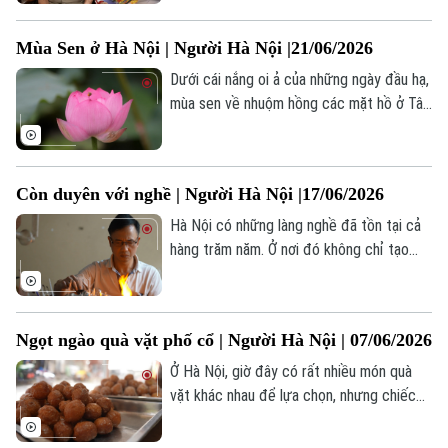
Quần vợt
động, trò chuyện; để bắt đầu và kết thúc
Tin tức
Đã phát sóng
một ngày bằng tiếng cười và niềm hạnh
Mùa Sen ở Hà Nội | Người Hà Nội |21/06/2026
Golf
phúc. Đằng sau những tiếng cười và niềm
Sao
hạnh phúc ấy là những con người đã dành
Dưới cái nắng oi ả của những ngày đầu hạ,
nhiều năm âm thầm lan tỏa tinh thần lạc
mùa sen về nhuộm hồng các mặt hồ ở Tây
Điện ảnh
quan, sống vui.
Hồ khiến nơi đây trở thành một không
gian văn hóa sống động trong cuộc sống
Thời trang
của người Hà Nội.
Còn duyên với nghề | Người Hà Nội |17/06/2026
Âm nhạc
Hà Nội có những làng nghề đã tồn tại cả
hàng trăm năm. Ở nơi đó không chỉ tạo
sinh kế cho hàng vạn lao động, mà còn
góp phần phát triển kinh tế, du lịch và văn
hóa địa phương.
Ngọt ngào quà vặt phố cổ | Người Hà Nội | 07/06/2026
Ở Hà Nội, giờ đây có rất nhiều món quà
vặt khác nhau để lựa chọn, nhưng chiếc
bánh rán truyền thống thì vẫn luôn được
nhiều người Hà Nội yêu thích bởi hương vị