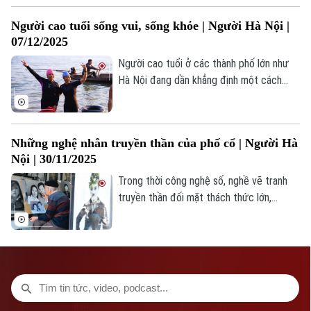
Nội, trở thành thủ khoa nhiều tuổi nhất
CỦA CƠ QUAN BÁO VÀ PHÁT THANH TRUYỀN HÌNH HÀ NỘI
Người cao tuổi sống vui, sống khỏe | Người Hà Nội |
trong đợt vinh danh lần này.
Số 3-5 Huỳnh Thúc Kháng-Phường Láng-Hà Nội
07/12/2025
Giám đốc: VŨ MINH TUẤN
Người cao tuổi ở các thành phố lớn như
Hà Nội đang dần khẳng định một cách
Phó Giám đốc: Nguyễn Kim Khiêm, Nguyễn Minh Đức, Nguyễn Thành Lợi
sống khác: sống vui, sống khỏe và sống
có ích. Họ không chỉ chăm sóc sức khỏe
thể chất mà còn chủ động tham gia các
Những nghệ nhân truyền thần của phố cổ | Người Hà
hoạt động văn hóa, thể thao, sinh hoạt
Nội | 30/11/2025
cộng đồng, góp phần làm phong phú đời
sống tinh thần.
Trong thời công nghệ số, nghề vẽ tranh
truyền thần đối mặt thách thức lớn,
nhưng mỗi bức tranh chứa ký ức, cảm xúc
riêng; chỉ những nghệ nhân tâm huyết mới
dẫn lối nghệ thuật truyền thần phố cổ
bước sang trang mới.