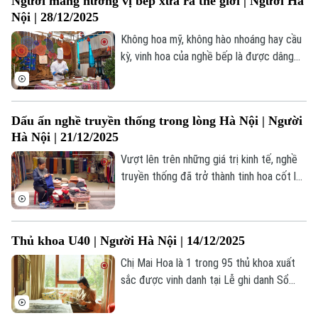
Người mang hương vị bếp xưa ra thế giới | Người Hà
Nội | 28/12/2025
Không hoa mỹ, không hào nhoáng hay cầu
kỳ, vinh hoa của nghề bếp là được dâng
cho đời những món ăn ngon, được mang
lòng yêu nước, lòng tự tôn dân tộc và tinh
thần hiếu khách giới thiệu tới bạn bè khắp
Dấu ấn nghề truyền thống trong lòng Hà Nội | Người
5 châu. Nghệ nhân bếp Đặng Đình Mạnh
Hà Nội | 21/12/2025
đã làm điều đó bằng tất cả lòng chân
thành.
Vượt lên trên những giá trị kinh tế, nghề
truyền thống đã trở thành tinh hoa cốt lõi,
là dòng chảy kiến tạo nên nền tảng văn
hóa và phong cách của đất Tràng An.
Chính những nghề truyền thống ấy được
Thủ khoa U40 | Người Hà Nội | 14/12/2025
người Hà Nội nâng niu, gìn giữ như báu vật
của gia đình, giúp lưu giữ trọn vẹn nét
Chị Mai Hoa là 1 trong 95 thủ khoa xuất
Bản quyền thuộc về Cơ quan Báo và Phát thanh Truyền hình Hà Nội Giấy
đẹp truyền thống giữa đời sống đương
sắc được vinh danh tại Lễ ghi danh Sổ
phép số: Số 63/GP-TTDT, cấp ngày 10/05/2023
đại.
vàng Thủ khoa xuất sắc tốt nghiệp các
TRANG THÔNG TIN ĐIỆN TỬ
trường đại học, học viện trên địa bàn Hà