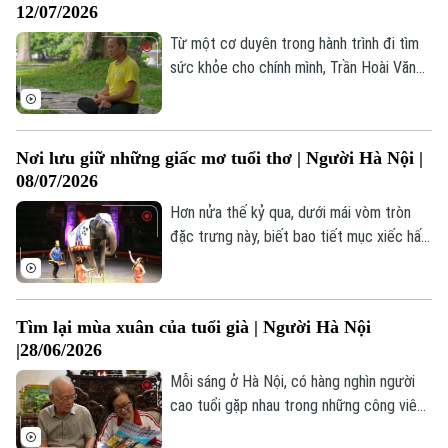
Tin tức
Kinh tế
12/07/2026
cả số phận với con người nơi đây
An ninh trật tự
Khoảnh khắc Hà Nội
Từ một cơ duyên trong hành trình đi tìm
Quân sự
Tin tức
Nhà đất
sức khỏe cho chính mình, Trần Hoài Văn
Công nghệ
Ẩm thực
đã đến với khí đạo Himalaya và đưa
Hồ sơ
Cafe sáng
phương pháp tập luyện này đến với nhiều
Tin tức
Tàu và Xe
người ở Việt Nam.
Người Việt 4 phương
Tài chính Ngân hàng
Nơi lưu giữ những giấc mơ tuổi thơ | Người Hà Nội |
Đầu tư
Ô tô
08/07/2026
Giáo dục
Doanh nghiệp
Căn hộ
Hơn nửa thế kỷ qua, dưới mái vòm tròn
Tàu
Tin tức
đặc trưng này, biết bao tiết mục xiếc hấp
Văn hóa
Đất đai
dẫn vẫn luôn là sợi dây kết nối các thế hệ
Xe máy
Tuyển sinh
người Hà Nội bằng những tiếng cười, niềm
Tin tức
Sức khỏe
Kinh nghiệm
vui và cả những giấc mơ không bao giờ
Thị trường
Tìm lại mùa xuân của tuổi già | Người Hà Nội
Hướng nghiệp
kết thúc.
Làng nghề
Y tế
|28/06/2026
Thể thao
Đánh giá
Mỗi sáng ở Hà Nội, có hàng nghìn người
Di tích
Dinh dưỡng
cao tuổi gặp nhau trong những công viên,
Bóng đá
Giải trí
sân chơi, quảng trường… Họ đến để vận
Tư vấn sức khỏe