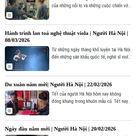
của những nỗi lo và những cuộc chiến với
bệnh tật. Nhưng với những bác sĩ, đó còn
là nơi mỗi ngày đều có những mầm sống
được gìn giữ, những hy vọng được thắp
Hành trình lan toả nghệ thuật viola | Người Hà Nội |
lên.
08/03/2026
Từ những ngày tháng khổ luyện tại Hà Nội
đến những sân khấu quốc tế, nghệ sĩ viola
Nguyễn Nguyệt Thu đang từng ngày gieo
những hạt mầm âm thanh mới, với mong
muốn đưa viola ra khỏi vị trí phụ trợ, đặt
Du xuân năm mới| Người Hà Nội | 22/02/2026
nó vào trung tâm của sáng tạo thính
phòng.
Tết của người Hà Nội hôm nay không
đóng khung trong khuôn mẫu cũ. Tết nay
đi ra phố, bước vào không gian sáng tạo,
gặp gỡ những sắc màu văn hoá khác
nhưng vẫn giữ những nghi lễ quen thuộc –
Ngày đầu năm mới | Người Hà Nội | 20/02/2026
đi lễ, xin chữ, du xuân, chụp ảnh, sum vầy.