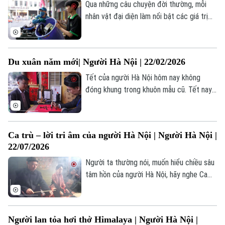
Qua những câu chuyện đời thường, mỗi
nhân vật đại diện làm nổi bật các giá trị
của trách nhiệm, sự tận tâm và văn hóa
lao động – những yếu tố âm thầm tạo nên
bản sắc của một Hà Nội hiện đại.
Du xuân năm mới| Người Hà Nội | 22/02/2026
Tết của người Hà Nội hôm nay không
đóng khung trong khuôn mẫu cũ. Tết nay
đi ra phố, bước vào không gian sáng tạo,
gặp gỡ những sắc màu văn hoá khác
Chuyên mục
nhưng vẫn giữ những nghi lễ quen thuộc –
Ca trù – lời tri âm của người Hà Nội | Người Hà Nội |
đi lễ, xin chữ, du xuân, chụp ảnh, sum vầy.
Thời sự
22/07/2026
Đó là một Tết vừa quen – vừa mới, phản
chiếu nhịp sống của một đô thị đang đổi
Người ta thường nói, muốn hiểu chiều sâu
Hà Nội
Hà Nội
thay.
tâm hồn của người Hà Nội, hãy nghe Ca
trù. Bởi từ thế kỷ mười chín đến đầu thế
Chính trị
kỷ hai mươi, thể loại âm nhạc này không
Nhịp sống Hà Nội
Thế giới
đứng ngoài dòng chảy cuộc sống, mà nó
Xã hội
Người lan tỏa hơi thở Himalaya | Người Hà Nội |
chọn đồng hành, chọn vui buồn và chung
Người Hà Nội