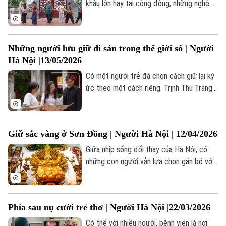
khấu lớn hay tại cộng đồng, những nghệ sĩ
tâm huyết vẫn miệt mài truyền lửa cho
thế hệ trẻ qua từng ánh mắt, điệu bộ và
lối hóa trang cầu kỳ.
Những người lưu giữ di sản trong thế giới số | Người
Theo dõi Hà Nội On
Hà Nội |13/05/2026
Có một người trẻ đã chọn cách giữ lại ký
ức theo một cách riêng. Trịnh Thu Trang,
một người con của phố cổ, đã dành nhiều
năm phục dựng và số hóa tranh Hàng
Trống, để những giá trị xưa có thể tiếp
Giữ sắc vàng ở Sơn Đồng | Người Hà Nội | 12/04/2026
tục sống trong đời sống hôm nay.
Giữa nhịp sống đổi thay của Hà Nội, có
những con người vẫn lựa chọn gắn bó với
một nghề thủ công truyền thống – không
chỉ để mưu sinh, mà để giữ lại một phần
ký ức văn hoá trong đời sống hôm nay.
Phía sau nụ cười trẻ thơ | Người Hà Nội |22/03/2026
Có thể với nhiều người, bệnh viện là nơi