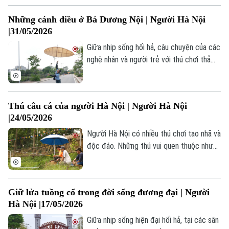
đặc trưng của nó. Có lẽ cũng bởi vậy mà
Những cánh diều ở Bá Dương Nội | Người Hà Nội
hàng chục năm đã trôi qua, những cửa
|31/05/2026
hàng bánh rán trên phố cũng chẳng thay
đổi là bao; những công thức vẫn được giữ
Giữa nhịp sống hối hả, câu chuyện của các
nguyên vẹn từ thế hệ này, sang thế hệ
nghệ nhân và người trẻ với thú chơi thả
khác.
diều tưởng như chỉ để khỏa lấp những giờ
phút rảnh rỗi, nhưng giờ đây lại đang
hướng đến cách tiếp cận mới trong phát
Thú câu cá của người Hà Nội | Người Hà Nội
triển du lịch trải nghiệm thông qua văn
|24/05/2026
hoá diều sáo, đã phần nào khắc hoạ hình
ảnh của một Hà Nội .
Người Hà Nội có nhiều thú chơi tao nhã và
độc đáo. Những thú vui quen thuộc nhưng
qua cách chơi của người Hà Nội lại mang
một nét rất riêng: điềm đạm, kiên nhẫn và
tinh tế. Câu cá là một trong số những thú
Giữ lửa tuồng cổ trong đời sống đương đại | Người
vui đó.
Hà Nội |17/05/2026
Giữa nhịp sống hiện đại hối hả, tại các sân