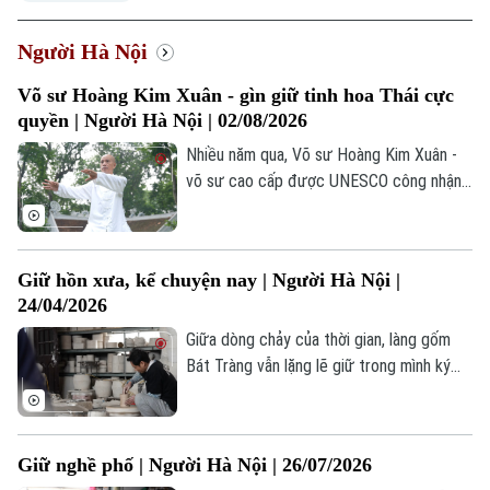
Người Hà Nội
Võ sư Hoàng Kim Xuân - gìn giữ tinh hoa Thái cực
quyền | Người Hà Nội | 02/08/2026
Nhiều năm qua, Võ sư Hoàng Kim Xuân -
võ sư cao cấp được UNESCO công nhận
đã bền bỉ truyền dạy Thái cực quyền tại
Hà Nội. Ông luôn gửi gắm triết lý "trong
quyền pháp có đạo pháp", giúp người học
Giữ hồn xưa, kể chuyện nay | Người Hà Nội |
không chỉ luyện thân mà còn rèn tâm, nuôi
24/04/2026
dưỡng sự kiên nhẫn, kỷ luật và tinh thần
hòa hợp với thiên nhiên.
Giữa dòng chảy của thời gian, làng gốm
Bát Tràng vẫn lặng lẽ giữ trong mình ký
ức của đất, của lửa và của những con
người không ngừng tìm cách kể lại câu
chuyện gốm bằng ngôn ngữ của thời đại.
Giữ nghề phố | Người Hà Nội | 26/07/2026