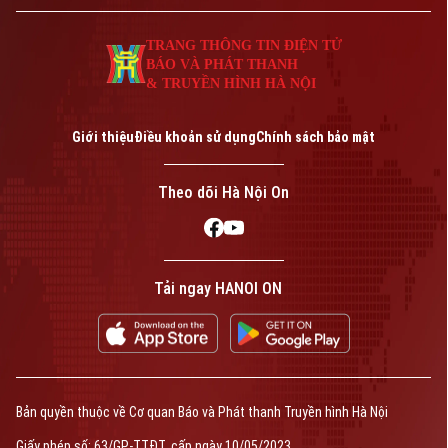
TRANG THÔNG TIN ĐIỆN TỬ
BÁO VÀ PHÁT THANH
& TRUYỀN HÌNH HÀ NỘI
Giới thiệu
Điều khoản sử dụng
Chính sách bảo mật
Theo dõi Hà Nội On
Tải ngay HANOI ON
Bản quyền thuộc về Cơ quan Báo và Phát thanh Truyền hình Hà Nội
Giấy phép số: 63/GP-TTĐT, cấp ngày 10/05/2023