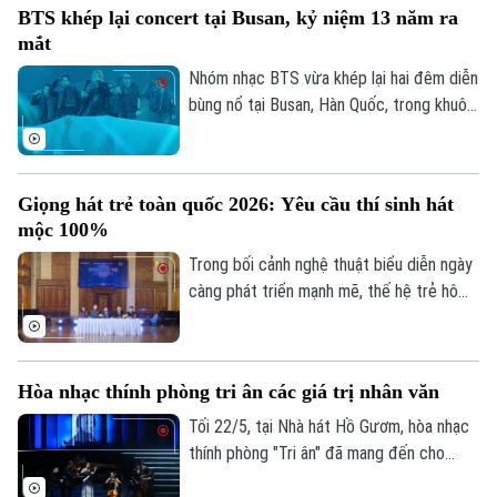
BTS khép lại concert tại Busan, kỷ niệm 13 năm ra
cầu kết nối cảm xúc, khơi dậy niềm tự hào
mắt
và khát vọng cống hiến của thế hệ trẻ
Việt Nam.
Nhóm nhạc BTS vừa khép lại hai đêm diễn
bùng nổ tại Busan, Hàn Quốc, trong khuôn
khổ chuyến lưu diễn thế giới ARIRANG
diễn ra đúng dịp kỷ niệm 13 năm ra mắt
của nhóm. Sự kiện đã thu hút hơn 220.000
Giọng hát trẻ toàn quốc 2026: Yêu cầu thí sinh hát
khán giả trực tiếp cùng hàng triệu người
mộc 100%
hâm mộ theo dõi trực tuyến trên toàn
cầu.
Trong bối cảnh nghệ thuật biểu diễn ngày
càng phát triển mạnh mẽ, thế hệ trẻ hôm
nay luôn khao khát được khẳng định cá
tính và theo đuổi đam mê âm nhạc của
riêng mình. Tiếp bước dòng chảy đó,
Hòa nhạc thính phòng tri ân các giá trị nhân văn
Cuộc thi Giọng hát trẻ toàn quốc năm
2026 đã được khởi động nhằm hướng tới
Tối 22/5, tại Nhà hát Hồ Gươm, hòa nhạc
mục tiêu phát hiện, bồi dưỡng và nâng
thính phòng "Tri ân" đã mang đến cho
tầm những tài năng thanh nhạc triển vọng
công chúng những thanh âm tinh tế và