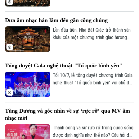
được xóa nhòa.
khánh thành Nhà hát Hồ Gươm
(09/7/2023 - 09/7/2026).
Đưa âm nhạc hàn lâm đến gần công chúng
Lần đầu tiên, Nhà Bát Giác trở thành sân
Theo dõi Hà Nội On
khấu của một chương trình giao hưởng
quốc tế, mở ra cách tiếp cận mới để đưa
âm nhạc hàn lâm đến gần hơn với công
chúng. Đây không chỉ là một sự kiện nghệ
Tổng duyệt Gala nghệ thuật "Tổ quốc bình yên"
thuật mà còn là cách Hà Nội làm mới
không gian văn hóa công cộng và khẳng
Tối 10/7, lễ tổng duyệt chương trình Gala
định hình ảnh thành phố sáng tạo.
nghệ thuật "Tổ quốc bình yên" với chủ đề
"Dòng chảy" đã diễn ra, hứa hẹn mang đến
những màn biểu diễn đặc sắc. Ủy viên
Trung ương Đảng, Thứ trưởng Bộ Công
Tùng Dương và góc nhìn về sự ‘rực rỡ’ qua MV âm
an, Thượng tướng Phạm Thế Tùng dự và
nhạc mới
chỉ đạo buổi tổng duyệt.
Thành công và sự rực rỡ trong cuộc sống
được định nghĩa như thế nào? Câu hỏi đầy