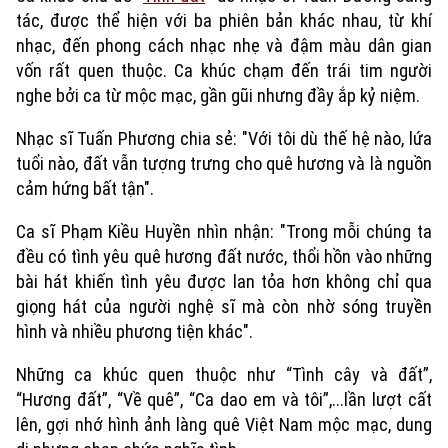
tác, được thể hiện với ba phiên bản khác nhau, từ khí
nhạc, đến phong cách nhạc nhẹ và đậm màu dân gian
vốn rất quen thuộc. Ca khúc chạm đến trái tim người
nghe bởi ca từ mộc mạc, gần gũi nhưng đầy ắp kỷ niệm.
Nhạc sĩ Tuấn Phương chia sẻ: "Với tôi dù thế hệ nào, lứa
tuổi nào, đất vẫn tượng trưng cho quê hương và là nguồn
cảm hứng bất tận".
Ca sĩ Phạm Kiều Huyền nhìn nhận: "Trong mỗi chúng ta
đều có tình yêu quê hương đất nước, thổi hồn vào những
bài hát khiến tình yêu được lan tỏa hơn không chỉ qua
giọng hát của người nghệ sĩ mà còn nhờ sóng truyền
Xu hướng
hình và nhiều phương tiện khác".
Những ca khúc quen thuộc như “Tình cây và đất”,
“Hương đất”, “Về quê”, “Ca dao em và tôi”,...lần lượt cất
lên, gợi nhớ hình ảnh làng quê Việt Nam mộc mạc, dung