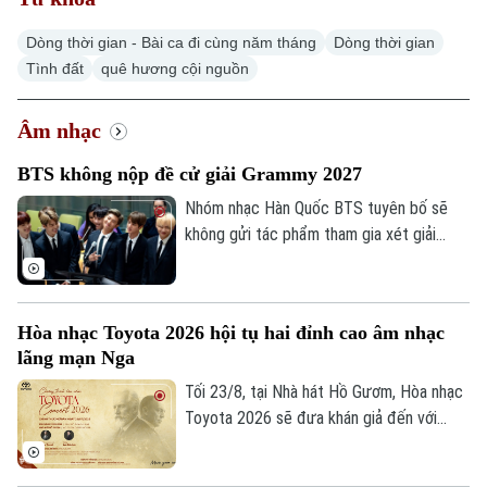
Dòng thời gian - Bài ca đi cùng năm tháng
Dòng thời gian
Tình đất
quê hương cội nguồn
Chuyên mục
Âm nhạc
Thời sự
BTS không nộp đề cử giải Grammy 2027
Nhóm nhạc Hàn Quốc BTS tuyên bố sẽ
Hà Nội
Hà Nội
không gửi tác phẩm tham gia xét giải
Grammy lần thứ 69, nhằm phản đối việc
Chính trị
Nhịp sống Hà Nội
Thế giới
Viện Hàn lâm Ghi âm Mỹ bổ sung hạng
mục mới dành riêng cho nhạc pop châu Á.
Xã hội
Người Hà Nội
Hòa nhạc Toyota 2026 hội tụ hai đỉnh cao âm nhạc
Tin tức
Kinh tế
lãng mạn Nga
An ninh trật tự
Khoảnh khắc Hà Nội
Tối 23/8, tại Nhà hát Hồ Gươm, Hòa nhạc
Quân sự
Tin tức
Nhà đất
Toyota 2026 sẽ đưa khán giả đến với
Công nghệ
Ẩm thực
Hồ sơ
những kiệt tác của âm nhạc lãng mạn Nga.
Cafe sáng
Tin tức
Dưới sự chỉ huy của nhạc trưởng Honna
Tàu và Xe