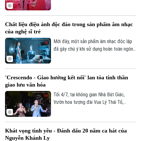
trăn trở này vừa được nam ca sĩ Tùng
Dương gửi gắm một cách sâu sắc thông
qua MV mới mang tên "Nếu cả đời không
Chất liệu điện ảnh độc đáo trong sản phẩm âm nhạc
rực rỡ thì sao?".
của nghệ sĩ trẻ
Mới đây, một sản phẩm âm nhạc độc lập
đã gây chú ý khi sử dụng hoàn toàn ngôn
ngữ điện ảnh trong cách kể chuyện. Với
sự tham gia của ê kíp làm phim chuyên
nghiệp, tác phẩm "Phan Thiet" của nam
'Crescendo - Giao hưởng kết nối' lan tỏa tinh thần
ca sĩ Kiey đã mang đến một không gian
giao lưu văn hóa
viễn tưởng êm dịu nhưng lôi cuốn, giống
như một thước phim ngắn.
Tối 4/7, tại không gian Nhà Bát Giác,
Vườn hoa tượng đài Vua Lý Thái Tổ,
chương trình hòa nhạc “Crescendo - Giao
hưởng kết nối” do UBND Thành phố chỉ
đạo, Sở Văn hóa và Thể thao Hà Nội chủ
Khát vọng tình yêu - Đánh dấu 20 năm ca hát của
trì tổ chức đã mang đến một bữa tiệc âm
Nguyễn Khánh Ly
nhạc giàu cảm xúc, thu hút đông đảo