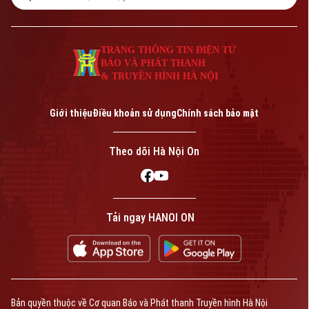
dân tộc, khơi dậy khát vọng phát triển đất
nước trong giai đoạn mới.
TRANG THÔNG TIN ĐIỆN TỬ
BÁO VÀ PHÁT THANH
& TRUYỀN HÌNH HÀ NỘI
Giới thiệu
Điều khoản sử dụng
Chính sách bảo mật
Theo dõi Hà Nội On
Tải ngay HANOI ON
Bản quyền thuộc về Cơ quan Báo và Phát thanh Truyền hình Hà Nội