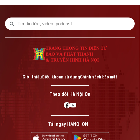
tương đương 51% kế hoạch năm 2026
được Đại hội đồng cổ đông thông qua.
TRANG THÔNG TIN ĐIỆN TỬ
BÁO VÀ PHÁT THANH
& TRUYỀN HÌNH HÀ NỘI
Giới thiệu
Điều khoản sử dụng
Chính sách bảo mật
Theo dõi Hà Nội On
Tải ngay HANOI ON