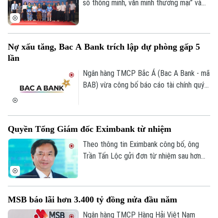
mở rộng thương mại điện tử, thanh toán
Liên hệ đường dây nóng (bấm để gọi)
số thông minh, văn minh thương mại” và
số và củng cố niềm tin thị trường.
“Tuyến đường Phan Xích thanh toán
Tòa soạn
Tòa soạn
không dùng tiền mặt”, góp phần thúc đẩy
0865.116.699 (hotline)
0865.116.699
chuyển đổi số trong hoạt động thương
Nợ xấu tăng, Bac A Bank trích lập dự phòng gấp 5
mại và từng bước xây dựng kinh tế số
lần
trên địa bàn.
Ngân hàng TMCP Bắc Á (Bac A Bank - mã
BAB) vừa công bố báo cáo tài chính quý
II/2026 với lợi nhuận trước thuế đạt 304
tỷ đồng, gần như đi ngang so với cùng kỳ
năm trước.
Quyền Tổng Giám đốc Eximbank từ nhiệm
Theo thông tin Eximbank công bố, ông
Trần Tấn Lộc gửi đơn từ nhiệm sau hơn
một năm đảm nhiệm cương vị Quyền Tổng
giám đốc, kể từ tháng 7/2025. Sau khi
ông Lộc rời vị trí, Ban điều hành Eximbank
MSB báo lãi hơn 3.400 tỷ đồng nửa đầu năm
còn 6 thành viên.
Ngân hàng TMCP Hàng Hải Việt Nam