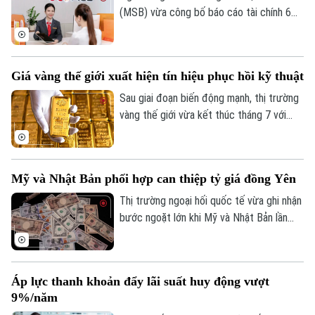
(MSB) vừa công bố báo cáo tài chính 6
tháng đầu năm 2026 với lợi nhuận trước
thuế đạt hơn 3.400 tỷ đồng. Tổng tài sản
của ngân hàng đạt gần 441.000 tỷ đồng,
Giá vàng thế giới xuất hiện tín hiệu phục hồi kỹ thuật
tăng hơn 8% so với cuối năm 2025.
Sau giai đoạn biến động mạnh, thị trường
vàng thế giới vừa kết thúc tháng 7 với
những tín hiệu phục hồi kỹ thuật đáng chú
ý. Dù giá thế giới vừa trải qua một phiên
giảm sâu, song các chuyên gia nhận định
Mỹ và Nhật Bản phối hợp can thiệp tỷ giá đồng Yên
kim loại quý đang dần hình thành nền giá
vững chắc, tạo tiền đề cho khả năng đảo
Thị trường ngoại hối quốc tế vừa ghi nhận
chiều trong trung hạn.
bước ngoặt lớn khi Mỹ và Nhật Bản lần
đầu tiên sau gần 30 năm phối hợp can
thiệp trực tiếp để hỗ trợ đồng Yên. Động
thái này diễn ra trong bối cảnh đồng nội
Áp lực thanh khoản đẩy lãi suất huy động vượt
tệ Nhật Bản liên tục suy yếu, đe dọa đến
9%/năm
ổn định kinh tế khu vực.