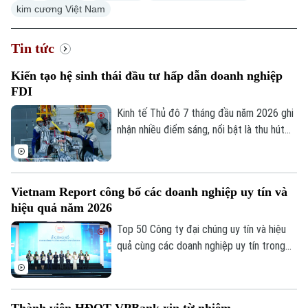
kim cương Việt Nam
Tin tức
Xu hướng
Kiến tạo hệ sinh thái đầu tư hấp dẫn doanh nghiệp
FDI
Kinh tế Thủ đô 7 tháng đầu năm 2026 ghi
nhận nhiều điểm sáng, nổi bật là thu hút
3.388 triệu USD vốn FDI, riêng tháng 7
đạt 133,2 triệu USD. Đáng chú ý, cơ cấu
FDI tiếp tục chuyển dịch theo hướng ưu
Vietnam Report công bố các doanh nghiệp uy tín và
tiên công nghệ cao, đổi mới sáng tạo,
hiệu quả năm 2026
dịch vụ số và R&D, giảm dần các dự án sử
dụng nhiều đất và lao động.
Top 50 Công ty đại chúng uy tín và hiệu
quả cùng các doanh nghiệp uy tín trong
lĩnh vực tài chính, ngân hàng, bảo hiểm và
công nghệ năm 2026 vừa được công bố
tại Hà Nội. Bảng xếp hạng nhằm ghi nhận
Thành viên HĐQT VPBank xin từ nhiệm