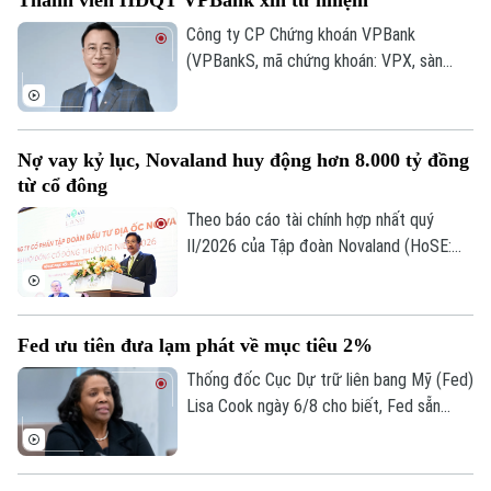
những doanh nghiệp có hiệu quả hoạt
động, năng lực quản trị, đổi mới và uy tín
Công ty CP Chứng khoán VPBank
trên thị trường.
(VPBankS, mã chứng khoán: VPX, sàn
HoSE) vừa công bố nhận được đơn từ
nhiệm của ông Nguyễn Lương Tân - thành
viên HĐQT.
Nợ vay kỷ lục, Novaland huy động hơn 8.000 tỷ đồng
từ cổ đông
Theo báo cáo tài chính hợp nhất quý
II/2026 của Tập đoàn Novaland (HoSE:
NVL), nợ phải trả tiếp tục chiếm gần 75%
tổng nguồn vốn, tăng lên 193.400 tỷ đồng
vào cuối quý II. Với số tiền dự kiến huy
Fed ưu tiên đưa lạm phát về mục tiêu 2%
động hơn 8.006 tỷ đồng, Novaland sẽ ưu
tiên 5.953 tỷ đồng để thanh toán các
Thống đốc Cục Dự trữ liên bang Mỹ (Fed)
khoản nợ, nghĩa vụ tài chính và các khoản
Lisa Cook ngày 6/8 cho biết, Fed sẵn
phải trả quá hạn của công ty.
sàng tăng lãi suất trở lại nếu lạm phát
không giảm theo kỳ vọng, nhấn mạnh ưu
tiên hiện nay vẫn là đưa lạm phát về mục