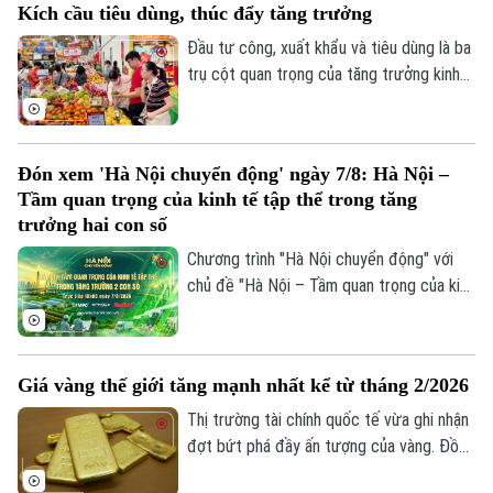
Kích cầu tiêu dùng, thúc đẩy tăng trưởng
tiêu 2%.
Đầu tư công, xuất khẩu và tiêu dùng là ba
trụ cột quan trọng của tăng trưởng kinh
tế. Trong bối cảnh Việt Nam đặt mục tiêu
tăng trưởng hai con số, việc thúc đẩy
sức mua trong nước thông qua các
Đón xem 'Hà Nội chuyển động' ngày 7/8: Hà Nội –
chương trình khuyến mãi, kích cầu tiêu
Tầm quan trọng của kinh tế tập thể trong tăng
dùng đang trở thành giải pháp quan trọng,
trưởng hai con số
vừa hỗ trợ doanh nghiệp mở rộng thị
Chương trình "Hà Nội chuyển động" với
trường, vừa tạo thêm động lực cho tăng
chủ đề "Hà Nội – Tầm quan trọng của kinh
trưởng kinh tế.
tế tập thể trong tăng trưởng hai con số"
sẽ phát sóng trực tiếp trên các nền tảng
của Cơ quan Báo và phát thanh, truyền
Giá vàng thế giới tăng mạnh nhất kể từ tháng 2/2026
hình Hà Nội vào 19h hôm nay, ngày 7/8.
Thị trường tài chính quốc tế vừa ghi nhận
đợt bứt phá đầy ấn tượng của vàng. Đồng
USD suy yếu, lợi suất trái phiếu Kho bạc