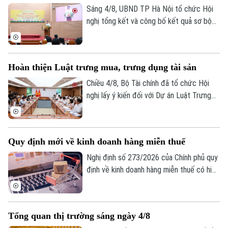
kinh tế năm 2026 thành phố tại Hội nghị
Sáng 4/8, UBND TP Hà Nội tổ chức Hội
tổng kết và công bố kết quả sơ bộ Tổng
nghị tổng kết và công bố kết quả sơ bộ
điều tra kinh tế năm 2026.
Tổng điều tra kinh tế năm 2026. Hội nghị
do Phó Chủ tịch UBND thành phố Nguyễn
Xuân Lưu, Trưởng Ban Chỉ đạo Tổng điều
Hoàn thiện Luật trưng mua, trưng dụng tài sản
tra kinh tế năm 2026 thành phố Hà Nội
chủ trì.
Chiều 4/8, Bộ Tài chính đã tổ chức Hội
nghị lấy ý kiến đối với Dự án Luật Trưng
mua, trưng dụng tài sản (sửa đổi), nhằm
hoàn thiện cơ sở pháp lý về huy động
nguồn lực trong các tình huống cấp bách,
Quy định mới về kinh doanh hàng miễn thuế
đồng thời bảo đảm tốt hơn quyền sở hữu
tài sản của tổ chức, cá nhân.
Nghị định số 273/2026 của Chính phủ quy
định về kinh doanh hàng miễn thuế có hiệu
lực thi hành kể từ ngày 21/8/2026. Một
trong những điểm mới đáng chú ý của
Nghị định này là quy định tạo thuận lợi cho
Tổng quan thị trường sáng ngày 4/8
người mua hàng miễn thuế thông qua việc