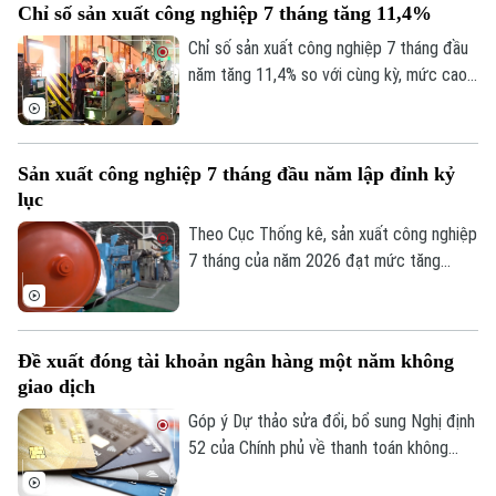
Chỉ số sản xuất công nghiệp 7 tháng tăng 11,4%
yêu cầu cấp thiết, quyết định năng lực
cạnh tranh của doanh nghiệp và của chính
Chỉ số sản xuất công nghiệp 7 tháng đầu
nền kinh tế Thủ đô.
năm tăng 11,4% so với cùng kỳ, mức cao
nhất trong nhiều năm trở lại đây. Kết quả
này cho thấy đà phục hồi và mở rộng sản
xuất tiếp tục được duy trì trên cả nước.
Sản xuất công nghiệp 7 tháng đầu năm lập đỉnh kỷ
lục
Theo Cục Thống kê, sản xuất công nghiệp
7 tháng của năm 2026 đạt mức tăng
11,4% so với cùng kỳ năm trước. Con số
này ghi nhận tốc độ tăng trưởng cao nhất
của giai đoạn này trong nhiều năm qua,
Đề xuất đóng tài khoản ngân hàng một năm không
phản ánh rõ nét đà phục hồi bền vững khi
giao dịch
so sánh với tốc độ tăng, giảm cùng kỳ của
giai đoạn 2019-2026.
Góp ý Dự thảo sửa đổi, bổ sung Nghị định
52 của Chính phủ về thanh toán không
dùng tiền mặt, nhiều ngân hàng đề xuất