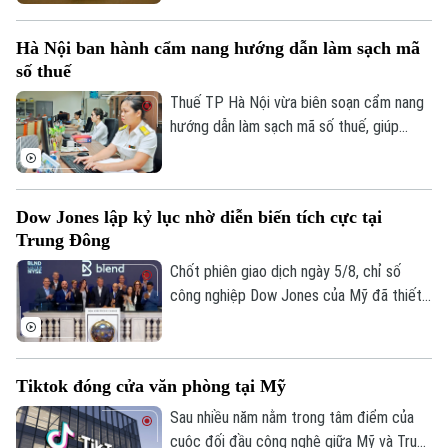
Mỹ giảm và những tín hiệu tích cực từ
các cuộc đàm phán giữa Mỹ và Iran được
Hà Nội ban hành cẩm nang hướng dẫn làm sạch mã
cho là các yếu tố làm thay đổi tâm lý của
số thuế
giới đầu tư.
Thuế TP Hà Nội vừa biên soạn cẩm nang
hướng dẫn làm sạch mã số thuế, giúp
Chuyên mục
người nộp thuế nhận biết trạng thái mã số
thuế, xử lý các trường hợp cần cập nhật
Thời sự
thông tin và hạn chế phát sinh vướng mắc
Dow Jones lập kỷ lục nhờ diễn biến tích cực tại
trong quá trình thực hiện nghĩa vụ thuế.
Hà Nội
Hà Nội
Trung Đông
Chốt phiên giao dịch ngày 5/8, chỉ số
Chính trị
Nhịp sống Hà Nội
Thế giới
công nghiệp Dow Jones của Mỹ đã thiết
lập mức cao kỷ lục mới nhờ những tín hiệu
Xã hội
Người Hà Nội
Tin tức
tiến triển hướng tới hòa bình tại khu vực
Kinh tế
An ninh trật tự
Trung Đông. Diễn biến này được kỳ vọng
Khoảnh khắc Hà Nội
Tiktok đóng cửa văn phòng tại Mỹ
Quân sự
sẽ giải tỏa bớt áp lực lạm phát toàn cầu.
Tin tức
Nhà đất
Công nghệ
Sau nhiều năm nằm trong tâm điểm của
Ẩm thực
Hồ sơ
cuộc đối đầu công nghệ giữa Mỹ và Trung
Cafe sáng