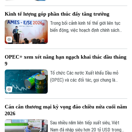
được đóng tài khoản thanh toán không
phát sinh giao dịch trong một năm.
Kinh tế lượng góp phần thúc đẩy tăng trưởng
Trong bối cảnh kinh tế thế giới liên tục
biến động, việc hoạch định chính sách
dựa trên dữ liệu và bằng chứng khoa học
ngày càng trở nên quan trọng. Đó cũng là
thông điệp xuyên suốt Hội nghị châu Á
OPEC+ xem xét nâng hạn ngạch khai thác dầu tháng
của Hiệp hội Kinh tế lượng khu vực Đông
9
Á và Đông Nam Á năm 2026 (AMES
2026), vừa bế mạc hôm nay tại Hà Nội
Tổ chức Các nước Xuất khẩu Dầu mỏ
sau ba ngày làm việc.
(OPEC) và các đối tác, gọi chung là
OPEC+, dự kiến sẽ tiếp tục nâng hạn
ngạch khai thác dầu trong tháng 9 tại
cuộc họp trực tuyến diễn ra vào tối 2/8.
Cán cân thương mại kỳ vọng đảo chiều nửa cuối năm
Động thái này diễn ra trong bối cảnh căng
2026
thẳng tại Trung Đông vẫn gây ra nhiều
gián đoạn đối với nguồn cung năng lượng
Sau nhiều năm liên tiếp xuất siêu, Việt
toàn cầu.
Nam đã nhập siêu hơn 20 tỷ USD trong