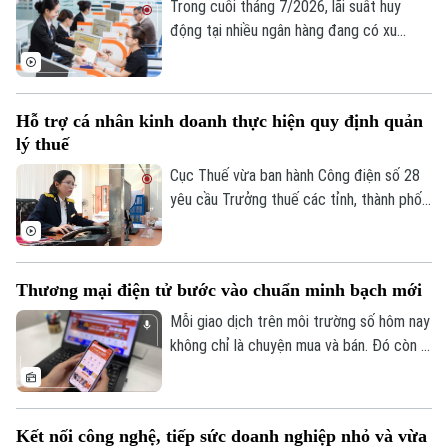
Trong cuối tháng 7/2026, lãi suất huy
động tại nhiều ngân hàng đang có xu
hướng tăng trở lại, thậm chí vượt 9%/năm
với các kỳ hạn và điều kiện đặc biệt. Diễn
biến này phản ánh áp lực cân đối nguồn
Hỗ trợ cá nhân kinh doanh thực hiện quy định quản
vốn trong bối cảnh tín dụng tăng nhanh
lý thuế
hơn huy động, thanh khoản hệ thống chịu
nhiều sức ép và nhu cầu vốn của nền kinh
Cục Thuế vừa ban hành Công điện số 28
tế tiếp tục gia tăng.
yêu cầu Trưởng thuế các tỉnh, thành phố
tập trung nguồn lực hỗ trợ hộ, cá nhân
kinh doanh thực hiện đúng các quy định
về quản lý thuế, bảo đảm người nộp thuế
Thương mại điện tử bước vào chuẩn minh bạch mới
hoàn thành đầy đủ nghĩa vụ theo quy định.
Mỗi giao dịch trên môi trường số hôm nay
không chỉ là chuyện mua và bán. Đó còn là
niềm tin của người tiêu dùng vào thông tin
sản phẩm, người bán, đơn vị vận chuyển,
phương thức thanh toán và cơ chế xử lý
Kết nối công nghệ, tiếp sức doanh nghiệp nhỏ và vừa
khi có tranh chấp. Luật Thương mại điện