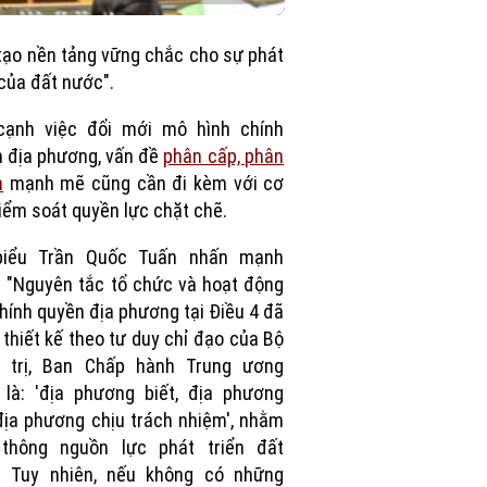
in-
Picture
tạo nền tảng vững chắc cho sự phát
 của đất nước".
cạnh việc đổi mới mô hình chính
 địa phương, vấn đề
phân cấp, phân
n
mạnh mẽ cũng cần đi kèm với cơ
iểm soát quyền lực chặt chẽ.
biểu Trần Quốc Tuấn nhấn mạnh
 "Nguyên tắc tổ chức và hoạt động
hính quyền địa phương tại Điều 4 đã
thiết kế theo tư duy chỉ đạo của Bộ
h trị, Ban Chấp hành Trung ương
là: 'địa phương biết, địa phương
địa phương chịu trách nhiệm', nhằm
 thông nguồn lực phát triển đất
. Tuy nhiên, nếu không có những