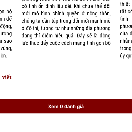
thiết
có tính ổn định lâu dài. Khi chưa thể đổi
ọn bộ
rất c
mới mô hình chính quyền ở nông thôn,
nh để
tình
chúng ta cần tập trung đổi mới mạnh mẽ
 động,
phươn
ở đô thị, tương tự như những địa phương
hương
của d
đang thí điểm hiệu quả. Đây sẽ là động
ại sao
nhằm
lực thúc đẩy cuộc cách mạng tinh gọn bộ
 vùng,
trong
hôn.
ủy qu
 viết
Xem 0 đánh giá