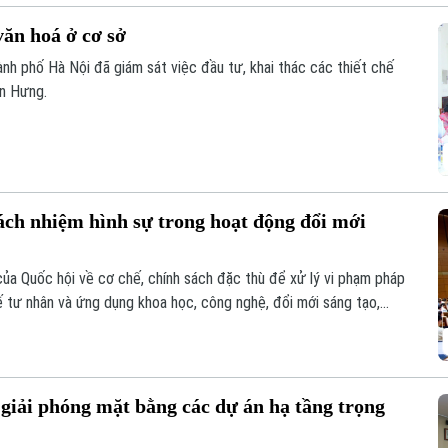
văn hoá ở cơ sở
nh phố Hà Nội đã giám sát việc đầu tư, khai thác các thiết chế
ến Hưng.
trách nhiệm hình sự trong hoạt động đổi mới
của Quốc hội về cơ chế, chính sách đặc thù để xử lý vi phạm pháp
 tế tư nhân và ứng dụng khoa học, công nghệ, đổi mới sáng tạo,
 rõ trách nhiệm của người đứng đầu và cơ chế loại trừ trách
 sinh rủi ro khách quan.
giải phóng mặt bằng các dự án hạ tầng trọng