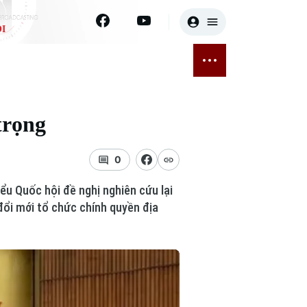
I
E
THỂ THAO
GIẢI TRÍ
ĐÃ PHÁT SÓNG
Bóng đá
Tin tức
trọng
ỡng
Quần vợt
Sao
sức khỏe
Golf
Điện ảnh
0
iểu Quốc hội đề nghị nghiên cứu lại
Thời trang
đổi mới tổ chức chính quyền địa
Âm nhạc