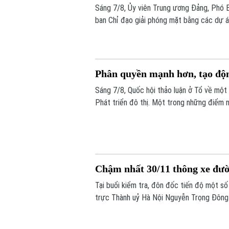
Sáng 7/8, Ủy viên Trung ương Đảng, Phó 
ban Chỉ đạo giải phóng mặt bằng các dự án
đạo nhằm rà soát, đánh giá tiến độ công t
điểm trên địa bàn thành phố.
Phân quyền mạnh hơn, tạo động
Sáng 7/8, Quốc hội thảo luận ở Tổ về một 
Phát triển đô thị. Một trong những điểm 
là cách tiếp cận mới: thay vì chờ Trung 
động cho địa phương, đi cùng trách nhiệm g
Chậm nhất 30/11 thông xe đư
Tại buổi kiểm tra, đôn đốc tiến độ một s
trực Thành uỷ Hà Nội Nguyễn Trọng Đông
tác giải phóng mặt bằng, phấn đấu thôn
đường Lê Đức Thọ trước ngày 30/11/20