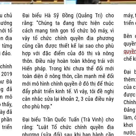
Current
Duration
ều chủ
Đại biểu Hà Sỹ Đồng (Quảng Trị) cho
máy, 
Time
hướng
rằng: "Chúng ta đang thực hiện cuộc
triển
ới tổ
cách mạng tinh gọn tổ chức bộ máy, vì
Bên 
n địa
vậy tổ chức chính quyền địa phương
quyền
 từng
cũng cần được thiết kế lại sao cho phù
quyề
i đảo.
hợp với đặc điểm của đô thị và nông
chế k
thôn. Điều này hoàn toàn không trái với
chính
Hiến pháp. Trong khi chưa thể đổi mới
Đại 
 2019
toàn diện ở nông thôn, cần mạnh mẽ đổi
thêm:
hư Đà
mới mô hình chính quyền ở đô thị để thúc
của c
ng đã
đẩy phát triển kinh tế. Vì vậy, tôi đề nghị
được 
ểm mô
cân nhắc sửa lại khoản 2, 3 của điều này
Chín
 thấy,
cho phù hợp."
Đảng 
này đã
làm, 
 phần
Đại biểu Trần Quốc Tuấn (Trà Vinh) cho
khơi
 triển
rằng: "Luật Tổ chức chính quyền địa
nước
phương (sửa đổi) sau khi ban hành cần