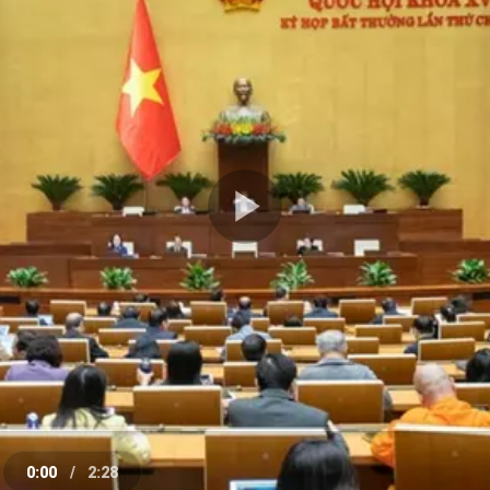
Play
Video
0:00
/
2:28
e