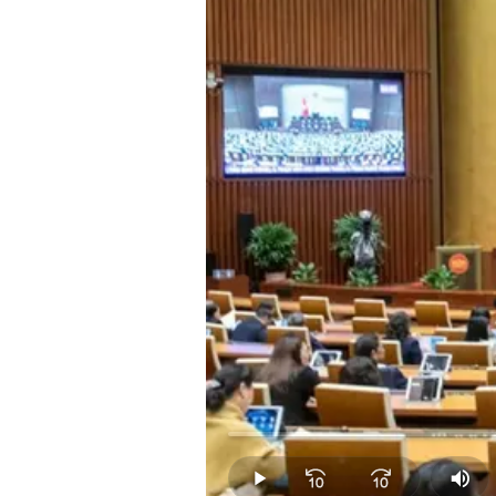
Loaded
:
0.00%
Play
Mut