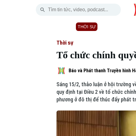
Thứ Sáu
THỜI SỰ
HÀ NỘI
THẾ GIỚI
07 Tháng 08, 2026
Hà Nội
Nhịp sống Hà Nộ
Tin tức
Thời sự
Tổ chức chính quy
Chính trị
Người Hà Nội
Quân s
Xã hội
Khoảnh khắc Hà 
Hồ sơ
Báo và Phát thanh Truyền hình H
Sáng 15/2, thảo luận ở hội trường v
An ninh trật tự
Ẩm thực
Người V
quy định tại Điều 2 về tổ chức chín
phương ở đô thị để thúc đẩy phát tr
Công nghệ
Skip Ad