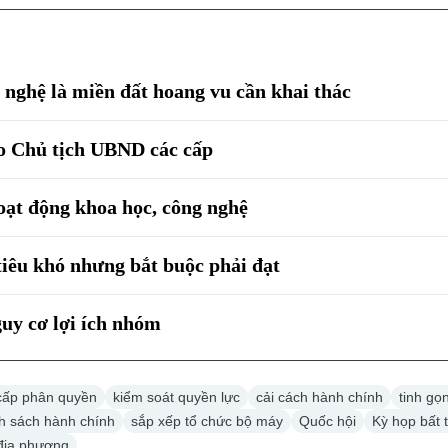
 nghệ là miền đất hoang vu cần khai thác
o Chủ tịch UBND các cấp
ạt động khoa học, công nghệ
iêu khó nhưng bắt buộc phải đạt
guy cơ lợi ích nhóm
cấp phân quyền
kiểm soát quyền lực
cải cách hành chính
tinh gọ
h sách hành chính
sắp xếp tổ chức bộ máy
Quốc hội
Kỳ họp bất
 địa phương