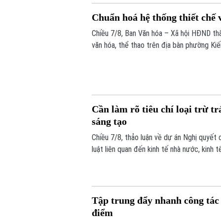
Chuẩn hoá hệ thống thiết chế 
Chiều 7/8, Ban Văn hóa – Xã hội HĐND thà
văn hóa, thể thao trên địa bàn phường Ki
Cần làm rõ tiêu chí loại trừ 
sáng tạo
Chiều 7/8, thảo luận về dự án Nghị quyết 
luật liên quan đến kinh tế nhà nước, kinh
chuyển đổi số, các đại biểu tập trung làm
nhiệm hình sự trong những trường hợp phát
Tập trung đẩy nhanh công tác 
điểm