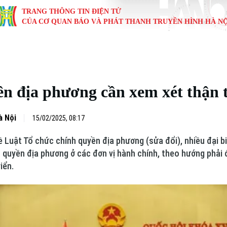
TRANG THÔNG TIN ĐIỆN TỬ
CỦA CƠ QUAN BÁO VÀ PHÁT THANH TRUYỀN HÌNH HÀ NỘ
KINH TẾ
NHÀ ĐẤT
TÀU VÀ XE
GIÁO DỤC
VĂN HÓA
SỨC KHỎ
i
Tin tức
Tin tức
Ô tô
Tin tức
Tin tức
Y tế
ền địa phương cần xem xét thận 
ự
Cafe sáng
Đầu tư
Tàu
Tuyển sinh
Làng nghề
Dinh dư
Nội
Tài chính Ngân hàng
Căn hộ
Xe máy
Hướng nghiệp
Di tích
Tư vấn 
à Nội
15/02/2025, 08:17
ề Luật Tổ chức chính quyền địa phương (sửa đổi), nhiều đại b
iệt 4 phương
Doanh nghiệp
Đất đai
Thị trường
h quyền địa phương ở các đơn vị hành chính, theo hướng phải 
iển.
Kinh nghiệm
Đánh giá