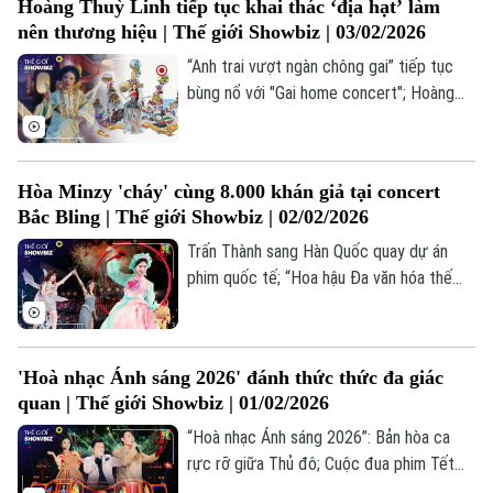
Hoàng Thuỳ Linh tiếp tục khai thác ‘địa hạt’ làm
tin Thế giới Showbiz hôm nay.
nên thương hiệu | Thế giới Showbiz | 03/02/2026
“Anh trai vượt ngàn chông gai” tiếp tục
bùng nổ với "Gai home concert"; Hoàng
Thuỳ Linh mang dân gian đương đại vào
"Ngồi trên ngai"; Michael: Lát cắt chân
thực về cuộc đời “Ông hoàng nhạc pop”;...
Hòa Minzy 'cháy' cùng 8.000 khán giả tại concert
là những thông tin đáng chú ý trong bản
Bắc Bling | Thế giới Showbiz | 02/02/2026
tin Thế giới Showbiz hôm nay.
Theo dõi Hà Nội On
Trấn Thành sang Hàn Quốc quay dự án
phim quốc tế; “Hoa hậu Đa văn hóa thế
giới” lần đầu được tổ chức tại Việt Nam;
Grammy 2026: Bad Bunny làm nên lịch
sử;... là những thông tin đáng chú ý trong
'Hoà nhạc Ánh sáng 2026' đánh thức thức đa giác
bản tin Thế giới Showbiz hôm nay.
quan | Thế giới Showbiz | 01/02/2026
“Hoà nhạc Ánh sáng 2026”: Bản hòa ca
rực rỡ giữa Thủ đô; Cuộc đua phim Tết
2026; BTS tạo nên “cơn sốt” tại Mexico...