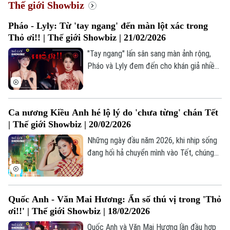
Thế giới Showbiz
Pháo - Lyly: Từ 'tay ngang' đến màn lột xác trong
Thỏ ơi!! | Thế giới Showbiz | 21/02/2026
"Tay ngang" lấn sân sang màn ảnh rộng,
Pháo và Lyly đem đến cho khán giả nhiều
bất ngờ với khả năng diễn xuất biến hóa
trong phim Tết "Thỏ ơi!!" của Trấn Thành.
Ca nương Kiều Anh hé lộ lý do 'chưa từng' chán Tết
| Thế giới Showbiz | 20/02/2026
Những ngày đầu năm 2026, khi nhịp sống
đang hối hả chuyển mình vào Tết, chúng
ta thường tìm về những giá trị vừa truyền
thống, vừa hiện đại. Và nói đến sự giao
thoa ấy, không thể không nhắc đến một
Quốc Anh - Văn Mai Hương: Ẩn số thú vị trong 'Thỏ
gương mặt đã để lại dấu ấn vô cùng lớn
ơi!!' | Thế giới Showbiz | 18/02/2026
trong lòng công chúng - ca nương Kiều
Anh.
Quốc Anh và Văn Mai Hương lần đầu hợp