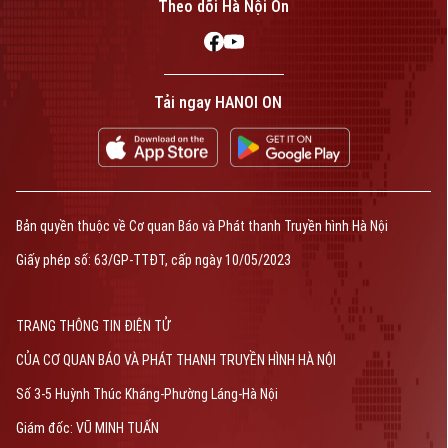
Theo dõi Hà Nội On
Tải ngay HANOI ON
Bản quyền thuộc về Cơ quan Báo và Phát thanh Truyền hình Hà Nội
Giấy phép số: 63/GP-TTĐT, cấp ngày 10/05/2023
TRANG THÔNG TIN ĐIỆN TỬ
CỦA CƠ QUAN BÁO VÀ PHÁT THANH TRUYỀN HÌNH HÀ NỘI
Số 3-5 Huỳnh Thúc Kháng-Phường Láng-Hà Nội
Giám đốc: VŨ MINH TUẤN