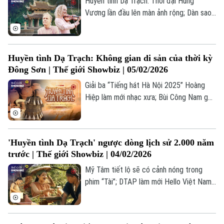
Huyền tình Dạ Trạch: Thời đại Hùng
Vương lần đầu lên màn ảnh rộng; Dàn sao
đình đám góp mặt trong phim Tết của
Trường Giang; Jisoo (BLACPINK) lộ diện
trong phim “Boyfriend on Demand”;... là
Huyền tình Dạ Trạch: Không gian di sản của thời kỳ
những thông tin đáng chú ý trong bản tin
Đông Sơn | Thế giới Showbiz | 05/02/2026
Thế giới Showbiz hôm nay.
Giải ba “Tiếng hát Hà Nội 2025” Hoàng
Hiệp làm mới nhạc xưa; Bùi Công Nam gửi
thông điệp yêu thương tới khán giả dịp
Valentine; “Xẩm trong cõi đời” lan tỏa sức
sống dân gian đương đại;... là những thông
'Huyền tình Dạ Trạch' ngược dòng lịch sử 2.000 năm
tin đáng chú ý trong bản tin Thế giới
trước | Thế giới Showbiz | 04/02/2026
Showbiz hôm nay.
Mỹ Tâm tiết lộ sẽ có cảnh nóng trong
phim “Tài”; DTAP làm mới Hello Việt Nam
với màu sắc dân ca ba miền; Concert BTS
sẽ được trực tiếp tại hơn 190 quốc gia;...
là những thông tin đáng chú ý trong bản