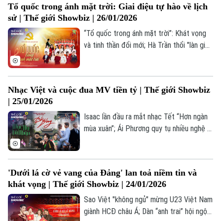
Tổ quốc trong ánh mặt trời: Giai điệu tự hào về lịch
giới Showbiz hôm nay.
0865.116.699 (hotline)
0865.116.699
sử | Thế giới Showbiz | 26/01/2026
“Tổ quốc trong ánh mặt trời”: Khát vọng
và tinh thần đổi mới; Hà Trần thổi "làn gió
mới" các tình khúc xuân vượt thời gian;
“Thu cuối” được làm mới Phương Thanh
và Phan Đinh Tùng... là những thông tin
Nhạc Việt và cuộc đua MV tiền tỷ | Thế giới Showbiz
đáng chú ý trong bản tin Thế giới Showbiz
| 25/01/2026
hôm nay.
Isaac lần đầu ra mắt nhạc Tết “Hơn ngàn
mùa xuân”; Ái Phương quy tụ nhiều nghệ sĩ
trong “Vẫn tin vào ngọt ngào”; Thị trường
nhạc Việt 2025 và cuộc đua MV tiền tỷ...
là những thông tin đáng chú ý trong bản
'Dưới lá cờ vẻ vang của Đảng' lan toả niềm tin và
tin Thế giới Showbiz hôm nay.
khát vọng | Thế giới Showbiz | 24/01/2026
Sao Việt "không ngủ" mừng U23 Việt Nam
giành HCĐ châu Á; Dàn “anh trai” hội ngộ