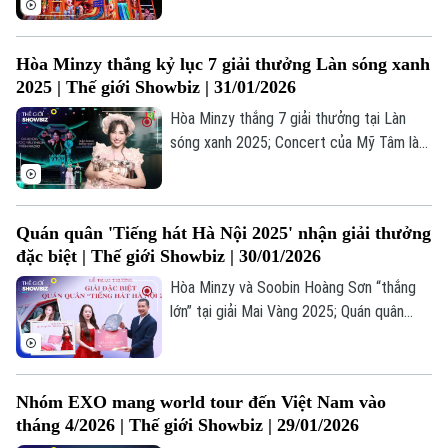
là những thông tin đáng chú ý trong bản
tin Thế giới Showbiz hôm nay.
Hòa Minzy thắng kỷ lục 7 giải thưởng Làn sóng xanh
2025 | Thế giới Showbiz | 31/01/2026
Hòa Minzy thắng 7 giải thưởng tại Làn
sóng xanh 2025; Concert của Mỹ Tâm là
sự kiện nổi bật nhất cuối năm; NSƯT Vũ
Thắng Lợi quy tụ gần 100 nghệ sĩ trong
live concert... là những thông tin đáng chú
Quán quân 'Tiếng hát Hà Nội 2025' nhận giải thưởng
ý trong bản tin Thế giới Showbiz hôm nay.
đặc biệt | Thế giới Showbiz | 30/01/2026
Hòa Minzy và Soobin Hoàng Sơn “thắng
lớn” tại giải Mai Vàng 2025; Quán quân
“Tiếng hát Hà Nội 2025” nhận giải thưởng
600 triệu đồng; “Việc lớn” - Bước chuyển
hướng của Đen khi lần đầu viết về cha... là
Nhóm EXO mang world tour đến Việt Nam vào
những thông tin đáng chú ý trong bản tin
tháng 4/2026 | Thế giới Showbiz | 29/01/2026
Thế giới Showbiz hôm nay.