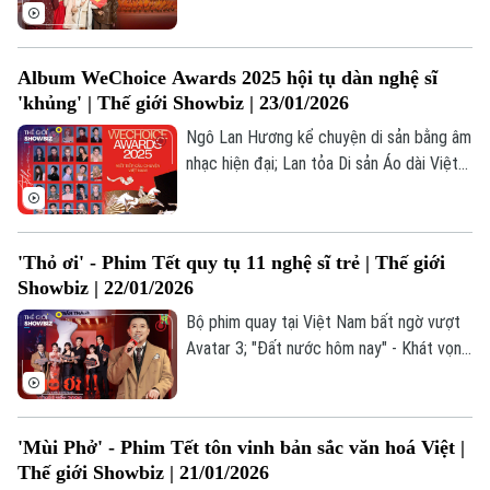
trong MV “Nhớ em 8 lần”; Nhiều bất ngờ
và nuối tiếc xung quanh đề cử Oscar
2026;... là những thông tin đáng chú ý
Album WeChoice Awards 2025 hội tụ dàn nghệ sĩ
trong bản tin Thế giới Showbiz hôm nay.
'khủng' | Thế giới Showbiz | 23/01/2026
Ngô Lan Hương kể chuyện di sản bằng âm
nhạc hiện đại; Lan tỏa Di sản Áo dài Việt
Nam qua Lăng kính Hội họa; BTS đi vào
lịch sử khi biểu diễn tại Quảng trường
Gwanghwamun;... là những thông tin đáng
'Thỏ ơi' - Phim Tết quy tụ 11 nghệ sĩ trẻ | Thế giới
chú ý trong bản tin Thế giới Showbiz hôm
Showbiz | 22/01/2026
nay.
Bộ phim quay tại Việt Nam bất ngờ vượt
Avatar 3; "Đất nước hôm nay" - Khát vọng
vươn mình trong kỷ nguyên mới; Taylor
Swift được vinh danh vào Đại sảnh Danh
vọng Nhạc sĩ;... là những thông tin đáng
'Mùi Phở' - Phim Tết tôn vinh bản sắc văn hoá Việt |
chú ý trong bản tin Thế giới Showbiz hôm
Thế giới Showbiz | 21/01/2026
nay.