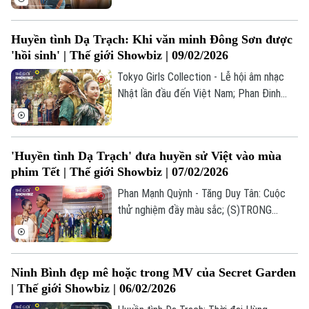
Quỳnh được gắn sao trên Đại lộ Danh
Di tích
Dinh dưỡng
vọng Hollywood;... là những thông tin đáng
Bóng đá
Giải trí
Huyền tình Dạ Trạch: Khi văn minh Đông Sơn được
chú ý trong bản tin Thế giới Showbiz hôm
'hồi sinh' | Thế giới Showbiz | 09/02/2026
Tư vấn sức khỏe
nay.
Quần vợt
Tin tức
Đã phát sóng
Tokyo Girls Collection - Lễ hội âm nhạc
Nhật lần đầu đến Việt Nam; Phan Đinh
Golf
Sao
Tùng gửi thông điệp tình yêu trong
"Thành đôi”; Huyền tình Dạ Trạch: Văn
Điện ảnh
minh Đông Sơn “hồi sinh” qua điện ảnh;... là
'Huyền tình Dạ Trạch' đưa huyền sử Việt vào mùa
những thông tin đáng chú ý trong bản tin
Thời trang
phim Tết | Thế giới Showbiz | 07/02/2026
Thế giới Showbiz hôm nay.
Phan Mạnh Quỳnh - Tăng Duy Tân: Cuộc
Âm nhạc
thử nghiệm đầy màu sắc; (S)TRONG
Trọng Hiếu trải lòng 5 năm chữa lành qua
“Máy Bay giấy”; Phù thủy sân khấu thế giới
dàn dựng màn tái xuất của BTS;... là
Ninh Bình đẹp mê hoặc trong MV của Secret Garden
những thông tin đáng chú ý trong bản tin
| Thế giới Showbiz | 06/02/2026
Thế giới Showbiz hôm nay.