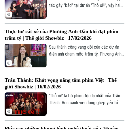
tác gây "bão" tại dự án 'Thỏ ơi!!', vậy hai
'ẩn số' này có những chia sẻ gì đặc biệt
trong năm mới?
Thực hư cát-xê của Phương Anh Đào khi đạt phim
trăm tỷ | Thế giới Showbiz | 17/02/2026
Sau thành công vang dội của các dự án
điện ảnh chạm mốc trăm tỷ, Phương Anh
Đào trở thành cái tên bảo chứng phòng
vé và thu hút sự quan tâm lớn từ công
chúng. Giữa những đồn đoán về mức thu
Trấn Thành: Khát vọng nâng tầm phim Việt | Thế
nhập "khủng", thực hư giá trị cát-xê của
giới Showbiz | 16/02/2026
nàng thơ màn ảnh Việt hiện nay ra sao?
Chuyên mục
'Thỏ ơi!' là bộ phim độc lạ nhất của Trấn
Thành. Bên cạnh việc lồng ghép yếu tố
Thời sự
giật gân, anh còn áp dụng lối kể chuyện
phi tuyến tính để tung hỏa mù cho khán
giả. Đạo diễn Trấn Thành đã có những
Hà Nội
Hà Nội
Phía sau những khung hình nghệ thuật của 'Huyền