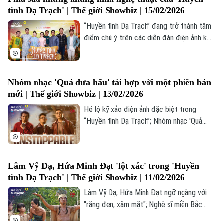
chia sẻ cùng Thế giới Showbiz về bộ phim
tình Dạ Trạch' | Thế giới Showbiz | 15/02/2026
Chính trị
này.
Nhịp sống Hà Nội
Thế giới
“Huyền tình Dạ Trạch” đang trở thành tâm
Xã hội
điểm chú ý trên các diễn đàn điện ảnh khi
Người Hà Nội
Tin tức
Kinh tế
khai thác truyền thuyết Chử Đồng Tử -
An ninh trật tự
Tiên Dung bằng cách tiếp cận mới mẻ,
Khoảnh khắc Hà Nội
Quân sự
giàu cảm xúc. Bộ phim được đánh giá cao
Tin tức
Nhà đất
Công nghệ
Nhóm nhạc 'Quả dưa hấu' tái hợp với một phiên bản
nhờ kết hợp yếu tố lịch sử, văn hóa và tình
Ẩm thực
Hồ sơ
mới | Thế giới Showbiz | 13/02/2026
yêu trong một hành trình trở về cội nguồn
Cafe sáng
Tin tức
Tàu và Xe
dân tộc.
Hé lộ kỹ xảo điện ảnh đặc biệt trong
Người Việt 4 phương
Tài chính Ngân hàng
“Huyền tình Dạ Trạch”; Nhóm nhạc 'Quả
Đầu tư
Ô tô
Giáo dục
dưa hấu' tái hợp sau gần 3 thập kỷ;
Doanh nghiệp
Concert trở lại của BTS dự kiến quy tụ
Căn hộ
Tàu
15.000 khán giả;... là những thông tin đáng
Tin tức
Văn hóa
Lâm Vỹ Dạ, Hứa Minh Đạt 'lột xác' trong 'Huyền
chú ý trong bản tin Thế giới Showbiz hôm
Đất đai
Xe máy
tình Dạ Trạch' | Thế giới Showbiz | 11/02/2026
nay.
Tuyển sinh
Tin tức
Sức khỏe
Lâm Vỹ Dạ, Hứa Minh Đạt ngỡ ngàng với
Kinh nghiệm
Thị trường
Hướng nghiệp
"răng đen, xăm mặt"; Nghệ sĩ miền Bắc
Làng nghề
Y tế
"tranh tài" gói bánh chưng Tết; Dương Tử
Thể thao
Đánh giá