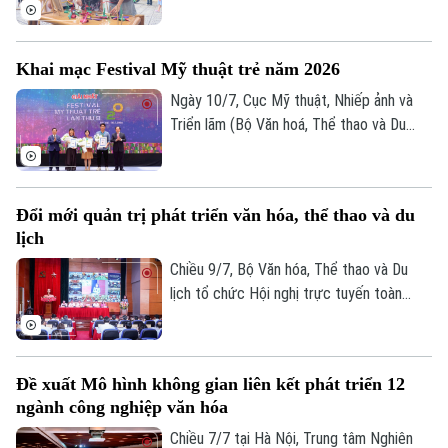
dân tộc, UBND phường Việt Hưng đã tổ
chức Ngày hội Văn hóa dân gian thiếu nhi
hè 2026.
Khai mạc Festival Mỹ thuật trẻ năm 2026
Ngày 10/7, Cục Mỹ thuật, Nhiếp ảnh và
Triển lãm (Bộ Văn hoá, Thể thao và Du
lịch) tổ chức lễ khai mạc và trao giải
thưởng Festival Mỹ thuật trẻ lần thứ 8
năm 2026, ghi nhận những sáng tạo xuất
Đổi mới quản trị phát triển văn hóa, thể thao và du
sắc của nghệ sĩ trẻ.
lịch
Chiều 9/7, Bộ Văn hóa, Thể thao và Du
lịch tổ chức Hội nghị trực tuyến toàn
Bản quyền thuộc về Cơ quan Báo và Phát thanh Truyền hình Hà Nội Giấy
phép số: Số 63/GP-TTDT, cấp ngày 10/05/2023
quốc sơ kết công tác 6 tháng đầu năm,
triển khai nhiệm vụ trọng tâm 6 tháng cuối
TRANG THÔNG TIN ĐIỆN TỬ
năm 2026. Phó Chủ tịch UBND thành phố
Đề xuất Mô hình không gian liên kết phát triển 12
CỦA CƠ QUAN BÁO VÀ PHÁT THANH TRUYỀN HÌNH HÀ NỘI
Hà Nội Vũ Thu Hà dự tại điểm cầu Hà Nội.
ngành công nghiệp văn hóa
Số 3-5 Huỳnh Thúc Kháng-Phường Láng-Hà Nội
Chiều 7/7 tại Hà Nội, Trung tâm Nghiên