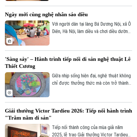
gỡ thú vị giữa biểu tượng Dzi của văn hóa
Golf
Sao
Tây Tạng và hai chất liệu truyền thống của
Ngày mới cùng nghệ nhân sáo diều
mỹ thuật Việt Nam là sơn mài và giấy dó.
Điện ảnh
Với người dân tại làng Bá Dương Nội, xã Ô
Diên, Hà Nội, làm diều và chơi diều dường
Thời trang
như đã đi vào tâm thức. Để tiếng sáo
diều làng Bá Dương Nội được gìn giữ tới
Âm nhạc
tận hôm nay, không thể không kể đến
'Sàng sảy' – Hành trình tiếp nối di sản nghệ thuật Lê
công lao của Nghệ nhân nhân dân Nguyễn
Thiết Cương
Hữu Kiêm - người đã nâng niu cánh diều
và đưa nghệ thuật chơi diều của Việt Nam
Giữa nhịp sống hiện đại, nghệ thuật không
tới bạn bè quốc tế.
chỉ được thưởng thức mà còn trở thành
không gian để mỗi người lắng lại, đối thoại
với những giá trị nguyên bản. Không gian
trưng bày ứng dụng "Sàng Sảy" do 39
Giải thưởng Victor Tardieu 2026: Tiếp nối hành trình
Concept thực hiện mang đến một hành
"Trăm năm di sản"
trình như thế, nơi những tác phẩm của cố
họa sĩ Lê Thiết Cương được tiếp nối bằng
Tiếp nối thành công của mùa giải năm
góc nhìn sáng tạo của thế hệ trẻ.
2025, lễ trao Giải thưởng Victor Tardieu