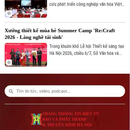
Giám đốc: VŨ MINH TUẤN
cứu phát triển công nghiệp văn hóa Việt
Phó Giám đốc: Nguyễn Kim Khiêm, Nguyễn Minh Đức, Nguyễn Thành Lợi
Nam, thuộc Liên hiệp khoa học phát triển
du lịch bền vững, phối hợp với Bảo tàng
Hà Nội tổ chức tọa đàm "Ocafe-Time
Xưởng thiết kế mùa hè Summer Camp 'Re:Craft
Talks… - Đối thoại với thời gian” nhằm giới
2026 - Làng nghề tái sinh'
thiệu mô hình không gian liên kết phát
triển 12 ngành công nghiệp văn hóa Việt
Trong khuôn khổ Lễ hội Thiết kế sáng tạo
Nam.
Hà Nội 2026, chiều 6/7, Sở Văn hóa và
Thể thao Thành phố Hà Nội phối hợp cùng
Tạp chí Kiến trúc và các tổ chức, đơn vị,
trường đại học tổ chức chương trình
Xưởng thiết kế mùa hè Summer Camp
“Re:Craft 2026 - Làng nghề tái sinh".
TRANG THÔNG TIN ĐIỆN TỬ
BÁO VÀ PHÁT THANH
& TRUYỀN HÌNH HÀ NỘI