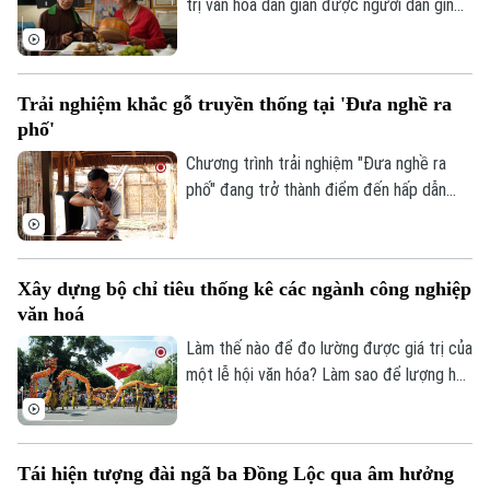
trị văn hóa dân gian được người dân gìn
giữ và trao truyền từ thế hệ này sang thế
Theo dõi Hà Nội On
hệ khác. Tại thôn Phúc Lâm, xã Đại Xuyên,
nghệ thuật hát trống quân không chỉ còn
Trải nghiệm khắc gỗ truyền thống tại 'Đưa nghề ra
hiện diện trong ký ức hay những ngày hội
phố'
làng, mà vẫn được gìn giữ bằng tình yêu
và sự gắn bó của chính những người dân
Chương trình trải nghiệm "Đưa nghề ra
nơi đây.
phố" đang trở thành điểm đến hấp dẫn
của nhiều gia đình trong dịp hè. Thông qua
các hoạt động thực hành sinh động,
chương trình mang đến cho các em nhỏ
Xây dựng bộ chỉ tiêu thống kê các ngành công nghiệp
cơ hội khám phá nghề chạm khắc gỗ
văn hoá
truyền thống, từ đó góp phần nuôi dưỡng
tình yêu với các giá trị văn hóa, nghề thủ
Làm thế nào để đo lường được giá trị của
công dân tộc.
một lễ hội văn hóa? Làm sao để lượng hóa
sức lan tỏa của di sản, của sáng tạo hay
bản sắc văn hóa đối với sự phát triển của
một đô thị? Đó là những câu hỏi đang
Tái hiện tượng đài ngã ba Đồng Lộc qua âm hưởng
được thành phố Hà Nội tìm lời giải khi xây