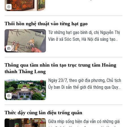
2026 đã được tổ chức, tôn vinh những
tác phẩm và khóa luận tốt nghiệp xuất
sắc của sinh viên Trường Đại học Mỹ
Thổi hồn nghệ thuật vào từng hạt gạo
thuật Việt Nam.
Từ những hạt gạo bình dị, chị Nguyễn Thị
Vân ở xã Sóc Sơn, Hà Nội đã sáng tạo
nên những bức tranh độc đáo, tái hiện
phong cảnh quê hương, danh lam thắng
cảnh và nhiều giá trị văn hóa truyền thống
Thông qua tầm nhìn tôn tạo trục trung tâm Hoàng
của dân tộc.
thành Thăng Long
Ngày 23/7, theo giờ địa phương, Chủ tịch
Ủy ban Di sản thế giới đã thông qua Quyết
định số 48, chính thức thông qua “Tầm
nhìn về việc chỉnh trang, tôn tạo trục
trung tâm của Hoàng thành Thăng Long”.
Thức dậy cùng làn điệu trống quân
Giữa nhịp sống hiện đại vẫn có những giá