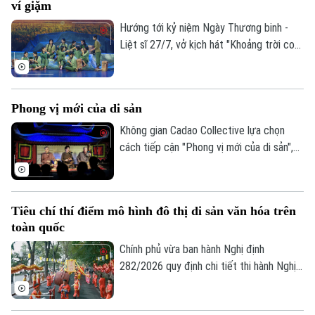
ví giặm
dựng Bộ chỉ tiêu thống kê các ngành
công nghiệp văn hóa trên địa bàn thành
Hướng tới kỷ niệm Ngày Thương binh -
phố.
Liệt sĩ 27/7, vở kịch hát "Khoảng trời con
gái" do Nhà hát Nghệ thuật truyền thống
tỉnh Hà Tĩnh thực hiện đã có đêm công
diễn giàu cảm xúc tại Thủ đô Hà Nội vào
Phong vị mới của di sản
tối 19/7.
Không gian Cadao Collective lựa chọn
cách tiếp cận "Phong vị mới của di sản",
kết nối nghệ thuật truyền thống, ẩm thực
bản địa và trải nghiệm đương đại trong
cùng một hành trình khám phá.
Tiêu chí thí điểm mô hình đô thị di sản văn hóa trên
toàn quốc
Chính phủ vừa ban hành Nghị định
282/2026 quy định chi tiết thi hành Nghị
quyết của Quốc hội về phát triển văn hóa
Việt Nam. Trong đó, lần đầu tiên quy định