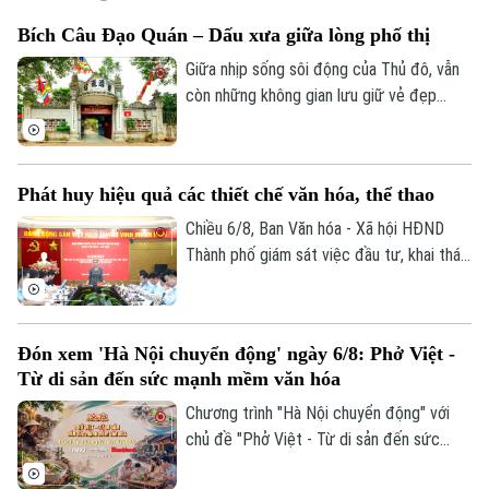
Bích Câu Đạo Quán – Dấu xưa giữa lòng phố thị
Giữa nhịp sống sôi động của Thủ đô, vẫn
còn những không gian lưu giữ vẻ đẹp
trầm mặc của Hà Nội xưa. Hơn 700 năm
tồn tại, Bích Câu Đạo Quán không chỉ là
một di tích lịch sử, văn hóa mà còn là
Phát huy hiệu quả các thiết chế văn hóa, thể thao
điểm dừng chân để người dân và du
khách tìm về sự bình yên giữa phố
Chiều 6/8, Ban Văn hóa - Xã hội HĐND
phường.
Thành phố giám sát việc đầu tư, khai thác
các thiết chế văn hóa, thể thao trên địa
bàn phường Thanh Xuân.
Đón xem 'Hà Nội chuyển động' ngày 6/8: Phở Việt -
Từ di sản đến sức mạnh mềm văn hóa
Chương trình "Hà Nội chuyển động" với
chủ đề "Phở Việt - Từ di sản đến sức
mạnh mềm văn hóa" sẽ phát sóng trực