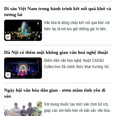
văn hóa được phát huy tương xứng với
Di sản Việt Nam trong hành trình kết nối quá khứ và
tiềm năng, cần một hành lang thể chế
tương lai
đồng bộ, cơ chế đầu tư hiệu quả và sự
chung tay của toàn xã hội.
Văn hóa là dòng chảy kết nối quá khứ với
hiện tại, là nơi lưu giữ những giá trị làm
nên bản sắc và tâm hồn dân tộc. Không
chỉ bảo tồn ký ức lịch sử, những di sản
văn hóa đang được làm mới bằng tư duy
Hà Nội có thêm một không gian văn hoá nghệ thuật
sáng tạo và công nghệ hiện đại, để trở
nên gần gũi hơn với công chúng hôm nay.
Điểm đến văn hóa nghệ thuật CADAO
Collective đã chính thức khai trương tối
10/7 tại số 66 Tô Ngọc Vân (phường Tây
Hồ, Hà Nội), mở ra một không gian văn
hóa, nghệ thuật và ẩm thực hướng tới
Ngày hội văn hóa dân gian - ươm mầm tình yêu di
việc tiếp biến di sản bằng tư duy sáng tạo
sản
đương đại.
Với mong muốn tạo một sân chơi bổ ích,
giúp các em hiểu hơn về bản sắc văn hóa