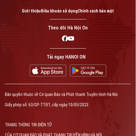
Giới thiệu
Điều khoản sử dụng
Chính sách bảo mật
Theo dõi Hà Nội On
Tải ngay HANOI ON
Bản quyền thuộc về Cơ quan Báo và Phát thanh Truyền hình Hà Nội
Giấy phép số: 63/GP-TTĐT, cấp ngày 10/05/2023
TRANG THÔNG TIN ĐIỆN TỬ
CỦA CƠ QUAN BÁO VÀ PHÁT THANH TRUYỀN HÌNH HÀ NỘI