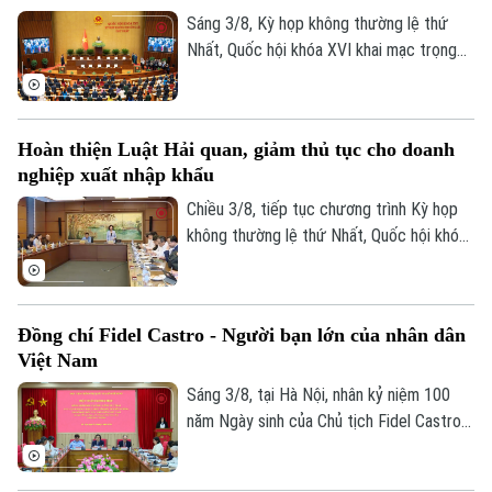
Sáng 3/8, Kỳ họp không thường lệ thứ
Nhất, Quốc hội khóa XVI khai mạc trọng
thể tại Hội trường Diên Hồng, Nhà Quốc
hội, Thủ đô Hà Nội dưới sự chủ trì của
Chủ tịch Quốc hội Trần Thanh Mẫn. Tham
Hoàn thiện Luật Hải quan, giảm thủ tục cho doanh
dự phiên khai mạc có Tổng Bí thư, Chủ
nghiệp xuất nhập khẩu
tịch nước Tô Lâm, Thủ tướng Chính phủ
Lê Minh Hưng, Thường trực Ban Bí thư
Chiều 3/8, tiếp tục chương trình Kỳ họp
Trần Cẩm Tú, Chủ tịch Ủy ban Trung ương
không thường lệ thứ Nhất, Quốc hội khóa
MTTQ Việt Nam Bùi Thị Minh Hoài.
XVI, các đại biểu Quốc hội đã thảo luận
tại tổ về Dự án Luật sửa đổi, bổ sung một
số điều của Luật Hải quan.
Đồng chí Fidel Castro - Người bạn lớn của nhân dân
Việt Nam
Sáng 3/8, tại Hà Nội, nhân kỷ niệm 100
năm Ngày sinh của Chủ tịch Fidel Castro
Ruz (13/08/1926 - 13/08/2026), Học
viện Chính trị quốc gia Hồ Chí Minh trang