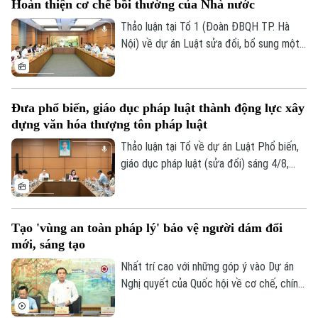
Hoàn thiện cơ chế bồi thường của Nhà nước
Thảo luận tại Tổ 1 (Đoàn ĐBQH TP. Hà
Nội) về dự án Luật sửa đổi, bổ sung một
số điều của Luật Trách nhiệm bồi thường
của Nhà nước, các đại biểu đề nghị tiếp
tục rà soát, hoàn thiện các nhóm chính
Đưa phổ biến, giáo dục pháp luật thành động lực xây
sách, bảo đảm thống nhất với hệ thống
dựng văn hóa thượng tôn pháp luật
pháp luật, xác định rõ phạm vi trách nhiệm
bồi thường của Nhà nước và xây dựng cơ
Thảo luận tại Tổ về dự án Luật Phổ biến,
chế tài chính khả thi, bảo đảm chi trả kịp
giáo dục pháp luật (sửa đổi) sáng 4/8,
thời, đúng quy định.
các đại biểu cho rằng cần đưa công tác
phổ biến, giáo dục pháp luật không còn
mang tính hình thức, lối mòn mà thật sự
Tạo 'vùng an toàn pháp lý' bảo vệ người dám đổi
trở thành động lực xây dựng văn hóa
mới, sáng tạo
thượng tôn pháp luật.
Nhất trí cao với những góp ý vào Dự án
Nghị quyết của Quốc hội về cơ chế, chính
sách đặc thù để xử lý vi phạm pháp luật
liên quan đến kinh tế nhà nước, kinh tế tư