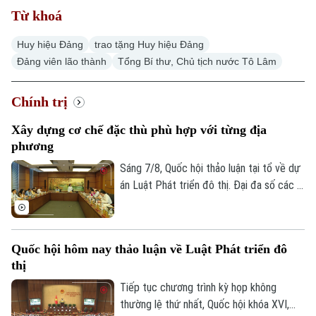
Từ khoá
Huy hiệu Đảng
trao tặng Huy hiệu Đảng
Đảng viên lão thành
Tổng Bí thư, Chủ tịch nước Tô Lâm
Chính trị
Xu hướng
Xây dựng cơ chế đặc thù phù hợp với từng địa
phương
Sáng 7/8, Quốc hội thảo luận tại tổ về dự
án Luật Phát triển đô thị. Đại đa số các ý
kiến đánh giá cao dự án có sự đổi mới tư
duy làm luật mạnh mẽ. Tuy nhiên, đại biểu
cho rằng việc xây dựng cơ chế đặc thù
Quốc hội hôm nay thảo luận về Luật Phát triển đô
phải căn cứ vào tình hình, đặc điểm của
thị
mỗi địa phương.
Tiếp tục chương trình kỳ họp không
thường lệ thứ nhất, Quốc hội khóa XVI,