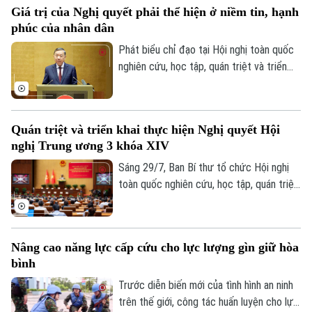
Giá trị của Nghị quyết phải thể hiện ở niềm tin, hạnh
hợp tác giữa Hà Nội và các địa phương
phúc của nhân dân
của Belarus.
Phát biểu chỉ đạo tại Hội nghị toàn quốc
nghiên cứu, học tập, quán triệt và triển
khai thực hiện Nghị quyết Hội nghị lần thứ
ba Ban Chấp hành TW Đảng khóa XIV,
Tổng Bí thư, Chủ tịch nước Tô Lâm yêu
Quán triệt và triển khai thực hiện Nghị quyết Hội
cầu toàn Đảng, toàn hệ thống chính trị
nghị Trung ương 3 khóa XIV
khẩn trương chuyển các quyết sách của
Trung ương thành chương trình, nhiệm vụ,
Sáng 29/7, Ban Bí thư tổ chức Hội nghị
sản phẩm và kết quả cụ thể.
toàn quốc nghiên cứu, học tập, quán triệt
và triển khai thực hiện Nghị quyết Hội
nghị lần thứ ba Ban Chấp hành Trung ương
Đảng khóa XIV. Tổng Bí thư, Chủ tịch
Nâng cao năng lực cấp cứu cho lực lượng gìn giữ hòa
nước Tô Lâm dự và phát biểu chỉ đạo.
bình
Trước diễn biến mới của tình hình an ninh
trên thế giới, công tác huấn luyện cho lực