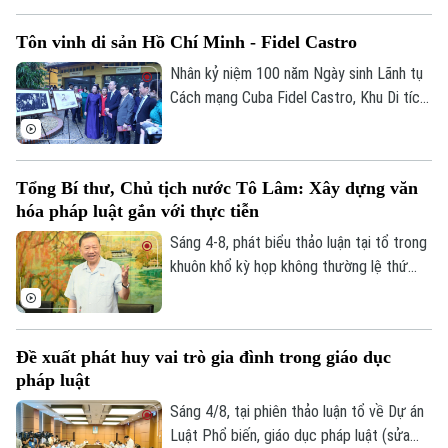
nhân và ứng dụng KHCN, đổi mới sáng
Tôn vinh di sản Hồ Chí Minh - Fidel Castro
tạo, chuyển đổi số, Bí thư Thành ủy,
Trưởng đoàn ĐBQH TP Hà Nội Trần Đức
Nhân kỷ niệm 100 năm Ngày sinh Lãnh tụ
Thắng nhấn mạnh, Nghị quyết khi ban hành
Cách mạng Cuba Fidel Castro, Khu Di tích
phải thực sự tạo ra “vùng an toàn pháp lý”
Chủ tịch Hồ Chí Minh tại Phủ Chủ tịch phối
bảo vệ người dám đổi mới sáng tạo.
hợp với Đại sứ quán Cuba tại Việt Nam tổ
chức chuỗi hoạt động chuyên đề “Chủ
Tổng Bí thư, Chủ tịch nước Tô Lâm: Xây dựng văn
tịch Hồ Chí Minh – Tổng Tư lệnh Fidel
hóa pháp luật gắn với thực tiễn
Castro: Nghĩa tình son sắt đặc biệt”.
Sáng 4-8, phát biểu thảo luận tại tổ trong
khuôn khổ kỳ họp không thường lệ thứ
nhất, Quốc hội khóa XVI, Tổng Bí thư, Chủ
tịch nước Tô Lâm (đại biểu Quốc hội Đoàn
Hà Nội) nhấn mạnh, pháp luật phải bám sát
Đề xuất phát huy vai trò gia đình trong giáo dục
thực tiễn, đi trước một bước nhằm kiến
pháp luật
tạo sự phát triển.
Sáng 4/8, tại phiên thảo luận tổ về Dự án
Luật Phổ biến, giáo dục pháp luật (sửa