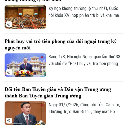
giao Lê Hoài Trung chủ trì hội nghị. Tham
dự về phía lãnh đạo thành phố Hà Nội có
Kỳ họp không thường lệ thứ nhất, Quốc
Ủy viên Ban Thường vụ Thành ủy, Phó Chủ
hội khóa XVI họp phiên trù bị và khai mạc
tịch UBND thành phố Đỗ Anh Tuấn.
sáng 3/8, dự kiến bế mạc ngày 24/8 (dự
phòng ngày 25/8/2026).
Phát huy vai trò tiên phong của đối ngoại trong kỷ
nguyên mới
Sáng 1/8, Hội nghị Ngoại giao lần thứ 33
với chủ đề “Phát huy vai trò tiên phong và
thực hiện nhiệm vụ trọng yếu, thường
xuyên của đối ngoại Việt Nam trong kỷ
nguyên mới” chính thức khai mạc.Tổng Bí
Đổi tên Ban Tuyên giáo và Dân vận Trung ương
thư, Chủ tịch nước Tô Lâm đến dự và
thành Ban Tuyên giáo Trung ương
phát biểu chỉ đạo Hội nghị.
Ngày 31/7/2026, đồng chí Trần Cẩm Tú,
Thường trực Ban Bí thư, thay mặt Bộ
Chính trị đã ký ban hành Quyết định số
209 về việc đổi tên Ban Tuyên giáo và