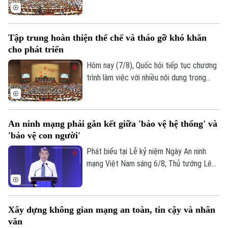
hôm nay (7/8), Quốc hội nghe trình bày Tờ
trình và Báo cáo thẩm tra về ba dự án
luật quan trọng, trong đó có Luật Phát
Tập trung hoàn thiện thể chế và tháo gỡ khó khăn
triển đô thị.
cho phát triển
Hôm nay (7/8), Quốc hội tiếp tục chương
trình làm việc với nhiều nội dung trọng
tâm về công tác lập pháp và xem xét các
cơ chế, chính sách phát triển đặc thù.
Trong đó, Dự án Luật Phát triển đô thị
An ninh mạng phải gắn kết giữa 'bảo vệ hệ thống' và
được kỳ vọng tháo gỡ điểm nghẽn về thể
'bảo vệ con người'
chế, hạ tầng, nguồn lực và quản trị, thúc
đẩy các đô thị phát triển nhanh, bền
Phát biểu tại Lễ kỷ niệm Ngày An ninh
vững.
mạng Việt Nam sáng 6/8, Thủ tướng Lê
Minh Hưng - Trưởng Ban Chỉ đạo An ninh
mạng quốc gia yêu cầu công tác bảo đảm
an ninh mạng phải gắn kết chặt chẽ giữa
Xây dựng không gian mạng an toàn, tin cậy và nhân
"bảo vệ hệ thống" và "bảo vệ con người",
văn
lấy sự an toàn, bình yên và hạnh phúc của