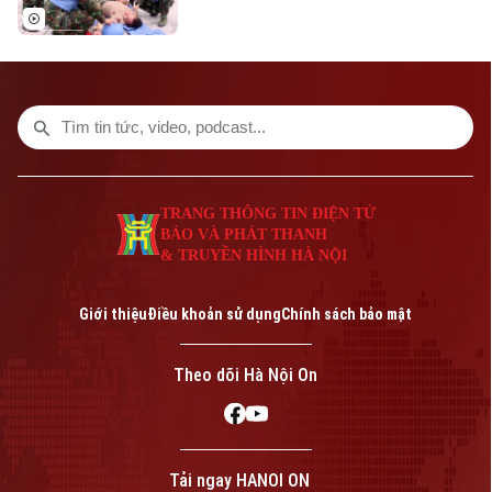
lượng gìn giữ hòa bình LHQ phải liên tục
được đổi mới và hoàn thiện.
TRANG THÔNG TIN ĐIỆN TỬ
BÁO VÀ PHÁT THANH
& TRUYỀN HÌNH HÀ NỘI
Giới thiệu
Điều khoản sử dụng
Chính sách bảo mật
Theo dõi Hà Nội On
Tải ngay HANOI ON