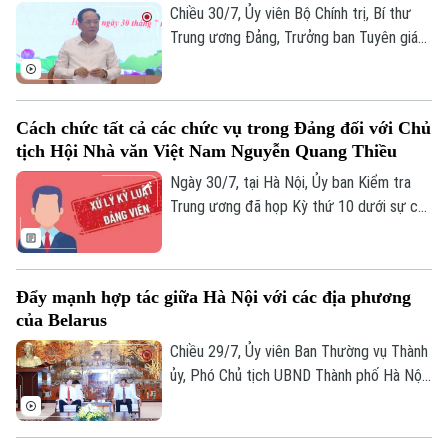
có liên quan (Kế hoạch số 07-KH/TW,
Chiều 30/7, Ủy viên Bộ Chính trị, Bí thư
ngày 28/7/2026).
Trung ương Đảng, Trưởng ban Tuyên giáo
Bản quyền thuộc về Cơ quan Báo và Phát thanh Truyền hình Hà Nội Giấy
và Dân vận Trung ương Trịnh Văn Quyết
phép số: Số 63/GP-TTDT, cấp ngày 10/05/2023
chủ trì buổi làm việc với các cơ quan báo
chí về trọng tâm công tác thông tin,
TRANG THÔNG TIN ĐIỆN TỬ
Cách chức tất cả các chức vụ trong Đảng đối với Chủ
truyền thông. Bí thư Trung ương Đảng,
CỦA CƠ QUAN BÁO VÀ PHÁT THANH TRUYỀN HÌNH HÀ NỘI
tịch Hội Nhà văn Việt Nam Nguyễn Quang Thiều
Phó Thủ tướng Chính phủ Phạm Thị Thanh
Số 3-5 Huỳnh Thúc Kháng-Phường Láng-Hà Nội
Trà tham dự.
Ngày 30/7, tại Hà Nội, Ủy ban Kiểm tra
Trung ương đã họp Kỳ thứ 10 dưới sự chủ
Giám đốc: VŨ MINH TUẤN
trì của Ủy viên Bộ Chính trị, Bí thư Trung
Phó Giám đốc: Nguyễn Kim Khiêm, Nguyễn Minh Đức, Nguyễn Thành Lợi
ương Đảng, Chủ nhiệm Ủy ban Kiểm tra
Trung ương Trần Sỹ Thanh.
Đẩy mạnh hợp tác giữa Hà Nội với các địa phương
của Belarus
Chiều 29/7, Ủy viên Ban Thường vụ Thành
ủy, Phó Chủ tịch UBND Thành phố Hà Nội
Đỗ Anh Tuấn đã tiếp Đại biện lâm thời Đại
sứ quán Belarus tại Việt Nam Oleg Shloma
nhằm trao đổi các định hướng tăng cường