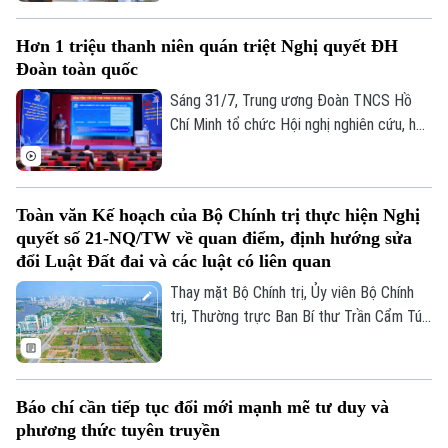
ASEAN nhân kỷ niệm 31 năm Việt Nam gia
nhập ASEAN và 59 năm Ngày thành lập
Hơn 1 triệu thanh niên quán triệt Nghị quyết ĐH
Hiệp hội các quốc gia Đông Nam Á.
Đoàn toàn quốc
Sáng 31/7, Trung ương Đoàn TNCS Hồ
Chí Minh tổ chức Hội nghị nghiên cứu, học
tập, quán triệt Nghị quyết Đại hội Đoàn
toàn quốc lần thứ XIII, nhiệm kỳ 2026–
2031. Hội nghị được tổ chức theo hình
Toàn văn Kế hoạch của Bộ Chính trị thực hiện Nghị
thức trực tiếp kết hợp trực tuyến, với
quyết số 21-NQ/TW về quan điểm, định hướng sửa
điểm cầu trung tâm tại Học viện Thanh
đổi Luật Đất đai và các luật có liên quan
thiếu niên Việt Nam.
Thay mặt Bộ Chính trị, Ủy viên Bộ Chính
trị, Thường trực Ban Bí thư Trần Cẩm Tú
đã ký ban hành Kế hoạch của Bộ Chính trị
thực hiện Nghị quyết số 21-NQ/TW, ngày
28/7/2026 của Ban Chấp hành Trung
Báo chí cần tiếp tục đổi mới mạnh mẽ tư duy và
ương Đảng khóa XIV về quan điểm, định
phương thức tuyên truyền
hướng sửa đổi Luật Đất đai và các luật