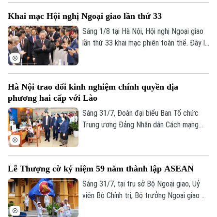
Dân vận Trung ương thành Ban Tuyên giáo
Khai mạc Hội nghị Ngoại giao lần thứ 33
Trung ương. Quyết định có hiệu lực từ
ngày 1/8/2026.
Sáng 1/8 tại Hà Nội, Hội nghị Ngoại giao
lần thứ 33 khai mạc phiên toàn thể. Đây là
sự kiện có ý nghĩa quan trọng của ngành
ngoại giao, diễn ra trong bối cảnh đất
nước bước vào kỷ nguyên phát triển mới
Hà Nội trao đổi kinh nghiệm chính quyền địa
với những yêu cầu ngày càng cao đối với
phương hai cấp với Lào
công tác đối ngoại và hội nhập quốc tế.
Tổng Bí thư, Chủ tịch nước Tô Lâm tham
Sáng 31/7, Đoàn đại biểu Ban Tổ chức
dự và phát biểu chỉ đạo tại Hội nghị.
Trung ương Đảng Nhân dân Cách mạng
Lào do Ủy viên Bộ Chính trị, Bí thư Trung
ương Đảng, Trưởng Ban Tổ chức Trung
ương Đảng Nhân dân Cách mạng Lào
Lễ Thượng cờ kỷ niệm 59 năm thành lập ASEAN
Sisay Leudetmounsone làm Trưởng đoàn
đã tới thăm và làm việc, tìm hiểu thực tế
Sáng 31/7, tại trụ sở Bộ Ngoại giao, Uỷ
vận hành mô hình chính quyền địa phương
viên Bộ Chính trị, Bộ trưởng Ngoại giao Lê
hai cấp tại Thủ đô Hà Nội.
Hoài Trung đã chủ trì Lễ Thượng cờ