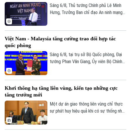
Nhân dân làm thước đo cao nhất cho mọi
Sáng 6/8, Thủ tướng Chính phủ Lê Minh
chính sách.
Hưng, Trưởng Ban chỉ đạo An ninh mạng
quốc gia đã dự lễ kỷ niệm Ngày An ninh
mạng Việt Nam (6/8/2024 – 6/8/2026).
Chương trình nằm trong khuôn khổ chuỗi
Việt Nam - Malaysia tăng cường trao đổi hợp tác
hoạt động do Ban Chỉ đạo An ninh mạng
quốc phòng
quốc gia phối hợp với Bộ Công an tổ chức
với chủ đề “Vì một không gian mạng nhân
Sáng 6/8, tại trụ sở Bộ Quốc phòng, Đại
văn cho mỗi người”.
tướng Phan Văn Giang, Ủy viên Bộ Chính
trị, Phó thủ tướng Chính phủ, Bộ trưởng
Bộ Quốc phòng đã chủ trì Lễ đón và Hội
đàm với Bộ trưởng Quốc phòng Malaysia
Khơi thông hạ tầng liên vùng, kiến tạo những cực
Dato' Seri Mohamed Khaled bin Nordin.
tăng trưởng mới
Một dự án giao thông liên vùng chỉ thực
sự phát huy hiệu quả khi có sự thống nhất
trong tổ chức thực hiện và bảo đảm hài
hòa lợi ích giữa Nhà nước, địa phương và