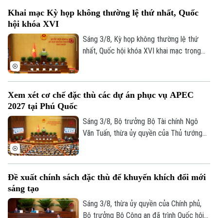
trọng tổ chức Hội thảo khoa học cấp Bộ
Khai mạc Kỳ họp không thường lệ thứ nhất, Quốc
với chủ đề “Đồng chí Fidel Castro - Lãnh
hội khóa XVI
tụ vĩ đại của cách mạng Cuba, chiến sĩ
quốc tế kiên cường, người bạn lớn của
Sáng 3/8, Kỳ họp không thường lệ thứ
nhân dân Việt Nam”.
nhất, Quốc hội khóa XVI khai mạc trọng
thể tại Hội trường Diên Hồng, Nhà Quốc
hội, Thủ đô Hà Nội dưới sự chủ trì của
Chủ tịch Quốc hội Trần Thanh Mẫn. Kỳ họp
Xem xét cơ chế đặc thù các dự án phục vụ APEC
sẽ diễn ra trong khoảng 17 ngày, từ ngày
2027 tại Phú Quốc
3-24/8/2026 (không kể ngày nghỉ).
Sáng 3/8, Bộ trưởng Bộ Tài chính Ngô
Văn Tuấn, thừa ủy quyền của Thủ tướng
Chính phủ trình bày Tờ trình về dự thảo
Nghị quyết của Quốc hội quy định cơ chế,
chính sách đặc thù để tháo gỡ khó khăn,
Đề xuất chính sách đặc thù để khuyến khích đổi mới
vướng mắc trong việc thực hiện các dự
sáng tạo
án, công trình phục vụ Hội nghị cấp cao
APEC 2027 tại Đặc khu Phú Quốc, tỉnh An
Sáng 3/8, thừa ủy quyền của Chính phủ,
Giang.
Bộ trưởng Bộ Công an đã trình Quốc hội