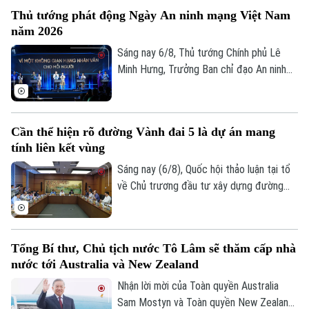
người dân. Đây là vấn đề được nhiều đại
Thủ tướng phát động Ngày An ninh mạng Việt Nam
biểu Quốc hội đặt ra khi thảo luận tại tổ
năm 2026
về Dự án đường Vành đai 5 – Vùng Thủ
đô Hà Nội sáng 6/8.
Sáng nay 6/8, Thủ tướng Chính phủ Lê
Minh Hưng, Trưởng Ban chỉ đạo An ninh
mạng quốc gia, đã dự lễ kỷ niệm Ngày An
ninh mạng Việt Nam (6/8/2024 –
6/8/2026). Chương trình nằm trong khuôn
Cần thể hiện rõ đường Vành đai 5 là dự án mang
khổ chuỗi hoạt động do Ban Chỉ đạo An
tính liên kết vùng
ninh mạng quốc gia phối hợp với Bộ Công
an tổ chức với chủ đề “Vì một không gian
Sáng nay (6/8), Quốc hội thảo luận tại tổ
mạng nhân văn cho mỗi người”.
về Chủ trương đầu tư xây dựng đường
Chuyên mục
Vành đai 5 – Vùng Thủ đô Hà Nội. Cơ bản
đồng tình với chủ trương đầu tư dự án,
Thời sự
các đại biểu góp ý: ban soạn thảo cần thể
Tổng Bí thư, Chủ tịch nước Tô Lâm sẽ thăm cấp nhà
hiện rõ hơn, đây là dự án mang tính liên
nước tới Australia và New Zealand
kết vùng cao. Điều này sẽ giúp công tác
Hà Nội
Hà Nội
điều phối dự án được rõ ràng hơn.
Nhận lời mời của Toàn quyền Australia
Chính trị
Sam Mostyn và Toàn quyền New Zealand
Nhịp sống Hà Nội