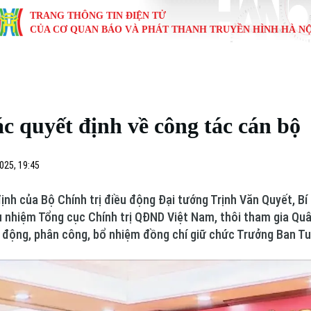
TRANG THÔNG TIN ĐIỆN TỬ
CỦA CƠ QUAN BÁO VÀ PHÁT THANH TRUYỀN HÌNH HÀ NỘ
KINH TẾ
NHÀ ĐẤT
TÀU VÀ XE
GIÁO DỤC
VĂN HÓA
SỨC KHỎ
i
Tin tức
Tin tức
Ô tô
Tin tức
Tin tức
Y tế
ác quyết định về công tác cán bộ
ự
Cafe sáng
Đầu tư
Tàu
Tuyển sinh
Làng nghề
Dinh dư
Nội
Tài chính Ngân hàng
Căn hộ
Xe máy
Hướng nghiệp
Di tích
Tư vấn 
025, 19:45
iệt 4 phương
Doanh nghiệp
Đất đai
Thị trường
ịnh của Bộ Chính trị điều động Đại tướng Trịnh Văn Quyết, Bí
 nhiệm Tổng cục Chính trị QĐND Việt Nam, thôi tham gia Qu
Kinh nghiệm
Đánh giá
 động, phân công, bổ nhiệm đồng chí giữ chức Trưởng Ban Tu