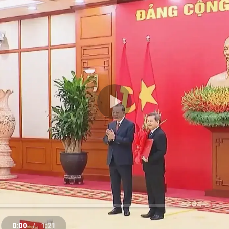
Play
Video
0:00
/
1:21