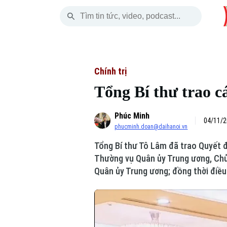
Chủ Nhật
THỜI SỰ
HÀ NỘI
THẾ GIỚI
09 Tháng 08, 2026
Hà Nội
Nhịp sống Hà Nộ
Tin tức
Chính trị
Tổng Bí thư trao c
Chính trị
Người Hà Nội
Quân s
Phúc Minh
Xã hội
Khoảnh khắc Hà 
Hồ sơ
04/11/2
phucminh.doan@daihanoi.vn
An ninh trật tự
Ẩm thực
Người V
Tổng Bí thư Tô Lâm đã trao Quyết đ
Thường vụ Quân ủy Trung ương, Chủ
Công nghệ
Quân ủy Trung ương; đồng thời điều
Skip Ad