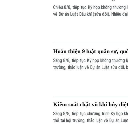
Chiều 8/8, tiếp tục Kỳ họp không thường l
về Dự án Luật Dầu khí (sửa đổi). Nhiều đạ
hút đầu tư vào những khu vực có điều kiệ
Tập đoàn Công nghiệp Năng lượng Quốc g
Hoàn thiện 9 luật quân sự, qu
Sáng 8/8, tiếp tục Kỳ họp không thường lệ
trường, thảo luận về Dự án Luật sửa đổi, 
Kiểm soát chặt vũ khí hủy diệ
Sáng 8/8, tiếp tục chương trình Kỳ họp k
thể tại hội trường, thảo luận về Dự án Luậ
đề nghị tiếp tục hoàn thiện các quy định 