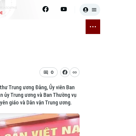
I
E
THỂ THAO
GIẢI TRÍ
ĐÃ PHÁT SÓNG
Bóng đá
Tin tức
ỡng
Quần vợt
Sao
sức khỏe
Golf
Điện ảnh
0
Thời trang
 thư Trung ương Đảng, Ủy viên Ban
ân ủy Trung ương và Ban Thường vụ
Âm nhạc
yên giáo và Dân vận Trung ương.