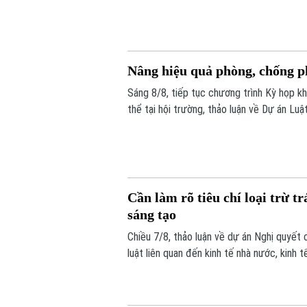
thời bảo đảm quyền, lợi ích hợp pháp và c
Nâng hiệu quả phòng, chống ph
Sáng 8/8, tiếp tục chương trình Kỳ họp k
thể tại hội trường, thảo luận về Dự án Luậ
đề nghị tiếp tục hoàn thiện các quy định 
bảo đảm quyền và lợi ích hợp pháp của tổ
Cần làm rõ tiêu chí loại trừ 
sáng tạo
Chiều 7/8, thảo luận về dự án Nghị quyết 
luật liên quan đến kinh tế nhà nước, kinh
chuyển đổi số, các đại biểu tập trung làm
nhiệm hình sự trong những trường hợp phát