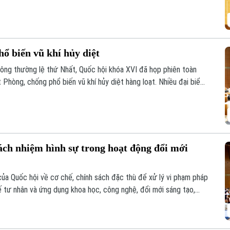
hi phí tuân thủ cho tổ chức, doanh nghiệp.
ổ biến vũ khí hủy diệt
hông thường lệ thứ Nhất, Quốc hội khóa XVI đã họp phiên toàn
t Phòng, chống phổ biến vũ khí hủy diệt hàng loạt. Nhiều đại biểu
nhằm nâng cao hiệu quả phòng ngừa, kiểm soát rủi ro, đồng thời
 chức, cá nhân.
trách nhiệm hình sự trong hoạt động đổi mới
của Quốc hội về cơ chế, chính sách đặc thù để xử lý vi phạm pháp
 tế tư nhân và ứng dụng khoa học, công nghệ, đổi mới sáng tạo,
 rõ trách nhiệm của người đứng đầu và cơ chế loại trừ trách
 sinh rủi ro khách quan.