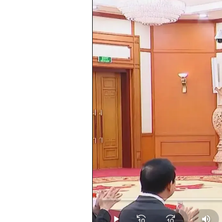
Loaded
:
0.00%