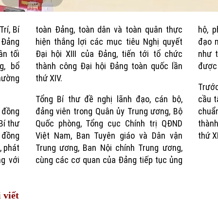
e
Current
Duration
rí, Bí
toàn Đảng, toàn dân và toàn quân thực
hộ, p
Time
ư Đảng
hiện thắng lợi các mục tiêu Nghị quyết
đạo m
ân tối
Đại hội XIII của Đảng, tiến tới tổ chức
như t
g, bổ
thành công Đại hội Đảng toàn quốc lần
được 
hường
thứ XIV.
Trướ
Tổng Bí thư đề nghị lãnh đạo, cán bộ,
cầu t
 đồng
đảng viên trong Quân ủy Trung ương, Bộ
chuẩn
Bí thư
Quốc phòng, Tổng cục Chính trị QĐND
thành
 đồng
Việt Nam, Ban Tuyên giáo và Dân vận
thứ X
, phát
Trung ương, Ban Nội chính Trung ương,
g với
cùng các cơ quan của Đảng tiếp tục ủng
 viết