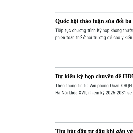
Quốc hội thảo luận sửa đổi ba 
Tiếp tục chương trình Kỳ họp không thườn
phiên toàn thể ở hội trường để cho ý kiến 
xuất bản và tư pháp.
Dự kiến kỳ họp chuyên đề HĐN
Theo thông tin từ Văn phòng Đoàn ĐBQH 
Hà Nội khóa XVII, nhiệm kỳ 2026-2031 sẽ
định các nội dung quan trọng thuộc thẩm 
Thu hút đầu tư dầu khí gắn với