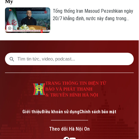
Mỹ
Tổng thống Iran Masoud Pezeshkian ngày
20/7 khẳng định, nước này đang trong
“cuộc chiến toàn diện” với Mỹ, trong bối
cảnh xung đột giữa hai bên tiếp tục leo
thang và lan rộng sang các quốc gia Vùng
Vịnh.
TRANG THÔNG TIN ĐIỆN TỬ
BÁO VÀ PHÁT THANH
& TRUYỀN HÌNH HÀ NỘI
Giới thiệu
Điều khoản sử dụng
Chính sách bảo mật
Theo dõi Hà Nội On