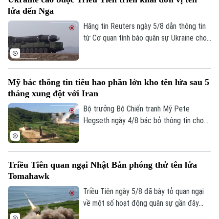
phong tỏa hàng hải mà nhóm này đang
lửa đến Nga
thực thi, gây lo ngại sâu sắc cho cộng
đồng quốc tế.
Hãng tin Reuters ngày 5/8 dẫn thông tin
từ Cơ quan tình báo quân sự Ukraine cho
biết một đơn vị tên lửa của Triều Tiên có
thể đã được triển khai tới miền tây nước
Nga, với khả năng được trang bị hàng
Mỹ bác thông tin tiêu hao phần lớn kho tên lửa sau 5
trăm tên lửa đạn đạo nhằm hỗ trợ các
tháng xung đột với Iran
hoạt động quân sự của Moscow tại
Ukraine. Nga và Triều Tiên hiện chưa đưa
Bộ trưởng Bộ Chiến tranh Mỹ Pete
ra bình luận về thông tin này.
Hegseth ngày 4/8 bác bỏ thông tin cho
rằng quân đội nước này đã tiêu hao phần
lớn kho tên lửa sau 5 tháng xung đột với
Iran, khẳng định Washington vẫn duy trì
Triều Tiên quan ngại Nhật Bản phóng thử tên lửa
đầy đủ năng lực quân sự.
Tomahawk
Triều Tiên ngày 5/8 đã bày tỏ quan ngại
về một số hoạt động quân sự gần đây
của Nhật Bản, trong đó có vụ phóng thử