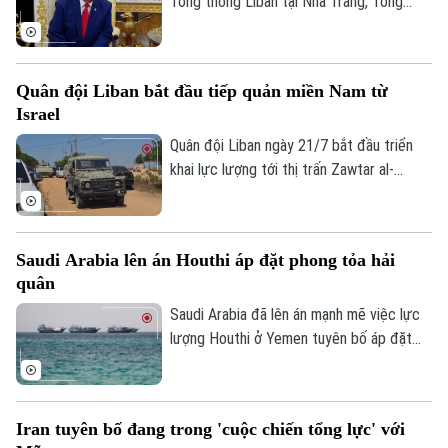
Tổng thống Liban tại Nhà Trắng, Tổng
thống Mỹ Donald Trump tuyên bố
Washington sẽ tiếp tục các cuộc tấn
công nhằm vào Iran, đồng thời dự đoán
Quân đội Liban bắt đầu tiếp quản miền Nam từ
Iran sẽ mất từ 20 đến 25 năm để khắc
Israel
phục những thiệt hại hiện nay.
Quân đội Liban ngày 21/7 bắt đầu triển
khai lực lượng tới thị trấn Zawtar al-
Gharbiyeh, thuộc khu vực Nabatieh, sau
khi quân đội Israel rút khỏi vùng này. Đây
là bước đi đầu tiên trong kế hoạch do Mỹ
Saudi Arabia lên án Houthi áp đặt phong tỏa hải
làm trung gian nhằm từng bước khôi phục
quân
quyền kiểm soát của chính quyền Liban tại
khu vực biên giới.
Saudi Arabia đã lên án mạnh mẽ việc lực
lượng Houthi ở Yemen tuyên bố áp đặt
phong tỏa hải quân với các cảng và vùng
biển của quốc gia này.
Iran tuyên bố đang trong 'cuộc chiến tổng lực' với