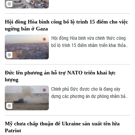
hòa bình do Washington thúc đẩy nhằm
chấm dứt xung đột tại Dải Gaza và coi
Điện ảnh
đây là cột mốc quan trọng trong việc
Hội đồng Hòa bình công bố lộ trình 15 điểm cho việc
Thời trang
triển khai Kế hoạch hòa bình 20 điểm của
ngừng bắn ở Gaza
mình.
Âm nhạc
Hội đồng Hòa bình vừa chính thức công
bố lộ trình 15 điểm nhằm triển khai thỏa
thuận hòa bình toàn diện tại Dải Gaza. Đây
được xem là bước đột phá mang tính lịch
sử sau khi Tổng thống Mỹ Donald Trump
Đức lên phương án hỗ trợ NATO triển khai lực
thông báo rằng phong trào Hamas chấp
lượng
thuận kế hoạch giải giáp vũ khí.
Chính phủ Đức được cho là đang xây
dựng các phương án dự phòng nhằm bảo
đảm việc triển khai lực lượng của Tổ
chức Hiệp ước Bắc Đại Tây Dương
(NATO) qua lãnh thổ nước này. Động thái
Mỹ chưa chấp thuận để Ukraine sản xuất tên lửa
diễn ra trong bối cảnh Berlin lo ngại chính
Patriot
quyền một số bang ở nước này có thể