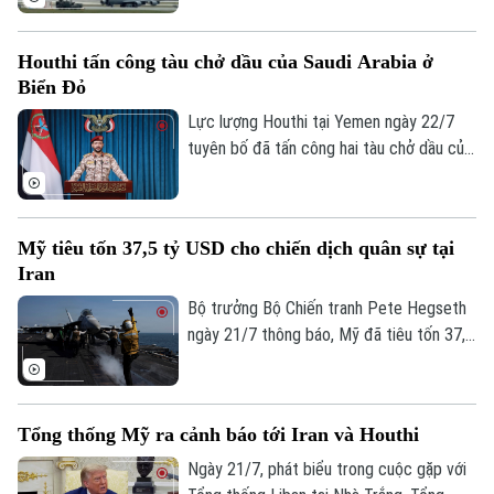
Bezmer, bất chấp cảnh báo từ Iran và
khẳng định động thái này không đồng
Houthi tấn công tàu chở dầu của Saudi Arabia ở
nghĩa Bulgaria tham gia vào bất kỳ hoạt
Biển Đỏ
động quân sự nào chống Tehran.
Lực lượng Houthi tại Yemen ngày 22/7
tuyên bố đã tấn công hai tàu chở dầu của
Ả Rập Xê Út trên Biển Đỏ bằng tên lửa và
thiết bị bay không người lái (UAV), chỉ ít
Bản quyền thuộc về Cơ quan Báo và Phát thanh Truyền hình Hà Nội Giấy
ngày sau khi đơn phương áp đặt lệnh
phép số: Số 63/GP-TTDT, cấp ngày 10/05/2023
Mỹ tiêu tốn 37,5 tỷ USD cho chiến dịch quân sự tại
phong tỏa hàng hải đối với quốc gia vùng
TRANG THÔNG TIN ĐIỆN TỬ
Iran
Vịnh.
Bộ trưởng Bộ Chiến tranh Pete Hegseth
CỦA CƠ QUAN BÁO VÀ PHÁT THANH TRUYỀN HÌNH HÀ NỘI
ngày 21/7 thông báo, Mỹ đã tiêu tốn 37,5
Số 3-5 Huỳnh Thúc Kháng-Phường Láng-Hà Nội
tỷ USD cho chiến dịch quân sự tại Iran,
Giám đốc: VŨ MINH TUẤN
cao hơn gần 8 tỷ USD so với ước tính
công khai gần đây nhất.
Phó Giám đốc: Nguyễn Kim Khiêm, Nguyễn Minh Đức, Nguyễn Thành Lợi
Tổng thống Mỹ ra cảnh báo tới Iran và Houthi
Ngày 21/7, phát biểu trong cuộc gặp với