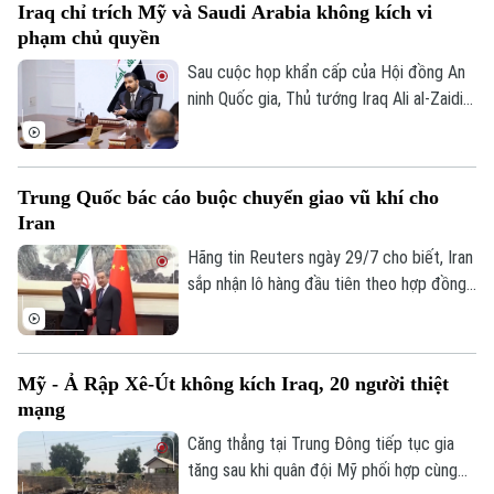
Iraq chỉ trích Mỹ và Saudi Arabia không kích vi
được khống chế hoàn toàn và không ghi
phạm chủ quyền
nhận thương vong, nhiều nguồn tin quốc
tế dấy lên nghi vấn vụ việc có thể xuất
Sau cuộc họp khẩn cấp của Hội đồng An
phát từ một cuộc tấn công bằng máy bay
ninh Quốc gia, Thủ tướng Iraq Ali al-Zaidi
không người lái (UAV).
ngày 29/7 đã chỉ đạo Bộ Ngoại giao nước
này tiến hành các biện pháp pháp lý cần
thiết liên quan đến các cuộc không kích
Trung Quốc bác cáo buộc chuyển giao vũ khí cho
của Mỹ và Saudi Arabia vào lãnh thổ Iraq.
Iran
Vụ việc đã gây ra thương vong lớn cho
hàng chục người và làm gia tăng căng
Hãng tin Reuters ngày 29/7 cho biết, Iran
thẳng ngoại giao trong khu vực.
sắp nhận lô hàng đầu tiên theo hợp đồng
mua khoảng 400 hệ thống tên lửa phòng
không vác vai do Trung Quốc sản xuất,
nhằm tăng cường năng lực phòng không
Mỹ - Ả Rập Xê-Út không kích Iraq, 20 người thiệt
sau nhiều tháng giao tranh với Mỹ và
mạng
Israel. Dù vậy, phía Bắc Kinh đến nay vẫn
phủ nhận thông tin về thương vụ này.
Căng thẳng tại Trung Đông tiếp tục gia
tăng sau khi quân đội Mỹ phối hợp cùng