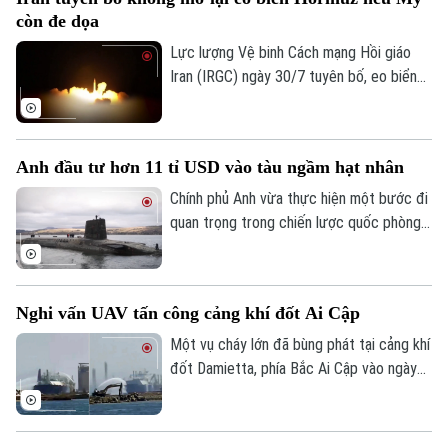
tác quốc phòng giữa hai nước.
còn đe dọa
Lực lượng Vệ binh Cách mạng Hồi giáo
Iran (IRGC) ngày 30/7 tuyên bố, eo biển
Hormuz sẽ không được mở lại, chừng nào
Mỹ còn đe dọa và gây hấn với nước này.
Lời cảnh báo trên được Tehran đưa ra
Anh đầu tư hơn 11 tỉ USD vào tàu ngầm hạt nhân
trong bối cảnh hàng trăm tàu hàng cùng
hàng nghìn thủy thủ vẫn đang bị mắc kẹt
Chính phủ Anh vừa thực hiện một bước đi
bên trong vịnh Ba Tư vì xung đột leo
quan trọng trong chiến lược quốc phòng
thang.
khi công bố gói đầu tư trị giá hàng tỉ USD
để hiện đại hóa lá chắn hạt nhân trên biển.
Nghi vấn UAV tấn công cảng khí đốt Ai Cập
Một vụ cháy lớn đã bùng phát tại cảng khí
đốt Damietta, phía Bắc Ai Cập vào ngày
29/7, khiến hai tàu chở khí bốc cháy.
Trong khi Bộ Dầu mỏ và Tài nguyên
Theo dõi Hà Nội On
Khoáng sản Ai Cập khẳng định, sự cố đã