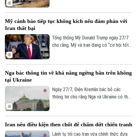
lực lượng Ả Rập Xê-Út bất ngờ tiến hành
loạt không kích vào nhiều mục tiêu trên
lãnh thổ Iraq. Vụ tấn công đã gây thương
Mỹ cảnh báo tiếp tục không kích nếu đàm phán với
vong lớn và vấp phải sự phản đối mạnh mẽ
Iran thất bại
từ giới chức Baghdad.
Tổng thống Mỹ Donald Trump ngày 27/7
cho rằng, Mỹ và Iran đang có “cơ hội tốt”
để đạt được một thỏa thuận. Tuy nhiên,
ông cũng cảnh báo Washington có thể nối
lại các hoạt động quân sự nếu đàm phán
Nga bác thông tin về khả năng ngừng bắn trên không
không đạt kết quả.
tại Ukraine
Ngày 27/7, Điện Kremlin bác bỏ các
thông tin cho rằng Nga và Ukraine có thể
đạt được một thỏa thuận ngừng bắn trên
không.
Iran nêu điều kiện then chốt để chấm dứt chiến tranh
Lãnh tụ tối cao Iran vừa chính thức đưa