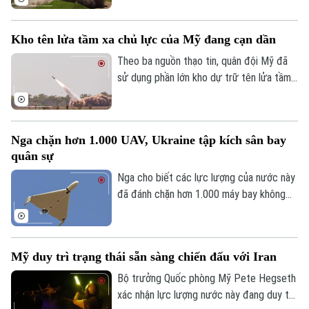
tên lửa hành trình Tomahawk từ tàu khu
trục Aegis Chokai.
Kho tên lửa tầm xa chủ lực của Mỹ đang cạn dần
Theo ba nguồn thạo tin, quân đội Mỹ đã
sử dụng phần lớn kho dự trữ tên lửa tầm
xa có độ chính xác cao trong suốt 5
tháng xung đột với Iran, làm dấy lên lo
ngại về khả năng sẵn sàng chiến đấu của
Nga chặn hơn 1.000 UAV, Ukraine tập kích sân bay
lực lượng này trước các cuộc xung đột
quân sự
trong tương lai.
Nga cho biết các lực lượng của nước này
đã đánh chặn hơn 1.000 máy bay không
người lái từ phía Ukraine ngày 2/8, trong
khi Ukraine tuyên bố đã tấn công một sân
bay quân sự của Nga.
Mỹ duy trì trạng thái sẵn sàng chiến đấu với Iran
Bộ trưởng Quốc phòng Mỹ Pete Hegseth
xác nhận lực lượng nước này đang duy trì