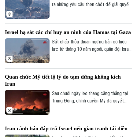
ra những yêu cầu then chốt để giải quyết
cuộc xung đột hiện nay với Mỹ và Israel.
Tuyên bố này được đưa ra trong bối cảnh
giao tranh giữa Mỹ và Iran đang tạm lắng
Israel hạ sát các chỉ huy an ninh của Hamas tại Gaza
sau các cuộc không kích 13 ngày liên tiếp
và các cuộc đàm phán ngoại giao đang ở
Bất chấp thỏa thuận ngừng bắn có hiệu
giai đoạn nhạy cảm.
lực từ tháng 10 năm ngoái, quân đội Israel
vừa thực hiện hàng loạt cuộc không kích
hạ sát các quan chức an ninh cấp cao của
Hamas. Động thái này diễn ra trong bối
Quan chức Mỹ tiết lộ lý do tạm dừng không kích
cảnh thương vong tại Dải Gaza đã chạm
Iran
những cột mốc đáng lo ngại.
Sau chuỗi ngày leo thang căng thẳng tại
Trung Đông, chính quyền Mỹ đã quyết
định tạm dừng các đòn không kích vào
Iran từ đêm 25/7. Giới chức Washington
khẳng định, đây là bước đi nhằm ưu tiên
Iran cảnh báo đáp trả Israel nếu giao tranh tái diễn
cho giải pháp đối thoại để giải quyết cuộc