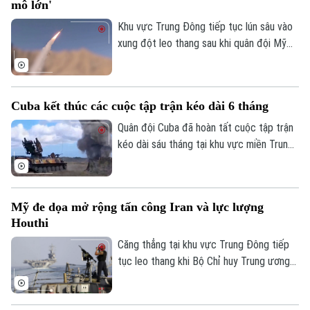
mô lớn'
Khu vực Trung Đông tiếp tục lún sâu vào
xung đột leo thang sau khi quân đội Mỹ
tiếp tục thực hiện đợt không kích đêm
thứ 13 liên tiếp vào lãnh thổ Iran. Động
thái này diễn ra ngay sau khi Tổng thống
Cuba kết thúc các cuộc tập trận kéo dài 6 tháng
Donald Trump cảnh báo về một "hình phạt
quân sự lớn" và nỗ lực đàm phán ngừng
Quân đội Cuba đã hoàn tất cuộc tập trận
bắn do Iraq làm trung gian chính thức đổ
kéo dài sáu tháng tại khu vực miền Trung
vỡ.
đất nước, trong bối cảnh các biện pháp
trừng phạt và sức ép địa chính trị từ phía
Mỹ đối với hòn đảo này tiếp tục leo
Mỹ đe dọa mở rộng tấn công Iran và lực lượng
thang.
Houthi
Căng thẳng tại khu vực Trung Đông tiếp
tục leo thang khi Bộ Chỉ huy Trung ương
Mỹ (CENTCOM) xác nhận vừa tiến hành
đêm tấn công thứ 13 liên tiếp nhắm vào