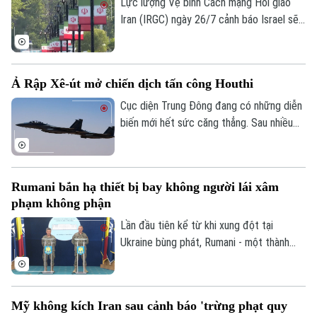
xung đột kéo dài gần 5 tháng qua.
Lực lượng Vệ binh Cách mạng Hồi giáo
Iran (IRGC) ngày 26/7 cảnh báo Israel sẽ
phải đối mặt với hậu quả nghiêm trọng nếu
nối lại các hành động quân sự, đồng thời
Liên hệ đường dây nóng (bấm để gọi)
tuyên bố sẽ đáp trả bất kỳ quốc gia nào
Tòa soạn
Tòa soạn
Ả Rập Xê-út mở chiến dịch tấn công Houthi
hỗ trợ Mỹ tấn công Iran.
0865.116.699 (hotline)
0865.116.699
Cục diện Trung Đông đang có những diễn
biến mới hết sức căng thẳng. Sau nhiều
năm duy trì lệnh ngừng bắn không chính
thức kể từ tháng 3/2022, liên quân do Ả
Rập Xê-út đứng đầu vừa chính thức xác
Rumani bắn hạ thiết bị bay không người lái xâm
nhận mở chiến dịch không kích quy mô lớn
phạm không phận
nhằm vào các vị trí của lực lượng Houthi
tại Yemen.
Lần đầu tiên kể từ khi xung đột tại
Ukraine bùng phát, Rumani - một thành
viên của liên minh NATO, đã chính thức
khai hỏa tiêm kích để tiêu diệt thiết bị
bay không người lái (UAV) xâm phạm
Mỹ không kích Iran sau cảnh báo 'trừng phạt quy
không phận.