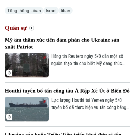
Tổng thống Liban
Israel
liban
Quân sự
Xu hướng
Mỹ âm thầm xúc tiến đàm phán cho Ukraine sản
xuất Patriot
Hãng tin Reuters ngày 5/8 dẫn một số
nguồn thạo tin cho biết Mỹ đang thúc
đẩy đàm phán về khả năng cho phép
Ukraine sản xuất tên lửa đánh chặn
Patriot, trong bối cảnh Kiev đang thiếu
Houthi tuyên bố tấn công tàu Ả Rập Xê Út ở Biển Đỏ
hụt loại vũ khí quan trọng này để đối phó
các cuộc tập kích của Nga.
Lực lượng Houthi tại Yemen ngày 5/8
tuyên bố đã thực hiện vụ tấn công bằng
tên lửa đạn đạo nhằm vào tàu chở dầu
của Ả Rập Xê Út trên Biển Đỏ. Đây là
bước leo thang mới nhất trong chiến dịch
Ukraine cáo buộc Triều Tiên triển khai đơn vị tên