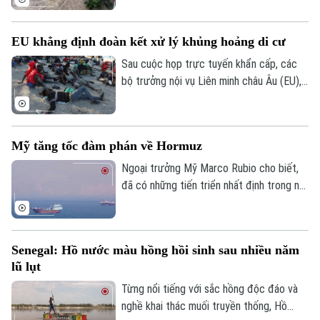
người bị thương, 2 người mất tích và gần
2.000 người phải sơ tán.
EU khẳng định đoàn kết xử lý khủng hoảng di cư
Sau cuộc họp trực tuyến khẩn cấp, các
bộ trưởng nội vụ Liên minh châu Âu (EU),
ngày 4/8, khẳng định đoàn kết mạnh mẽ
với Tây Ban Nha trước việc làn sóng
người di cư ồ ạt tràn vào vùng lãnh thổ
Mỹ tăng tốc đàm phán về Hormuz
Ceuta của nước này.
Ngoại trưởng Mỹ Marco Rubio cho biết,
đã có những tiến triển nhất định trong nỗ
lực nhằm bảo đảm tự do hàng hải qua eo
biển Hormuz, song Mỹ và Iran vẫn chưa
đạt được thỏa thuận cuối cùng.
Senegal: Hồ nước màu hồng hồi sinh sau nhiều năm
lũ lụt
Từng nổi tiếng với sắc hồng độc đáo và
nghề khai thác muối truyền thống, Hồ
Liên hệ đường dây nóng (bấm để gọi)