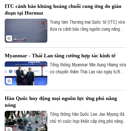
San Diego ở bang California, Mỹ nhằm
ITC cảnh báo khủng hoảng chuỗi cung ứng do gián
điều trị tình trạng nhiễm trùng đã lan đến
đoạn tại Hormuz
một phần hộp sọ của con vật.
Trung tâm Thương mại Quốc tế (ITC) vừa
đưa ra cảnh báo rằng nguồn cung năng
lượng, phân bón và vật liệu công nghiệp
trên toàn cầu đang chịu cú sốc lớn do
các hoạt động vận tải biển qua Eo biển
Myanmar - Thái Lan tăng cường hợp tác kinh tế
Hormuz bị gián đoạn.
Tổng thống Myanmar Min Aung Hlaing vừa
có chuyến thăm Thái Lan vào ngày 6/8.
Chuyến thăm này nằm trong chuỗi nỗ lực
của Bangkok nhằm thúc đẩy sự kết nối
trở lại giữa nước này với khối ASEAN.
Hàn Quốc huy động mọi nguồn lực ứng phó nắng
nóng
Tổng thống Hàn Quốc Lee Jae Myung đã
chủ trì cuộc họp khẩn cấp ứng phó nắng
nóng và chỉ đạo huy động toàn bộ nhân