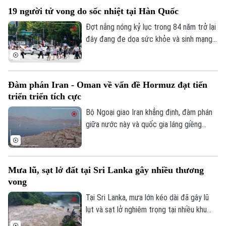
và triển khai khuôn khổ thỏa thuận đạt
19 người tử vong do sốc nhiệt tại Hàn Quốc
được tại Washington vào cuối tháng 6.
Đợt nắng nóng kỷ lục trong 84 năm trở lại
đây đang đe dọa sức khỏe và sinh mạng
của nhiều người Hàn Quốc, với số ca tử
vong đã lên tới 19 người, phần lớn là
người cao tuổi.
Đàm phán Iran - Oman về vấn đề Hormuz đạt tiến
triển triển tích cực
Bộ Ngoại giao Iran khẳng định, đàm phán
giữa nước này và quốc gia láng giềng
Oman về vấn đề eo biển Hormuz, đang
tiến triển tích cực. Tuy nhiên, các kết quả
thảo luận cụ thể chưa được đề cập.
Mưa lũ, sạt lở đất tại Sri Lanka gây nhiều thương
vong
Tại Sri Lanka, mưa lớn kéo dài đã gây lũ
lụt và sạt lở nghiêm trọng tại nhiều khu
vực, khiến ít nhất 5 người thiệt mạng, 3