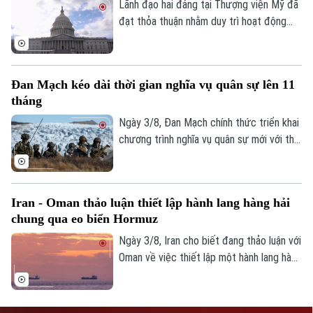
Lãnh đạo hai đảng tại Thượng viện Mỹ đã
đạt thỏa thuận nhằm duy trì hoạt động
của Chính phủ liên bang qua thời điểm
diễn ra cuộc bầu cử giữa nhiệm kỳ năm
2026, qua đó tránh nguy cơ Chính phủ
Đan Mạch kéo dài thời gian nghĩa vụ quân sự lên 11
phải đóng cửa vào đầu tháng 10.
tháng
Ngày 3/8, Đan Mạch chính thức triển khai
chương trình nghĩa vụ quân sự mới với thời
gian phục vụ kéo dài lên 11 tháng. Động
thái nằm trong kế hoạch tăng cường năng
lực quốc phòng trước những diễn biến an
Iran - Oman thảo luận thiết lập hành lang hàng hải
ninh tại Bắc Cực và xung đột Nga -
chung qua eo biển Hormuz
Ukraine.
Ngày 3/8, Iran cho biết đang thảo luận với
Oman về việc thiết lập một hành lang hàng
hải chung qua eo biển Hormuz nhằm đáp
ứng lợi ích và các yêu cầu an ninh của cả
hai nước.