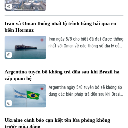
Tàu và Xe
huy động nguồn vốn cho kế hoạch xây
Người Việt 4 phương
Tài chính Ngân hàng
dựng kho dự trữ nhiên liệu chiến lược trị
Đầu tư
Ô tô
Giáo dục
giá 42 tỷ USD.
Doanh nghiệp
Iran và Oman thống nhất lộ trình hàng hải qua eo
Căn hộ
Tàu
biển Hormuz
Tin tức
Văn hóa
Iran ngày 5/8 cho biết đã đạt được thống
Đất đai
Xe máy
Tuyển sinh
nhất với Oman về các thông số địa lý của
Tin tức
Sức khỏe
Kinh nghiệm
tuyến hàng hải mới qua eo biển Hormuz -
Thị trường
Hướng nghiệp
một trong những tuyến vận tải năng lượng
Làng nghề
Y tế
Thể thao
quan trọng nhất thế giới.
Đánh giá
Argentina tuyên bố không trả đũa sau khi Brazil hạ
Di tích
cấp quan hệ
Dinh dưỡng
Bóng đá
Giải trí
Argentina ngày 5/8 tuyên bố sẽ không áp
Tư vấn sức khỏe
dụng các biện pháp trả đũa sau khi Brazil
Quần vợt
Tin tức
Đã phát sóng
hạ cấp quan hệ song phương xuống cấp
Golf
Đại biện lâm thời. Buenos Aires cho rằng,
Sao
đây là quyết định đơn phương của Brasilia
Ukraine cảnh báo cạn kiệt tên lửa phòng không
và khẳng định không muốn làm gia tăng
Điện ảnh
trước mùa đông