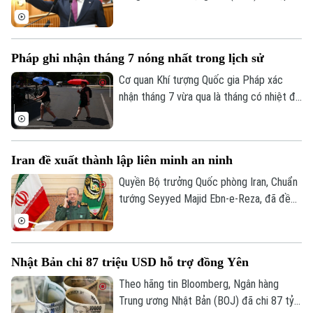
chính tại Thổ Nhĩ Kỳ, đã chủ trì cuộc họp
Quốc hội đầu tiên của "Đảng Mới" – chính
đảng vừa được ông cùng các cộng sự
Pháp ghi nhận tháng 7 nóng nhất trong lịch sử
thành lập sau khi bị tước quyền lực theo
một phán quyết của tòa án.
Cơ quan Khí tượng Quốc gia Pháp xác
nhận tháng 7 vừa qua là tháng có nhiệt độ
cao nhất từng được ghi nhận tại nước này
kể từ khi các dữ liệu khí tượng bắt đầu
được lưu trữ vào năm 1900.
Iran đề xuất thành lập liên minh an ninh
Quyền Bộ trưởng Quốc phòng Iran, Chuẩn
tướng Seyyed Majid Ebn-e-Reza, đã đề
xuất thiết lập một cơ chế an ninh chung
giữa các quốc gia Hồi giáo trong khu vực,
cho rằng sự hiện diện của các lực lượng
Nhật Bản chi 87 triệu USD hỗ trợ đồng Yên
bên ngoài khu vực chỉ làm gia tăng bất ổn.
Theo hãng tin Bloomberg, Ngân hàng
Trung ương Nhật Bản (BOJ) đã chi 87 tỷ