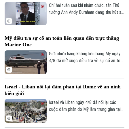
gặp song phương nào kể từ khi Tổng
Chỉ hai tuần sau khi nhậm chức, tân Thủ
thống Argentina Javier Milei nhậm chức
tướng Anh Andy Burnham đang thu hút sự
hồi cuối năm 2023.
chú ý trên nhiều nền tảng mạng xã hội với
phong cách giao tiếp gần gũi, trong bối
cảnh các đảng dân túy tại Anh đẩy mạnh
Mỹ điều tra sự cố an toàn liên quan đến trực thăng
gia tăng ảnh hưởng trong không gian trực
Marine One
tuyến.
Giới chức hàng không liên bang Mỹ ngày
4/8 đã mở cuộc điều tra về sự cố an toàn
không lưu liên quan đến trực thăng
Marine One chở Tổng thống Donald
Trump.
Israel - Liban nối lại đàm phán tại Rome về an ninh
biên giới
Israel và Liban ngày 4/8 đã nối lại các
cuộc đàm phán do Mỹ làm trung gian tại
thủ đô Rome (Italy), nhằm thúc đẩy các
thỏa thuận an ninh dọc khu vực biên giới