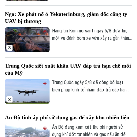
Bộ Nông nghiệp Mỹ (USDA) tại địa
phương này phải ngừng làm việc do các
Nga: Xe phát nổ ở Yekaterinburg, giám đốc công ty
nguy cơ mất an ninh.
UAV bị thương
Hãng tin Kommersant ngày 5/8 đưa tin,
Chuyên mục
một vụ đánh bom xe vừa xảy ra gần thành
phố Yekaterinburg, Nga, khiến một giám
Thời sự
đốc nhà máy sản xuất máy bay không
người lái (UAV) bị thương nặng trong khi
Trung Quốc siết xuất khẩu UAV đáp trả hạn chế mới
Hà Nội
tài xế thiệt mạng. Đây là vụ tấn công thứ
Hà Nội
của Mỹ
hai nhằm vào các nhà sản xuất UAV của
Chính trị
Nga chỉ trong vòng một tuần qua.
Trung Quốc ngày 5/8 đã công bố loạt
Nhịp sống Hà Nội
Thế giới
biện pháp kinh tế nhằm đáp trả các hạn
Xã hội
chế mới của Mỹ, trong đó có việc siết
Người Hà Nội
Tin tức
Kinh tế
xuất khẩu thiết bị bay không người lái
An ninh trật tự
(UAV) và đưa 6 thực thể của Mỹ vào danh
Khoảnh khắc Hà Nội
Quân sự
Ấn Độ tính áp phí sử dụng gas để xây kho nhiên liệu
sách trả đũa.
Tin tức
Nhà đất
Công nghệ
Ẩm thực
Ấn Độ đang xem xét thu phí người sử
Hồ sơ
Cafe sáng
dụng khí đốt tự nhiên và gas nấu ăn để
Tin tức