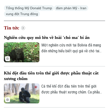
Tổng thống Mỹ Donald Trump
đàm phán Mỹ - Iran
xung đột Trung đông
Xu hướng
Tin tức
Nghiên cứu quy mô lớn về loài 'chó ma' bí ẩn
Một nghiên cứu mới tại Bolivia đã mang
đến những hiểu biết quý giá về chó tai
ngắn – loài thú hoang dã được mệnh danh
là "chó ma" của rừng Amazon do rất hiếm
khi xuất hiện trước mắt con người. Thông
Khỉ đột đầu tiên trên thế giới được phẫu thuật cắt
qua hàng nghìn bức ảnh từ hệ thống bẫy
xương chũm
ảnh, các nhà khoa học đã có thêm hình
dung về tập tính và môi trường sống của
Cá thể khỉ đột đầu tiên trên thế giới
một trong những loài chó hoang dã ít
được phẫu thuật xương chũm. Ca phẫu
được biết đến nhất ở khu vực Mỹ Latinh.
thuật mang tính đột phá này được thực
hiện tại Công viên Safari thuộc Sở thú