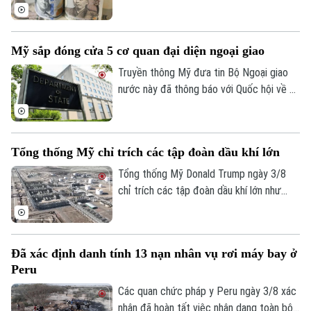
USD để ngăn đà lao dốc của đồng yên.
Hoạt động can thiệp diễn ra trong hai
ngày 30 và 31/7, với ước tính BOJ đã chi
Mỹ sắp đóng cửa 5 cơ quan đại diện ngoại giao
khoảng 53 tỷ USD trong ngày 30/7 và 34
tỷ USD trong ngày 31/7.
Truyền thông Mỹ đưa tin Bộ Ngoại giao
nước này đã thông báo với Quốc hội về kế
hoạch đóng cửa 5 cơ quan đại diện ngoại
giao ở nước ngoài, thu hẹp đáng kể so với
đề xuất ban đầu.
Tổng thống Mỹ chỉ trích các tập đoàn dầu khí lớn
Tổng thống Mỹ Donald Trump ngày 3/8
chỉ trích các tập đoàn dầu khí lớn như
Chevron và Exxon Mobil vì thu lợi nhuận
quá cao, đồng thời kêu gọi ngành năng
lượng góp phần kiềm chế giá nhiên liệu
Đã xác định danh tính 13 nạn nhân vụ rơi máy bay ở
trong bối cảnh căng thẳng với Iran tiếp
Peru
tục đẩy giá dầu thế giới tăng.
Các quan chức pháp y Peru ngày 3/8 xác
nhận đã hoàn tất việc nhận dạng toàn bộ