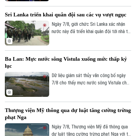
Washington đẩy mạnh chiến lược bảo
đảm nguồn cung khoáng sản quan trọng
Sri Lanka triển khai quân đội sau các vụ vượt ngục
phục vụ quốc phòng và giảm phụ thuộc
vào chuỗi cung ứng từ Trung Quốc.
Ngày 7/8, giới chức Sri Lanka xác nhận
nước này đã triển khai quân đội tới nhà tù
chính ở thành phố Colombo và hai nhà tù
khác, sau vụ vượt ngục bất thành khiến ba
phạm nhân thiệt mạng và 23 người bị
Ba Lan: Mực nước sông Vistula xuống mức thấp kỷ
thương.
lục
Dữ liệu giám sát thủy văn công bố ngày
7/8 cho thấy mực nước sông Vistula chảy
Bản quyền thuộc về Cơ quan Báo và Phát thanh Truyền hình Hà Nội Giấy
phép số: Số 63/GP-TTDT, cấp ngày 10/05/2023
qua thủ đô Warsaw của Ba Lan đã giảm
xuống mức thấp nhất kể từ khi công tác
TRANG THÔNG TIN ĐIỆN TỬ
đo đạc được triển khai.
Thượng viện Mỹ thông qua dự luật tăng cường trừng
CỦA CƠ QUAN BÁO VÀ PHÁT THANH TRUYỀN HÌNH HÀ NỘI
phạt Nga
Số 3-5 Huỳnh Thúc Kháng-Phường Láng-Hà Nội
Ngày 7/8, Thượng viện Mỹ đã thông qua
Giám đốc: VŨ MINH TUẤN
dự luật tăng cường trừng phạt Nga với tỷ