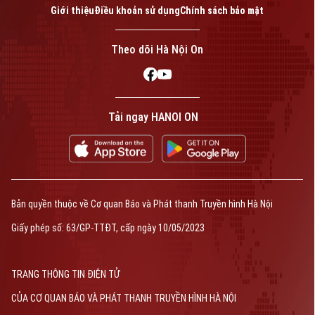
Giới thiệu
Điều khoản sử dụng
Chính sách bảo mật
Theo dõi Hà Nội On
Tải ngay HANOI ON
Bản quyền thuộc về Cơ quan Báo và Phát thanh Truyền hình Hà Nội
Giấy phép số: 63/GP-TTĐT, cấp ngày 10/05/2023
TRANG THÔNG TIN ĐIỆN TỬ
CỦA CƠ QUAN BÁO VÀ PHÁT THANH TRUYỀN HÌNH HÀ NỘI