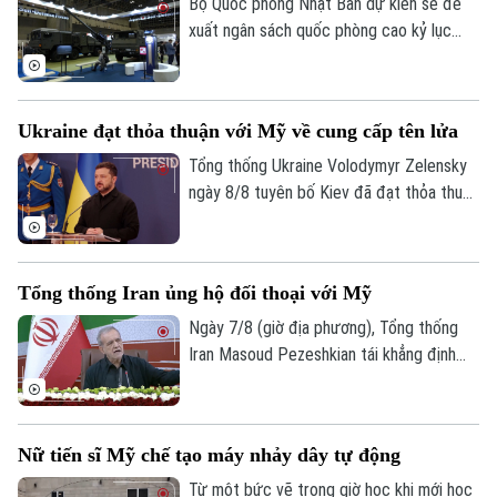
Bộ Quốc phòng Nhật Bản dự kiến sẽ đề
Golf
Sao
xuất ngân sách quốc phòng cao kỷ lục
khoảng 8.900 tỷ Yên (56 tỷ USD) cho tài
Điện ảnh
khóa 2027.
Thời trang
Ukraine đạt thỏa thuận với Mỹ về cung cấp tên lửa
Tổng thống Ukraine Volodymyr Zelensky
Âm nhạc
ngày 8/8 tuyên bố Kiev đã đạt thỏa thuận
với Mỹ về việc cung cấp tên lửa đánh
chặn hàng tháng, song không cung cấp số
lượng cụ thể, đồng thời thừa nhận số
Tổng thống Iran ủng hộ đối thoại với Mỹ
lượng này chưa đủ để đáp ứng nhu cầu
thực tế.
Ngày 7/8 (giờ địa phương), Tổng thống
Iran Masoud Pezeshkian tái khẳng định
cam kết theo đuổi đối thoại nhằm bảo vệ
các lợi ích quốc gia, song nhấn mạnh
Tehran sẽ không bị ép buộc phải đầu
Nữ tiến sĩ Mỹ chế tạo máy nhảy dây tự động
hàng.
Từ một bức vẽ trong giờ học khi mới học