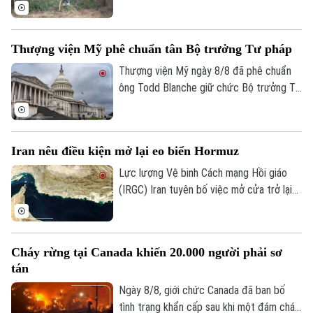
mức cao tại hàng chục tỉnh. Chính quyền
cảnh báo một đợt nóng mới sẽ diễn ra
trong những ngày tới, với nhiệt độ có thể
Thượng viện Mỹ phê chuẩn tân Bộ trưởng Tư pháp
lên tới 40°C ở nhiều nơi.
Thượng viện Mỹ ngày 8/8 đã phê chuẩn
ông Todd Blanche giữ chức Bộ trưởng Tư
pháp, khép lại một trong những cuộc
tranh luận gay gắt nhất về nhân sự nội các
trong nhiệm kỳ thứ hai của Tổng thống
Chuyên mục
Iran nêu điều kiện mở lại eo biển Hormuz
Donald Trump.
Lực lượng Vệ binh Cách mạng Hồi giáo
Thời sự
(IRGC) Iran tuyên bố việc mở cửa trở lại
eo biển Hormuz sẽ chỉ diễn ra nếu các
Hà Nội
Hà Nội
yêu cầu của nước này đối với Mỹ được
đáp ứng và vấn đề này không liên quan
Chính trị
Nhịp sống Hà Nội
Cháy rừng tại Canada khiến 20.000 người phải sơ
Thế giới
đến các cuộc đàm phán với Oman.
tán
Xã hội
Người Hà Nội
Tin tức
Ngày 8/8, giới chức Canada đã ban bố
Kinh tế
An ninh trật tự
tình trạng khẩn cấp sau khi một đám cháy
Khoảnh khắc Hà Nội