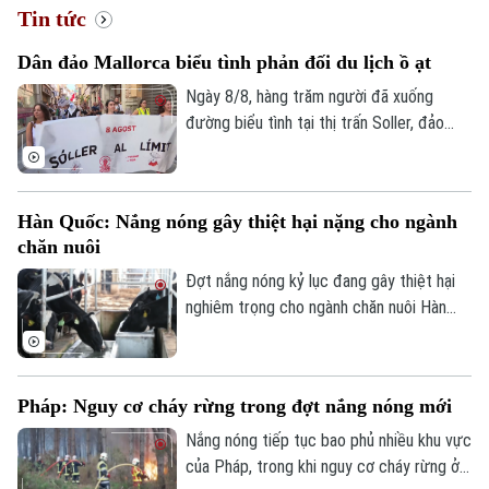
Tin tức
Dân đảo Mallorca biểu tình phản đối du lịch ồ ạt
Ngày 8/8, hàng trăm người đã xuống
đường biểu tình tại thị trấn Soller, đảo
Mallorca, phản đối tình trạng du lịch ồ ạt
tại quần đảo Balearic và những tác động
của tình trạng này đối với chi phí sinh hoạt
Hàn Quốc: Nắng nóng gây thiệt hại nặng cho ngành
của người dân địa phương.
chăn nuôi
Đợt nắng nóng kỷ lục đang gây thiệt hại
nghiêm trọng cho ngành chăn nuôi Hàn
Quốc. Theo Trung tâm Chỉ huy Phòng
chống Thảm họa và An toàn Trung ương,
đến ngày 5/8, gần 690.000 gia súc, gia
Pháp: Nguy cơ cháy rừng trong đợt nắng nóng mới
cầm đã chết do thời tiết cực đoan.
Nắng nóng tiếp tục bao phủ nhiều khu vực
của Pháp, trong khi nguy cơ cháy rừng ở