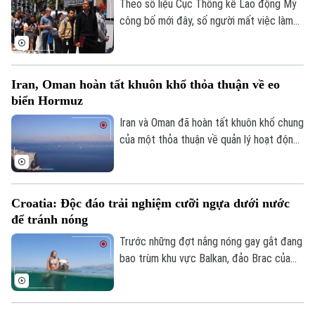
Theo số liệu Cục Thống kê Lao động Mỹ
công bố mới đây, số người mất việc làm
Theo dõi Hà Nội On
trong lĩnh vực phi nông nghiệp tại nước
này lên tới 23.000 trường hợp trong tháng
7, trái với dự báo về xu hướng tăng trước
Iran, Oman hoàn tất khuôn khổ thỏa thuận về eo
đó.
biển Hormuz
Iran và Oman đã hoàn tất khuôn khổ chung
của một thỏa thuận về quản lý hoạt động
hàng hải qua eo biển Hormuz, mở ra triển
vọng khôi phục hoạt động vận tải thương
mại qua tuyến hàng hải chiến lược này.
Croatia: Độc đáo trải nghiệm cưỡi ngựa dưới nước
để tránh nóng
Trước những đợt nắng nóng gay gắt đang
bao trùm khu vực Balkan, đảo Brac của
Croatia đã mang đến một trải nghiệm
tránh nóng khá độc đáo. Thay vì cưỡi
ngựa dọc bãi biển, du khách tại đây có