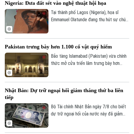
Nigeria: Đưa đất sét vào nghệ thuật hội họa
thể trực tiếp cưỡi ngựa lội dưới làn nước
biển mát lành.
Tại thành phố Lagos (Nigeria), họa sĩ
Emmanuel Olatunde đang thu hút sự chú ý
của giới nghệ thuật quốc tế khi biến đất
sét tự nhiên thành các loại sơn màu độc
đáo. Kỹ thuật sáng tạo này không chỉ mở
Pakistan trưng bày hơn 1.100 cổ vật quý hiếm
ra hướng đi mới cho nghệ thuật chân dung
mà còn lan tỏa thông điệp về sử dụng
Bảo tàng Islamabad (Pakistan) vừa chính
chất liệu bền vững.
thức mở cửa triển lãm trưng bày hơn
1.100 cổ vật quý hiếm vừa được thu hồi
thành công từ Italia, Mỹ và nhiều quốc gia
khác. Sự kiện này ghi dấu ấn quan trọng
Nhật Bản: Dự trữ ngoại hối giảm tháng thứ ba liên
trong nỗ lực bảo tồn và thu hồi các tài
tiếp
sản văn hóa bị buôn lậu trái phép của
chính phủ Pakistan.
Bộ Tài chính Nhật Bản ngày 7/8 cho biết
dự trữ ngoại hối của nước này đã giảm
tháng thứ ba liên tiếp trong tháng 7.