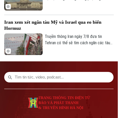
lệ 86 phiếu thuận và 11 phiếu chống trong
Phó Giám đốc: Nguyễn Kim Khiêm, Nguyễn Minh Đức, Nguyễn Thành Lợi
phiên họp cuối cùng trước kỳ nghỉ hè.
Iran xem xét ngăn tàu Mỹ và Israel qua eo biển
Hormuz
Truyền thông Iran ngày 7/8 đưa tin
Tehran có thể sẽ tìm cách ngăn các tàu
của Mỹ và Israel đi qua eo biển Hormuz
theo khuôn khổ thỏa thuận hợp tác với
Oman nhằm mở lại tuyến hàng hải chiến
lược này cho hoạt động thương mại.
TRANG THÔNG TIN ĐIỆN TỬ
BÁO VÀ PHÁT THANH
& TRUYỀN HÌNH HÀ NỘI