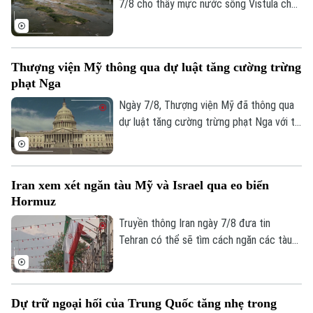
7/8 cho thấy mực nước sông Vistula chảy
qua thủ đô Warsaw của Ba Lan đã giảm
xuống mức thấp nhất kể từ khi công tác
đo đạc được triển khai.
Thượng viện Mỹ thông qua dự luật tăng cường trừng
phạt Nga
Ngày 7/8, Thượng viện Mỹ đã thông qua
dự luật tăng cường trừng phạt Nga với tỷ
lệ 86 phiếu thuận và 11 phiếu chống trong
phiên họp cuối cùng trước kỳ nghỉ hè.
Liên hệ đường dây nóng (bấm để gọi)
Iran xem xét ngăn tàu Mỹ và Israel qua eo biển
Tòa soạn
Tòa soạn
Hormuz
Truyền thông Iran ngày 7/8 đưa tin
0865.116.699 (hotline)
0865.116.699
Tehran có thể sẽ tìm cách ngăn các tàu
của Mỹ và Israel đi qua eo biển Hormuz
theo khuôn khổ thỏa thuận hợp tác với
Oman nhằm mở lại tuyến hàng hải chiến
Dự trữ ngoại hối của Trung Quốc tăng nhẹ trong
lược này cho hoạt động thương mại.