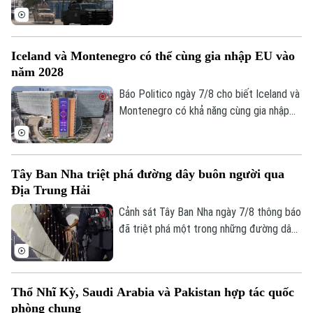
gia tới bang Michoacan – khu vực sản
TRANG THÔNG TIN ĐIỆN TỬ
xuất bơ trọng điểm ở miền Tây nước này,
CỦA CƠ QUAN BÁO VÀ PHÁT THANH TRUYỀN HÌNH HÀ NỘI
nhằm ngăn chặn tình trạng tống tiền và
Iceland và Montenegro có thể cùng gia nhập EU vào
bạo lực của các băng nhóm tội phạm ảnh
Số 3-5 Huỳnh Thúc Kháng-Phường Láng-Hà Nội
năm 2028
hưởng tới hoạt động xuất khẩu quả bơ
Giám đốc: VŨ MINH TUẤN
sang Mỹ.
Báo Politico ngày 7/8 cho biết Iceland và
Phó Giám đốc: Nguyễn Kim Khiêm, Nguyễn Minh Đức, Nguyễn Thành Lợi
Montenegro có khả năng cùng gia nhập
Liên minh châu Âu (EU) vào năm 2028.
Kịch bản này sẽ phụ thuộc vào kết quả
cuộc trưng cầu dân ý tại Iceland về việc
Tây Ban Nha triệt phá đường dây buôn người qua
nối lại đàm phán gia nhập EU vào cuối
Địa Trung Hải
tháng này.
Cảnh sát Tây Ban Nha ngày 7/8 thông báo
đã triệt phá một trong những đường dây
buôn người lớn nhất hoạt động trên tuyến
Địa Trung Hải, bắt giữ 78 đối tượng và
thu giữ 18 tàu cao tốc.
Thổ Nhĩ Kỳ, Saudi Arabia và Pakistan hợp tác quốc
phòng chung