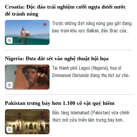
mại qua tuyến hàng hải chiến lược này.
Tư vấn sức khỏe
Quần vợt
Croatia: Độc đáo trải nghiệm cưỡi ngựa dưới nước
Tin tức
Đã phát sóng
để tránh nóng
Golf
Sao
Trước những đợt nắng nóng gay gắt đang
bao trùm khu vực Balkan, đảo Brac của
Điện ảnh
Croatia đã mang đến một trải nghiệm
tránh nóng khá độc đáo. Thay vì cưỡi
Thời trang
ngựa dọc bãi biển, du khách tại đây có
Nigeria: Đưa đất sét vào nghệ thuật hội họa
thể trực tiếp cưỡi ngựa lội dưới làn nước
Âm nhạc
biển mát lành.
Tại thành phố Lagos (Nigeria), họa sĩ
Emmanuel Olatunde đang thu hút sự chú ý
của giới nghệ thuật quốc tế khi biến đất
sét tự nhiên thành các loại sơn màu độc
đáo. Kỹ thuật sáng tạo này không chỉ mở
Pakistan trưng bày hơn 1.100 cổ vật quý hiếm
ra hướng đi mới cho nghệ thuật chân dung
mà còn lan tỏa thông điệp về sử dụng
Bảo tàng Islamabad (Pakistan) vừa chính
chất liệu bền vững.
thức mở cửa triển lãm trưng bày hơn
1.100 cổ vật quý hiếm vừa được thu hồi
thành công từ Italia, Mỹ và nhiều quốc gia