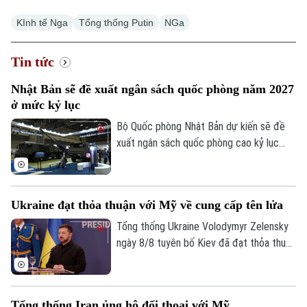
KInh tế Nga
Tổng thống Putin
NGa
Tin tức
Nhật Bản sẽ đề xuất ngân sách quốc phòng năm 2027
ở mức kỷ lục
Bộ Quốc phòng Nhật Bản dự kiến sẽ đề
xuất ngân sách quốc phòng cao kỷ lục
khoảng 8.900 tỷ Yên (56 tỷ USD) cho tài
khóa 2027.
Ukraine đạt thỏa thuận với Mỹ về cung cấp tên lửa
Tổng thống Ukraine Volodymyr Zelensky
ngày 8/8 tuyên bố Kiev đã đạt thỏa thuận
với Mỹ về việc cung cấp tên lửa đánh
chặn hàng tháng, song không cung cấp số
lượng cụ thể, đồng thời thừa nhận số
Tổng thống Iran ủng hộ đối thoại với Mỹ