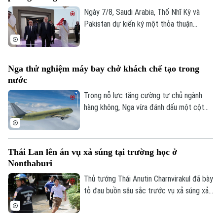
Ngày 7/8, Saudi Arabia, Thổ Nhĩ Kỳ và
Pakistan dự kiến ký một thỏa thuận
phòng thủ chung tại thành phố Jeddah
của Saudi Arabia, nhằm tăng cường quan
hệ an ninh giữa ba nước.
Nga thử nghiệm máy bay chở khách chế tạo trong
nước
Trong nỗ lực tăng cường tự chủ ngành
hàng không, Nga vừa đánh dấu một cột
mốc mới khi chiếc máy bay chở khách
MS-21, được chế tạo hoàn toàn trong
nước, thực hiện thành công chuyến bay
Thái Lan lên án vụ xả súng tại trường học ở
đầu tiên.
Nonthaburi
Thủ tướng Thái Anutin Charnvirakul đã bày
tỏ đau buồn sâu sắc trước vụ xả súng xảy
ra vào sáng 7/8 theo giờ địa phương, tại
trường Thepsirin, tỉnh Nonthaburi, khiến ít