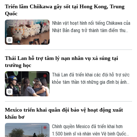
nhân tạo trên một tuyến phố nghỉ dưỡng
Triển lãm Chiikawa gây sốt tại Hong Kong, Trung
đặc biệt.
Quốc
Nhân vật hoạt hình nổi tiếng Chiikawa của
Nhật Bản đang trở thành tâm điểm thu
hút đông đảo người hâm mộ tại Hong
Kong (Trung Quốc) với một triển lãm nghệ
thuật quy mô lớn. Sự kiện mang đến
Thái Lan hỗ trợ tâm lý nạn nhân vụ xả súng tại
không gian trải nghiệm đa giác quan, kết
trường học
hợp giữa nghệ thuật, âm nhạc và các mô
hình khổng lồ, góp phần thúc đẩy du lịch
Thái Lan đã triển khai các đội hỗ trợ sức
văn hóa và kinh tế sáng tạo.
khỏe tâm thần tới những gia đình bị ảnh
hưởng sau vụ xả súng tại một trường học
ở tỉnh Nonthaburi, khiến nhiều người thiệt
mạng và bị thương.
Mexico triển khai quân đội bảo vệ hoạt động xuất
khẩu bơ
Chính quyền Mexico đã triển khai hơn
Bản quyền thuộc về Cơ quan Báo và Phát thanh Truyền hình Hà Nội Giấy
phép số: Số 63/GP-TTDT, cấp ngày 10/05/2023
1.500 binh sĩ và nhân viên Vệ binh Quốc