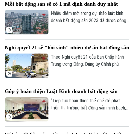
Mỗi bất động sản sẽ có 1 mã định danh duy nhất
nhượng dự án.
Nhiều điểm mới trong dự thảo luật kinh
doanh bất động sản 2023 đã được công
bố để các chuyên gia, cộng đồng doanh
nghiệp và các đơn vị liên quan cùng góp ý,
hoàn thiện. Đáng chú ý, việc định danh bất
Nghị quyết 21 sẽ "hồi sinh" nhiều dự án bất động sản
động sản sẽ được bổ sung vào điều
khoản của Luật lần này, đảm bảo mỗi bất
Theo Nghị quyết 21 của Ban Chấp hành
động sản chỉ có duy nhất 1 mã định danh.
Trung ương Đảng, Đảng ủy Chính phủ
được giao xây dựng và trình Quốc hội nghị
Chuyên mục
quyết thí điểm cơ chế Nhà nước mua lại
Thời sự
các dự án nhà ở thương mại mà chủ đầu
Góp ý hoàn thiện Luật Kinh doanh bất động sản
tư không còn khả năng thực hiện. Nếu
được thông qua, đây được kỳ vọng sẽ
“Tiếp tục hoàn thiện thể chế để phát
Hà Nội
Hà Nội
góp phần khơi thông nguồn lực đất đai,
triển thị trường bất động sản minh bạch,
bổ sung quỹ nhà ở và giảm lãng phí tài
Chính trị
lành mạnh và bền vững, đặc biệt là tập
Nhịp sống Hà Nội
Thế giới
nguyên.
trung tháo gỡ điểm nghẽn, cắt giảm thủ
Xã hội
tục hành chính nhưng vẫn bảo đảm hiệu
Người Hà Nội