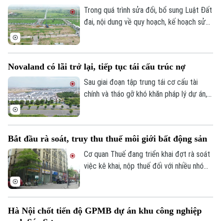
Tây là một trong những dự án nằm trong
Trong quá trình sửa đổi, bổ sung Luật Đất
danh sách này.
đai, nội dung về quy hoạch, kế hoạch sử
dụng đất đang được đề xuất điều chỉnh
theo hướng tinh gọn, đồng bộ với mô hình
chính quyền địa phương hai cấp, đồng thời
Novaland có lãi trở lại, tiếp tục tái cấu trúc nợ
tạo thuận lợi hơn cho đầu tư và khai thác
hiệu quả nguồn lực đất đai.
Sau giai đoạn tập trung tái cơ cấu tài
chính và tháo gỡ khó khăn pháp lý dự án,
Tập đoàn Novaland ghi nhận kết quả kinh
Liên hệ đường dây nóng (bấm để gọi)
doanh tích cực khi có lãi trở lại. Doanh
Tòa soạn
Tòa soạn
nghiệp cũng tiếp tục triển khai các giải
Bắt đầu rà soát, truy thu thuế môi giới bất động sản
pháp xử lý nợ, tạo nền tảng cho quá trình
0865.116.699 (hotline)
0865.116.699
phục hồi trong thời gian tới.
Cơ quan Thuế đang triển khai đợt rà soát
việc kê khai, nộp thuế đối với nhiều nhóm
cá nhân có thu nhập cao từ nhiều nguồn,
trong đó có môi giới bất động sản.
Hà Nội chốt tiến độ GPMB dự án khu công nghiệp