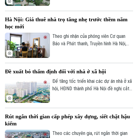
cuối năm 2025.
Hà Nội: Giá thuê nhà trọ tăng nhẹ trước thềm năm
học mới
Theo dõi Hà Nội On
Theo ghi nhận của phóng viên Cơ quan
Báo và Phát thanh, Truyền hình Hà Nội,
đầu tháng 8, giá thuê nhà trọ và chung cư
mini quanh nhiều trường đại học tại Hà
Nội bắt đầu tăng nhẹ.
Đề xuất bỏ thẩm định đối với nhà ở xã hội
Để tăng tốc triển khai các dự án nhà ở xã
hội, HĐND thành phố Hà Nội đề nghị cắt
bỏ hoàn toàn khâu "thẩm định và ra quyết
định miễn tiền sử dụng đất". Bởi khi dự án
được xác định là nhà ở xã hội, doanh
Rút ngắn thời gian cấp phép xây dựng, siết chặt hậu
nghiệp sẽ được tự động miễn các thủ tục
kiểm
này để làm thủ tục giao đất.
Theo các chuyên gia, rút ngắn thời gian