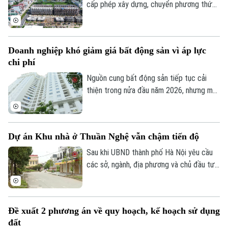
cấp phép xây dựng, chuyển phương thức
quản lý từ “tiền kiểm” sang “hậu kiểm” sẽ
góp phần nâng cao hiệu lực, hiệu quả quản
lý nhà nước trong lĩnh vực xây dựng.
Doanh nghiệp khó giảm giá bất động sản vì áp lực
chi phí
Nguồn cung bất động sản tiếp tục cải
thiện trong nửa đầu năm 2026, nhưng mặt
bằng giá vẫn neo cao. Chi phí đất, xây
dựng, vốn và các nghĩa vụ tài chính gia
tăng khiến doanh nghiệp không còn nhiều
Dự án Khu nhà ở Thuần Nghệ vẫn chậm tiến độ
dư địa giảm giá bán.
Sau khi UBND thành phố Hà Nội yêu cầu
các sở, ngành, địa phương và chủ đầu tư
khẩn trương xử lý gần 300 dự án chậm
triển khai, nhiều dự án tồn tại kéo dài
nhiều năm đang được rà soát để xác định
Đề xuất 2 phương án về quy hoạch, kế hoạch sử dụng
rõ trách nhiệm và có phương án xử lý dứt
đất
điểm. Khu nhà ở Thuần Nghệ tại thị xã Sơn