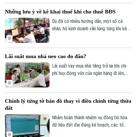
Tin tức
Đã phát sóng
Tại xã An Khánh, chiến dịch cao điểm 45
Những lưu ý về kê khai thuế khi cho thuê BĐS
ngày đang được triển khai đồng loạt từ
Golf
Sao
từng thôn, từng khu dân cư, với sự vào
Dù đã có nhiều hướng dẫn, một số cá
cuộc của cả hệ thống chính trị và sự
nhân, hộ kinh doanh vẫn lúng túng khi kê
Điện ảnh
đồng thuận của người dân.
khai và nộp thuế đối với hoạt động cho
thuê nhà, bất động sản. Ngành Thuế mới
Thời trang
đây đã tổng hợp một số lưu ý về vấn đề
Lãi suất mua nhà neo cao do đâu?
này.
Âm nhạc
Lãi suất vay mua nhà tăng trở lại khi chi
phí huy động vốn của ngân hàng đi lên,
trong khi tín dụng bất động sản vẫn được
kiểm soát, khiến người mua nhà chịu áp
lực tài chính lớn hơn.
Chỉnh lý từng tờ bản đồ thay vì điều chỉnh từng thửa
đất
Nhằm hoàn thành nhiệm vụ đồng bộ hóa
dữ liệu đất đai đúng kế hoạch, các tổ
công tác luôn tìm các phương án để