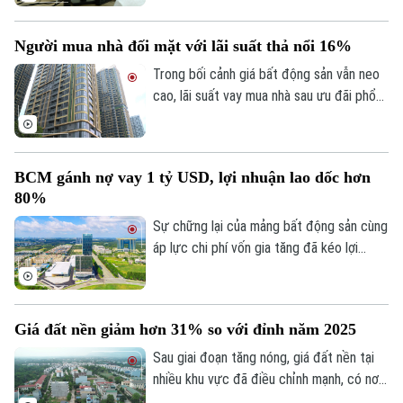
chỉnh lý, cập nhật dữ liệu đất đai đảm bảo
theo đúng yêu cầu, trong đó, việc chỉnh lý
Người mua nhà đối mặt với lãi suất thả nổi 16%
từng tờ bản đồ thay vì chỉnh lý từng thửa
đất như trước đây đã và đang được xem
Trong bối cảnh giá bất động sản vẫn neo
là giải pháp tối ưu.
cao, lãi suất vay mua nhà sau ưu đãi phổ
biến 13-15% một năm, tăng mạnh so với
năm ngoái đã tạo áp lực lớn lên thanh
khoản.
BCM gánh nợ vay 1 tỷ USD, lợi nhuận lao dốc hơn
80%
Sự chững lại của mảng bất động sản cùng
áp lực chi phí vốn gia tăng đã kéo lợi
nhuận nửa đầu năm 2026 của Tập đoàn
Đầu tư và Phát triển Công nghiệp
Becamex giảm hơn 80%. Trong bối cảnh
Giá đất nền giảm hơn 31% so với đỉnh năm 2025
dư nợ tài chính lên khoảng 1 tỷ USD, cổ
phiếu doanh nghiệp cũng giảm mạnh và lùi
Sau giai đoạn tăng nóng, giá đất nền tại
về vùng giá thấp nhất trong 5 năm.
nhiều khu vực đã điều chỉnh mạnh, có nơi
giảm tới 31% so với mức đỉnh thiết lập