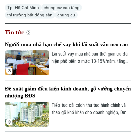
Tp. Hồ Chí Minh
chung cư cao tầng
thị trường bất động sản
chung cư
Tin tức
Người mua nhà hạn chế vay khi lãi suất vẫn neo cao
Lãi suất vay mua nhà sau thời gian ưu đãi
hiện phổ biến ở mức 13-15%/năm, tăng
đáng kể so với năm 2025. Trong bối cảnh
giá bất động sản vẫn neo cao, chi phí vốn
gia tăng đang khiến người mua thận trọng
Đề xuất giảm điều kiện kinh doanh, gỡ vướng chuyển
hơn khi sử dụng đòn bẩy tài chính.
nhượng BĐS
Tiếp tục cải cách thủ tục hành chính và
tháo gỡ khó khăn cho doanh nghiệp, Dự
thảo Luật Kinh doanh bất động sản (sửa
đổi) đề xuất cắt giảm nhiều điều kiện kinh
doanh và đơn giản hóa thủ tục chuyển