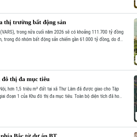
a thị trường bất động sản
 (VARS), trong nửa cuối năm 2026 sẽ có khoảng 111.700 tỷ đồng
án, trong đó nhóm bất động sản chiếm gần 61.000 tỷ đồng, do đó,
 yếu tố then chốt quyết định tốc độ phục hồi của thị trường
 đô thị đa mục tiêu
ội, hơn 1,5 triệu m² đất tại xã Thư Lâm đã được giao cho Tập
ai đoạn 1 của Khu đô thị đa mục tiêu. Toàn bộ diện tích đã hoàn
 phía Bắc từ dự án BT