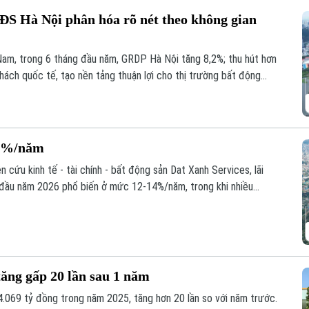
BĐS Hà Nội phân hóa rõ nét theo không gian
am, trong 6 tháng đầu năm, GRDP Hà Nội tăng 8,2%; thu hút hơn
khách quốc tế, tạo nền tảng thuận lợi cho thị trường bất động
16%/năm
cứu kinh tế - tài chính - bất động sản Dat Xanh Services, lãi
 đầu năm 2026 phổ biến ở mức 12-14%/năm, trong khi nhiều
n 15-16%/năm, qua đó khiến thanh khoản thị trường trong nửa đầu
ăng gấp 20 lần sau 1 năm
4.069 tỷ đồng trong năm 2025, tăng hơn 20 lần so với năm trước.