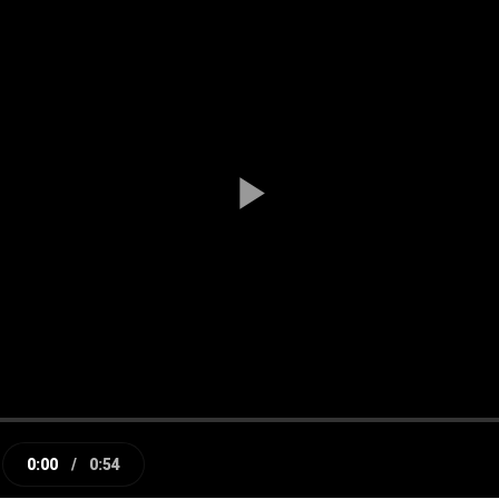
Play
Video
0:00
/
0:54
e
Current
Duration