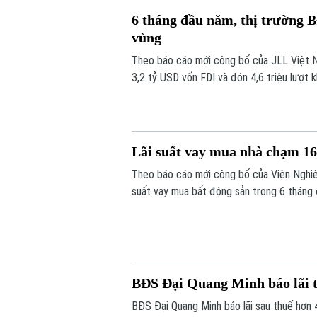
6 tháng đầu năm, thị trường 
vùng
Theo báo cáo mới công bố của JLL Việt N
3,2 tỷ USD vốn FDI và đón 4,6 triệu lượt 
sản.
Lãi suất vay mua nhà chạm 
Theo báo cáo mới công bố của Viện Nghiên 
suất vay mua bất động sản trong 6 tháng
khoản vay theo cơ chế thả nổi đã tăng lê
năm nay giảm mạnh.
BĐS Đại Quang Minh báo lãi t
BĐS Đại Quang Minh báo lãi sau thuế hơn 