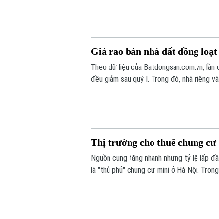
Giá rao bán nhà đất đồng loạt
Theo dữ liệu của Batdongsan.com.vn, lần đầ
đều giảm sau quý I. Trong đó, nhà riêng 
giảm 2%, trong khi giá chung cư cơ bản đi
Thị trường cho thuê chung cư
Nguồn cung tăng nhanh nhưng tỷ lệ lấp đầy
là "thủ phủ" chung cư mini ở Hà Nội. Tron
có nhiều lựa chọn hơn, khiến thị trường c