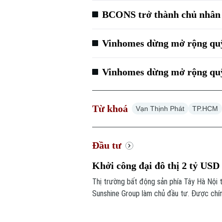
BCONS trở thành chủ nhân 
Vinhomes dừng mở rộng qu
Vinhomes dừng mở rộng quỹ đ
Từ khoá
Vạn Thịnh Phát
TP.HCM
Đầu tư
Khởi công đại đô thị 2 tỷ US
Thị trường bất động sản phía Tây Hà Nội 
Sunshine Group làm chủ đầu tư. Được chín
Thăng Long với quy mô vốn 2 tỷ USD, dự á
vực.