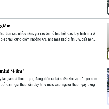
 giảm
u tiên sau nhiều năm, giá rao bán ở hầu hết các loại hình nhà ở
và biệt thự cùng giảm khoảng 6%, nhà mặt phố giảm 3%, đất nền
 ngang.
 mini ‘ế ẩm’
 lại giảm là thực trạng đang diễn ra tại nhiều khu vực được xem
g bối cảnh giá thuê vẫn duy trì ở mức cao, người thuê ngày càng
ăn hộ cho thuê bước vào giai đoạn cạnh tranh gay gắt.