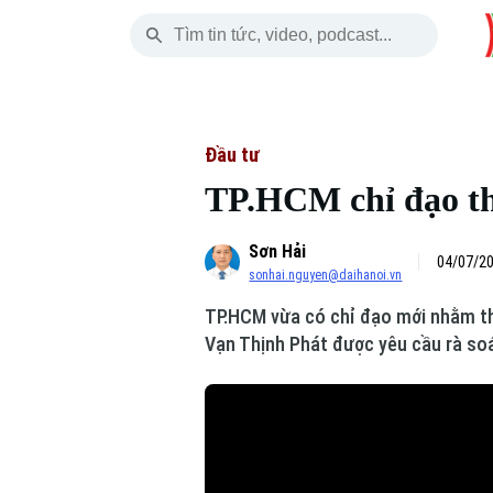
Thứ Bảy
THỜI SỰ
HÀ NỘI
THẾ GIỚI
08 Tháng 08, 2026
Hà Nội
Nhịp sống Hà Nộ
Tin tức
Đầu tư
TP.HCM chỉ đạo th
Chính trị
Người Hà Nội
Quân s
Sơn Hải
Xã hội
Khoảnh khắc Hà 
Hồ sơ
04/07/20
sonhai.nguyen@daihanoi.vn
An ninh trật tự
Ẩm thực
Người V
TP.HCM vừa có chỉ đạo mới nhằm thá
Vạn Thịnh Phát được yêu cầu rà soá
Công nghệ
Skip Ad