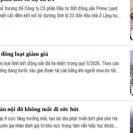
hủ trương để Công ty Cổ phần Đầu tư Bất động sản Prime Land
ặt cắt 48m kết nối từ đường tỉnh lộ 23 đến Khu nhà ở Làng hoa
ợp đồng BT không yêu cầu thanh toán từ ngân sách nhà nước, góp
t động sản.
 đồng loạt giảm giá
ều loại hình bất động sản đã hạ nhiệt trong quý II/2026. Theo các
rường đang bước vào giai đoạn tái cân bằng khi người mua ưu tiên
 có giá trị khai thác bền vững.
ản nội đô không mất đi sức hút
p 9 cực tăng trưởng mới, tạo dư địa phát triển bứt phá cho Hà
uyên gia nhận định giá trị khu vực trung tâm vẫn tiếp tục được
 cạn kiệt cùng lợi thế thương mại vượt trội.