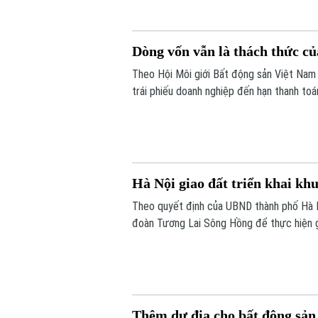
Dòng vốn vẫn là thách thức củ
Theo Hội Môi giới Bất động sản Việt Nam
trái phiếu doanh nghiệp đến hạn thanh to
bài toán dòng vốn vẫn là một trong những
trong thời gian tới.
Hà Nội giao đất triển khai khu
Theo quyết định của UBND thành phố Hà N
đoàn Tương Lai Sông Hồng để thực hiện gi
thành công tác giải phóng mặt bằng.
Thêm dư địa cho bất động sản