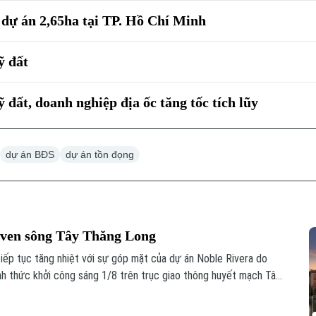
dự án 2,65ha tại TP. Hồ Chí Minh
ỹ đất
ất, doanh nghiệp địa ốc tăng tốc tích lũy
dự án BĐS
dự án tồn đọng
D ven sông Tây Thăng Long
tiếp tục tăng nhiệt với sự góp mặt của dự án Noble Rivera do
h thức khởi công sáng 1/8 trên trục giao thông huyết mạch Tây
n hứa hẹn sẽ giải cơn khát nguồn cung phân khúc cao cấp tại khu