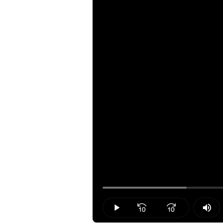
Loaded
:
18.08%
Play
Mut