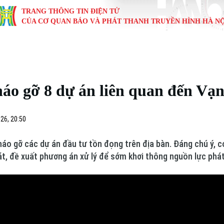
TRANG THÔNG TIN ĐIỆN TỬ
CỦA CƠ QUAN BÁO VÀ PHÁT THANH TRUYỀN HÌNH HÀ NỘ
KINH TẾ
NHÀ ĐẤT
TÀU VÀ XE
GIÁO DỤC
VĂN HÓA
SỨC KHỎ
i
Tin tức
Tin tức
Ô tô
Tin tức
Tin tức
Y tế
áo gỡ 8 dự án liên quan đến Vạ
ự
Cafe sáng
Đầu tư
Tàu
Tuyển sinh
Làng nghề
Dinh dư
Nội
Tài chính Ngân hàng
Căn hộ
Xe máy
Hướng nghiệp
Di tích
Tư vấn 
26, 20:50
iệt 4 phương
Doanh nghiệp
Đất đai
Thị trường
o gỡ các dự án đầu tư tồn đọng trên địa bàn. Đáng chú ý, c
t, đề xuất phương án xử lý để sớm khơi thông nguồn lực phát
Kinh nghiệm
Đánh giá