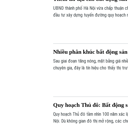
UBND thành phố Hà Nội vừa chấp thuận c
đầu tư xây dựng tuyến đường quy hoạch m
Tiền Phong, xã Mê Linh theo hình thức h
phần tạo động lực triển khai các dự án bấ
Nhiều phân khúc bất động sản
Sau giai đoạn tăng nóng, mặt bằng giá nhi
chuyên gia, đây là tín hiệu cho thấy thị t
những sản phẩm đáp ứng nhu cầu ở thực và
Quy hoạch Thủ đô: Bất động s
Quy hoạch Thủ đô tầm nhìn 100 năm xác lậ
Nội. Dù không gian đô thị mở rộng, các ch
củng cố và gia tăng nhờ quỹ đất ngày càng