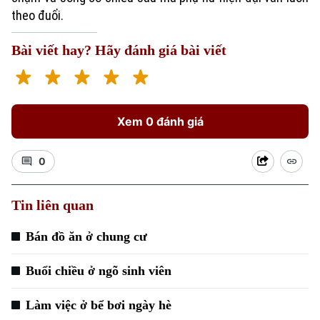
Tàu
Tin tức
Văn hóa
theo đuổi.
Đất đai
Xe máy
Tuyển sinh
Bài viết hay? Hãy đánh giá bài viết
Tin tức
Sức khỏe
Kinh nghiệm
Thị trường
Hướng nghiệp
Làng nghề
Y tế
Thể thao
Đánh giá
Di tích
Xem 0 đánh giá
Dinh dưỡng
Bóng đá
Giải trí
Tư vấn sức khỏe
0
Quần vợt
Tin tức
Đã phát sóng
Golf
Tin liên quan
Sao
Bán đồ ăn ở chung cư
Điện ảnh
Buổi chiều ở ngõ sinh viên
Thời trang
Làm việc ở bể bơi ngày hè
Âm nhạc