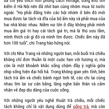
dà chị yêu thích hơn phong cách vintage, song khó tìm
kiếm ở Hà Nội nên đã nhờ bạn cùng nhóm mua từ nước
Xu hướng
ngoài. “Họ phải đăng trên các hội nhóm ở bên đó mới
mua được lại tách và đĩa của bộ ấm này và phải mua của
hai nhà khác nhau. Niềm vui lớn ở đây không phải mình
mua ấm giá trị hay cái tách giá trị, mà là thú sưu tầm,
mình thích cái gì đó và mình tìm được. Chiếc ấm này đã
hơn 100 tuổi”, chị Trang hào hứng nói.
Với chị Nha Trang và những người bạn, mỗi buổi trà chiều
không chỉ đơn thuần là một cuộc hẹn với hương vị, mà
còn là một khoảnh khắc sống chậm đầy ý nghĩa giữa
nhịp sống hiện đại hối hả. Trong không gian yên tĩnh, bên
tách trà ấm và chiếc bánh ngọt tinh tế, các chị lại cùng
nhau tìm lại sự cân bằng, lắng nghe bản thân và cảm
nhận vẻ đẹp dịu dàng của cuộc sống.
Với những người yêu nghệ thuật trà chiều, mỗi chiếc
tách không chỉ là vật dụng dùng để
uống trà
, mà còn