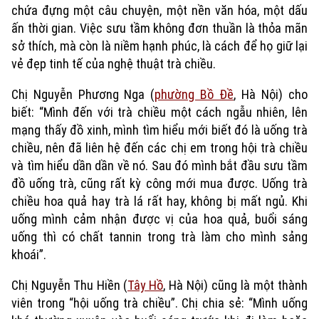
chứa đựng một câu chuyện, một nền văn hóa, một dấu
ấn thời gian. Việc sưu tầm không đơn thuần là thỏa mãn
sở thích, mà còn là niềm hạnh phúc, là cách để họ giữ lại
vẻ đẹp tinh tế của nghệ thuật trà chiều.
Chị Nguyễn Phương Nga (
phường Bồ Đề
, Hà Nội) cho
biết: “Mình đến với trà chiều một cách ngẫu nhiên, lên
mạng thấy đồ xinh, mình tìm hiểu mới biết đó là uống trà
chiều, nên đã liên hệ đến các chị em trong hội trà chiều
và tìm hiểu dần dần về nó. Sau đó mình bắt đầu sưu tầm
đồ uống trà, cũng rất kỳ công mới mua được. Uống trà
chiều hoa quả hay trà lá rất hay, không bị mất ngủ. Khi
uống mình cảm nhận được vị của hoa quả, buổi sáng
uống thì có chất tannin trong trà làm cho mình sảng
khoái”.
Chị Nguyễn Thu Hiền (
Tây Hồ
, Hà Nội) cũng là một thành
viên trong “hội uống trà chiều”. Chị chia sẻ: “Mình uống