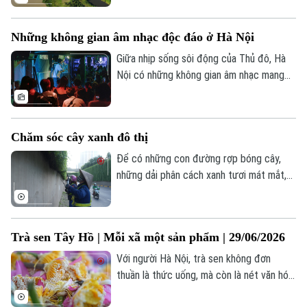
triển khai khẩn trương nhằm hạn chế nguy
cơ cây gãy, đổ, đảm bảo an toàn cho
Những không gian âm nhạc độc đáo ở Hà Nội
người dân.
Giữa nhịp sống sôi động của Thủ đô, Hà
Nội có những không gian âm nhạc mang
màu sắc rất riêng. Đó là nơi người yêu
nhạc rock cháy hết mình với các giai điệu
mạnh mẽ, hay khán giả yêu indie tìm thấy
Chăm sóc cây xanh đô thị
sự đồng điệu trong những ca khúc mộc
Theo dõi Hà Nội On
mạc, giàu cảm xúc.
Để có những con đường rợp bóng cây,
những dải phân cách xanh tươi mát mắt,
phải kể đến những công nhân của Công ty
công viên cây xanh Hà Nội đã âm thầm
chăm sóc cây mỗi ngày. Hãy cùng lắng
Trà sen Tây Hồ | Mỗi xã một sản phẩm | 29/06/2026
nghe những người chăm sóc màu xanh
cho đô thị kể câu chuyện nghề của mình.
Với người Hà Nội, trà sen không đơn
thuần là thức uống, mà còn là nét văn hóa
thanh tao đã được lưu truyền qua nhiều