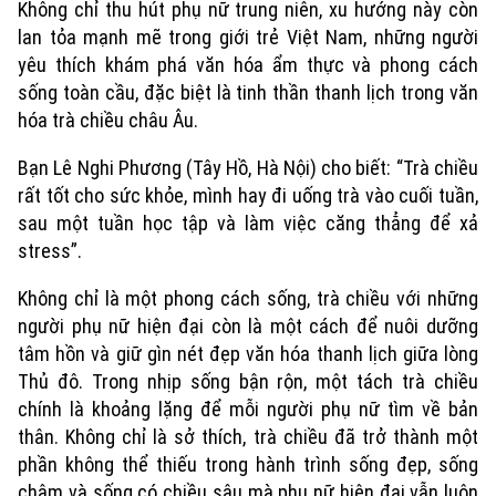
Không chỉ thu hút phụ nữ trung niên, xu hướng này còn
Chuyên mục
lan tỏa mạnh mẽ trong giới trẻ Việt Nam, những người
yêu thích khám phá văn hóa ẩm thực và phong cách
Thời sự
sống toàn cầu, đặc biệt là tinh thần thanh lịch trong văn
hóa trà chiều châu Âu.
Hà Nội
Hà Nội
Bạn Lê Nghi Phương (Tây Hồ, Hà Nội) cho biết: “Trà chiều
Chính trị
rất tốt cho sức khỏe, mình hay đi uống trà vào cuối tuần,
Nhịp sống Hà Nội
Thế giới
sau một tuần học tập và làm việc căng thẳng để xả
Xã hội
Người Hà Nội
stress”.
Tin tức
Kinh tế
An ninh trật tự
Không chỉ là một phong cách sống, trà chiều với những
Khoảnh khắc Hà Nội
Quân sự
Tin tức
người phụ nữ hiện đại còn là một cách để nuôi dưỡng
Nhà đất
Công nghệ
Ẩm thực
tâm hồn và giữ gìn nét đẹp văn hóa thanh lịch giữa lòng
Hồ sơ
Cafe sáng
Thủ đô. Trong nhịp sống bận rộn, một tách trà chiều
Tin tức
Tàu và Xe
chính là khoảng lặng để mỗi người phụ nữ tìm về bản
Người Việt 4 phương
Tài chính Ngân hàng
thân. Không chỉ là sở thích, trà chiều đã trở thành một
Đầu tư
Ô tô
Giáo dục
phần không thể thiếu trong hành trình sống đẹp, sống
Doanh nghiệp
Căn hộ
chậm và sống có chiều sâu mà phụ nữ hiện đại vẫn luôn