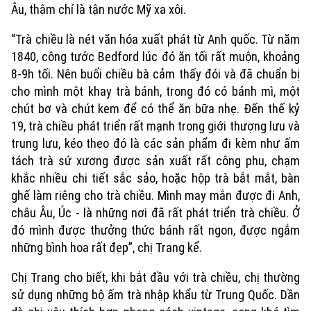
Âu, thậm chí là tận nước Mỹ xa xôi.
“Trà chiều là nét văn hóa xuất phát từ Anh quốc. Từ năm
1840, công tước Bedford lúc đó ăn tối rất muộn, khoảng
8-9h tối. Nên buổi chiều bà cảm thấy đói và đã chuẩn bị
cho mình một khay trà bánh, trong đó có bánh mì, một
chút bơ và chút kem để có thể ăn bữa nhẹ. Đến thế kỷ
19, trà chiều phát triển rất mạnh trong giới thượng lưu và
trung lưu, kéo theo đó là các sản phẩm đi kèm như ấm
tách trà sứ xương được sản xuất rất công phu, chạm
khắc nhiều chi tiết sắc sảo, hoặc hộp trà bắt mắt, bàn
ghế làm riêng cho trà chiều. Mình may mắn được đi Anh,
châu Âu, Úc - là những nơi đã rất phát triển trà chiều. Ở
đó mình được thưởng thức bánh rất ngon, được ngắm
những bình hoa rất đẹp”, chị Trang kể.
Chị Trang cho biết, khi bắt đầu với trà chiều, chị thường
sử dụng những bộ ấm trà nhập khẩu từ Trung Quốc. Dần