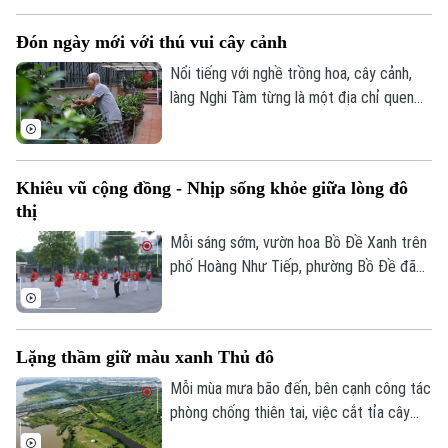
khẳng định sức hút của Thủ đô không chỉ
Đón ngày mới với thú vui cây cảnh
từ di sản và văn hóa, mà còn từ sự mến
khách của con người Hà Nội.
Nổi tiếng với nghề trồng hoa, cây cảnh,
làng Nghi Tàm từng là một địa chỉ quen
thuộc của những người yêu cây ở Hà Nội.
Trải qua gần một thế kỷ, dù quá trình đô
thị hóa đã khiến diện tích vườn ngày càng
Khiêu vũ cộng đồng - Nhịp sống khỏe giữa lòng đô
thu hẹp, nhiều khu vườn nơi đây vẫn được
thị
những người cao tuổi gìn giữ như một
phần ký ức của làng nghề.
Mỗi sáng sớm, vườn hoa Bồ Đề Xanh trên
phố Hoàng Như Tiếp, phường Bồ Đề đã
rộn ràng tiếng nhạc và những bước nhảy
uyển chuyển của các thành viên câu lạc
bộ khiêu vũ thể thao.
Lặng thầm giữ màu xanh Thủ đô
Mỗi mùa mưa bão đến, bên cạnh công tác
phòng chống thiên tai, việc cắt tỉa cây
xanh cũng được các đơn vị chức năng