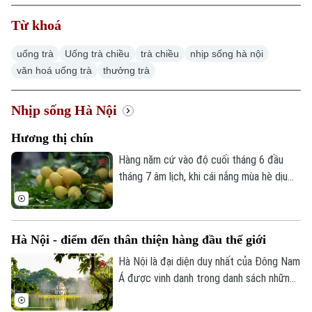
Từ khoá
uống trà
Uống trà chiều
trà chiều
nhịp sống hà nội
văn hoá uống trà
thưởng trà
Nhịp sống Hà Nội
Hương thị chín
Hàng năm cứ vào độ cuối tháng 6 đầu
tháng 7 âm lịch, khi cái nắng mùa hè dịu
bớt cũng là lúc các khu chợ ở Hà Nội xuất
hiện những mẹt hàng đầy ắp trái thị chín
vàng. Người Hà Nội thường có thói quen
Hà Nội - điểm đến thân thiện hàng đầu thế giới
mua thị chín về dâng cúng tổ tiên, chưng
trong nhà hoặc cho con trẻ chơi. Tuy
Hà Nội là đại diện duy nhất của Đông Nam
nhiên, cùng với tốc độ đô thị hóa nhanh,
Á được vinh danh trong danh sách những
việc một gia đình ở thành phố có đất
thành phố có dịch vụ khách hàng thân
vườn trồng cây thị ngày càng hiếm hoi.
thiện nhất thế giới. Danh hiệu này tiếp tục