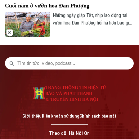
Cuối năm ở vườn hoa Đan Phượng
Những ngày giáp Tết, nhịp lao động tại
vườn hoa Đan Phượng hối hả hơn bao giờ
hết, là nỗ lực của người nông dân nhằm
biến những thửa ruộng thành vựa hoa rực
rỡ, mang lại đời sống ấm no cho bà con.
TRANG THÔNG TIN ĐIỆN TỬ
BÁO VÀ PHÁT THANH
& TRUYỀN HÌNH HÀ NỘI
Giới thiệu
Điều khoản sử dụng
Chính sách bảo mật
Theo dõi Hà Nội On