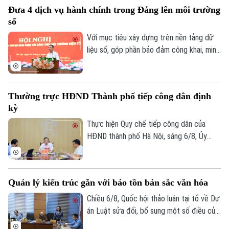
đại diện các cơ quan, đơn vị, doanh
Đưa 4 dịch vụ hành chính trong Đảng lên môi trường
nghiệp và đông đảo nhân dân trên địa
số
bàn.
Với mục tiêu xây dựng trên nền tảng dữ
liệu số, góp phần bảo đảm công khai, minh
bạch và nâng cao hiệu quả điều hành, sáng
6/8, Đảng ủy UBND thành phố Hà Nội tổ
chức hội nghị tập huấn sử dụng 4 thủ tục
Thường trực HĐND Thành phố tiếp công dân định
hành chính của Đảng lên môi trường điện
kỳ
tử cho các tổ chức cơ sở Đảng trực
thuộc.
Thực hiện Quy chế tiếp công dân của
HĐND thành phố Hà Nội, sáng 6/8, Ủy
viên Thường trực, Trưởng Ban Đô thị
HĐND thành phố Trần Hợp Dũng đã tiếp
công dân định kỳ.
Quản lý kiến trúc gắn với bảo tồn bản sắc văn hóa
Chiều 6/8, Quốc hội thảo luận tại tổ về Dự
án Luật sửa đổi, bổ sung một số điều của
Luật Kiến trúc. Nhiều đại biểu đồng tình,