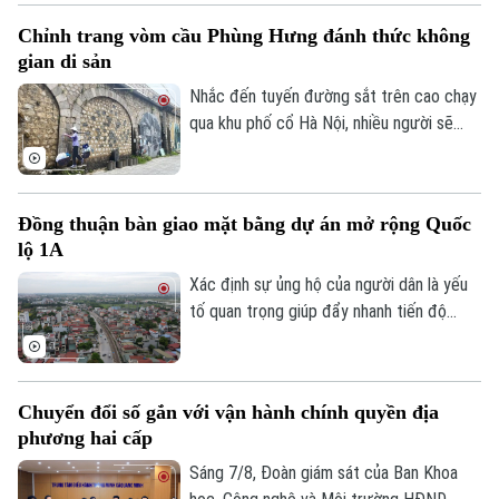
dựng chuỗi giá trị. Khi được tháo gỡ
Chỉnh trang vòm cầu Phùng Hưng đánh thức không
những điểm nghẽn đây sẽ là một trong
gian di sản
những động lực quan trọng đóng góp vào
tăng trưởng nhanh và bền vững của Thủ
Nhắc đến tuyến đường sắt trên cao chạy
đô.
qua khu phố cổ Hà Nội, nhiều người sẽ
nhớ ngay đến dãy 131 vòm cầu đá mang
dấu ấn hơn một thế kỷ. Không chỉ là một
công trình hạ tầng, đây còn là một phần
Đồng thuận bàn giao mặt bằng dự án mở rộng Quốc
ký ức đô thị của Thủ đô. Trong thời gian
lộ 1A
tới, khu vực này sẽ được chỉnh trang theo
hướng bảo tồn kết hợp phát huy giá trị di
Xác định sự ủng hộ của người dân là yếu
sản, mở ra một không gian văn hóa, nghệ
tố quan trọng giúp đẩy nhanh tiến độ
thuật và du lịch mới.
GPMB dự án Trục không gian Quốc lộ 1A,
thời gian qua, xã Thượng Phúc đã tập
trung đồng loạt nhiều giải pháp. Nhờ đó,
Chuyển đổi số gắn với vận hành chính quyền địa
nhiều người dân và doanh nghiệp đã sớm
phương hai cấp
đồng thuận, bàn giao đất để thực hiện
siêu dự án 162.000 tỷ đồng này.
Sáng 7/8, Đoàn giám sát của Ban Khoa