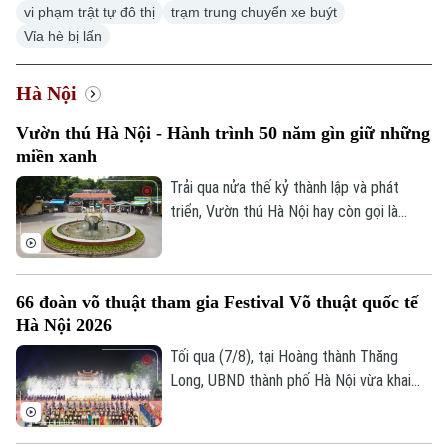
vi phạm trật tự đô thị
trạm trung chuyển xe buýt
Vỉa hè bị lấn
Hà Nội
Vườn thú Hà Nội - Hành trình 50 năm gìn giữ những
miền xanh
Trải qua nửa thế kỷ thành lập và phát
triển, Vườn thú Hà Nội hay còn gọi là
Công viên Thủ Lệ không chỉ là nơi chăm
sóc, bảo tồn hàng trăm cá thể động vật
mà còn là không gian xanh, văn hoá gắn bó
66 đoàn võ thuật tham gia Festival Võ thuật quốc tế
với nhiều thế hệ người dân Thủ đô.
Hà Nội 2026
Tối qua (7/8), tại Hoàng thành Thăng
Long, UBND thành phố Hà Nội vừa khai
mạc Festival Võ thuật quốc tế Hà Nội
2026 với chủ đề “Hào khí Thăng Long -