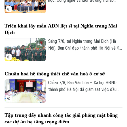
học, Công nghệ và Môi trường HĐND
thành phố Hà Nội giám sát tình hình thực
hiện công tác chuyển đổi số trên địa bàn
xã Quang Minh giai đoạn 2025-2026.
Triển khai lấy mẫu ADN liệt sĩ tại Nghĩa trang Mai
Dịch
Sáng 7/8, tại Nghĩa trang Mai Dịch (Hà
Nội), Ban Chỉ đạo thành phố Hà Nội về tìm
kiếm, quy tập và xác định danh tính hài
cốt liệt sĩ trang trọng tổ chức Lễ dâng
hương tưởng niệm và chính thức triển
Chuẩn hoá hệ thống thiết chế văn hoá ở cơ sở
khai công tác lấy mẫu hài cốt liệt sĩ chưa
xác định được thông tin để phục vụ giám
Chiều 7/8, Ban Văn hóa – Xã hội HĐND
Liên hệ đường dây nóng (bấm để gọi)
định ADN.
thành phố Hà Nội đã giám sát việc đầu
Tòa soạn
Tòa soạn
tư, khai thác các thiết chế văn hóa, thể
0865.116.699 (hotline)
0865.116.699
thao trên địa bàn phường Kiến Hưng.
Tập trung đẩy nhanh công tác giải phóng mặt bằng
các dự án hạ tầng trọng điểm