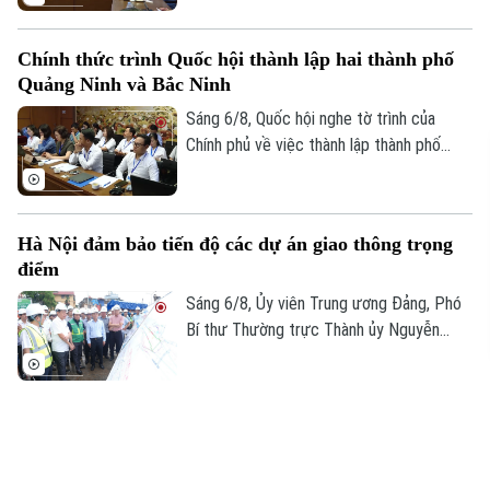
dự thảo Luật đã tập trung đổi mới công
tác quản lý hành nghề kiến trúc theo
Chính thức trình Quốc hội thành lập hai thành phố
hướng cắt giảm thủ tục hành chính,
Quảng Ninh và Bắc Ninh
chuyển mạnh từ tiền kiểm sang hậu kiểm
và đẩy mạnh chuyển đổi số.
Sáng 6/8, Quốc hội nghe tờ trình của
Chính phủ về việc thành lập thành phố
Quảng Ninh và thành phố Bắc Ninh.
Hà Nội đảm bảo tiến độ các dự án giao thông trọng
điểm
Sáng 6/8, Ủy viên Trung ương Đảng, Phó
Bí thư Thường trực Thành ủy Nguyễn
Trọng Đông, Trưởng Ban Chỉ đạo giải
phóng mặt bằng các dự án đầu tư trên
địa bàn thành phố Hà Nội, kiểm tra thực
Xây dựng xã, phường xã hội chủ nghĩa thượng tôn
địa một số hạng mục quan trọng.
pháp luật
Hôm nay 6/8, Sở Tư pháp Thành phố Hà