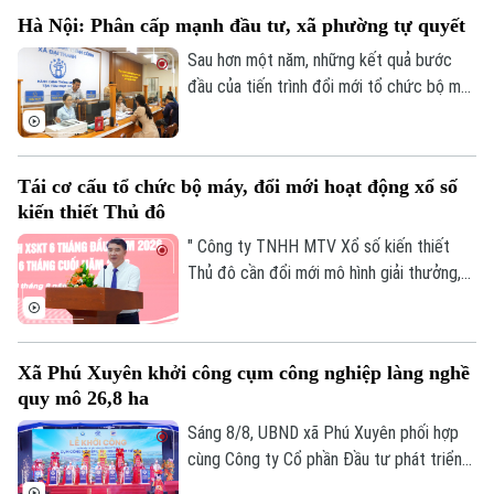
Tinh hoa võ Việt”.
Hà Nội: Phân cấp mạnh đầu tư, xã phường tự quyết
Sau hơn một năm, những kết quả bước
đầu của tiến trình đổi mới tổ chức bộ máy
và nâng cao hiệu lực, hiệu quả quản trị đã
cho thấy mô hình chính quyền địa phương
hai cấp không chỉ là sự thay đổi về cơ cấu
Tái cơ cấu tổ chức bộ máy, đổi mới hoạt động xổ số
tổ chức, mà là bước chuyển căn bản tổ
kiến thiết Thủ đô
chức lại không gian phát triển và tái cấu
trúc mô hình quản trị của thành phố Hà
" Công ty TNHH MTV Xổ số kiến thiết
Nội.
Thủ đô cần đổi mới mô hình giải thưởng,
kết hợp phương thức xổ số truyền thống
Chuyên mục
với công nghệ; đồng thời tái cơ cấu tổ
Thời sự
chức bộ máy, nâng cao thu nhập người lao
Xã Phú Xuyên khởi công cụm công nghiệp làng nghề
động, gia tăng đóng góp cho Thủ đô" - đó
quy mô 26,8 ha
là yêu cầu của Ủy viên Ban Thường vụ
Hà Nội
Hà Nội
Thành ủy, Phó Chủ tịch UBND TP Hà Nội
Sáng 8/8, UBND xã Phú Xuyên phối hợp
Nguyễn Xuân Lưu.
cùng Công ty Cổ phần Đầu tư phát triển
Chính trị
Nhịp sống Hà Nội
Thế giới
hạ tầng và đô thị Hoàng Tín tổ chức Lễ