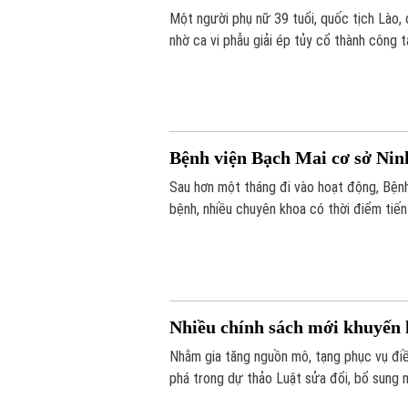
Một người phụ nữ 39 tuổi, quốc tịch Lào, 
nhờ ca vi phẫu giải ép tủy cổ thành công t
Bệnh viện Bạch Mai cơ sở Nin
Sau hơn một tháng đi vào hoạt động, Bện
bệnh, nhiều chuyên khoa có thời điểm ti
càng lớn, sự hiện diện của bệnh viện còn 
thiệp trong “giờ vàng”, mở thêm cơ hội số
Nhiều chính sách mới khuyến 
Nhằm gia tăng nguồn mô, tạng phục vụ điề
phá trong dự thảo Luật sửa đổi, bổ sung m
hiến, lấy xác.