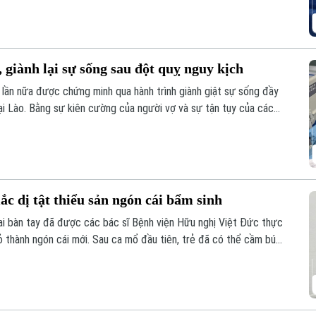
 giành lại sự sống sau đột quỵ nguy kịch
 lần nữa được chứng minh qua hành trình giành giật sự sống đầy
ại Lào. Bằng sự kiên cường của người vợ và sự tận tụy của các
đã thực sự xảy ra sau hành trình vượt 1.000 km xuyên đêm.
ắc dị tật thiểu sản ngón cái bẩm sinh
hai bàn tay đã được các bác sĩ Bệnh viện Hữu nghị Việt Đức thực
rỏ thành ngón cái mới. Sau ca mổ đầu tiên, trẻ đã có thể cầm bút,
 hy vọng phục hồi chức năng cho những trường hợp dị tật ngón