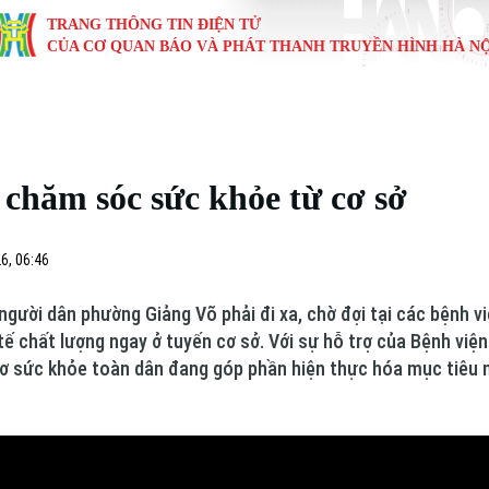
TRANG THÔNG TIN ĐIỆN TỬ
CỦA CƠ QUAN BÁO VÀ PHÁT THANH TRUYỀN HÌNH HÀ NỘ
KINH TẾ
NHÀ ĐẤT
TÀU VÀ XE
GIÁO DỤC
VĂN HÓA
SỨC KHỎ
i
Tin tức
Tin tức
Ô tô
Tin tức
Tin tức
Y tế
 chăm sóc sức khỏe từ cơ sở
ự
Cafe sáng
Đầu tư
Tàu
Tuyển sinh
Làng nghề
Dinh dư
Nội
Tài chính Ngân hàng
Căn hộ
Xe máy
Hướng nghiệp
Di tích
Tư vấn 
6, 06:46
iệt 4 phương
Doanh nghiệp
Đất đai
Thị trường
gười dân phường Giảng Võ phải đi xa, chờ đợi tại các bệnh vi
tế chất lượng ngay ở tuyến cơ sở. Với sự hỗ trợ của Bệnh việ
Kinh nghiệm
Đánh giá
sơ sức khỏe toàn dân đang góp phần hiện thực hóa mục tiêu n