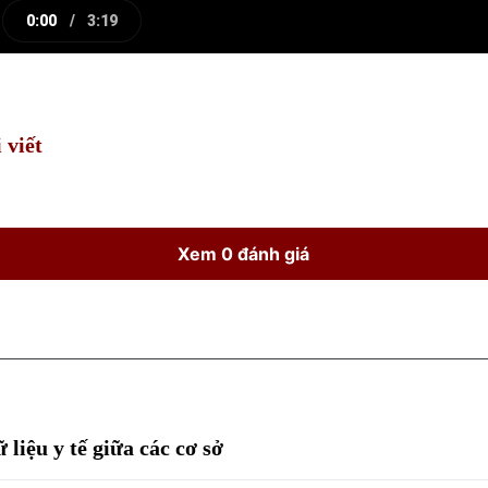
0:00
/
3:19
e
Current
Duration
Time
 viết
Xem 0 đánh giá
 liệu y tế giữa các cơ sở