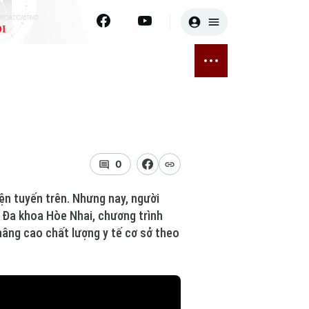
I
E
THỂ THAO
GIẢI TRÍ
ĐÃ PHÁT SÓNG
Bóng đá
Tin tức
ỡng
Quần vợt
Sao
sức khỏe
Golf
Điện ảnh
0
Thời trang
ện tuyến trên. Nhưng nay, người
n Đa khoa Hòe Nhai, chương trình
Âm nhạc
âng cao chất lượng y tế cơ sở theo