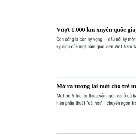
Vượt 1.000 km xuyên quốc gia,
Còn sống là còn hy vọng — câu nói ấy một
kỳ diệu của một nam giáo viên Việt Nam t
bác sĩ Bệnh viện Bạch Mai, một phép màu 
Mở ra tương lai mới cho trẻ m
Một bé 5 tuổi bị thiểu sản ngón cái ở cả 
hiện phẫu thuật "cái hóa" - chuyển ngón t
dùng đũa và tự chăm sóc bản thân, mở ra
cái bẩm sinh nặng.