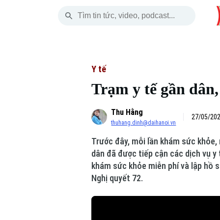
Thứ Sáu
THỜI SỰ
HÀ NỘI
THẾ GIỚI
07 Tháng 08, 2026
Hà Nội
Nhịp sống Hà Nộ
Tin tức
Y tế
Trạm y tế gần dân,
Chính trị
Người Hà Nội
Quân s
Thu Hằng
Xã hội
Khoảnh khắc Hà 
Hồ sơ
27/05/202
thuhang.dinh@daihanoi.vn
An ninh trật tự
Ẩm thực
Người V
Trước đây, mỗi lần khám sức khỏe, n
dân đã được tiếp cận các dịch vụ y 
Công nghệ
khám sức khỏe miễn phí và lập hồ 
Nghị quyết 72.
Skip Ad