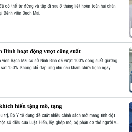
đã có thể tự đứng và tập đi sau 8 tháng liệt hoàn toàn hai chân
ại Bệnh viện Bạch Mai.
h Bình hoạt động vượt công suất
h viện Bạch Mai cơ sở Ninh Bình đã vượt 100% công suất giường
ến sát 150%. Không chỉ đáp ứng nhu cầu khám chữa bệnh ngày
giúp nhiều ca nhồi máu cơ tim, đột quỵ não... được cấp cứu, can
ng và giảm nguy cơ để lại di chứng cho người bệnh.
khích hiến tặng mô, tạng
u trị, Bộ Y tế đang đề xuất nhiều chính sách mới mang tính đột
ột số điều của Luật Hiến, lấy, ghép mô, bộ phận cơ thể người và