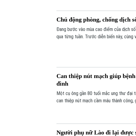
Chủ động phòng, chống dịch s
Đang bước vào mùa cao điểm của dịch sốt
qua từng tuần. Trước diễn biến này, cùng
từ mỗi gia đình, mỗi khu dân cư được xem 
Can thiệp nút mạch giúp bệnh 
đình
Một cụ ông gần 80 tuổi mắc ung thư đại t
can thiệp nút mạch cầm máu thành công, g
ngày cuối đời.
Người phụ nữ Lào đi lại được 