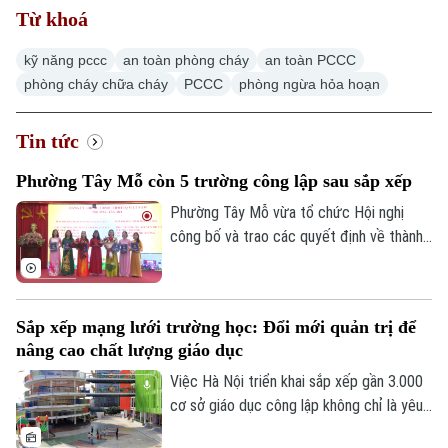
Từ khoá
kỹ năng pccc
an toàn phòng cháy
an toàn PCCC
phòng cháy chữa cháy
PCCC
phòng ngừa hỏa hoạn
Tin tức
Phường Tây Mỗ còn 5 trường công lập sau sắp xếp
Phường Tây Mỗ vừa tổ chức Hội nghị
công bố và trao các quyết định về thành
lập trường và công tác cán bộ đối với các
cơ sở giáo dục mầm non, tiểu học, THCS
công lập thuộc quản lý của UBND phường.
Sắp xếp mạng lưới trường học: Đổi mới quản trị để
nâng cao chất lượng giáo dục
Việc Hà Nội triển khai sắp xếp gần 3.000
cơ sở giáo dục công lập không chỉ là yêu
cầu về tinh gọn tổ chức bộ máy mà còn là