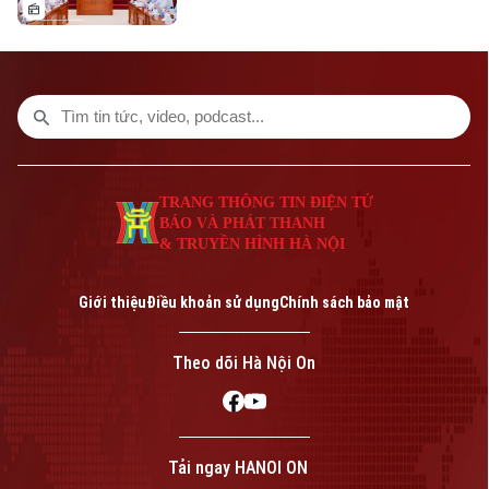
lý đối với thí sinh tại điểm thi Trường
THPT Chuyên Tuyên Quang trong Kỳ thi
tốt nghiệp THPT năm 2026. Theo đó,
toàn bộ thí sinh tại điểm thi này sẽ thi lại
tất cả các môn.
TRANG THÔNG TIN ĐIỆN TỬ
BÁO VÀ PHÁT THANH
& TRUYỀN HÌNH HÀ NỘI
Giới thiệu
Điều khoản sử dụng
Chính sách bảo mật
Theo dõi Hà Nội On
Tải ngay HANOI ON