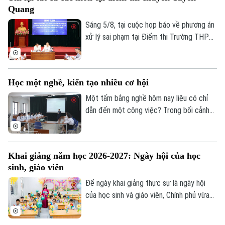
Quang
Sáng 5/8, tại cuộc họp báo về phương án
xử lý sai phạm tại Điểm thi Trường THPT
Chuyên Tuyên Quang, Bộ Giáo dục và Đào
tạo quyết định tổ chức thi lại tất cả các
môn đối với toàn bộ thí sinh tại điểm thi
Học một nghề, kiến tạo nhiều cơ hội
này. Thời gian thi lại dự kiến vào ngày 14
và 15/8.
Một tấm bằng nghề hôm nay liệu có chỉ
dẫn đến một công việc? Trong bối cảnh
thị trường lao động liên tục thay đổi, câu
trả lời đang dần khác đi. Điều doanh
nghiệp cần không chỉ là người biết làm
Khai giảng năm học 2026-2027: Ngày hội của học
nghề, mà còn là người có năng lực thích
sinh, giáo viên
ứng, học hỏi và sẵn sàng đảm nhận những
vai trò mới.
Để ngày khai giảng thực sự là ngày hội
của học sinh và giáo viên, Chính phủ vừa
ban hành kế hoạch yêu cầu các bộ, ngành,
địa phương tập trung cao độ chuẩn bị mọi