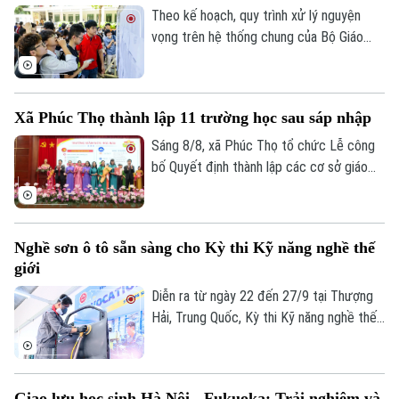
đầu mối, nâng cao hiệu quả quản trị và
Theo kế hoạch, quy trình xử lý nguyện
chất lượng giáo dục.
vọng trên hệ thống chung của Bộ Giáo
dục và Đào tạo diễn ra đến 17h ngày 9/8.
Các trường sẽ có thời gian rà soát và
công bố kết quả trước 17h ngày 13/8
Xã Phúc Thọ thành lập 11 trường học sau sáp nhập
nhưng tính đến thời điểm hiện tại, đã có
13 trường đại học dự kiến công bố điểm
Sáng 8/8, xã Phúc Thọ tổ chức Lễ công
chuẩn sớm hơn ít nhất một ngày.
bố Quyết định thành lập các cơ sở giáo
dục công lập, các tổ chức Đảng trực
thuộc và công tác cán bộ sau sắp xếp.
Nghề sơn ô tô sẵn sàng cho Kỳ thi Kỹ năng nghề thế
giới
Diễn ra từ ngày 22 đến 27/9 tại Thượng
Hải, Trung Quốc, Kỳ thi Kỹ năng nghề thế
giới lần thứ 48 là đấu trường lớn nhất hành
tinh, thu hút hơn 1.400 thí sinh tranh tài ở
64 nghề. Tại Trường Trung cấp nghề Giao
Giao lưu học sinh Hà Nội - Fukuoka: Trải nghiệm và