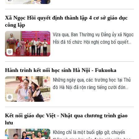
cấp thiết đối với giáo dục Việt Nam.
Xã Ngọc Hồi quyết định thành lập 4 cơ sở giáo dục
công lập
Vừa qua, Ban Thường vụ Đảng ủy xã Ngọc
Hồi đã tổ chức Hội nghị công bố quyết
định thành lập các cơ sở giáo dục công
lập, thành lập các đảng bộ cơ sở và công
tác cán bộ sau khi sắp xếp, tổ chức lại
Hành trình kết nối học sinh Hà Nội - Fukuoka
các trường học thuộc thẩm quyền trên
địa bàn xã.
Những ngày qua, các trường học tại Thủ
đô Hà Nội đã rộn ràng tiếng cười đón
tiếp đoàn học sinh đến từ tỉnh Fukuoka,
Nhật Bản. Một hành trình giao lưu đầy ắp
những trải nghiệm văn hóa độc đáo và
Kết nối giáo dục Việt - Nhật qua chương trình giao
tình bạn xuyên biên giới được mở ra đã
lưu
góp phần bồi đắp cho mối quan hệ hữu
nghị Hà Nội - Fukuoka.
Không chỉ là một buổi gặp gỡ, chuyến