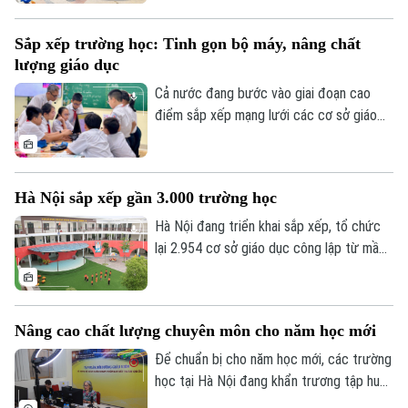
bước đi nhằm cơ cấu lại nguồn lực, đổi
mới phương thức quản trị và nâng cao
Sắp xếp trường học: Tinh gọn bộ máy, nâng chất
chất lượng dạy học.
lượng giáo dục
Cả nước đang bước vào giai đoạn cao
điểm sắp xếp mạng lưới các cơ sở giáo
dục công lập, với mục tiêu hoàn thành
trước ngày 30/8. Tại Hà Nội, nhiều địa
phương chủ động xây dựng phương án từ
Hà Nội sắp xếp gần 3.000 trường học
cơ sở, với nguyên tắc xuyên suốt: tinh gọn
nhưng không cơ học, sắp xếp nhưng
Hà Nội đang triển khai sắp xếp, tổ chức
không làm gián đoạn việc học của học
lại 2.954 cơ sở giáo dục công lập từ mầm
Chuyên mục
sinh.
non đến THPT và đặt mục tiêu hoàn
thành trước ngày 10/8/2026, sẵn sàng
Thời sự
bước vào năm học 2026-2027. Đây là một
Nâng cao chất lượng chuyên môn cho năm học mới
trong những nội dung thực hiện chủ
Hà Nội
Hà Nội
trương tinh gọn bộ máy, phù hợp với mô
Để chuẩn bị cho năm học mới, các trường
hình chính quyền địa phương hai cấp, đồng
học tại Hà Nội đang khẩn trương tập huấn
Chính trị
thời hướng tới nâng cao hiệu quả quản trị
chuyên sâu. Tại Trường THCS Linh Đàm,
Nhịp sống Hà Nội