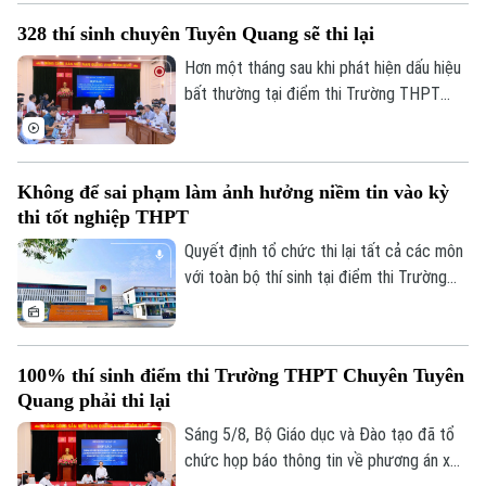
điều kiện, từ đội ngũ giáo viên, cơ sở vật
328 thí sinh chuyên Tuyên Quang sẽ thi lại
chất đến sách giáo khoa, bảo đảm không
Bản quyền thuộc về Cơ quan Báo và Phát thanh Truyền hình Hà Nội Giấy
học sinh nào bị bỏ lại phía sau.
Hơn một tháng sau khi phát hiện dấu hiệu
phép số: Số 63/GP-TTDT, cấp ngày 10/05/2023
bất thường tại điểm thi Trường THPT
TRANG THÔNG TIN ĐIỆN TỬ
Chuyên Tuyên Quang, Bộ Giáo dục và Đào
tạo đã công bố phương án xử lý.
CỦA CƠ QUAN BÁO VÀ PHÁT THANH TRUYỀN HÌNH HÀ NỘI
Số 3-5 Huỳnh Thúc Kháng-Phường Láng-Hà Nội
Không để sai phạm làm ảnh hưởng niềm tin vào kỳ
thi tốt nghiệp THPT
Giám đốc: NGUYỄN THANH LIÊM
Quyết định tổ chức thi lại tất cả các môn
Phó Giám đốc: Nguyễn Kim Khiêm, Nguyễn Minh Đức, Nguyễn Thành Lợi
với toàn bộ thí sinh tại điểm thi Trường
THPT chuyên Tuyên Quang được đưa ra
trên cơ sở kết quả điều tra ban đầu của
Bộ Công an, ý kiến của các cơ quan liên
100% thí sinh điểm thi Trường THPT Chuyên Tuyên
quan và quy chế thi hiện hành, nhằm bảo
Quang phải thi lại
đảm sự công bằng, minh bạch của kỳ thi
tốt nghiệp THPT, đồng thời bảo vệ quyền
Sáng 5/8, Bộ Giáo dục và Đào tạo đã tổ
lợi của các thí sinh và giữ vững niềm tin
chức họp báo thông tin về phương án xử
của xã hội đối với kỳ thi.