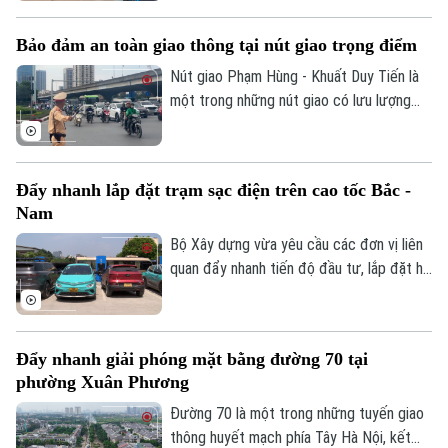
thiết bị ghi nhận hình ảnh trên xe kinh
doanh vận tải. Theo đó, doanh nghiệp và
Bảo đảm an toàn giao thông tại nút giao trọng điểm
chủ phương tiện sẽ có thêm thời gian
chuẩn bị trước khi các quy định xử phạt
Nút giao Phạm Hùng - Khuất Duy Tiến là
chính thức được áp dụng.
một trong những nút giao có lưu lượng
phương tiện lớn nhất khu vực cửa ngõ
phía Tây của Thủ đô. Cơ quan Báo và Phát
Theo dõi Hà Nội On
thanh, Truyền hình Hà Nội sẽ cập nhật
Đẩy nhanh lắp đặt trạm sạc điện trên cao tốc Bắc -
thông tin chi tiết về tình hình và công tác
Nam
phân luồng đảm bảo an toàn giao thông
tại đây.
Bộ Xây dựng vừa yêu cầu các đơn vị liên
quan đẩy nhanh tiến độ đầu tư, lắp đặt hệ
thống trạm sạc xe điện tại các trạm dừng
nghỉ trên tuyến cao tốc Bắc - Nam phía
Đông, đáp ứng nhu cầu sử dụng phương
Đẩy nhanh giải phóng mặt bằng đường 70 tại
tiện điện đang ngày càng gia tăng.
phường Xuân Phương
Đường 70 là một trong những tuyến giao
thông huyết mạch phía Tây Hà Nội, kết