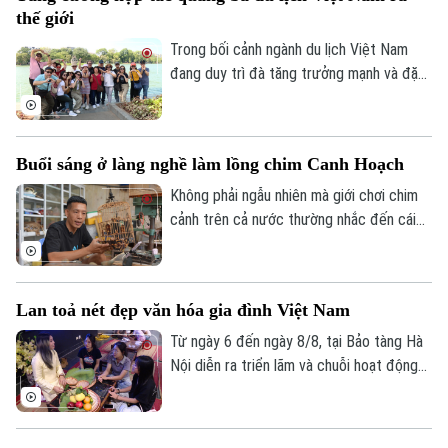
cưỡng chế, giải tỏa các trường hợp vi
thế giới
phạm đất đai, lấn chiếm đất nông nghiệp,
đất công tồn tại nhiều năm qua.
Trong bối cảnh ngành du lịch Việt Nam
đang duy trì đà tăng trưởng mạnh và đặt
mục tiêu đón khoảng 25 triệu lượt khách
quốc tế trong năm 2026, việc mở rộng
hợp tác với các đối tác có mạng lưới toàn
Buổi sáng ở làng nghề làm lồng chim Canh Hoạch
cầu được xem là giải pháp quan trọng để
nâng cao hiệu quả xúc tiến, quảng bá
Không phải ngẫu nhiên mà giới chơi chim
điểm đến.
cảnh trên cả nước thường nhắc đến cái
tên làng Vác, hay Canh Hoạch, mỗi khi tìm
một chiếc lồng đẹp. Từ lâu, nơi đây được
xem là một trong những cái nôi của nghề
Lan toả nét đẹp văn hóa gia đình Việt Nam
làm lồng chim ở Việt Nam. Mỗi sản phẩm
không chỉ đáp ứng nhu cầu nuôi chim mà
Từ ngày 6 đến ngày 8/8, tại Bảo tàng Hà
còn thể hiện trình độ chế tác, sự am hiểu
Nội diễn ra triển lãm và chuỗi hoạt động
tập tính của từng loài chim và óc thẩm mỹ
trải nghiệm văn hóa "Hương truyền tâm
của người thợ.
nối – Hành trình trở về với ký ức gia đình".
Chương trình do bảo tàng phối hợp cùng