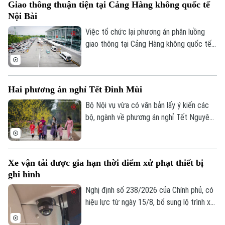
Giao thông thuận tiện tại Cảng Hàng không quốc tế
công tác giải phóng mặt bằng, phấn đấu
Nội Bài
thông xe Dự án xây dựng tuyến đường nối
từ đường Phạm Hùng đến đường Lê Đức
Việc tổ chức lại phương án phân luồng
Thọ trước ngày 30/11/2026.
giao thông tại Cảng Hàng không quốc tế
Nội Bài đang nhận được sự quan tâm của
đông đảo người dân, doanh nghiệp vận tải
và hành khách. Với những điều chỉnh đồng
Hai phương án nghỉ Tết Đinh Mùi
bộ tại ga Nội địa T1 và ga Quốc tế T2,
phương án mới được kỳ vọng giải quyết
Bộ Nội vụ vừa có văn bản lấy ý kiến các
tình trạng ùn tắc đã tồn tại trong thời
bộ, ngành về phương án nghỉ Tết Nguyên
gian dài, đồng thời nâng cao hiệu quả khai
đán Đinh Mùi 2027. Theo đó, cơ quan
thác, bảo đảm an ninh, an toàn hàng
soạn thảo đề xuất hai phương án nghỉ Tết,
không.
với thời gian nghỉ liên tục lần lượt là 7
Xe vận tải được gia hạn thời điểm xử phạt thiết bị
ngày hoặc 10 ngày.
ghi hình
Nghị định số 238/2026 của Chính phủ, có
hiệu lực từ ngày 15/8, bổ sung lộ trình xử
phạt đối với các vi phạm liên quan đến