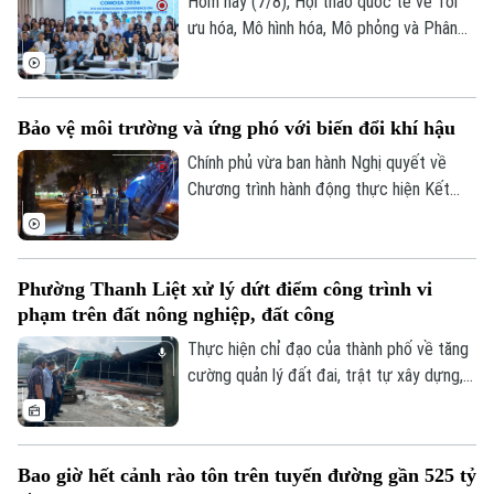
Hôm nay (7/8), Hội thảo quốc tế về Tối
ưu hóa, Mô hình hóa, Mô phỏng và Phân
tích dữ liệu - COMOSA 2026 khai mạc tại
Hà Nội. Hội thảo diễn ra trong hai ngày,
quy tụ gần 100 nhà khoa học, nhà nghiên
Bảo vệ môi trường và ứng phó với biến đổi khí hậu
cứu và chuyên gia trong nước, quốc tế
cùng trao đổi các giải pháp đưa kết quả
Chính phủ vừa ban hành Nghị quyết về
nghiên cứu vào giải quyết những bài toán
Chương trình hành động thực hiện Kết
của doanh nghiệp và xã hội.
luận số 75 của Ban Chấp hành Trung ương
Đảng khóa XIV về bảo vệ môi trường và
ứng phó với biến đổi khí hậu.
Phường Thanh Liệt xử lý dứt điểm công trình vi
phạm trên đất nông nghiệp, đất công
Liên hệ đường dây nóng (bấm để gọi)
Thực hiện chỉ đạo của thành phố về tăng
Tòa soạn
Tòa soạn
cường quản lý đất đai, trật tự xây dựng,
phường Thanh Liệt đang tập trung triển
0865.116.699 (hotline)
0865.116.699
khai đồng bộ các giải pháp nhằm xử lý
dứt điểm các công trình vi phạm trên đất
Bao giờ hết cảnh rào tôn trên tuyến đường gần 525 tỷ
nông nghiệp, đất công do Nhà nước quản