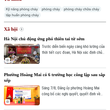
Kỹ năng phòng cháy
phòng cháy
phòng cháy chữa cháy
tập huấn phòng cháy
Xã hội
Hà Nội chủ động ứng phó thiên tai từ sớm
Trước diễn biến ngày càng khó lường của
thời tiết cực đoan, Hà Nội xác định chủ
động phòng ngừa, chuẩn bị lực lượng và
sẵn sàng ứng phó là yêu cầu xuyên suốt
trong công tác phòng, chống thiên tai và
Phường Hoàng Mai có 6 trường học công lập sau sắp
tìm kiếm cứu nạn.
xếp
Sáng 7/8, Đảng ủy phường Hoàng Mai
công bố các nghị quyết, quyết định về
sắp xếp, tổ chức lại các cơ sở giáo dục
công lập và thành lập tổ chức cơ sở Đảng