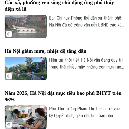
Các xã, phường ven sông chủ động ứng phó thủy
nhóm sinh viên ngành Quản trị truyền
Bản quyền thuộc về Cơ quan Báo và Phát thanh Truyền hình Hà Nội Giấy
điện xả lũ
thông đa phương tiện, Trường Đại học
phép số: Số 63/GP-TTDT, cấp ngày 10/05/2023
FPT Hà Nội thực hiện.
Ban Chỉ huy Phòng thủ dân sự thành phố
TRANG THÔNG TIN ĐIỆN TỬ
Hà Nội đã có công văn gửi UBND các xã,
phường ven ba tuyến sông: Đà, Hồng,
CỦA CƠ QUAN BÁO VÀ PHÁT THANH TRUYỀN HÌNH HÀ NỘI
Đuống, đề nghị tập trung triển khai các
Số 3-5 Huỳnh Thúc Kháng-Phường Láng-Hà Nội
biện pháp đảm bảo an toàn hạ du khi vận
Hà Nội giảm mưa, nhiệt độ tăng dần
hành hồ chứa thủy điện Hòa Bình.
Giám đốc: VŨ MINH TUẤN
Hiện tại, thời tiết Hà Nội vẫn đang duy trì
Phó Giám đốc: Nguyễn Kim Khiêm, Nguyễn Minh Đức, Nguyễn Thành Lợi
trạng thái nhiều mây, những cơn mưa rào
rải rác từ đêm 6/8 còn xuất hiện ở một
vài khu vực trong thành phố, nhiệt độ dao
động từ 26-28 độ, độ ẩm không khí giữ ở
Năm 2026, Hà Nội đặt mục tiêu bao phủ BHYT trên
mức cao trên 90% khiến cảm giác hơi ẩm
96%
ướt.
Phó Thủ tướng Phạm Thị Thanh Trà vừa
ký Quyết định, giao chỉ tiêu bao phủ
BHYT cho UBND các tỉnh, thành phố giai