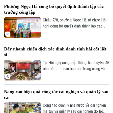
tại các đơn vị này. Với 9 trường thuộc
Phường Ngọc Hà công bố quyết định thành lập các
diện sắp xếp được tổ chức lại thành bốn
trường công lập
trường, phường Hoàng Mai đã đạt tỷ lệ
giảm 55%, vượt yêu cầu Ủy ban nhân dân
Chiều 7/8, phường Ngọc Hà tổ chức Hội
thành phố Hà Nội đề ra.
nghị công bố quyết định thành lập các
trường mầm non, tiểu học, THCS công lập
và công tác sắp xếp cán bộ trên địa bàn
phường.
Đẩy nhanh chiến dịch xác định danh tính hài cốt liệt
sĩ
Tại Hội nghị cung cấp thông tin chuyên đề
cho các cơ quan báo chí Trung ương và
Chuyên mục
thành phố do Ban Tuyên giáo và Dân vận
Thành ủy tổ chức sáng 7/8, đại diện Bộ
Thời sự
Tư lệnh Thủ đô Hà Nội và Sở Nội vụ đã
Nâng cao hiệu quả công tác cai nghiện và quản lý sau
thông tin về kết quả triển khai Chiến dịch
Hà Nội
Hà Nội
cai
"500 ngày đêm đẩy mạnh tìm kiếm, quy
tập và xác định danh tính hài cốt liệt sĩ"
Công tác quản lý nhà nước về cai nghiện
Chính trị
Nhịp sống Hà Nội
trên địa bàn Thủ đô.
Thế giới
ma túy và quản lý sau cai nghiện do Bộ