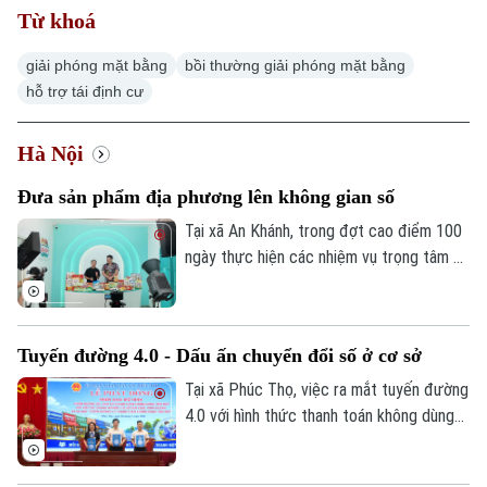
Từ khoá
giải phóng mặt bằng
bồi thường giải phóng mặt bằng
hỗ trợ tái định cư
Hà Nội
Đưa sản phẩm địa phương lên không gian số
Tại xã An Khánh, trong đợt cao điểm 100
ngày thực hiện các nhiệm vụ trọng tâm về
chuyển đổi số, địa phương đang hỗ trợ
doanh nghiệp đưa sản phẩm lên các nền
tảng trực tuyến, mở rộng khả năng tiếp
Tuyến đường 4.0 - Dấu ấn chuyển đổi số ở cơ sở
cận thị trường.
Tại xã Phúc Thọ, việc ra mắt tuyến đường
4.0 với hình thức thanh toán không dùng
tiền mặt là dấu mốc quan trọng, góp phần
xây dựng môi trường kinh doanh văn minh,