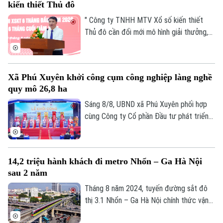
kiến thiết Thủ đô
chức lại không gian phát triển và tái cấu
trúc mô hình quản trị của thành phố Hà
" Công ty TNHH MTV Xổ số kiến thiết
Nội.
Thủ đô cần đổi mới mô hình giải thưởng,
kết hợp phương thức xổ số truyền thống
với công nghệ; đồng thời tái cơ cấu tổ
chức bộ máy, nâng cao thu nhập người lao
Xã Phú Xuyên khởi công cụm công nghiệp làng nghề
động, gia tăng đóng góp cho Thủ đô" - đó
quy mô 26,8 ha
là yêu cầu của Ủy viên Ban Thường vụ
Thành ủy, Phó Chủ tịch UBND TP Hà Nội
Sáng 8/8, UBND xã Phú Xuyên phối hợp
Nguyễn Xuân Lưu.
cùng Công ty Cổ phần Đầu tư phát triển
hạ tầng và đô thị Hoàng Tín tổ chức Lễ
khởi công Dự án đầu tư xây dựng hạ tầng
kỹ thuật Cụm công nghiệp làng nghề Nam
14,2 triệu hành khách đi metro Nhổn – Ga Hà Nội
Tiến. Dự và chỉ đạo buổi lễ có Ủy viên Ban
sau 2 năm
Thường vụ Thành ủy, Phó Chủ tịch UBND
thành phố Hà Nội Nguyễn Xuân Lưu.
Tháng 8 năm 2024, tuyến đường sắt đô
thị 3.1 Nhổn – Ga Hà Nội chính thức vận
hành 8,5km đoạn trên cao từ Nhổn tới