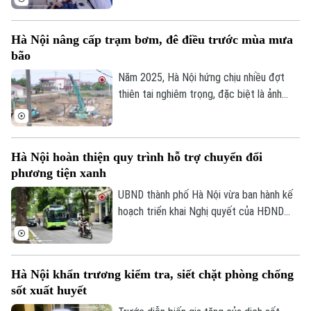
thành phố đã ghi nhận tới gần 270 ca mắc.
Hầu hết các ca bệnh đều tập trung ở
Hà Nội nâng cấp trạm bơm, đê điều trước mùa mưa
nhóm người cao tuổi, người có nhiều bệnh
bão
nền.
Năm 2025, Hà Nội hứng chịu nhiều đợt
thiên tai nghiêm trọng, đặc biệt là ảnh
hưởng của bão số 10, số 11 và mưa lũ lịch
sử. Trước những thiệt hại nặng nề, thành
phố Hà Nội đã thể hiện sự quan tâm đặc
Hà Nội hoàn thiện quy trình hỗ trợ chuyển đổi
biệt bằng việc đầu tư nâng cấp hệ thống
phương tiện xanh
đê điều và thủy lợi, đảm bảo an toàn
phòng chống thiên tai trong mùa mưa lũ
UBND thành phố Hà Nội vừa ban hành kế
2026.
hoạch triển khai Nghị quyết của HĐND
Thành phố về hỗ trợ chuyển đổi phương
tiện giao thông đường bộ từ nhiên liệu
hóa thạch sang năng lượng sạch, đồng
Hà Nội khẩn trương kiểm tra, siết chặt phòng chống
thời khuyến khích người dân sử dụng giao
sốt xuất huyết
thông công cộng.