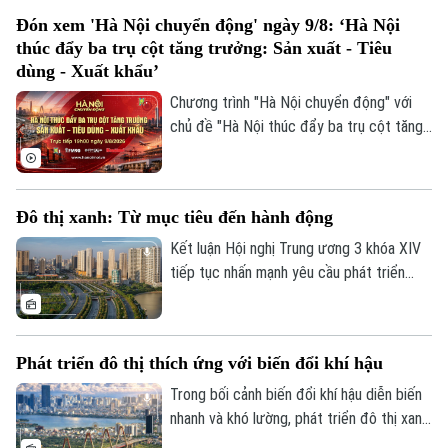
hiện đại, thúc đẩy phát triển kinh tế số
Đón xem 'Hà Nội chuyển động' ngày 9/8: ‘Hà Nội
ngay từ cơ sở.
thúc đẩy ba trụ cột tăng trưởng: Sản xuất - Tiêu
dùng - Xuất khẩu’
Chương trình "Hà Nội chuyển động" với
chủ đề "Hà Nội thúc đẩy ba trụ cột tăng
trưởng: Sản xuất - Tiêu dùng - Xuất khẩu"
sẽ phát sóng trực tiếp trên các nền tảng
của Cơ quan Báo và phát thanh, truyền
Đô thị xanh: Từ mục tiêu đến hành động
hình Hà Nội vào 19h hôm nay, ngày 9/8.
Kết luận Hội nghị Trung ương 3 khóa XIV
tiếp tục nhấn mạnh yêu cầu phát triển
nhanh nhưng phải bền vững; bảo vệ môi
Chuyên mục
trường, chủ động ứng phó với biến đổi khí
Thời sự
hậu, quản lý và sử dụng hiệu quả tài
Phát triển đô thị thích ứng với biến đổi khí hậu
nguyên, thúc đẩy tăng trưởng xanh, kinh
tế tuần hoàn và chuyển đổi năng lượng.
Trong bối cảnh biến đổi khí hậu diễn biến
Hà Nội
Hà Nội
Trong bối cảnh biến đổi khí hậu ngày càng
nhanh và khó lường, phát triển đô thị xanh,
rõ nét, đâu là những điểm nghẽn cần tháo
Chính trị
có khả năng thích ứng và chống chịu