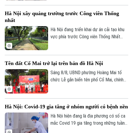
Cầu Giấy. Sau 2 năm đưa vào khai thác
thương mại, tuyến metro này đã phục vụ
Hà Nội xây quảng trường trước Công viên Thống
tổng cộng gần 14,2 triệu lượt hành khách.
nhất
Hà Nội đang triển khai dự án cải tạo khu
vực phía trước Công viên Thống Nhất
trên phố Trần Nhân Tông, với điểm nhấn là
xây dựng quảng trường kết hợp phố đi
Theo dõi Hà Nội On
bộ, góp phần hoàn thiện không gian công
Tên đất Cổ Mai trở lại trên bản đồ Hà Nội
cộng tại khu vực trung tâm Thủ đô.
Sáng 8/8, UBND phường Hoàng Mai tổ
chức Lễ gắn biển tên phố Cổ Mai, chính
thức đưa một địa danh gắn với lịch sử,
văn hóa vùng đất Kẻ Mơ xưa vào hệ
thống đường phố của Thủ đô. Đây là hoạt
Hà Nội: Covid-19 gia tăng ở nhóm người có bệnh nền
động chào mừng kỷ niệm 81 năm Cách
mạng Tháng Tám thành công và Quốc
Hà Nội hiện đang là địa phương có số ca
khánh 2/9.
mắc Covid 19 gia tăng trong những tuần
gần đây, chỉ tính riêng tuần cuối tháng 7