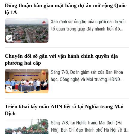
Đồng thuận bàn giao mặt bằng dự án mở rộng Quốc
ký ức đô thị của Thủ đô. Trong thời gian
lộ 1A
tới, khu vực này sẽ được chỉnh trang theo
hướng bảo tồn kết hợp phát huy giá trị di
Xác định sự ủng hộ của người dân là yếu
sản, mở ra một không gian văn hóa, nghệ
tố quan trọng giúp đẩy nhanh tiến độ
thuật và du lịch mới.
GPMB dự án Trục không gian Quốc lộ 1A,
thời gian qua, xã Thượng Phúc đã tập
trung đồng loạt nhiều giải pháp. Nhờ đó,
Chuyển đổi số gắn với vận hành chính quyền địa
nhiều người dân và doanh nghiệp đã sớm
phương hai cấp
đồng thuận, bàn giao đất để thực hiện
siêu dự án 162.000 tỷ đồng này.
Sáng 7/8, Đoàn giám sát của Ban Khoa
học, Công nghệ và Môi trường HĐND
thành phố Hà Nội giám sát tình hình thực
hiện công tác chuyển đổi số trên địa bàn
xã Quang Minh giai đoạn 2025-2026.
Triển khai lấy mẫu ADN liệt sĩ tại Nghĩa trang Mai
Dịch
Sáng 7/8, tại Nghĩa trang Mai Dịch (Hà
Nội), Ban Chỉ đạo thành phố Hà Nội về tìm