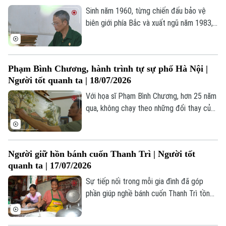
Sinh năm 1960, từng chiến đấu bảo vệ
biên giới phía Bắc và xuất ngũ năm 1983,
cựu chiến binh Đinh Xuân Long tiếp tục
dấn thân vào "mặt trận" mới trong thời
bình.
Phạm Bình Chương, hành trình tự sự phố Hà Nội |
Người tốt quanh ta | 18/07/2026
Với họa sĩ Phạm Bình Chương, hơn 25 năm
qua, không chạy theo những đổi thay của
thị trường hay xu hướng sáng tác, anh
lặng lẽ chọn phố Hà Nội làm mạch nguồn
duy nhất trong hành trình sáng tạo nghệ
Người giữ hồn bánh cuốn Thanh Trì | Người tốt
thuật của mình.
quanh ta | 17/07/2026
Sự tiếp nối trong mỗi gia đình đã góp
phần giúp nghề bánh cuốn Thanh Trì tồn
tại suốt nhiều thập kỷ. Đó cũng là nền
Liên hệ đường dây nóng (bấm để gọi)
tảng để địa phương bảo tồn và phát huy
Tòa soạn
Tòa soạn