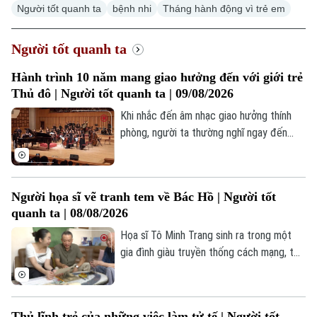
Người tốt quanh ta
bệnh nhi
Tháng hành động vì trẻ em
Người tốt quanh ta
Hành trình 10 năm mang giao hưởng đến với giới trẻ
Thủ đô | Người tốt quanh ta | 09/08/2026
Khi nhắc đến âm nhạc giao hưởng thính
phòng, người ta thường nghĩ ngay đến
một không gian nghệ thuật hàn lâm, khắt
khe và thường được mặc định là "kén
người nghe", đặc biệt là với giới trẻ. Thế
Người họa sĩ vẽ tranh tem về Bác Hồ | Người tốt
nhưng, tại Hà Nội, bức tranh ấy đang dần
quanh ta | 08/08/2026
thay đổi. Không khó để bắt gặp hình ảnh
hàng ngàn bạn trẻ sẵn sàng "săn vé", xếp
Họa sĩ Tô Minh Trang sinh ra trong một
hàng dài để đắm chìm trong những giai
gia đình giàu truyền thống cách mạng, từ
điệu cổ điển.
nhỏ anh đã lớn lên cùng những câu chuyện
về Bác Hồ, về các thế hệ cha anh cống
hiến cho Tổ quốc. Chính môi trường ấy đã
Thủ lĩnh trẻ của những việc làm tử tế | Người tốt