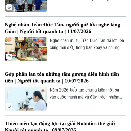
nhiều tâm huyết cho công việc bảo trì,
bảo dưỡng, sửa chữa thiết bị tại Phân
xưởng Kéo sợi mắc dệt 2.
Nghệ nhân Trần Đức Tân, người giữ lửa nghề làng
Gốm | Người tốt quanh ta | 11/07/2026
Nghệ nhân ưu tú Trần Đức Tân đã lớn lên
cùng mùi đất, tiếng bàn xoay và những
câu chuyện về nghề được truyền từ thế
hệ này sang thế hệ khác. Trong gia đình
có nhiều đời gắn bó với gốm, tình yêu với
Góp phần lan tỏa những tấm gương điển hình tiên
nghề đến với anh một cách tự nhiên như
tiến | Người tốt quanh ta | 10/07/2026
hơi thở của cuộc sống.
Năm 2026 tiếp tục chứng kiến một sự
vào cuộc mạnh mẽ và đầy trách nhiệm
của các cơ quan truyền thông chủ lực với
trên 180 tác phẩm tham dự ở nhiều loại
hình báo chí như truyền hình, phát thanh,
Thiếu niên tạo động lực tại giải Robotics thế giới |
báo viết , điện tử. Thành công không chỉ
Người tốt quanh ta | 09/07/2026