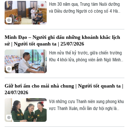
được lưu truyền bởi những người đam mê
Hơn 30 năm qua, Trung tâm Nuôi dưỡng
môn nghệ thuật truyền thống quê hương.
và Điều dưỡng Người có công số 4 Hà
Nội đã trở thành nơi gắn bó của nhiều
thương binh, bệnh binh và người có công
trên địa bàn Thủ đô. Mỗi năm, khoảng
Minh Đạo – Người ghi dấu những khoảnh khắc lịch
4.000 lượt thương binh, bệnh binh, người
sử | Người tốt quanh ta | 25/07/2026
có công được đón tiếp, chăm sóc, điều
dưỡng tại đây.
Hơn nửa thế kỷ trước, giữa chiến trường
Khu 4 khói lửa, phóng viên ảnh Ngô Minh
Đạo của Thông tấn xã Việt Nam đã có
mặt ở những nơi ác liệt nhất để ghi lại
cuộc chiến đấu của quân và dân ta.
Giữ hơi ấm cho mái nhà chung | Người tốt quanh ta |
24/07/2026
Với những cựu Thanh niên xung phong khu
vực Thanh Xuân, mỗi lần dự hội nghị là
một lần họ được gặp lại đồng đội. Những
cái bắt tay thật chặt, những nụ cười, lời