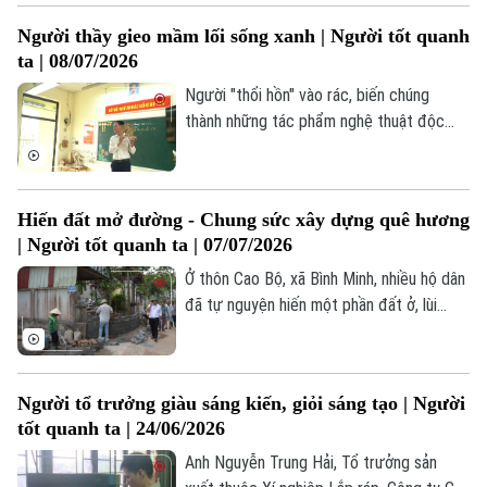
Hội, chị luôn tìm cách tối ưu nguồn lực để
Người thầy gieo mầm lối sống xanh | Người tốt quanh
vừa bảo vệ môi trường, vừa giúp đỡ người
ta | 08/07/2026
nghèo.
Người "thổi hồn" vào rác, biến chúng
thành những tác phẩm nghệ thuật độc
đáo, chính là thầy giáo Ngô Minh Khôi –
người thầy đang từng ngày gieo mầm lối
sống xanh cho thế hệ tương lai.
Hiến đất mở đường - Chung sức xây dựng quê hương
| Người tốt quanh ta | 07/07/2026
Ở thôn Cao Bộ, xã Bình Minh, nhiều hộ dân
đã tự nguyện hiến một phần đất ở, lùi
cổng, tháo dỡ tường rào để mở rộng
đường làng. Mỗi mét vuông đất được
hiến không chỉ góp phần thay đổi diện
Người tổ trưởng giàu sáng kiến, giỏi sáng tạo | Người
mạo quê hương mà còn lan tỏa một điều
tốt quanh ta | 24/06/2026
đẹp hơn.
Anh Nguyễn Trung Hải, Tổ trưởng sản