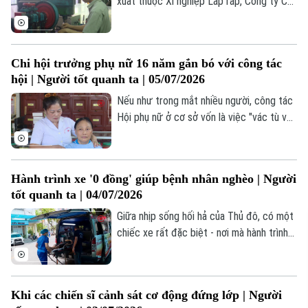
xuất thuộc Xí nghiệp Lắp ráp, Công ty Cổ
phần Khóa Việt Tiệp, đã có 16 năm gắn
bó với doanh nghiệp. Bắt đầu từ vị trí
công nhân trực tiếp sản xuất, bằng sự nỗ
Chi hội trưởng phụ nữ 16 năm gắn bó với công tác
lực, tinh thần trách nhiệm và ý chí học hỏi
hội | Người tốt quanh ta | 05/07/2026
không ngừng, anh từng bước nâng cao
tay nghề, tích lũy kinh nghiệm và được tín
Nếu như trong mắt nhiều người, công tác
nhiệm giao phụ trách tổ sản xuất.
Hội phụ nữ ở cơ sở vốn là việc "vác tù và
hàng tổng" thì với bà Nguyễn Thị Đông,
công việc ấy chưa bao giờ là gánh nặng.
Hành trình xe '0 đồng' giúp bệnh nhân nghèo | Người
tốt quanh ta | 04/07/2026
Giữa nhịp sống hối hả của Thủ đô, có một
chiếc xe rất đặc biệt - nơi mà hành trình
của nó không được đo bằng mệnh giá
cước phí, mà được cân nhắc bằng nhịp
đập của tình người. Đó là chiếc xe "0
Khi các chiến sĩ cảnh sát cơ động đứng lớp | Người
đồng" của anh Đỗ Tuấn Kiên cùng hành