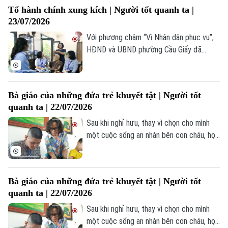
hỏi han chân tình… như xóa nhòa khoảng
Tổ hành chính xung kích | Người tốt quanh ta |
cách thời gian, đưa họ về lại những năm
23/07/2026
tháng cùng đi mở đường, tải đạn.
Với phương châm “Vì Nhân dân phục vụ”,
HĐND và UBND phường Cầu Giấy đã
thành lập ba Tổ hành chính xung kích. Bất
cứ khi nào nhận được thông tin từ cơ sở,
các tổ lại lên đường, mang dịch vụ hành
Bà giáo của những đứa trẻ khuyết tật | Người tốt
chính đến tận nhà người dân.
quanh ta | 22/07/2026
Theo dõi Hà Nội On
Sau khi nghỉ hưu, thay vì chọn cho mình
một cuộc sống an nhàn bên con cháu, họa
sĩ - nhà giáo Bùi Thị Thái Hà tiếp tục hành
trình giảng dạy của mình tại nhiều câu lạc
bộ tranh thiếu nhi, đặc biệt tại các trung
Bà giáo của những đứa trẻ khuyết tật | Người tốt
tâm bảo trợ trẻ em khuyết tật, có hoàn
quanh ta | 22/07/2026
cảnh khó khăn.
Sau khi nghỉ hưu, thay vì chọn cho mình
một cuộc sống an nhàn bên con cháu, họa