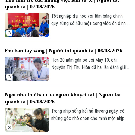
bồi đắp trong anh lòng yêu nước, niềm tự
quanh ta | 07/08/2026
hào dân tộc và tình cảm đặc biệt dành
cho Chủ tịch Hồ Chí Minh.
Tốt nghiệp đại học với tấm bằng chính
quy, từng sở hữu một công việc ổn định
với mức thu nhập đáng mơ ước tại trung
tâm Thủ đô nhưng anh Văn Đình Tưởng lại
đưa ra một quyết định khiến nhiều người
Đôi bàn tay vàng | Người tốt quanh ta | 06/08/2026
ngạc nhiên: Gác lại những cơ hội phát
triển cá nhân nơi phố thị để trở về quê
Hơn 20 năm gắn bó với May 10, chị
hương xã Chương Dương.
Nguyễn Thị Thu Hiền đã hai lần dành giải
Bàn tay vàng Hội thi Thợ giỏi ngành dệt
may Việt Nam. Không chỉ trau dồi, tích lũy
chuyên môn, chị còn sẵn sàng chia sẻ, hỗ
Ngôi nhà thứ hai của người khuyết tật | Người tốt
trợ các đồng nghiệp trẻ để cùng nâng
Chuyên mục
quanh ta | 05/08/2026
cao hiệu suất lao động, đóng góp vào
thành tích chung của doanh nghiệp.
Trong nhịp sống hối hả thường ngày, có
Thời sự
những góc nhỏ chọn cho mình một nhịp
điệu riêng – chậm rãi, êm đềm nhưng
Hà Nội
Hà Nội
đong đầy sức sống. Đó là không gian của