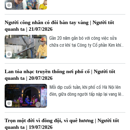
sĩ - nhà giáo Bùi Thị Thái Hà tiếp tục hành
trình giảng dạy của mình tại nhiều câu lạc
bộ tranh thiếu nhi, đặc biệt tại các trung
Người công nhân có đôi bàn tay vàng | Người tốt
tâm bảo trợ trẻ em khuyết tật, có hoàn
quanh ta | 21/07/2026
cảnh khó khăn.
Gần 20 năm gắn bó với công việc sửa
chữa cơ khí tại Công ty Cổ phần Kim khí
Thăng Long, anh Nguyễn Văn Thịnh không
chỉ được biết đến là người thợ lành nghề
mà còn là một tấm gương tiêu biểu trong
Lan tỏa nhạc truyền thống nơi phố cổ | Người tốt
phong trào thi đua lao động giỏi, lao động
quanh ta | 20/07/2026
sáng tạo.
Mỗi dịp cuối tuần, khi phố cổ Hà Nội lên
đèn, giữa dòng người tấp nập lại vang lên
những câu hát chèo, hát văn – những
thanh âm đã theo suốt chiều dài văn hóa
dân tộc.
Trọn một đời vì đồng đội, vì quê hương | Người tốt
quanh ta | 19/07/2026