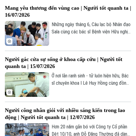
một giá trị văn hóa vẫn đang hiện hữu
Mang yêu thương đến vùng cao | Người tốt quanh ta |
trong đời sống hôm nay.
0865.116.699 (hotline)
0865.116.699
16/07/2026
Những ngày tháng 6, Câu lạc bộ Nhân đạo
Sala cùng các bác sĩ Bệnh viện Hữu nghị
Việt Đức và chuyên gia y tế đến từ Hoa
Kỳ đã có mặt tại tỉnh Lào Cai. Một hành
trình thiện nguyện đặc biệt, nơi những bàn
Người gác cửa sự sống ở khoa cấp cứu | Người tốt
tay y khoa không chỉ mang đến hy vọng,
quanh ta | 15/07/2026
mà còn gieo lại tri thức cho đội ngũ y tế
cơ sở.
Ở nơi lằn ranh sinh - tử luôn hiện hữu, Bác
sĩ chuyên khoa I Lê Huy Hồng cùng đồng
nghiệp vẫn lặng lẽ làm công việc của
những người “gác cửa” sự sống.
Người công nhân giỏi với nhiều sáng kiến trong lao
động | Người tốt quanh ta | 12/07/2026
Hơn 20 năm gắn bó với Công ty Cổ phần
Dệt 10/10, anh Đỗ Đăng Thường đã dành